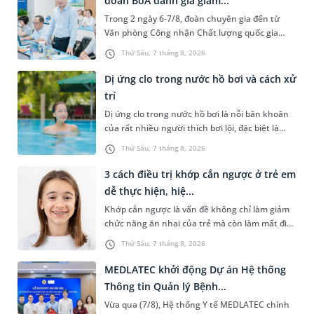
đoàn BoA đánh giá giám...
Trong 2 ngày 6-7/8, đoàn chuyên gia đến từ
Văn phòng Công nhận Chất lượng quốc gia
(BoA) đã ghi nhận và đánh giá cao nỗ lực duy trì
Thứ Sáu, 7 tháng 8, 2026
hệ thống quản lý chất lượ...
Dị ứng clo trong nước hồ bơi và cách xử
trí
Dị ứng clo trong nước hồ bơi là nỗi băn khoăn
của rất nhiều người thích bơi lội, đặc biệt là
những trường hợp thường xuyên bơi ở những
Thứ Sáu, 7 tháng 8, 2026
hồ bơi nhân tạo. Bài v...
3 cách điều trị khớp cắn ngược ở trẻ em
dễ thực hiện, hiệ...
Khớp cắn ngược là vấn đề không chỉ làm giảm
chức năng ăn nhai của trẻ mà còn làm mất đi
sự cân đối của khuôn mặt. Do đó, cần khắc
Thứ Sáu, 7 tháng 8, 2026
phục sớm tình trạng này để...
MEDLATEC khởi động Dự án Hệ thống
Thông tin Quản lý Bệnh...
Vừa qua (7/8), Hệ thống Y tế MEDLATEC chính