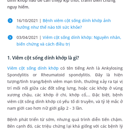
dính khớp nào để can thiệp kịp thời, tránh biến chứng
nguy hiểm.
16/10/2021 |
Bệnh viêm cột sống dính khớp ảnh
hưởng như thế nào tới sức khỏe?
03/04/2021 |
Viêm cột sống dính khớp: Nguyên nhân,
biến chứng và cách điều trị
1. Viêm cột sống dính khớp là gì?
Viêm cột sống dính khớp
có tên tiếng Anh là Ankylosing
Spondylitis or Rheumatoid spondylitis. Đây là hiện
tượng/tình trạng/bệnh viêm mạn tính, thường xảy ra tại vị
trí mối nối giữa các đốt sống lưng, hoặc các khớp ở vùng
xương chậu, các khớp ở chi, khớp cổ,… Đặc biệt, bệnh
viêm cột sống dính khớp có yếu tố di truyền, và tỷ lệ mắc ở
nam giới cao hơn nữ giới gấp 2 - 3 lần.
Bệnh phát triển từ sớm, nhưng quá trình diễn tiến chậm.
Bên cạnh đó, các triệu chứng lại khá giống với các bệnh lý