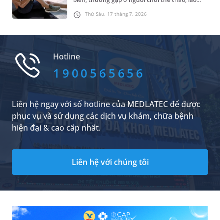
động nặng hoặc người cao tuổi do gân bị thoái
Thứ Sáu, 17 tháng 7, 2026
hóa. Không ít người băn khoăn liệu hiện tượng
đứt gân chân có nguy hiểm không và tổn
thương này có thể phục hồi hoàn toàn hay
không. Trên thực tế, nếu không được chẩn
Hotline
đoán và điều trị đúng thời điểm, tình trạng rách
đứt gân chi dưới có thể gây hạn chế vận động,
1900565656
teo cơ và ảnh hưởng lâu dài đến khả năng đi lại
của người bệnh.
Liên hệ ngay với số hotline của MEDLATEC để được
phục vụ và sử dụng các dịch vụ khám, chữa bệnh
hiện đại & cao cấp nhất.
Liên hệ với chúng tôi