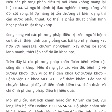
Nếu các phương pháp điều trị nội khoa không mang lại
hiệu quả, và người bệnh bị đau nghiêm trọng, cùng với
đó, cột sống, khớp háng bị tổn thương và biến dạng thì
cần được phẫu thuật. Có thể là phẫu thuật chỉnh hình
hoặc phẫu thuật thay khớp.
Song song với các phương pháp điều trị trên, người bệnh
có thể cải thiện tình trạng bằng các bài tập nhẹ nhàng kết
hợp với massage, chườm nóng/lạnh, xây dựng lối sống
lành mạnh, thiết lập chế độ ăn khoa học,…
Trên đây là các phương pháp chẩn đoán bệnh viêm cột
sống dính khớp. Nếu đang gặp các vấn đề, bệnh lý về
xương khớp, Quý vị có thể đến Khoa Cơ xương khớp -
Bệnh viện Đa khoa MEDLATEC để thăm khám. Các bác sĩ
chuyên khoa tại đây sẽ tiến hành kiểm tra, chẩn đoán và
chỉ định phương pháp điều trị hiệu quả.
Mọi nhu cầu đặt lịch khám hoặc cần tư vấn chi tiết, vui
lòng liên hệ đến Hotline
1900 56 56 56.
Bộ phận chăm sóc
khách hàng của Bệnh viện sẽ hướng dẫn tận tình, chuyên