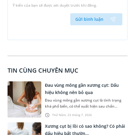
Ý kiến của bạn sẽ được xét duyệt trước khi đăng.
Gửi bình luận
TIN CÙNG CHUYÊN MỤC
Đau vùng mông gần xương cụt: Dấu
hiệu không nên bỏ qua
Đau vùng mông gần xương cụt là tình trạng
khá phổ biến, có thể xuất hiện sau chấn
thương, ngồi lâu hoặc liên quan đến các bệnh
Thứ Năm, 23 tháng 7, 2026
lý cơ xương khớp và thần kinh. Cơn đau không
chỉ gây khó chịu khi vận động khi ngồi hoặc
Xương cụt bị lồi có sao không? Có phải
đứng lên mà còn ảnh hưởng đáng kể đến sinh
dấu hiệu bất thườn...