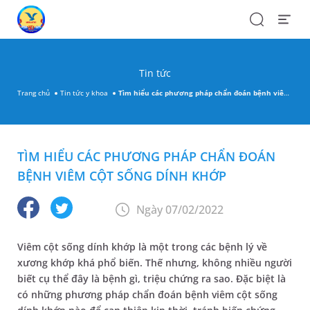
Search
Open
Menu
Tin tức
Trang chủ
Tin tức y khoa
Tìm hiểu các phương pháp chẩn đoán bệnh viêm cột sống dính khớp
TÌM HIỂU CÁC PHƯƠNG PHÁP CHẨN ĐOÁN
BỆNH VIÊM CỘT SỐNG DÍNH KHỚP
Ngày 07/02/2022
Viêm cột sống dính khớp là một trong các bệnh lý về
xương khớp khá phổ biến. Thế nhưng, không nhiều người
biết cụ thể đây là bệnh gì, triệu chứng ra sao. Đặc biệt là
có những phương pháp chẩn đoán bệnh viêm cột sống