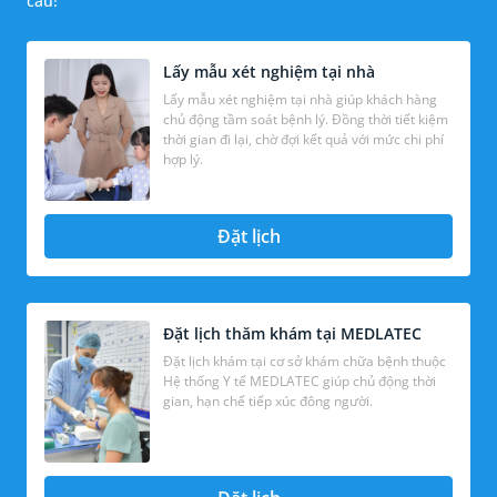
cầu!
Lấy mẫu xét nghiệm tại nhà
Lấy mẫu xét nghiệm tại nhà giúp khách hàng
chủ động tầm soát bệnh lý. Đồng thời tiết kiệm
thời gian đi lại, chờ đợi kết quả với mức chi phí
hợp lý.
Đặt lịch
Đặt lịch thăm khám tại MEDLATEC
Đặt lịch khám tại cơ sở khám chữa bệnh thuộc
Hệ thống Y tế MEDLATEC giúp chủ động thời
gian, hạn chế tiếp xúc đông người.