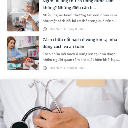
Người bị ung thư có uống được sâm
không? Những điều cần b...
Nhiều người bệnh thường tìm đến nhân sâm
như một cách bồi bổ cơ thể trong quá trình
điều trị ung thư. Tuy nhiên, câu hỏi người bị
Thứ Năm, 6 tháng 8, 2026
ung thư có uống được sâm kh...
Cách chữa nổi hạch ở vùng kín tại nhà
đúng cách và an toàn
Cách chữa nổi hạch ở vùng kín tại nhà được
nhiều người quan tâm khi xuất hiện khối hạch
nhỏ ở vùng bẹn hoặc cơ quan sinh dục. Nếu
Thứ Năm, 6 tháng 8, 2026
hạch mới xuất hiện, kích th...