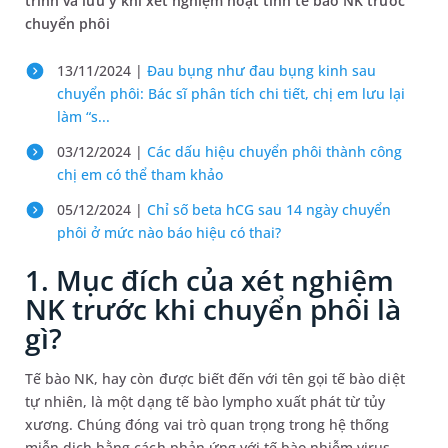
trình và lưu ý khi xét nghiệm hoạt tính tế bào NK trước
chuyển phôi
13/11/2024 |
Đau bụng như đau bụng kinh sau
chuyển phôi: Bác sĩ phân tích chi tiết, chị em lưu lại
làm “s...
03/12/2024 |
Các dấu hiệu chuyển phôi thành công
chị em có thể tham khảo
05/12/2024 |
Chỉ số beta hCG sau 14 ngày chuyển
phôi ở mức nào báo hiệu có thai?
1. Mục đích của xét nghiệm
NK trước khi chuyển phôi là
gì?
Tế bào NK, hay còn được biết đến với tên gọi tế bào diệt
tự nhiên, là một dạng tế bào lympho xuất phát từ tủy
xương. Chúng đóng vai trò quan trọng trong hệ thống
miễn dịch bằng cách phản ứng với tế bào nhiễm virus,