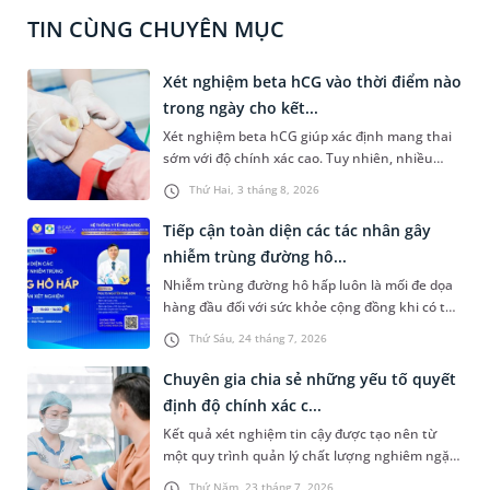
TIN CÙNG CHUYÊN MỤC
Xét nghiệm beta hCG vào thời điểm nào
trong ngày cho kết...
Xét nghiệm beta hCG giúp xác định mang thai
sớm với độ chính xác cao. Tuy nhiên, nhiều
người vẫn băn khoăn xét nghiệm beta hCG vào
Thứ Hai, 3 tháng 8, 2026
thời điểm nào trong ngày để yên tâm về độ
chính xác của kết quả nhận được. Bài viết dưới
Tiếp cận toàn diện các tác nhân gây
đây sẽ cùng bạn tìm hiểu về thời điểm xét
nhiễm trùng đường hô...
nghiệm và những điều nên lưu ý để đảm bảo độ
Nhiễm trùng đường hô hấp luôn là mối đe dọa
kết quả có tính chính xác cao.
hàng đầu đối với sức khỏe cộng đồng khi có thể
bùng phát bất kỳ lúc nào với vô số căn nguyên
Thứ Sáu, 24 tháng 7, 2026
phức tạp từ virus, vi khuẩn đến nấm và ký sinh
trùng. Việc chẩn đoán chậm trễ hoặc nhầm lẫn
Chuyên gia chia sẻ những yếu tố quyết
tác nhân không chỉ khiến việc điều trị kéo dài,
định độ chính xác c...
tốn kém mà còn làm gia tăng nguy cơ kháng
Kết quả xét nghiệm tin cậy được tạo nên từ
kháng sinh nghiêm trọng. Để tháo gỡ bài toán
một quy trình quản lý chất lượng nghiêm ngặt,
khó này, chương trình hội thảo trực tuyến số
xuyên suốt từ trước, trong và sau xét nghiệm.
11 do Hệ thống Y tế MEDLATEC tổ chức đã
Thứ Năm, 23 tháng 7, 2026