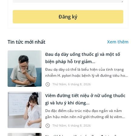
Đăng ký
Tin tức mới nhất
Xem thêm
Đau dạ dày uống thuốc gì và một số
biện pháp hỗ trợ giảm...
Đau dạ dày có thể là biểu hiện của tình trạng
nhiễm H. pylori hoặc bệnh lý về đường tiêu hoá
khác. Dựa theo nguyên nhân cụ thể, bác sĩ sẽ
Thứ Năm, 6 tháng 8, 2026
cân nhắc chỉ định p...
Viêm đường tiết niệu ở nữ uống thuốc
gì và lưu ý khi dùng...
Do đặc điểm cấu trúc niệu đạo ngắn và nằm
gần hậu môn nên nữ giới thường dễ bị viêm
đường tiết niệu hơn nam giới. Tùy theo nguyên
Thứ Năm, 6 tháng 8, 2026
nhân, mức độ nhiễm trùng và...