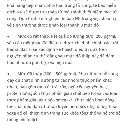
khả năng tiếp nhận phôi thai trong tử cung, tế bào miễn
dịch NK sẽ được thu thập từ mẫu sinh thiết niêm mạc tử
cung. Quá trình xét nghiệm tế bào NK trong việc điều trị
vô sinh thường được phân loại thành 3 mức độ:
●
Mức độ rất thấp, kết quả đo lường dưới 200 pg/ml,
yêu cầu một phác đồ điều trị được chỉ định chính xác bởi
bác sĩ. Bác sĩ sẽ xác định kế hoạch điều trị dựa trên
nguyên nhân cụ thể đằng sau mức độ thấp này để đảm
bảo phác đồ phù hợp và hiệu quả.
●
Mức độ thấp (200 – 500 pg/ml): Phụ nữ nên bổ sung
đầy đủ chất dinh dưỡng từ các nhóm thực phẩm khác
nhau, bao gồm rau củ, trái cây, ngũ cốc nguyên hạt,
protein từ nguồn thực phẩm giàu chất béo tốt và các loại
thực phẩm giàu axit béo omega-3. Thực hiện hoạt động
thể chất đều đặn như tập luyện aerobics nhẹ, đi bộ, hoặc
yoga để cải thiện tình trạng sức khỏe tổng thể và hỗ trợ hệ
thống miễn dịch.