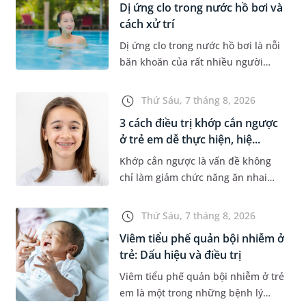
Dị ứng clo trong nước hồ bơi và
cách xử trí
Dị ứng clo trong nước hồ bơi là nỗi
băn khoăn của rất nhiều người
thích bơi lội, đặc biệt là những
trường hợp thường xuyên bơi ở
Thứ Sáu, 7 tháng 8, 2026
những hồ bơi nhân tạo. Bài v...
3 cách điều trị khớp cắn ngược
ở trẻ em dễ thực hiện, hiệ...
Khớp cắn ngược là vấn đề không
chỉ làm giảm chức năng ăn nhai
của trẻ mà còn làm mất đi sự cân
đối của khuôn mặt. Do đó, cần khắc
Thứ Sáu, 7 tháng 8, 2026
phục sớm tình trạng này để...
Viêm tiểu phế quản bội nhiễm ở
trẻ: Dấu hiệu và điều trị
Viêm tiểu phế quản bội nhiễm ở trẻ
em là một trong những bệnh lý