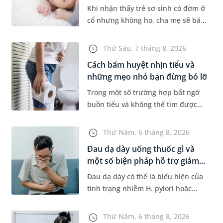
Khi nhận thấy trẻ sơ sinh có đờm ở
cổ nhưng không ho, cha mẹ sẽ băn
khoăn liệu con có đang mắc bệnh
đường hô hấp hay không. Những
Thứ Sáu, 7 tháng 8, 2026
chia sẻ dưới đây sẽ giúp ch...
Cách bấm huyệt nhịn tiểu và
những mẹo nhỏ bạn đừng bỏ lỡ
Trong một số trường hợp bất ngờ
buồn tiểu và không thể tìm được
nhà vệ sinh, nhiều người đã áp
dụng phương pháp bấm huyệt
Thứ Năm, 6 tháng 8, 2026
nhịn tiểu. Vậy cách bấm huyệt
Đau dạ dày uống thuốc gì và
nhịn...
một số biện pháp hỗ trợ giảm...
Đau dạ dày có thể là biểu hiện của
tình trạng nhiễm H. pylori hoặc
bệnh lý về đường tiêu hoá khác.
Dựa theo nguyên nhân cụ thể, bác
Thứ Năm, 6 tháng 8, 2026