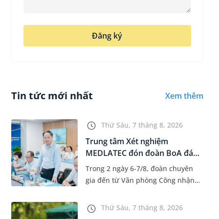
Đăng ký
Tin tức mới nhất
Xem thêm
Thứ Sáu, 7 tháng 8, 2026
Trung tâm Xét nghiệm
MEDLATEC đón đoàn BoA đánh
giá giám...
Trong 2 ngày 6-7/8, đoàn chuyên
gia đến từ Văn phòng Công nhận
Chất lượng quốc gia (BoA) đã ghi
nhận và đánh giá cao nỗ lực duy trì
Thứ Sáu, 7 tháng 8, 2026
hệ thống quản lý chất lượ...