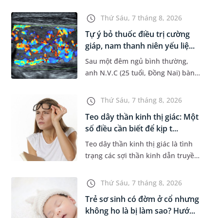
đường hô hấp nguy hiểm, thường
bùng phát vào thời điểm giao mùa.
Thứ Sáu, 7 tháng 8, 2026
Khi những tổn thương ban đầ...
Tự ý bỏ thuốc điều trị cường
giáp, nam thanh niên yếu liệ...
Sau một đêm ngủ bình thường,
anh N.V.C (25 tuổi, Đồng Nai) bàng
hoàng phát hiện yếu liệt 2 chân,
không thể vận động đi lại được. Kết
Thứ Sáu, 7 tháng 8, 2026
quả thăm khám tại Phòng...
Teo dây thần kinh thị giác: Một
số điều cần biết để kịp t...
Teo dây thần kinh thị giác là tình
trạng các sợi thần kinh dẫn truyền
tín hiệu từ mắt lên não bị tổn
thương và dần mất đi chức năng
Thứ Sáu, 7 tháng 8, 2026
hoạt động. Nếu điều trị m...
Trẻ sơ sinh có đờm ở cổ nhưng
không ho là bị làm sao? Hướ...