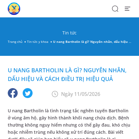
Search
Open
Menu
Tin tức
Trang chủ
Tin tức y khoa
U nang Bartholin là gì? Nguyên nhân, dấu hiệu và cách điều trị hiệu quả
U NANG BARTHOLIN LÀ GÌ? NGUYÊN NHÂN,
DẤU HIỆU VÀ CÁCH ĐIỀU TRỊ HIỆU QUẢ
Ngày 11/05/2026
U nang Bartholin là tình trạng tắc nghẽn tuyến Bartholin
ở vùng âm hộ, gây hình thành khối nang chứa dịch. Bệnh
thường không nguy hiểm nhưng có thể gây đau, khó chịu
hoặc nhiễm trùng nếu không xử trí đúng cách. Bài viết