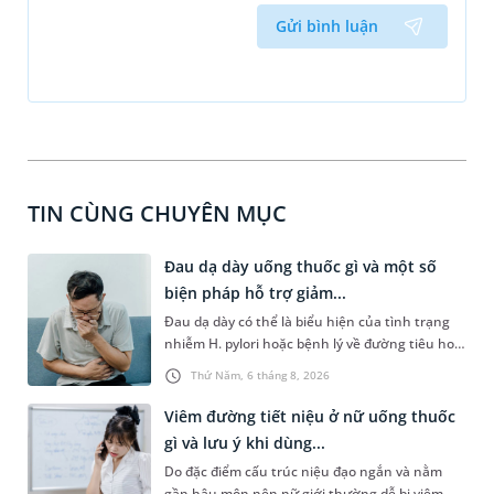
Gửi bình luận
TIN CÙNG CHUYÊN MỤC
Đau dạ dày uống thuốc gì và một số
biện pháp hỗ trợ giảm...
Đau dạ dày có thể là biểu hiện của tình trạng
nhiễm H. pylori hoặc bệnh lý về đường tiêu hoá
khác. Dựa theo nguyên nhân cụ thể, bác sĩ sẽ
Thứ Năm, 6 tháng 8, 2026
cân nhắc chỉ định phương pháp điều trị, loại
thuốc giảm đau phù hợp. Nếu chưa biết người
Viêm đường tiết niệu ở nữ uống thuốc
bị đau dạ dày uống thuốc gì, bạn đọc có thể
gì và lưu ý khi dùng...
tham khảo thông tin trong bài viết sau.
Do đặc điểm cấu trúc niệu đạo ngắn và nằm
gần hậu môn nên nữ giới thường dễ bị viêm