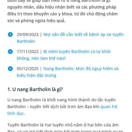
dưới đây sẽ giúp bạn hiểu rõ u nang Bartholin là gì,
nguyên nhân, dấu hiệu nhận biết và các phương pháp
điều trị theo khuyến cáo y khoa, từ đó chủ động chăm
sóc và phòng ngừa hiệu quả.
29/09/2022 |
Mọi vấn đề cần biết về bệnh áp xe tuyến
Bartholin
17/11/2022 |
Bị viêm tuyến Bartholin có tự khỏi
không, nên làm thế nào?
05/12/2025 |
Nang Bartholin: Mức độ nguy hiểm và
biểu hiện đặc trưng
1. U nang Bartholin là gì?
U nang Bartholin là khối nang hình thành do tắc tuyến
Bartholin – tuyến tiết dịch bôi trơn âm đạo khi
quan hệ
tình dục
.
Tuyến Bartholin là hai tuyến nhỏ nằm ở hai bên cửa âm
đạo, có vai trò tiết dịch giúp bôi trơn trong quá trình quan