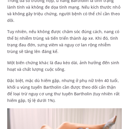
Trong đa số trường hợp, u nang Bartholin là tình trạng
lành tính và không đe dọa tính mạng. Nếu kích thước nhỏ
và không gây triệu chứng, người bệnh có thể chỉ cần theo
dõi.
Tuy nhiên, nếu không được chăm sóc đúng cách, nang có
thể bị nhiễm trùng và tiến triển thành áp xe. Khi đó, tình
trạng đau đớn, sưng viêm và nguy cơ lan rộng nhiễm
trùng sẽ tăng lên đáng kể.
Một biến chứng khác là đau kéo dài, ảnh hưởng đến sinh
hoạt và chất lượng cuộc sống.
Đặc biệt, mặc dù hiếm gặp, nhưng ở phụ nữ trên 40 tuổi,
khối u vùng tuyến Bartholin cần được theo dõi cẩn thận
để loại trừ nguy cơ ung thư tuyến Bartholin (tuy nhiên rất
hiếm gặp, tỷ lệ dưới 1%).