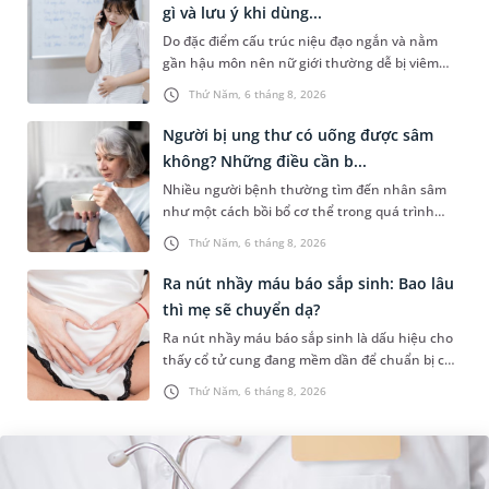
gì và lưu ý khi dùng...
Do đặc điểm cấu trúc niệu đạo ngắn và nằm
gần hậu môn nên nữ giới thường dễ bị viêm
đường tiết niệu hơn nam giới. Tùy theo nguyên
Thứ Năm, 6 tháng 8, 2026
nhân, mức độ nhiễm trùng và...
Người bị ung thư có uống được sâm
không? Những điều cần b...
Nhiều người bệnh thường tìm đến nhân sâm
như một cách bồi bổ cơ thể trong quá trình
điều trị ung thư. Tuy nhiên, câu hỏi người bị
Thứ Năm, 6 tháng 8, 2026
ung thư có uống được sâm kh...
Ra nút nhầy máu báo sắp sinh: Bao lâu
thì mẹ sẽ chuyển dạ?
Ra nút nhầy máu báo sắp sinh là dấu hiệu cho
thấy cổ tử cung đang mềm dần để chuẩn bị cho
quá trình sinh nở. Thế nhưng, khoảng thời
Thứ Năm, 6 tháng 8, 2026
gian từ lúc xuất hiện nút...