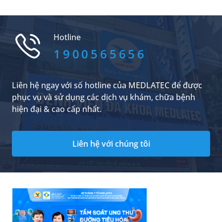
để chuẩn bị tốt nhất cho cuộc sinh.
quan trước những triệu chứng này, chấp nhận
sống chung với chúng. Vậy, viêm mũi vận mạch
để lâu có sao không và việc điều trị có phức tạp
Hotline
không?
1900565656
Liên hệ ngay với số hotline của MEDLATEC để được
phục vụ và sử dụng các dịch vụ khám, chữa bệnh
hiện đại & cao cấp nhất.
Liên hệ với chúng tôi