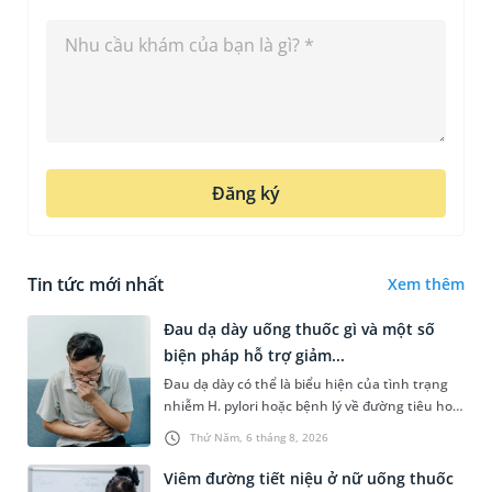
Đăng ký
Tin tức mới nhất
Xem thêm
Đau dạ dày uống thuốc gì và một số
biện pháp hỗ trợ giảm...
Đau dạ dày có thể là biểu hiện của tình trạng
nhiễm H. pylori hoặc bệnh lý về đường tiêu hoá
khác. Dựa theo nguyên nhân cụ thể, bác sĩ sẽ
Thứ Năm, 6 tháng 8, 2026
cân nhắc chỉ định p...
Viêm đường tiết niệu ở nữ uống thuốc