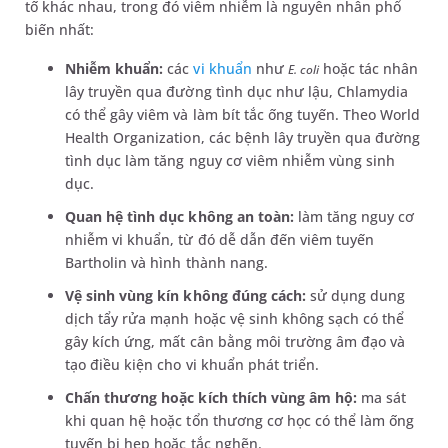
tố khác nhau, trong đó viêm nhiễm là nguyên nhân phổ
biến nhất:
Nhiễm khuẩn:
các
vi khuẩn
như
hoặc tác nhân
E. coli
lây truyền qua đường tình dục như lậu, Chlamydia
có thể gây viêm và làm bít tắc ống tuyến. Theo World
Health Organization, các bệnh lây truyền qua đường
tình dục làm tăng nguy cơ viêm nhiễm vùng sinh
dục.
Quan hệ tình dục không an toàn:
làm tăng nguy cơ
nhiễm vi khuẩn, từ đó dễ dẫn đến viêm tuyến
Bartholin và hình thành nang.
Vệ sinh vùng kín không đúng cách:
sử dụng dung
dịch tẩy rửa mạnh hoặc vệ sinh không sạch có thể
gây kích ứng, mất cân bằng môi trường âm đạo và
tạo điều kiện cho vi khuẩn phát triển.
Chấn thương hoặc kích thích vùng âm hộ:
ma sát
khi quan hệ hoặc tổn thương cơ học có thể làm ống
tuyến bị hẹp hoặc tắc nghẽn.