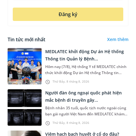
Đăng ký
Tin tức mới nhất
Xem thêm
MEDLATEC khởi động Dự án Hệ thống
Thông tin Quản lý Bệnh...
Hôm nay (7/8), Hệ thống Y tế MEDLATEC chính
thức khởi động Dự án Hệ thống Thông tin
Quản lý Bệnh viện (HIS - Hospital Information
Thứ Bảy, 8 tháng 8, 2026
System) giai đoạn mới. Dự á...
Người đàn ông ngoại quốc phát hiện
mắc bệnh di truyền gây...
Bệnh nhân 35 tuổi, quốc tịch nước ngoài cùng
bạn gái người Việt Nam đến MEDLATEC khám
sức khỏe tiền hôn nhân. Qua thăm khám và
Thứ Bảy, 8 tháng 8, 2026
làm các xét nghiệm chuyên sâu,...
Viêm hạch bạch huyết ở cổ do đâu?