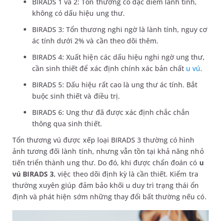
BIRADS 1 và 2: Tổn thương có đặc điểm lành tính,
không có dấu hiệu ung thư.
BIRADS 3: Tổn thương nghi ngờ là lành tính, nguy cơ
ác tính dưới 2% và cần theo dõi thêm.
BIRADS 4: Xuất hiện các dấu hiệu nghi ngờ ung thư,
cần sinh thiết để xác định chính xác bản chất
u vú
.
BIRADS 5: Dấu hiệu rất cao là ung thư ác tính. Bắt
buộc sinh thiết và điều trị.
BIRADS 6: Ung thư đã được xác định chắc chắn
thông qua sinh thiết.
Tổn thương vú được xếp loại BIRADS 3 thường có hình
ảnh tương đối lành tính, nhưng vẫn tồn tại khả năng nhỏ
tiến triển thành ung thư. Do đó, khi được chẩn đoán có
u
vú BIRADS 3
, việc theo dõi định kỳ là cần thiết. Kiểm tra
thường xuyên giúp đảm bảo khối u duy trì trạng thái ổn
định và phát hiện sớm những thay đổi bất thường nếu có.