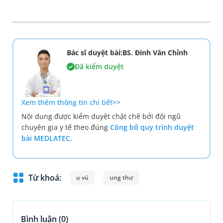
Bác sĩ duyệt bài:BS. Đinh Văn Chỉnh
Đã kiểm duyệt
Xem thêm thông tin chi tiết>>
Nội dung được kiểm duyệt chặt chẽ bởi đội ngũ
chuyên gia y tế theo đúng
Công bố quy trình duyệt
bài MEDLATEC.
Từ khoá:
u vú
ung thư
Bình luận (
0
)