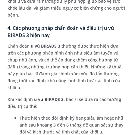
khối u và đưa ra hướng xử lý phù hợp, giúp bảo vệ sức
khỏe lâu dài và giảm thiểu nguy cơ biến chứng cho người
bệnh.
4. Các phương pháp chẩn đoán và điều trị u vú
BIRADS 3 hiện nay
Chẩn đoán
u vú BIRADS 3
thường được thực hiện dựa
trên các phương pháp hình ảnh như siêu âm tuyến vú,
chụp nhũ ảnh, và có thể áp dụng thêm cộng hưởng từ
(MRI) trong những trường hợp cần thiết. Những kỹ thuật
này giúp bác sĩ đánh giá chính xác mức độ tổn thương,
đồng thời xác định khả năng lành tính hoặc ác tính của
khối u.
Khi xác định
u vú BIRADS 3
, bác sĩ sẽ đưa ra các hướng
điều trị cụ thể:
Thực hiện theo dõi định kỳ bằng siêu âm hoặc nhũ
ảnh sau khoảng 3 đến 6 tháng để quan sát sự thay
đổi về kích thước và tính chất của khối u.