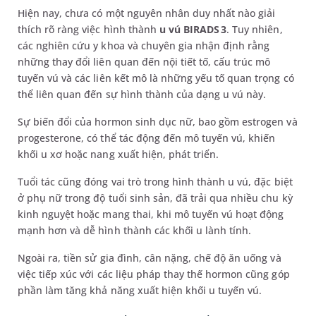
Hiện nay, chưa có một nguyên nhân duy nhất nào giải
thích rõ ràng việc hình thành
u vú BIRADS 3
. Tuy nhiên,
các nghiên cứu y khoa và chuyên gia nhận định rằng
những thay đổi liên quan đến nội tiết tố, cấu trúc mô
tuyến vú và các liên kết mô là những yếu tố quan trọng có
thể liên quan đến sự hình thành của dạng u vú này.
Sự biến đổi của hormon sinh dục nữ, bao gồm estrogen và
progesterone, có thể tác động đến mô tuyến vú, khiến
khối u xơ hoặc nang xuất hiện, phát triển.
Tuổi tác cũng đóng vai trò trong hình thành u vú, đặc biệt
ở phụ nữ trong độ tuổi sinh sản, đã trải qua nhiều chu kỳ
kinh nguyệt hoặc mang thai, khi mô tuyến vú hoạt động
mạnh hơn và dễ hình thành các khối u lành tính.
Ngoài ra, tiền sử gia đình, cân nặng, chế độ ăn uống và
việc tiếp xúc với các liệu pháp thay thế hormon cũng góp
phần làm tăng khả năng xuất hiện khối u tuyến vú.