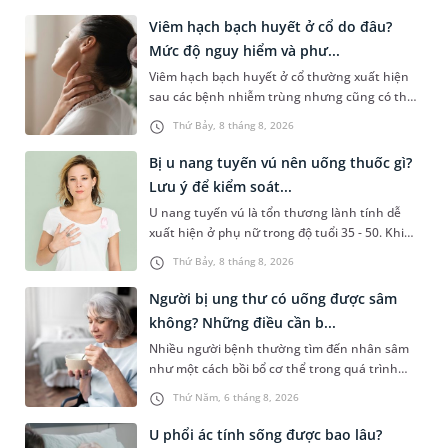
Viêm hạch bạch huyết ở cổ do đâu?
Mức độ nguy hiểm và phư...
Viêm hạch bạch huyết ở cổ thường xuất hiện
sau các bệnh nhiễm trùng nhưng cũng có thể
liên quan đến lao hạch hoặc ung thư. Để tìm
Thứ Bảy, 8 tháng 8, 2026
hiểu nguyên nhân gây viêm, mức độ nguy hiểm
và cách thức chẩn đoán bệnh lý này, bạn có thể
Bị u nang tuyến vú nên uống thuốc gì?
theo dõi những thông tin dưới đây.
Lưu ý để kiểm soát...
U nang tuyến vú là tổn thương lành tính dễ
xuất hiện ở phụ nữ trong độ tuổi 35 - 50. Khi
được chẩn đoán mắc bệnh, nhiều người
Thứ Bảy, 8 tháng 8, 2026
thường băn khoăn u nang tuyến vú nên uống
thuốc gì để hạn chế phải phẫu thuật. Bài viết
Người bị ung thư có uống được sâm
sau sẽ giúp bạn hiểu đúng về việc dùng thuốc
không? Những điều cần b...
trong điều trị bệnh lý này và biết cách kiểm
Nhiều người bệnh thường tìm đến nhân sâm
soát bệnh hiệu quả.
như một cách bồi bổ cơ thể trong quá trình
điều trị ung thư. Tuy nhiên, câu hỏi người bị
Thứ Năm, 6 tháng 8, 2026
ung thư có uống được sâm không vẫn khiến
không ít người băn khoăn. Thực tế, nhân sâm
U phổi ác tính sống được bao lâu?