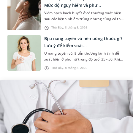
Mức độ nguy hiểm và phư...
Viêm hạch bạch huyết ở cổ thường xuất hiện
sau các bệnh nhiễm trùng nhưng cũng có thể
liên quan đến lao hạch hoặc ung thư. Để tìm
Thứ Bảy, 8 tháng 8, 2026
hiểu nguyên nhân gây viêm,...
Bị u nang tuyến vú nên uống thuốc gì?
Lưu ý để kiểm soát...
U nang tuyến vú là tổn thương lành tính dễ
xuất hiện ở phụ nữ trong độ tuổi 35 - 50. Khi
được chẩn đoán mắc bệnh, nhiều người
Thứ Bảy, 8 tháng 8, 2026
thường băn khoăn u nang tuyến v...