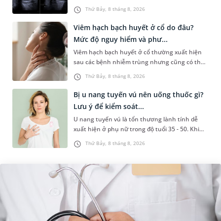
sức khỏe tiền hôn nhân. Qua thăm khám và
Thứ Bảy, 8 tháng 8, 2026
làm các xét nghiệm chuyên sâu,...
Viêm hạch bạch huyết ở cổ do đâu?
Mức độ nguy hiểm và phư...
Viêm hạch bạch huyết ở cổ thường xuất hiện
sau các bệnh nhiễm trùng nhưng cũng có thể
liên quan đến lao hạch hoặc ung thư. Để tìm
Thứ Bảy, 8 tháng 8, 2026
hiểu nguyên nhân gây viêm,...
Bị u nang tuyến vú nên uống thuốc gì?
Lưu ý để kiểm soát...
U nang tuyến vú là tổn thương lành tính dễ
xuất hiện ở phụ nữ trong độ tuổi 35 - 50. Khi
được chẩn đoán mắc bệnh, nhiều người
Thứ Bảy, 8 tháng 8, 2026
thường băn khoăn u nang tuyến v...