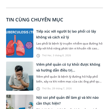
TIN CÙNG CHUYÊN MỤC
Tiếp xúc với người bị lao phổi có lây
không và cách xử lý
Lao phổi là bệnh lý truyền nhiễm qua đường hô
hấp với khả năng phát tán vi khuẩn rất cao
trong cộng đồng nếu không được kiểm soát
Thứ Hai, 3 tháng 8, 2026
tốt. Vậy khi tiếp xúc với người bị lao phổi có lây
không, những yếu tố nào làm tăng nguy cơ
Viêm phế quản có tự khỏi được không
mắc bệnh và bạn cần phải xử lý như thế nào để
và hướng dẫn điều trị...
bảo vệ sức khỏe một cách khoa học nhất? Bài
Viêm phế quản là bệnh lý đường hô hấp phổ
viết dưới đây sẽ giải đáp chi tiết toàn bộ thắc
biến, xảy ra khi niêm mạc của các ống phế quản
mắc trên, giúp bạn chủ động phòng ngừa và
bị sưng viêm và kích ứng. Bệnh gây ra những
tầm soát bệnh hiệu quả.
Thứ Ba, 28 tháng 7, 2026
cơn ho dai dẳng, đờm đặc và cảm giác tức ngực
khó chịu. Đối diện với căn bệnh này, hầu hết
Nội soi phế quản để làm gì và khi nào
người bệnh đều có chung một thắc mắc: "Viêm
cần thực hiện?
phế quản có tự khỏi được không hay bắt buộc