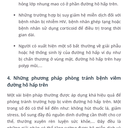
hỏng lớp nhung mao có ở phần đường hô hấp trên.
Những trường hợp bị suy giảm hệ miễn dịch đối với
bệnh nhân bị nhiễm HIV, bệnh nhân ghép tạng hoặc
bệnh nhân sử dụng corticoid để điều trị trong thời
gian dài.
Người có xuất hiện một số bất thường về giải phẫu
hoặc hệ thống sinh lý của đường hô hấp ví dụ như
bị chấn thương ở vùng mặt, đường hô hấp trên hay
polyp mũi,...
4. Những phương pháp phòng tránh bệnh viêm
đường hô hấp trên
Một vài biện pháp thường được áp dụng khá hiệu quả để
phòng tránh trường hợp bị viêm đường hô hấp trên. Một
trong số đó có thể kể đến như: không hút thuốc lá, giảm
stress, bổ sung đầy đủ nguồn dinh dưỡng cần thiết cho cơ
thể, thường xuyên rèn luyện sức khỏe,... Đây đều là
những giải pháp có thể tăng cường được hệ miễn dịch và