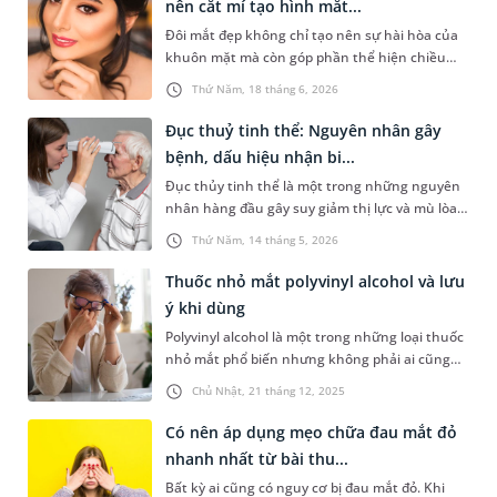
nên cắt mí tạo hình mắt...
đây sẽ giúp bạn hiểu rõ hơn về công dụng cũng
Đôi mắt đẹp không chỉ tạo nên sự hài hòa của
như một vài lưu ý khi sử dụng loại kính đặc biệt
khuôn mặt mà còn góp phần thể hiện chiều
này.
sâu nội tâm và thần thái. Trong đó, mắt
Thứ Năm, 18 tháng 6, 2026
phượng từ lâu đã được coi là một trong những
tiêu chuẩn về vẻ đẹp của đôi mắt. Vậy mắt
Đục thuỷ tinh thể: Nguyên nhân gây
phượng là mắt như thế nào? Có nên thực hiện
bệnh, dấu hiệu nhận bi...
cắt mí để tạo hình mắt phượng không?
Đục thủy tinh thể là một trong những nguyên
nhân hàng đầu gây suy giảm thị lực và mù lòa,
đặc biệt ở người cao tuổi. Việc nhận diện sớm
Thứ Năm, 14 tháng 5, 2026
các dấu hiệu bất thường cùng sự hiểu biết đầy
đủ về các phương pháp xử trí là rất quan trọng
Thuốc nhỏ mắt polyvinyl alcohol và lưu
để phục hồi sức khỏe thị lực.
ý khi dùng
Polyvinyl alcohol là một trong những loại thuốc
nhỏ mắt phổ biến nhưng không phải ai cũng
hiểu rõ về sản phẩm này. Bài viết dưới đây sẽ
Chủ Nhật, 21 tháng 12, 2025
giúp bạn hiểu rõ hơn về loại thuốc nhỏ mắt này
và những lưu ý khi sử dụng để thuốc phát huy
Có nên áp dụng mẹo chữa đau mắt đỏ
hiệu quả, hạn chế rủi ro về sức khỏe.
nhanh nhất​ từ bài thu...
Bất kỳ ai cũng có nguy cơ bị đau mắt đỏ. Khi