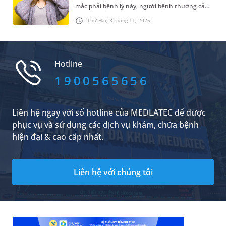
mắc phải bệnh lý này, người bệnh thường cảm
thấy khó chịu, thị lực ít nhiều bị ảnh hưởng.
Thứ Hai, 3 tháng 11, 2025
Ngoài điều trị bằng thuốc theo hướng dẫn của
bác sĩ, không ít người vẫn áp dụng mẹo chữa
đau mắt đỏ nhanh nhất theo kinh nghiệm
truyền miệng. Vậy, có nên áp dụng những mẹo
Hotline
chữa trị này không?
1900565656
Liên hệ ngay với số hotline của MEDLATEC để được
phục vụ và sử dụng các dịch vụ khám, chữa bệnh
hiện đại & cao cấp nhất.
Liên hệ với chúng tôi