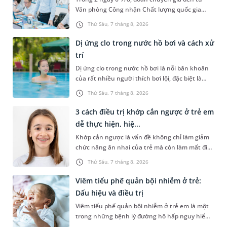
Văn phòng Công nhận Chất lượng quốc gia
(BoA) đã ghi nhận và đánh giá cao nỗ lực duy trì
Thứ Sáu, 7 tháng 8, 2026
hệ thống quản lý chất lượ...
Dị ứng clo trong nước hồ bơi và cách xử
trí
Dị ứng clo trong nước hồ bơi là nỗi băn khoăn
của rất nhiều người thích bơi lội, đặc biệt là
những trường hợp thường xuyên bơi ở những
Thứ Sáu, 7 tháng 8, 2026
hồ bơi nhân tạo. Bài v...
3 cách điều trị khớp cắn ngược ở trẻ em
dễ thực hiện, hiệ...
Khớp cắn ngược là vấn đề không chỉ làm giảm
chức năng ăn nhai của trẻ mà còn làm mất đi
sự cân đối của khuôn mặt. Do đó, cần khắc
Thứ Sáu, 7 tháng 8, 2026
phục sớm tình trạng này để...
Viêm tiểu phế quản bội nhiễm ở trẻ:
Dấu hiệu và điều trị
Viêm tiểu phế quản bội nhiễm ở trẻ em là một
trong những bệnh lý đường hô hấp nguy hiểm,
thường bùng phát vào thời điểm giao mùa. Khi