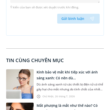
Ý kiến của bạn sẽ được xét duyệt trước khi đăng.
Gửi bình luận
TIN CÙNG CHUYÊN MỤC
Kính bảo vệ mắt khi tiếp xúc với ánh
sáng xanh: Có nên dù...
Dù ánh sáng xanh từ các thiết bị điện tử có thể
gây hại cho mắt nhưng do tính chất của nhiều
công việc trong cuộc sống hiện đại, nhiều
Chủ Nhật, 26 tháng 7, 2026
người vẫn phải thường xuyên tiếp xúc với ánh
sáng xanh. Một giải pháp được đưa ra cho vấn
Mắt phượng là mắt như thế nào? Có
đề này là sử dụng kính bảo vệ mắt. Bài viết dưới