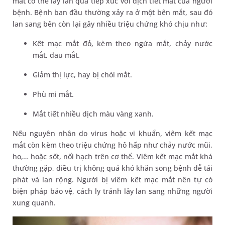
mắt có thể lây lan qua tiếp xúc với dịch tiết mắt của người
bệnh. Bệnh ban đầu thường xảy ra ở một bên mắt, sau đó
lan sang bên còn lại gây nhiều triệu chứng khó chịu như:
Kết mạc mắt đỏ, kèm theo ngứa mắt, chảy nước
mắt, đau mắt.
Giảm thị lực, hay bị chói mắt.
Phù mi mắt.
Mắt tiết nhiều dịch màu vàng xanh.
Nếu nguyên nhân do virus hoặc vi khuẩn, viêm kết mạc
mắt còn kèm theo triệu chứng hô hấp như chảy nước mũi,
ho,… hoặc sốt, nổi hạch trên cơ thể. Viêm kết mạc mắt khá
thường gặp, điều trị không quá khó khăn song bệnh dễ tái
phát và lan rộng. Người bị viêm kết mạc mắt nên tự có
biện pháp bảo vệ, cách ly tránh lây lan sang những người
xung quanh.