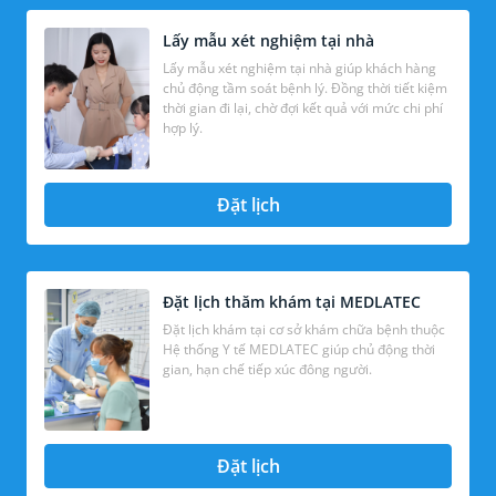
Lấy mẫu xét nghiệm tại nhà
Lấy mẫu xét nghiệm tại nhà giúp khách hàng
chủ động tầm soát bệnh lý. Đồng thời tiết kiệm
thời gian đi lại, chờ đợi kết quả với mức chi phí
hợp lý.
Đặt lịch
Đặt lịch thăm khám tại MEDLATEC
Đặt lịch khám tại cơ sở khám chữa bệnh thuộc
Hệ thống Y tế MEDLATEC giúp chủ động thời
gian, hạn chế tiếp xúc đông người.
Đặt lịch