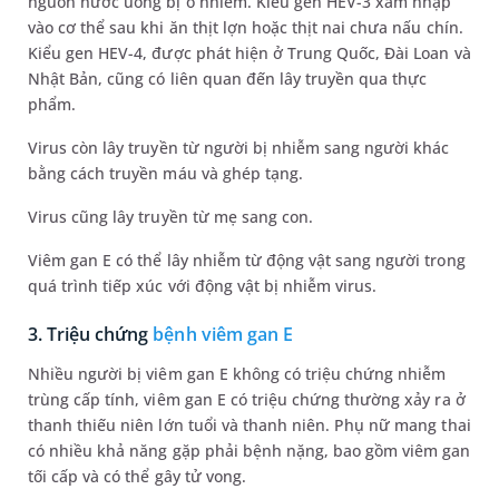
nguồn nước uống bị ô nhiễm. Kiểu gen HEV-3 xâm nhập
vào cơ thể sau khi ăn thịt lợn hoặc thịt nai chưa nấu chín.
Kiểu gen HEV-4, được phát hiện ở Trung Quốc, Đài Loan và
Nhật Bản, cũng có liên quan đến lây truyền qua thực
phẩm.
Virus còn lây truyền từ người bị nhiễm sang người khác
bằng cách truyền máu và ghép tạng.
Virus cũng lây truyền từ mẹ sang con.
Viêm gan E có thể lây nhiễm từ động vật sang người trong
quá trình tiếp xúc với động vật bị nhiễm virus.
3. Triệu chứng
bệnh viêm gan E
Nhiều người bị viêm gan E không có triệu chứng nhiễm
trùng cấp tính, viêm gan E có triệu chứng thường xảy ra ở
thanh thiếu niên lớn tuổi và thanh niên. Phụ nữ mang thai
có nhiều khả năng gặp phải bệnh nặng, bao gồm viêm gan
tối cấp và có thể gây tử vong.