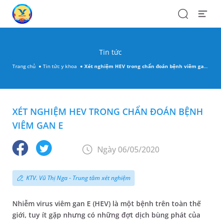
Search
Open
Menu
Tin tức
Trang chủ
Tin tức y khoa
Xét nghiệm HEV trong chẩn đoán bệnh viêm gan E
XÉT NGHIỆM HEV TRONG CHẨN ĐOÁN BỆNH
VIÊM GAN E
Ngày 06/05/2020
KTV. Vũ Thị Nga - Trung tâm xét nghiệm
Nhiễm virus viêm gan E (HEV) là một bệnh trên toàn thế
giới, tuy ít gặp nhưng có những đợt dịch bùng phát của