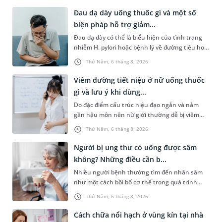
Đau dạ dày uống thuốc gì và một số
biện pháp hỗ trợ giảm...
Đau dạ dày có thể là biểu hiện của tình trạng
nhiễm H. pylori hoặc bệnh lý về đường tiêu hoá
khác. Dựa theo nguyên nhân cụ thể, bác sĩ sẽ
Thứ Năm, 6 tháng 8, 2026
cân nhắc chỉ định p...
Viêm đường tiết niệu ở nữ uống thuốc
gì và lưu ý khi dùng...
Do đặc điểm cấu trúc niệu đạo ngắn và nằm
gần hậu môn nên nữ giới thường dễ bị viêm
đường tiết niệu hơn nam giới. Tùy theo nguyên
Thứ Năm, 6 tháng 8, 2026
nhân, mức độ nhiễm trùng và...
Người bị ung thư có uống được sâm
không? Những điều cần b...
Nhiều người bệnh thường tìm đến nhân sâm
như một cách bồi bổ cơ thể trong quá trình
điều trị ung thư. Tuy nhiên, câu hỏi người bị
Thứ Năm, 6 tháng 8, 2026
ung thư có uống được sâm kh...
Cách chữa nổi hạch ở vùng kín tại nhà