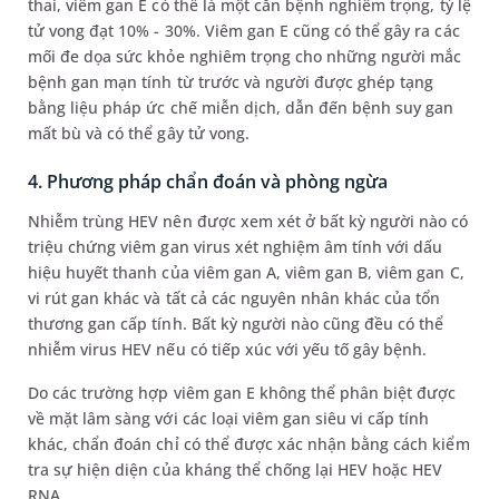
thai, viêm gan E có thể là một căn bệnh nghiêm trọng, tỷ lệ
tử vong đạt 10% - 30%. Viêm gan E cũng có thể gây ra các
mối đe dọa sức khỏe nghiêm trọng cho những người mắc
bệnh gan mạn tính từ trước và người được ghép tạng
bằng liệu pháp ức chế miễn dịch, dẫn đến bệnh suy gan
mất bù và có thể gây tử vong.
4. Phương pháp chẩn đoán và phòng ngừa
Nhiễm trùng HEV nên được xem xét ở bất kỳ người nào có
triệu chứng viêm gan virus xét nghiệm âm tính với dấu
hiệu huyết thanh của viêm gan A, viêm gan B, viêm gan C,
vi rút gan khác và tất cả các nguyên nhân khác của tổn
thương gan cấp tính. Bất kỳ người nào cũng đều có thể
nhiễm virus HEV nếu có tiếp xúc với yếu tố gây bệnh.
Do các trường hợp viêm gan E không thể phân biệt được
về mặt lâm sàng với các loại viêm gan siêu vi cấp tính
khác, chẩn đoán chỉ có thể được xác nhận bằng cách kiểm
tra sự hiện diện của kháng thể chống lại HEV hoặc HEV
RNA.