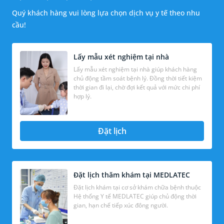
Quý khách hàng vui lòng lựa chọn dịch vụ y tế theo nhu
cầu!
Lấy mẫu xét nghiệm tại nhà
Lấy mẫu xét nghiệm tại nhà giúp khách hàng
chủ động tầm soát bệnh lý. Đồng thời tiết kiệm
thời gian đi lại, chờ đợi kết quả với mức chi phí
hợp lý.
Đặt lịch
Đặt lịch thăm khám tại MEDLATEC
Đặt lịch khám tại cơ sở khám chữa bệnh thuộc
Hệ thống Y tế MEDLATEC giúp chủ động thời
gian, hạn chế tiếp xúc đông người.