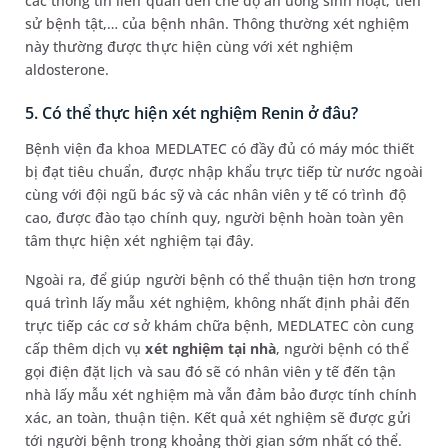
các thông tin liên quan đến chế độ ăn uống sinh hoạt, tiền
sử bệnh tật,… của bệnh nhân. Thông thường xét nghiệm
này thường được thực hiện cùng với xét nghiệm
aldosterone.
5. Có thể thực hiện xét nghiệm Renin ở đâu?
Bệnh viện đa khoa MEDLATEC có đầy đủ có máy móc thiết
bị đạt tiêu chuẩn, được nhập khẩu trực tiếp từ nước ngoài
cùng với đội ngũ bác sỹ và các nhân viên y tế có trình độ
cao, được đào tạo chính quy, người bệnh hoàn toàn yên
tâm thực hiện xét nghiệm tại đây.
Ngoài ra, để giúp người bệnh có thể thuận tiện hơn trong
quá trình lấy mẫu xét nghiệm, không nhất định phải đến
trực tiếp các cơ sở khám chữa bệnh, MEDLATEC còn cung
cấp thêm dịch vụ
xét nghiệm tại nhà
, người bệnh có thể
gọi điện đặt lịch và sau đó sẽ có nhân viên y tế đến tận
nhà lấy mẫu xét nghiệm mà vẫn đảm bảo được tính chính
xác, an toàn, thuận tiện. Kết quả xét nghiệm sẽ được gửi
tới người bệnh trong khoảng thời gian sớm nhất có thể.