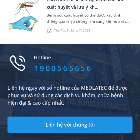
thông tin chi tiết giúp bạn trả lời câu hỏi này.
xuất huyết và lưu ý kh...
Bệnh sốt xuất huyết có thể được xác định
thông qua triệu chứng lâm sàng kết hợp xét
nghiệm máu. Nhưng nắm được cách đọc chỉ số
Thứ Tư, 8 tháng 7, 2026
xét nghiệm máu sốt xuất huyết không hề đơn
giản. Bài viết sau đây sẽ chia sẻ cụ thể hơn về
các chỉ số này để bạn đọc tham khảo.
Hotline
1900565656
Liên hệ ngay với số hotline của MEDLATEC để được
phục vụ và sử dụng các dịch vụ khám, chữa bệnh
hiện đại & cao cấp nhất.
Liên hệ với chúng tôi