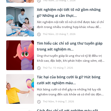
Thứ Năm, 23 tháng 7, 2026
Theo PGS.TS Nguyễn Thái Sơn - Giám đốc Hệ
thống Xét nghiệm MEDLATEC, chỉ khi mỗi công
Xét nghiệm nội tiết tố nữ gồm những
đoạn đều được thực hiện đúng quy trình và
gì? Những ai cần thực...
kiểm soát chặt chẽ, kết quả xét nghiệm mới
Xét nghiệm nội tiết tố nữ có thể được bác sĩ chỉ
thực sự có giá trị trong phát hiện bệnh, hỗ trợ
định trong nhiều trường hợp khác nhau để
chẩn đoán và theo dõi hiệu quả điều trị.
đánh giá về tình trạng sức khỏe của chị em, đặc
Thứ Năm, 23 tháng 7, 2026
biệt là sức khỏe sinh sản. Vậy loại xét nghiệm
này bao gồm những gì? Những ai cần xét
Tìm hiểu các chỉ số ung thư tuyến giáp
nghiệm?
trong xét nghiệm m...
Ung thư tuyến giáp là ung thư có tỷ lệ điều trị
khỏi cao, đặc biệt, khi phát hiện càng sớm, việc
chữa trị sẽ càng hiệu quả. Do đó, việc tầm soát
Thứ Tư, 15 tháng 7, 2026
định kỳ hoặc ngay khi có biểu hiện bất thường
là rất cần thiết. Vậy những chỉ số ung thư
Tác hại của bóng cười là gì? Hút bóng
tuyến giáp trong xét nghiệm máu nào cần được
cười xét nghiệm máu...
quan tâm và người bệnh cần lưu ý điều gì?
Hút bóng cười có thể gây ra những hệ lụy rất
nghiêm trọng đến sức khỏe và có thể tác động
tiêu cực đến đời sống xã hội. Trong đó, một vấn
Thứ Năm, 9 tháng 7, 2026
đề được nhiều người quan tâm là “hút bóng
cười xét nghiệm máu có ra không”. Dưới đây là
Cách đọc chỉ số xét nghiệm máu sốt