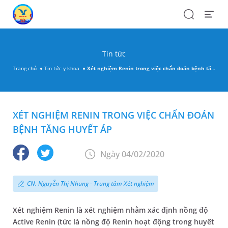
Search
Open
Menu
Tin tức
Trang chủ
Tin tức y khoa
Xét nghiệm Renin trong việc chẩn đoán bệnh tăng huyết áp
XÉT NGHIỆM RENIN TRONG VIỆC CHẨN ĐOÁN
BỆNH TĂNG HUYẾT ÁP
Ngày 04/02/2020
CN. Nguyễn Thị Nhung - Trung tâm Xét nghiệm
Xét nghiệm Renin là xét nghiệm nhằm xác định nồng độ
Active Renin (tức là nồng độ Renin hoạt động trong huyết