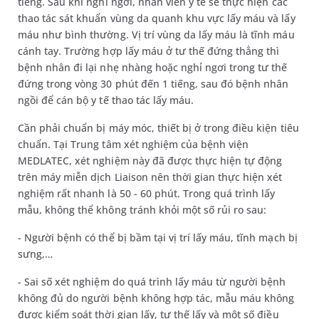
tiếng. Sau khi nghỉ ngơi, nhân viên y tế sẽ thực hiện các
thao tác sát khuẩn vùng da quanh khu vực lấy máu và lấy
máu như bình thường. Vị trí vùng da lấy máu là tĩnh máu
cánh tay. Trường hợp lấy máu ở tư thế đứng thẳng thì
bệnh nhân đi lại nhẹ nhàng hoặc nghỉ ngơi trong tư thế
đứng trong vòng 30 phút đến 1 tiếng, sau đó bệnh nhân
ngồi để cán bộ y tế thao tác lấy máu.
Cần phải chuẩn bị máy móc, thiết bị ở trong điều kiện tiêu
chuẩn. Tại Trung tâm xét nghiệm của bệnh viện
MEDLATEC, xét nghiệm này đã được thực hiện tự động
trên máy miễn dịch Liaison nên thời gian thực hiện xét
nghiệm rất nhanh là 50 - 60 phút. Trong quá trình lấy
mẫu, không thể không tránh khỏi một số rủi ro sau:
- Người bệnh có thể bị bầm tại vị trí lấy máu, tĩnh mạch bị
sưng,…
- Sai số xét nghiệm do quá trình lấy máu từ người bệnh
không đủ do người bệnh không hợp tác, mẫu máu không
được kiểm soát thời gian lấy, tư thế lấy và một số điều