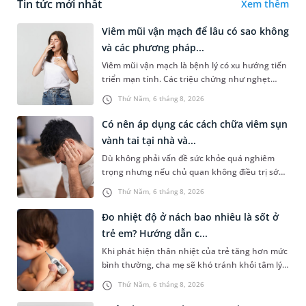
Tin tức mới nhất
Xem thêm
Viêm mũi vận mạch để lâu có sao không
và các phương pháp...
Viêm mũi vận mạch là bệnh lý có xu hướng tiến
triển mạn tính. Các triệu chứng như nghẹt
mũi, chảy nước mũi thường xuyên khiến người
Thứ Năm, 6 tháng 8, 2026
bệnh khó chịu. Tuy nhiên,...
Có nên áp dụng các cách chữa viêm sụn
vành tai tại nhà và...
Dù không phải vấn đề sức khỏe quá nghiêm
trọng nhưng nếu chủ quan không điều trị sớm,
người bệnh có thể phải đối mặt với một số biến
Thứ Năm, 6 tháng 8, 2026
chứng. Nếu chưa xuất hiệ...
Đo nhiệt độ ở nách bao nhiêu là sốt ở
trẻ em? Hướng dẫn c...
Khi phát hiện thân nhiệt của trẻ tăng hơn mức
bình thường, cha mẹ sẽ khó tránh khỏi tâm lý
lo lắng. Tuy nhiên, không phải ai cũng biết đo
Thứ Năm, 6 tháng 8, 2026
nhiệt độ ở nách bao...