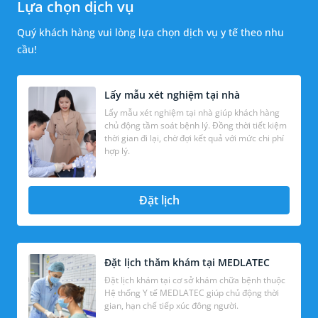
Lựa chọn dịch vụ
Quý khách hàng vui lòng lựa chọn dịch vụ y tế theo nhu
cầu!
Lấy mẫu xét nghiệm tại nhà
Lấy mẫu xét nghiệm tại nhà giúp khách hàng
chủ động tầm soát bệnh lý. Đồng thời tiết kiệm
thời gian đi lại, chờ đợi kết quả với mức chi phí
hợp lý.
Đặt lịch
Đặt lịch thăm khám tại MEDLATEC
Đặt lịch khám tại cơ sở khám chữa bệnh thuộc
Hệ thống Y tế MEDLATEC giúp chủ động thời
gian, hạn chế tiếp xúc đông người.