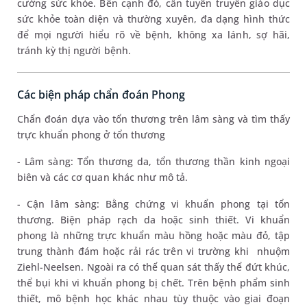
cường sức khỏe. Bên cạnh đó, cần tuyên truyền giáo dục
sức khỏe toàn diện và thường xuyên, đa dạng hình thức
để mọi người hiểu rõ về bệnh, không xa lánh, sợ hãi,
tránh kỳ thị người bệnh.
Các biện pháp chẩn đoán Phong
Chẩn đoán dựa vào tổn thương trên lâm sàng và tìm thấy
trực khuẩn phong ở tổn thương
- Lâm sàng: Tổn thương da, tổn thương thần kinh ngoại
biên và các cơ quan khác như mô tả.
- Cận lâm sàng: Bằng chứng vi khuẩn phong tại tổn
thương. Biện pháp rạch da hoặc sinh thiết. Vi khuẩn
phong là những trực khuẩn màu hồng hoặc màu đỏ, tập
trung thành đám hoặc rải rác trên vi trường khi nhuộm
Ziehl-Neelsen. Ngoài ra có thể quan sát thấy thể đứt khúc,
thể bụi khi vi khuẩn phong bị chết. Trên bệnh phẩm sinh
thiết, mô bệnh học khác nhau tùy thuộc vào giai đoạn