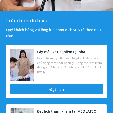
Lựa chọn dịch vụ
Quý khách hàng vui lòng lựa chọn dịch vụ y tế theo nhu
cầu!
Lấy mẫu xét nghiệm tại nhà
Lấy mẫu xét nghiệm tại nhà giúp khách hàng
chủ động tầm soát bệnh lý. Đồng thời tiết kiệm
thời gian đi lại, chờ đợi kết quả với mức chi phí
hợp lý.
Đặt lịch
Đặt lịch thăm khám tại MEDLATEC