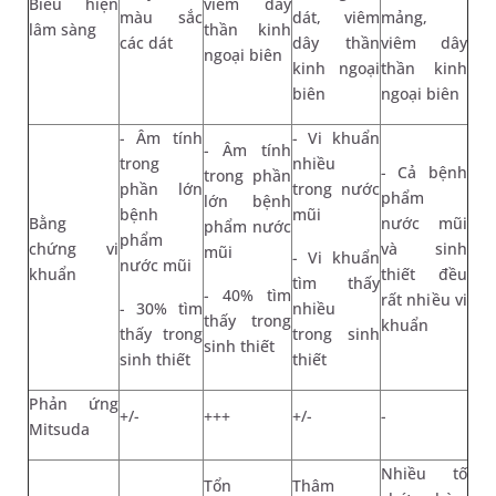
Biểu hiện
viêm dây
màu sắc
dát, viêm
mảng,
lâm sàng
thần kinh
các dát
dây thần
viêm dây
ngoại biên
kinh ngoại
thần kinh
biên
ngoại biên
- Âm tính
- Vi khuẩn
- Âm tính
trong
nhiều
- Cả bệnh
trong phần
phần lớn
trong nước
phẩm
lớn bệnh
bệnh
mũi
Bằng
nước mũi
phẩm nước
phẩm
chứng vi
và sinh
mũi
- Vi khuẩn
nước mũi
khuẩn
thiết đều
tìm thấy
- 40% tìm
rất nhiều vi
- 30% tìm
nhiều
thấy trong
khuẩn
thấy trong
trong sinh
sinh thiết
sinh thiết
thiết
Phản ứng
+/-
+++
+/-
-
Mitsuda
Nhiều tố
Tổn
Thâm