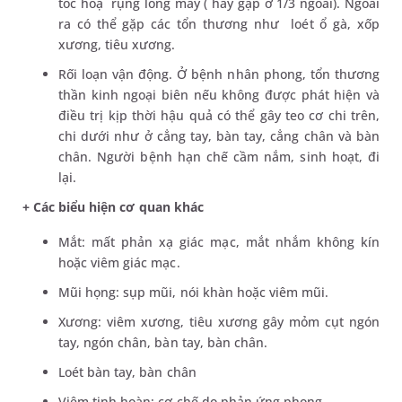
tóc hoặ rụng lông mày ( hay gặp ở 1/3 ngoài). Ngoài
ra có thể gặp các tổn thương như loét ổ gà, xốp
xương, tiêu xương.
Rối loạn vận động. Ở bệnh nhân phong, tổn thương
thần kinh ngoại biên nếu không được phát hiện và
điều trị kịp thời hậu quả có thể gây teo cơ chi trên,
chi dưới như ở cẳng tay, bàn tay, cẳng chân và bàn
chân. Người bệnh hạn chế cầm nắm, sinh hoạt, đi
lại.
+ Các biểu hiện cơ quan khác
Mắt: mất phản xạ giác mạc, mắt nhắm không kín
hoặc viêm giác mạc.
Mũi họng: sụp mũi, nói khàn hoặc viêm mũi.
Xương: viêm xương, tiêu xương gây mỏm cụt ngón
tay, ngón chân, bàn tay, bàn chân.
Loét bàn tay, bàn chân
Viêm tinh hoàn: cơ chế do phản ứng phong