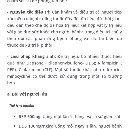
chăm sóc và đề phòng tàn phế.
- Nguyên tắc điều trị: C
ần khám và điều trị cả người tiếp
xúc nếu có bệnh; uống thuốc đầy đủ, đủ liều, đủ thời gian,
đều đặn theo chế độ đa hóa trị liệu; kết hợp vật lý trị liệu
với giáo dục sức khỏe cho người bệnh; trong điều trị chú ý
theo dõi các phản ứng bệnh phong và các tai biến do
thuốc để xử trí kịp thời.
- Liệu pháp kháng sinh:
Đa trị liệu. Có nhiều thuốc hiệu
quả như Dapsone ( diaphenylsulfone- DDS); Rifampicin (
REP); Clofazimine (CLF). Một số thuốc khác như ofloxacin,
minocycline có thể được sử dụng trong một số trường
hợp.
a. Đối với người lớn
- Thể ít vi khuẩn:
REP 600mg: Uống một lần 1 tháng và có sự giám sát.
DDS 100mg/ngày: Uống mỗi ngày 1 lần, người bệnh