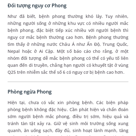
Đối tượng nguy cơ Phong
Như đã biết, bệnh phong thường khó lây. Tuy nhiên,
những người sống ở những khu vực có nhiều người mắc
bệnh phong, đặc biệt tiếp xúc nhiều với người bệnh thì
nguy cơ mắc bệnh thường cao hơn. Bệnh phong thường
tìm thấy ở những nước Châu Á như Ấn Độ, Trung Quốc,
Nepal hoặc ở Ai Cập. Một số báo cáo cho rằng, ở một
nhóm đối tượng dễ mắc bệnh phong có thể có yếu tố liên
quan đến di truyền, chẳng hạn người có khuyết tật ở vùng
Q25 trên nhiễm sắc thể số 6 có nguy cơ bị bệnh cao hơn.
Phòng ngừa Phong
Hiện tại, chưa có vắc xin phòng bệnh. Các biện pháp
phòng bệnh không đặc hiệu. Cần phát hiện và chẩn đoán
sớm người bệnh mắc phong, điều trị sớm, hiệu quả và
tránh tàn tật xảy ra. Giữ vệ sinh môi trường sống xung
quanh, ăn uống sạch, đầy đủ, sinh hoạt lành mạnh, tăng