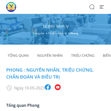
Search
Open
Menu
Từ điển bệnh lý
Trang chủ
Từ điển bệnh lý
Phong
TỔNG QUAN
NGUYÊN NHÂN
TRIỆU CHỨNG
BIẾ
PHONG : NGUYÊN NHÂN, TRIỆU CHỨNG,
CHẨN ĐOÁN VÀ ĐIỀU TRỊ
Ngày 10-05-2023
Tổng quan Phong