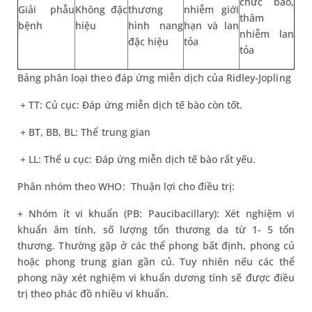
chức bào,
Giải phẫu
Không đặc
thương
nhiễm giới
thâm
bệnh
hiệu
hình nang
hạn và lan
nhiễm lan
đặc hiệu
tỏa
tỏa
Bảng phân loại theo đáp ứng miễn dịch của Ridley-Jopling
+ TT: Củ cục: Đáp ứng miễn dịch tế bào còn tốt.
+ BT, BB, BL: Thể trung gian
+ LL: Thể u cục: Đáp ứng miễn dịch tế bào rất yếu.
Phân nhóm theo WHO: Thuận lợi cho điều trị:
+ Nhóm ít vi khuẩn (PB: Paucibacillary): Xét nghiệm vi
khuẩn âm tính, số lượng tổn thương da từ 1- 5 tổn
thương. Thường gặp ở các thể phong bất định, phong củ
hoặc phong trung gian gần củ. Tuy nhiên nếu các thể
phong này xét nghiệm vi khuẩn dương tính sẽ được điều
trị theo phác đồ nhiều vi khuẩn.