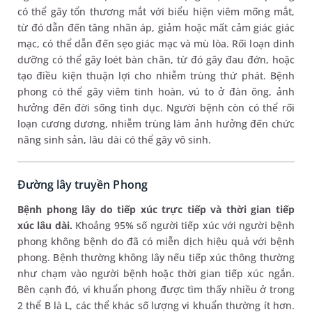
có thể gây tổn thương mắt với biểu hiện viêm mống mắt,
từ đó dẫn đến tăng nhãn áp, giảm hoặc mất cảm giác giác
mạc, có thể dẫn đến sẹo giác mạc và mù lòa. Rối loạn dinh
dưỡng có thể gây loét bàn chân, từ đó gây đau đớn, hoặc
tạo điều kiện thuận lợi cho nhiễm trùng thứ phát. Bệnh
phong có thể gây viêm tinh hoàn, vú to ở đàn ông, ảnh
hưởng đến đời sống tình dục. Người bệnh còn có thể rối
loạn cương dương, nhiễm trùng làm ảnh hưởng đến chức
năng sinh sản, lâu dài có thể gây vô sinh.
Đường lây truyền Phong
Bệnh phong lây do tiếp xúc trực tiếp và thời gian tiếp
xúc lâu dài.
Khoảng 95% số người tiếp xúc với người bệnh
phong không bệnh do đã có miễn dịch hiệu quả với bệnh
phong. Bệnh thường không lây nếu tiếp xúc thông thường
như chạm vào người bệnh hoặc thời gian tiếp xúc ngắn.
Bên cạnh đó, vi khuẩn phong được tìm thấy nhiều ở trong
2 thể B là L, các thể khác số lượng vi khuẩn thường ít hơn.