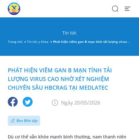
Search
Open
Menu
Tin tức
Trang chủ
Tin tức y khoa
Phát hiện viêm gan B mạn tính tải lượng virus cao nhờ xét nghiệm chuyên sâu HBcrAg tại MEDLATEC
PHÁT HIỆN VIÊM GAN B MẠN TÍNH TẢI
LƯỢNG VIRUS CAO NHỜ XÉT NGHIỆM
CHUYÊN SÂU HBCRAG TẠI MEDLATEC
Ngày 20/05/2026
Ban Biên tập
Dù cơ thể vẫn khỏe mạnh bình thường, nam thanh niên