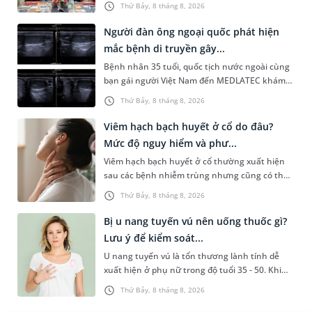
Thứ Bảy, 8 tháng 8, 2026
System) giai đoạn mới. Dự á...
Người đàn ông ngoại quốc phát hiện
mắc bệnh di truyền gây...
Bệnh nhân 35 tuổi, quốc tịch nước ngoài cùng
bạn gái người Việt Nam đến MEDLATEC khám
sức khỏe tiền hôn nhân. Qua thăm khám và
Thứ Bảy, 8 tháng 8, 2026
làm các xét nghiệm chuyên sâu,...
Viêm hạch bạch huyết ở cổ do đâu?
Mức độ nguy hiểm và phư...
Viêm hạch bạch huyết ở cổ thường xuất hiện
sau các bệnh nhiễm trùng nhưng cũng có thể
liên quan đến lao hạch hoặc ung thư. Để tìm
Thứ Bảy, 8 tháng 8, 2026
hiểu nguyên nhân gây viêm,...
Bị u nang tuyến vú nên uống thuốc gì?
Lưu ý để kiểm soát...
U nang tuyến vú là tổn thương lành tính dễ
xuất hiện ở phụ nữ trong độ tuổi 35 - 50. Khi
được chẩn đoán mắc bệnh, nhiều người
Thứ Bảy, 8 tháng 8, 2026
thường băn khoăn u nang tuyến v...