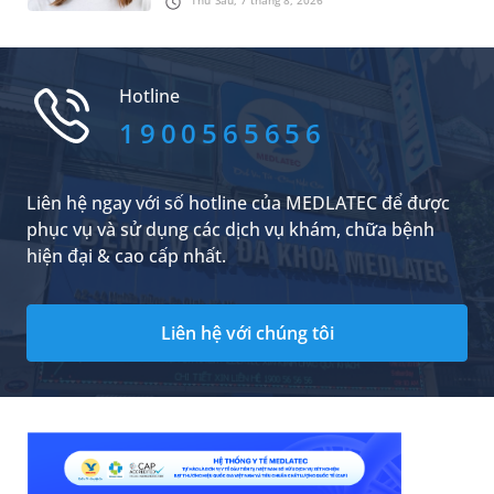
Thứ Sáu, 7 tháng 8, 2026
phục sớm tình trạng này để bảo vệ sức khỏe
răng miệng và sức khỏe tổng thể của trẻ. Dưới
đây là 3 cách điều trị khớp cắn ngược ở trẻ em
dễ thực hiện, hiệu quả cao mà các bậc phụ
Hotline
huynh có thể tham khảo.
1900565656
Liên hệ ngay với số hotline của MEDLATEC để được
phục vụ và sử dụng các dịch vụ khám, chữa bệnh
hiện đại & cao cấp nhất.
Liên hệ với chúng tôi