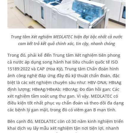
Trung tâm Xét nghiệm MEDLATEC hiện đại bậc nhất cả nước
cam kết trả kết quả chính xác, tin cậy, nhanh chóng
Trong đó, phải kể đến Trung tâm Xét nghiệm tiên phong
cả nước áp dụng song hành hai tiêu chuẩn quốc tế ISO
15189:2022 và CAP (Hoa Kỳ), Trung tâm Chẩn đoán hình
ảnh công nghệ đáp ứng đầy đủ kỹ thuật chẩn đoán, đặc
biệt là các xét nghiệm chuyên sâu như: HBV-DNA; HBsAg
định lượng; HBeAg/HBeAb; HBcrAg; Đo đàn hồi gan; Các
xét nghiệm tầm soát ung thư gan. Vì vậy, MEDLATEC có
điều kiện tốt nhất phục vụ chẩn đoán và theo dõi đa dạng
các bệnh lý gan mật, trong đó có viêm gan B mạn tính.
Bên cạnh đó, MEDLATEC còn có 30 năm kinh nghiệm triển
khai dịch vụ lấy mẫu xét nghiệm tận nơi tiện lợi, nhanh