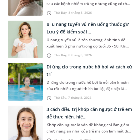
sau các bệnh nhiễm trùng nhưng cũng có thể
liên quan đến lao hạch hoặc ung thư. Để tìm
Thứ Bảy, 8 tháng 8, 2026
hiểu nguyên nhân gây viêm, mức độ nguy hiểm
và cách thức chẩn đoán bệnh lý này, bạn có thể
Bị u nang tuyến vú nên uống thuốc gì?
theo dõi những thông tin dưới đây.
Lưu ý để kiểm soát...
U nang tuyến vú là tổn thương lành tính dễ
xuất hiện ở phụ nữ trong độ tuổi 35 - 50. Khi
được chẩn đoán mắc bệnh, nhiều người
Thứ Bảy, 8 tháng 8, 2026
thường băn khoăn u nang tuyến vú nên uống
thuốc gì để hạn chế phải phẫu thuật. Bài viết
Dị ứng clo trong nước hồ bơi và cách xử
sau sẽ giúp bạn hiểu đúng về việc dùng thuốc
trí
trong điều trị bệnh lý này và biết cách kiểm
Dị ứng clo trong nước hồ bơi là nỗi băn khoăn
soát bệnh hiệu quả.
của rất nhiều người thích bơi lội, đặc biệt là
những trường hợp thường xuyên bơi ở những
Thứ Sáu, 7 tháng 8, 2026
hồ bơi nhân tạo. Bài viết dưới đây sẽ giúp bạn
hiểu rõ hơn về biểu hiện dị ứng với clo có trong
3 cách điều trị khớp cắn ngược ở trẻ em
nước hồ bơi và một số cách xử trí hiệu quả để
dễ thực hiện, hiệ...
bảo vệ làn da của bạn.
Khớp cắn ngược là vấn đề không chỉ làm giảm
chức năng ăn nhai của trẻ mà còn làm mất đi
sự cân đối của khuôn mặt. Do đó, cần khắc