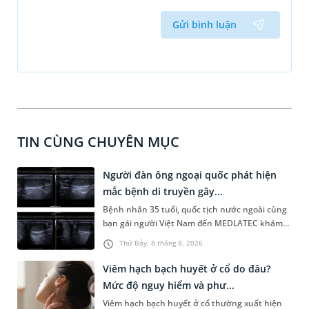
Gửi bình luận
TIN CÙNG CHUYÊN MỤC
Người đàn ông ngoại quốc phát hiện
mắc bệnh di truyền gây...
Bệnh nhân 35 tuổi, quốc tịch nước ngoài cùng
bạn gái người Việt Nam đến MEDLATEC khám
sức khỏe tiền hôn nhân. Qua thăm khám và
Thứ Bảy, 8 tháng 8, 2026
làm các xét nghiệm chuyên sâu, bác sĩ phát
hiện người bệnh mắc một rối loạn di truyền
Viêm hạch bạch huyết ở cổ do đâu?
khiến tinh hoàn kém phát triển, suy giảm chức
Mức độ nguy hiểm và phư...
năng sinh sản và là nguyên nhân hàng đầu gây
Viêm hạch bạch huyết ở cổ thường xuất hiện
vô sinh ở nam giới.