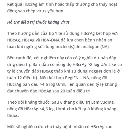
Kết quả HBcrAg âm tính hoặc thấp thường cho thấy hoạt
động sao chép virus yếu hơn.
Hỗ trợ điều trị thuốc kháng virus
Theo hướng dẫn của Bộ Y tế sử dụng HBcrAg kết hợp với
HBeAg, HBsAg và HBV-DNA để lựa chọn bệnh nhân an
toàn khi ngừng sử dụng nucleot(s)ide analogue (NA).
Bên cạnh đó, xét nghiệm này còn có ý nghĩa dự báo đáp
ứng điều trị: Ban đầu có nồng độ HBcrAg >8 log U/mL sẽ có
tỷ lệ chuyển đảo HBeAg thấp khi sử dụng PegIFN đơn lẻ ở
tuần 12 điều trị. Nếu kết hợp PegIFN + NA, nồng độ
HBcrAg ban đầu >4,5 log U/mL liên quan đến tỷ lệ không
đạt chuyển đảo HBeAg sau 20 tuần điều trị.
Theo dõi kháng thuốc: Sau 6 tháng điều trị Lamivudine,
nồng độ HBcrAg <4,6 log U/mL cho kết quả không kháng
thuốc.
Một số nghiên cứu cho thấy bệnh nhân có HBcrAg cao