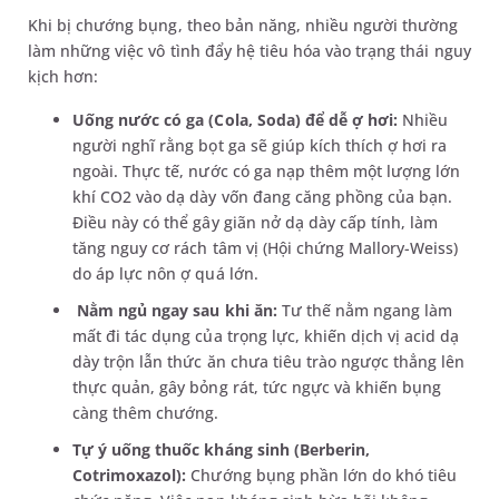
Khi bị chướng bụng, theo bản năng, nhiều người thường
làm những việc vô tình đẩy hệ tiêu hóa vào trạng thái nguy
kịch hơn:
Uống nước có ga (Cola, Soda) để dễ ợ hơi:
Nhiều
người nghĩ rằng bọt ga sẽ giúp kích thích ợ hơi ra
ngoài. Thực tế, nước có ga nạp thêm một lượng lớn
khí CO2 vào dạ dày vốn đang căng phồng của bạn.
Điều này có thể gây giãn nở dạ dày cấp tính, làm
tăng nguy cơ rách tâm vị (Hội chứng Mallory-Weiss)
do áp lực nôn ợ quá lớn.
Nằm ngủ ngay sau khi ăn:
Tư thế nằm ngang làm
mất đi tác dụng của trọng lực, khiến dịch vị acid dạ
dày trộn lẫn thức ăn chưa tiêu trào ngược thẳng lên
thực quản, gây bỏng rát, tức ngực và khiến bụng
càng thêm chướng.
Tự ý uống thuốc kháng sinh (Berberin,
Cotrimoxazol):
Chướng bụng phần lớn do khó tiêu