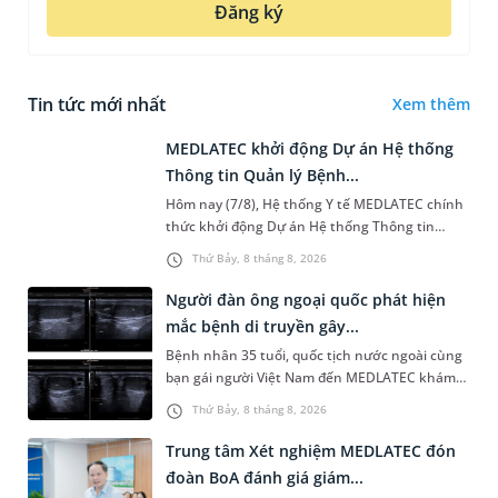
Đăng ký
Tin tức mới nhất
Xem thêm
MEDLATEC khởi động Dự án Hệ thống
Thông tin Quản lý Bệnh...
Hôm nay (7/8), Hệ thống Y tế MEDLATEC chính
thức khởi động Dự án Hệ thống Thông tin
Quản lý Bệnh viện (HIS - Hospital Information
Thứ Bảy, 8 tháng 8, 2026
System) giai đoạn mới. Dự á...
Người đàn ông ngoại quốc phát hiện
mắc bệnh di truyền gây...
Bệnh nhân 35 tuổi, quốc tịch nước ngoài cùng
bạn gái người Việt Nam đến MEDLATEC khám
sức khỏe tiền hôn nhân. Qua thăm khám và
Thứ Bảy, 8 tháng 8, 2026
làm các xét nghiệm chuyên sâu,...
Trung tâm Xét nghiệm MEDLATEC đón
đoàn BoA đánh giá giám...