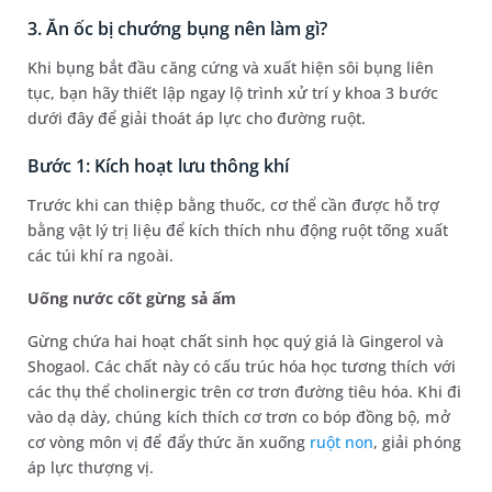
3. Ăn ốc bị chướng bụng nên làm gì?
Khi bụng bắt đầu căng cứng và xuất hiện sôi bụng liên
tục, bạn hãy thiết lập ngay lộ trình xử trí y khoa 3 bước
dưới đây để giải thoát áp lực cho đường ruột.
Bước 1: Kích hoạt lưu thông khí
Trước khi can thiệp bằng thuốc, cơ thể cần được hỗ trợ
bằng vật lý trị liệu để kích thích nhu động ruột tống xuất
các túi khí ra ngoài.
Uống nước cốt gừng sả ấm
Gừng chứa hai hoạt chất sinh học quý giá là Gingerol và
Shogaol. Các chất này có cấu trúc hóa học tương thích với
các thụ thể cholinergic trên cơ trơn đường tiêu hóa. Khi đi
vào dạ dày, chúng kích thích cơ trơn co bóp đồng bộ, mở
cơ vòng môn vị để đẩy thức ăn xuống
ruột non
, giải phóng
áp lực thượng vị.