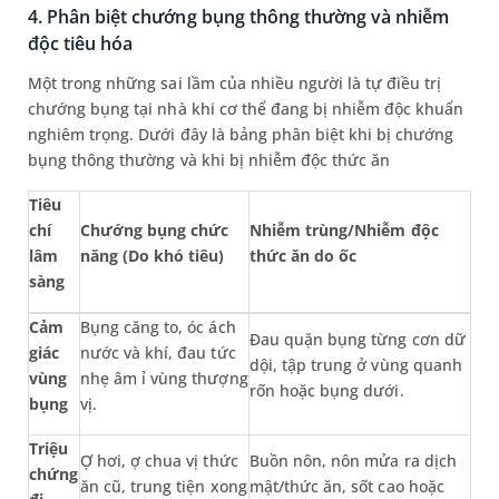
4. Phân biệt chướng bụng thông thường và nhiễm
độc tiêu hóa
Một trong những sai lầm của nhiều người là tự điều trị
chướng bụng tại nhà khi cơ thể đang bị nhiễm độc khuẩn
nghiêm trọng. Dưới đây là bảng phân biệt khi bị chướng
bụng thông thường và khi bị nhiễm độc thức ăn
Tiêu
chí
Chướng bụng chức
Nhiễm trùng/Nhiễm độc
lâm
năng (Do khó tiêu)
thức ăn do ốc
sàng
Cảm
Bụng căng to, óc ách
Đau quặn bụng từng cơn dữ
giác
nước và khí, đau tức
dội, tập trung ở vùng quanh
vùng
nhẹ âm ỉ vùng thượng
rốn hoặc bụng dưới.
bụng
vị.
Triệu
Ợ hơi, ợ chua vị thức
Buồn nôn, nôn mửa ra dịch
chứng
ăn cũ, trung tiện xong
mật/thức ăn, sốt cao hoặc