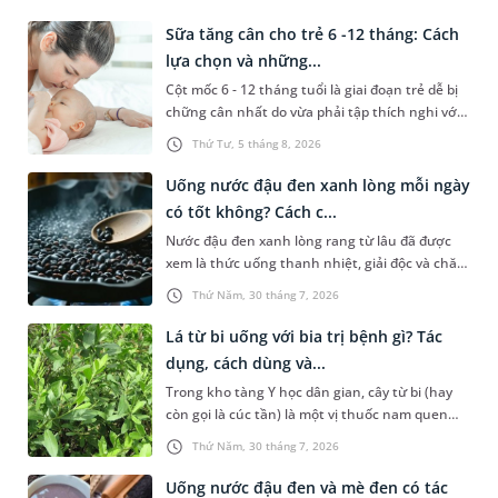
Sữa tăng cân cho trẻ 6 -12 tháng: Cách
lựa chọn và những...
Cột mốc 6 - 12 tháng tuổi là giai đoạn trẻ dễ bị
chững cân nhất do vừa phải tập thích nghi với
chế độ ăn dặm, vừa dễ gặp các vấn đề rối loạn
Thứ Tư, 5 tháng 8, 2026
tiêu hóa. Lựa chọn đúng dòng sữa tăng cân cho
trẻ 6 - 12 tháng phù hợp với thể trạng sẽ giúp
Uống nước đậu đen xanh lòng mỗi ngày
con tối ưu hấp thu, nhanh chóng bắt kịp đà
có tốt không? Cách c...
tăng trưởng chuẩn. Bài viết sau đây sẽ hướng
Nước đậu đen xanh lòng rang từ lâu đã được
dẫn ba mẹ lựa chọn sữa phù hợp cho con và
xem là thức uống thanh nhiệt, giải độc và chăm
một số lưu ý không nên bỏ qua.
sóc sắc đẹp hiệu quả trong những ngày hè oi
Thứ Năm, 30 tháng 7, 2026
bức. Tuy nhiên, việc lạm dụng loại nước này
thay cho nước lọc hàng ngày liệu có thực sự
Lá từ bi uống với bia trị bệnh gì? Tác
mang lại lợi ích tối ưu cho sức khỏe hay không?
dụng, cách dùng và...
Bài viết dưới đây sẽ giúp bạn giải đáp chi tiết
Trong kho tàng Y học dân gian, cây từ bi (hay
thắc mắc uống nước đậu đen xanh lòng mỗi
còn gọi là cúc tần) là một vị thuốc nam quen
ngày có tốt không, đồng thời hướng dẫn bạn
thuộc sở hữu nhiều công dụng trị bệnh.Thời
cách chế biến và liều lượng sử dụng mang lại
Thứ Năm, 30 tháng 7, 2026
gian gần đây, sự kết hợp giữa lá từ bi và bia
hiệu quả cho sức khỏe.
đang trở thành chủ đề được rất nhiều người
Uống nước đậu đen và mè đen có tác