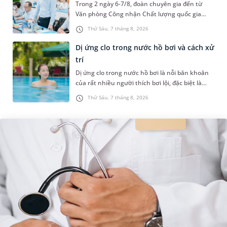
Trong 2 ngày 6-7/8, đoàn chuyên gia đến từ
Văn phòng Công nhận Chất lượng quốc gia
(BoA) đã ghi nhận và đánh giá cao nỗ lực duy trì
Thứ Sáu, 7 tháng 8, 2026
hệ thống quản lý chất lượ...
Dị ứng clo trong nước hồ bơi và cách xử
trí
Dị ứng clo trong nước hồ bơi là nỗi băn khoăn
của rất nhiều người thích bơi lội, đặc biệt là
những trường hợp thường xuyên bơi ở những
Thứ Sáu, 7 tháng 8, 2026
hồ bơi nhân tạo. Bài v...