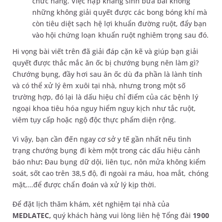
chức năng. Việc nạp kháng sinh bừa bãi không
những không giải quyết được các bong bóng khí mà
còn tiêu diệt sạch hệ lợi khuẩn đường ruột, đẩy bạn
vào hội chứng loạn khuẩn ruột nghiêm trọng sau đó.
Hi vọng bài viết trên đã giải đáp cặn kẽ và giúp bạn giải
quyết được thắc mắc ăn ốc bị chướng bụng nên làm gì?
Chướng bụng, đầy hơi sau ăn ốc dù đa phần là lành tính
và có thể xử lý êm xuôi tại nhà, nhưng trong một số
trường hợp, đó lại là dấu hiệu chỉ điểm của các bệnh lý
ngoại khoa tiêu hóa nguy hiểm nguy kịch như tắc ruột,
viêm tụy cấp hoặc ngộ độc thực phẩm diện rộng.
Vì vậy, bạn cần đến ngay cơ sở y tế gần nhất nếu tình
trạng chướng bụng đi kèm một trong các dấu hiệu cảnh
báo như
:
Đau bụng dữ dội, liên tục, nôn mửa không kiểm
soát, sốt cao trên 38,5 độ, đi ngoài ra máu, hoa mắt, chóng
mặt,...để được chẩn đoán và xử lý kịp thời.
Để đặt lịch thăm khám, xét nghiệm tại nhà của
MEDLATEC,
quý khách hàng vui lòng liên hệ Tổng đài
1900