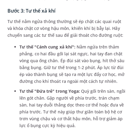
Bước 3: Tư thế xả khí
Tư thế nằm ngửa thông thường sẽ ép chặt các quai ruột
và khóa chặt cơ vòng hậu môn, khiến khí bị bẫy lại. Hãy
chuyển sang các tư thế sau để giải thoát cho đường ruột:
Tư thế "Cánh cung xả khí":
Nằm ngửa trên thảm
phẳng, co hai đầu gối lại sát ngực, hai tay đan chặt
vòng qua ống chân. Ép đùi sát vào bụng, hít thở sâu
bằng bụng. Giữ tư thế trong 1-2 phút. Áp lực từ đùi
ép vào thành bụng sẽ tạo ra một lực đẩy cơ học, mở
đường cho khí thoát ra ngoài một cách tự nhiên.
Tư thế "Đứa trẻ" trong Yoga:
Quỳ gối trên sàn, ngồi
lên gót chân. Gập người về phía trước, trán chạm
sàn, hai tay duỗi thẳng dọc theo cơ thể hoặc đưa về
phía trước. Tư thế này giúp thư giãn toàn bộ hệ cơ
trơn vùng chậu và cơ thắt hậu môn, hỗ trợ giảm áp
lực ổ bụng cực kỳ hiệu quả.