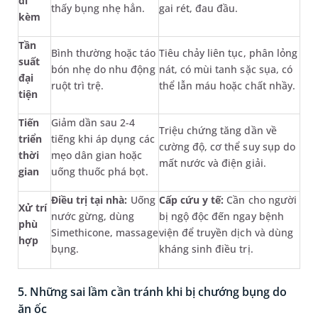
đi
thấy bụng nhẹ hẳn.
gai rét, đau đầu.
kèm
Tần
Bình thường hoặc táo
Tiêu chảy liên tục, phân lỏng
suất
bón nhẹ do nhu động
nát, có mùi tanh sặc sụa, có
đại
ruột trì trệ.
thể lẫn máu hoặc chất nhầy.
tiện
Tiến
Giảm dần sau 2-4
Triệu chứng tăng dần về
triển
tiếng khi áp dụng các
cường độ, cơ thể suy sụp do
thời
mẹo dân gian hoặc
mất nước và điện giải.
gian
uống thuốc phá bọt.
Điều trị tại nhà:
Uống
Cấp cứu y tế:
Cần cho người
Xử trí
nước gừng, dùng
bị ngộ độc đến ngay bệnh
phù
Simethicone, massage
viện để truyền dịch và dùng
hợp
bụng.
kháng sinh điều trị.
5. Những sai lầm cần tránh khi bị chướng bụng do
ăn ốc