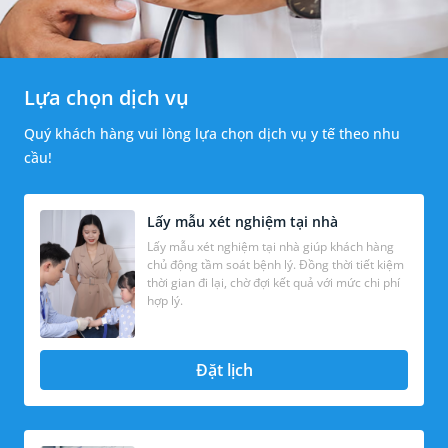
Lựa chọn dịch vụ
Quý khách hàng vui lòng lựa chọn dịch vụ y tế theo nhu
cầu!
Lấy mẫu xét nghiệm tại nhà
Lấy mẫu xét nghiệm tại nhà giúp khách hàng
chủ động tầm soát bệnh lý. Đồng thời tiết kiệm
thời gian đi lại, chờ đợi kết quả với mức chi phí
hợp lý.
Đặt lịch