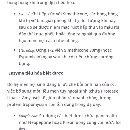
bong bóng khí trong dịch tiêu hóa.
Khi tiếp xúc với Simethicone, các bong bóng
Cơ chế:
khí bị vỡ tan, giải phóng khí tự do. Lượng khí này
sau đó sẽ được niêm mạc ruột hấp thu vào máu rồi
đào thải qua phổi, hoặc tống ra ngoài qua đường
hậu môn một cách nhẹ nhàng.
Uống 1-2 viên Simethicone 80mg (hoặc
Liều dùng:
Espumisan) ngay sau khi có triệu chứng chướng
bụng.
Enzyme tiêu hóa biệt dược
Do hệ men nội sinh đang bị ức chế bởi tính hàn của ốc,
việc bổ sung một liều men tụy ngoại sinh (chứa Protease,
Lipase, Amylase) sẽ giúp phân rã nhanh chóng lượng
protein tropomyosin còn tồn đọng trong dạ dày.
Sử dụng các biệt dược chứa pancreatin
Khuyến cáo:
như Neopeptine hoặc Kreon uống cùng với nước lọc
ấm.