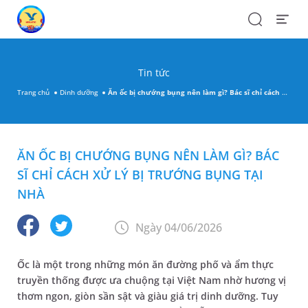
Search
Open
Menu
Tin tức
Trang chủ
Dinh dưỡng
Ăn ốc bị chướng bụng nên làm gì? Bác sĩ chỉ cách xử lý bị trướng bụng tại nhà
ĂN ỐC BỊ CHƯỚNG BỤNG NÊN LÀM GÌ? BÁC
SĨ CHỈ CÁCH XỬ LÝ BỊ TRƯỚNG BỤNG TẠI
NHÀ
Ngày 04/06/2026
Ốc là một trong những món ăn đường phố và ẩm thực
truyền thống được ưa chuộng tại Việt Nam nhờ hương vị
thơm ngon, giòn sần sật và giàu giá trị dinh dưỡng. Tuy