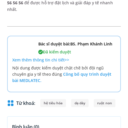
56 56 56
để được hỗ trợ đặt lịch và giải đáp y tế nhanh
nhất.
Bác sĩ duyệt bài:BS. Phạm Khánh Linh
Đã kiểm duyệt
Xem thêm thông tin chi tiết>>
Nội dung được kiểm duyệt chặt chẽ bởi đội ngũ
chuyên gia y tế theo đúng
Công bố quy trình duyệt
bài MEDLATEC.
Từ khoá:
hệ tiêu hóa
dạ dày
ruột non
Bình luận (
0
)