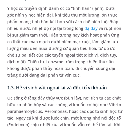
Y học cổ truyền định danh ốc có "tính hàn" (lạnh). Dưới
góc nhìn y học hiện đại, khi tiêu thụ một lượng lớn thực
phẩm mang tính hàn kết hợp với cách chế biến luộc/hấp
nhiều nước, nhiệt độ nội tại trong lòng
dạ dày
và ruột non
bị sụt giảm tạm thời. Hiện tượng này kích hoạt phản ứng
co thắt các mao mạch dưới niêm mạc ruột, làm giảm lưu
lượng máu đến nuôi dưỡng cơ quan tiêu hóa, từ đó ức
chế sự bài tiết của các tuyến ngoại tiết (dịch vị, dịch tụy,
dịch mật). Thiếu hụt enzyme trầm trọng khiến thức ăn
không được phân thủy hoàn toàn, di chuyển xuống đại
tràng dưới dạng đại phân tử vón cục.
1.3. Hệ vi sinh vật ngoại lai và độc tố vi khuẩn
Ốc sống ở tầng đáy thủy vực (bùn lầy), nơi tích tụ các chất
hữu cơ phân hủy và các chủng vi khuẩn cơ hội như Vibrio
parahaemolyticus, Aeromonas, hoặc các độc tố sinh học từ
tảo. Ngay cả khi được luộc chín, một lượng nhỏ nội độc tố
(Endotoxin) chịu nhiệt của vi khuẩn vẫn có thể tồn tại. Khi