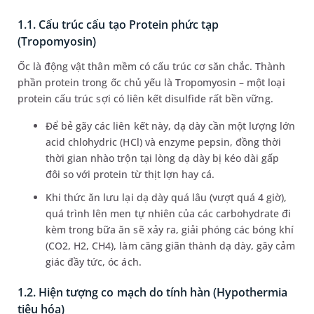
1.1. Cấu trúc cấu tạo Protein phức tạp
(Tropomyosin)
Ốc là động vật thân mềm có cấu trúc cơ săn chắc. Thành
phần protein trong ốc chủ yếu là Tropomyosin – một loại
protein cấu trúc sợi có liên kết disulfide rất bền vững.
Để bẻ gãy các liên kết này, dạ dày cần một lượng lớn
acid chlohydric (HCl) và enzyme pepsin, đồng thời
thời gian nhào trộn tại lòng dạ dày bị kéo dài gấp
đôi so với protein từ thịt lợn hay cá.
Khi thức ăn lưu lại dạ dày quá lâu (vượt quá 4 giờ),
quá trình lên men tự nhiên của các carbohydrate đi
kèm trong bữa ăn sẽ xảy ra, giải phóng các bóng khí
(CO2, H2, CH4), làm căng giãn thành dạ dày, gây cảm
giác đầy tức, óc ách.
1.2. Hiện tượng co mạch do tính hàn (Hypothermia
tiêu hóa)