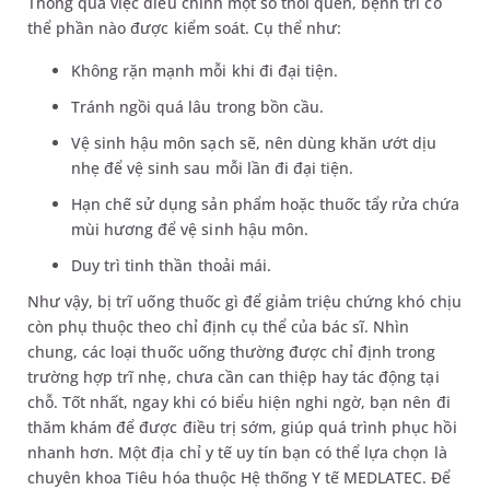
Thông qua việc điều chỉnh một số thói quen, bệnh trĩ có
thể phần nào được kiểm soát. Cụ thể như:
Không rặn mạnh mỗi khi đi đại tiện.
Tránh ngồi quá lâu trong bồn cầu.
Vệ sinh hậu môn sạch sẽ, nên dùng khăn ướt dịu
nhẹ để vệ sinh sau mỗi lần đi đại tiện.
Hạn chế sử dụng sản phẩm hoặc thuốc tẩy rửa chứa
mùi hương để vệ sinh hậu môn.
Duy trì tinh thần thoải mái.
Như vậy, bị trĩ uống thuốc gì để giảm triệu chứng khó chịu
còn phụ thuộc theo chỉ định cụ thể của bác sĩ. Nhìn
chung, các loại thuốc uống thường được chỉ định trong
trường hợp trĩ nhẹ, chưa cần can thiệp hay tác động tại
chỗ. Tốt nhất, ngay khi có biểu hiện nghi ngờ, bạn nên đi
thăm khám để được điều trị sớm, giúp quá trình phục hồi
nhanh hơn. Một địa chỉ y tế uy tín bạn có thể lựa chọn là
chuyên khoa Tiêu hóa thuộc Hệ thống Y tế MEDLATEC. Để