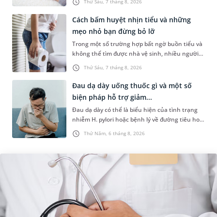
Thứ Sáu, 7 tháng 8, 2026
Những chia sẻ dưới đây sẽ giúp ch...
Cách bấm huyệt nhịn tiểu và những
mẹo nhỏ bạn đừng bỏ lỡ
Trong một số trường hợp bất ngờ buồn tiểu và
không thể tìm được nhà vệ sinh, nhiều người
đã áp dụng phương pháp bấm huyệt nhịn tiểu.
Thứ Sáu, 7 tháng 8, 2026
Vậy cách bấm huyệt nhịn...
Đau dạ dày uống thuốc gì và một số
biện pháp hỗ trợ giảm...
Đau dạ dày có thể là biểu hiện của tình trạng
nhiễm H. pylori hoặc bệnh lý về đường tiêu hoá
khác. Dựa theo nguyên nhân cụ thể, bác sĩ sẽ
Thứ Năm, 6 tháng 8, 2026
cân nhắc chỉ định p...