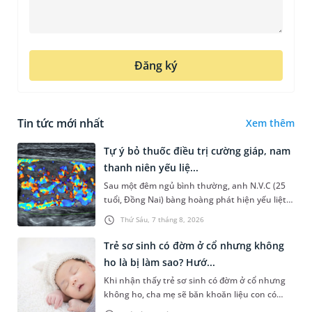
Đăng ký
Tin tức mới nhất
Xem thêm
Tự ý bỏ thuốc điều trị cường giáp, nam
thanh niên yếu liệ...
Sau một đêm ngủ bình thường, anh N.V.C (25
tuổi, Đồng Nai) bàng hoàng phát hiện yếu liệt 2
chân, không thể vận động đi lại được. Kết quả
Thứ Sáu, 7 tháng 8, 2026
thăm khám tại Phòng...
Trẻ sơ sinh có đờm ở cổ nhưng không
ho là bị làm sao? Hướ...
Khi nhận thấy trẻ sơ sinh có đờm ở cổ nhưng
không ho, cha mẹ sẽ băn khoăn liệu con có
đang mắc bệnh đường hô hấp hay không.