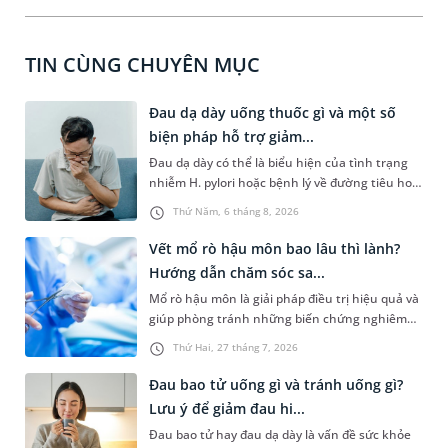
TIN CÙNG CHUYÊN MỤC
Đau dạ dày uống thuốc gì và một số
biện pháp hỗ trợ giảm...
Đau dạ dày có thể là biểu hiện của tình trạng
nhiễm H. pylori hoặc bệnh lý về đường tiêu hoá
khác. Dựa theo nguyên nhân cụ thể, bác sĩ sẽ
Thứ Năm, 6 tháng 8, 2026
cân nhắc chỉ định phương pháp điều trị, loại
thuốc giảm đau phù hợp. Nếu chưa biết người
Vết mổ rò hậu môn bao lâu thì lành?
bị đau dạ dày uống thuốc gì, bạn đọc có thể
Hướng dẫn chăm sóc sa...
tham khảo thông tin trong bài viết sau.
Mổ rò hậu môn là giải pháp điều trị hiệu quả và
giúp phòng tránh những biến chứng nghiêm
trọng do căn bệnh này gây ra. Người bệnh
Thứ Hai, 27 tháng 7, 2026
thường khá lo lắng trước khi mổ và có chung
một thắc mắc là “vết mổ rò hậu môn bao lâu thì
Đau bao tử uống gì và tránh uống gì?
lành”. Bài viết dưới đây là câu trả lời chi tiết và
Lưu ý để giảm đau hi...
một số hướng dẫn về cách cách sóc sau phẫu
Đau bao tử hay đau dạ dày là vấn đề sức khỏe
thuật giúp người bệnh sớm hồi phục.