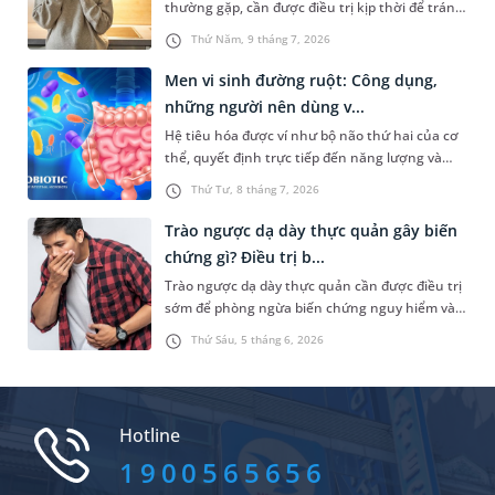
thường gặp, cần được điều trị kịp thời để tránh
gây ảnh hưởng đến sức khỏe và sinh hoạt
Thứ Năm, 9 tháng 7, 2026
thường ngày. Trong đó, chế độ ăn uống là một
trong những yếu tố quan trọng để giảm áp lực
Men vi sinh đường ruột: Công dụng,
cho bao tử. Vậy đau bao tử uống gì và tránh
những người nên dùng v...
uống gì? Dưới đây là đáp án cụ thể và một số
Hệ tiêu hóa được ví như bộ não thứ hai của cơ
biện pháp giúp giảm đau hiệu quả.
thể, quyết định trực tiếp đến năng lượng và
khả năng miễn dịch. Để hỗ trợ tăng cường
Thứ Tư, 8 tháng 7, 2026
chức năng của cơ quan này, nhiều người
thường lựa chọn bổ sung thêm men vi sinh
Trào ngược dạ dày thực quản gây biến
đường ruột. Vậy đây là sản phẩm gì, có nên sử
chứng gì? Điều trị b...
dụng nhiều hay không,...?
Trào ngược dạ dày thực quản cần được điều trị
sớm để phòng ngừa biến chứng nguy hiểm và
tránh gây ra những bất tiện trong sinh hoạt
Thứ Sáu, 5 tháng 6, 2026
của bệnh nhân. Bài viết dưới đây sẽ giúp bạn
hiểu rõ hơn về những biến chứng bệnh có thể
gặp phải và một số phương pháp phòng tránh
tình trạng này.
Hotline
1900565656