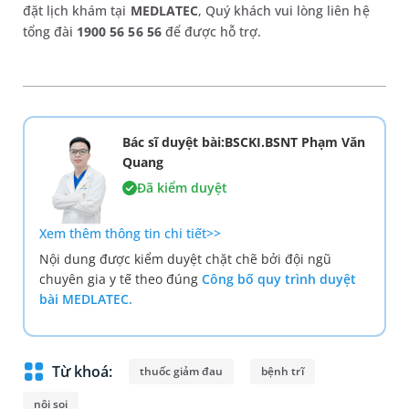
đặt lịch khám tại
MEDLATEC
, Quý khách vui lòng liên hệ
tổng đài
1900 56 56 56
để được hỗ trợ.
Bác sĩ duyệt bài:BSCKI.BSNT Phạm Văn
Quang
Đã kiểm duyệt
Xem thêm thông tin chi tiết>>
Nội dung được kiểm duyệt chặt chẽ bởi đội ngũ
chuyên gia y tế theo đúng
Công bố quy trình duyệt
bài MEDLATEC.
Từ khoá:
thuốc giảm đau
bệnh trĩ
nội soi