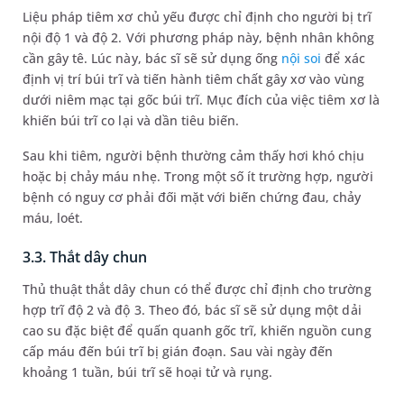
Liệu pháp tiêm xơ chủ yếu được chỉ định cho người bị trĩ
nội độ 1 và độ 2. Với phương pháp này, bệnh nhân không
cần gây tê. Lúc này, bác sĩ sẽ sử dụng ống
nội soi
để xác
định vị trí búi trĩ và tiến hành tiêm chất gây xơ vào vùng
dưới niêm mạc tại gốc búi trĩ. Mục đích của việc tiêm xơ là
khiến búi trĩ co lại và dần tiêu biến.
Sau khi tiêm, người bệnh thường cảm thấy hơi khó chịu
hoặc bị chảy máu nhẹ. Trong một số ít trường hợp, người
bệnh có nguy cơ phải đối mặt với biến chứng đau, chảy
máu, loét.
3.3. Thắt dây chun
Thủ thuật thắt dây chun có thể được chỉ định cho trường
hợp trĩ độ 2 và độ 3. Theo đó, bác sĩ sẽ sử dụng một dải
cao su đặc biệt để quấn quanh gốc trĩ, khiến nguồn cung
cấp máu đến búi trĩ bị gián đoạn. Sau vài ngày đến
khoảng 1 tuần, búi trĩ sẽ hoại tử và rụng.