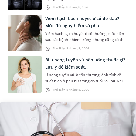
sức khỏe tiền hôn nhân. Qua thăm khám và
Thứ Bảy, 8 tháng 8, 2026
làm các xét nghiệm chuyên sâu,...
Viêm hạch bạch huyết ở cổ do đâu?
Mức độ nguy hiểm và phư...
Viêm hạch bạch huyết ở cổ thường xuất hiện
sau các bệnh nhiễm trùng nhưng cũng có thể
liên quan đến lao hạch hoặc ung thư. Để tìm
Thứ Bảy, 8 tháng 8, 2026
hiểu nguyên nhân gây viêm,...
Bị u nang tuyến vú nên uống thuốc gì?
Lưu ý để kiểm soát...
U nang tuyến vú là tổn thương lành tính dễ
xuất hiện ở phụ nữ trong độ tuổi 35 - 50. Khi
được chẩn đoán mắc bệnh, nhiều người
Thứ Bảy, 8 tháng 8, 2026
thường băn khoăn u nang tuyến v...