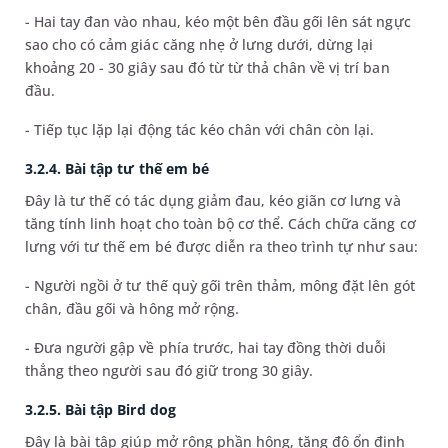
- Hai tay đan vào nhau, kéo một bên đầu gối lên sát ngực
sao cho có cảm giác căng nhẹ ở lưng dưới, dừng lại
khoảng 20 - 30 giây sau đó từ từ thả chân về vị trí ban
đầu.
- Tiếp tục lặp lại động tác kéo chân với chân còn lại.
3.2.4. Bài tập tư thế em bé
Đây là tư thế có tác dụng giảm đau, kéo giãn cơ lưng và
tăng tính linh hoạt cho toàn bộ cơ thể. Cách chữa căng cơ
lưng với tư thế em bé được diễn ra theo trình tự như sau:
- Người ngồi ở tư thế quỳ gối trên thảm, mông đặt lên gót
chân, đầu gối và hông mở rộng.
- Đưa người gập về phía trước, hai tay đồng thời duỗi
thẳng theo người sau đó giữ trong 30 giây.
3.2.5. Bài tập Bird dog
Đây là bài tập giúp mở rộng phần hông, tăng độ ổn định