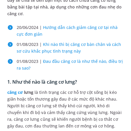
đây sẽ chia sẻ đến bạn một số cách chữa căng cơ lưng
bằng bài tập tại nhà, áp dụng cho những cơn đau nhẹ do
căng cơ.
20/06/2024 |
Hướng dẫn cách giảm căng cơ tại nhà
cực đơn giản
01/08/2023 |
Khi nào thì bị căng cơ bàn chân và cách
sơ cứu khắc phục tình trạng này
01/08/2023 |
Đau đầu căng cơ là như thế nào, điều trị
ra sao?
1. Như thế nào là căng cơ lưng?
căng cơ
lưng
là tình trạng các cơ hỗ trợ cột sống bị kéo
giãn hoặc tổn thương gây đau ở các mức độ khác nhau.
Người bị căng cơ lưng sẽ thấy khó cúi người, khó di
chuyển khi đi bộ và cảm thấy căng cứng vùng lưng. Ngoài
ra, căng cơ lưng cũng sẽ khiến người bệnh bị co thắt cơ
gây đau, cơn đau thường lan đến cơ mông và cơ hông.