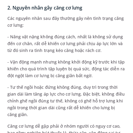
2. Nguyên nhân gây căng cơ lưng
Các nguyên nhân sau đây thường gây nên tình trạng căng
cơ lưng:
- Nâng vật nặng không đúng cách, nhất là không sử dụng
đến cơ chân, rất dễ khiến cơ lưng phải chịu áp lực lớn và
từ đó sinh ra tình trạng kéo căng hoặc rách cơ.
- Vận động mạnh nhưng không khởi động kỹ trước khi tập
khiến cho quá trình tập luyện bị quá sức, động tác diễn ra
đột ngột làm cơ lưng bị căng giãn bất ngờ.
- Tư thế ngồi hoặc đứng không đúng, duy trì trong thời
gian dài làm tăng áp lực cho cơ lưng. Đặc biệt, không điều
chỉnh ghế ngồi đúng tư thế, không có ghế hỗ trợ lưng khi
ngồi trong thời gian dài cũng rất dễ khiến cho lưng bị
căng giãn.
Căng cơ lưng dễ gặp phải ở nhóm người có nguy cơ cao,
bao gồm: nghiện hút thuốc lá, thừa cân, vận động sai tư