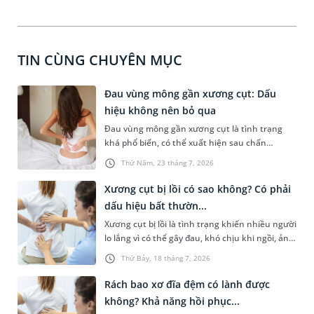
TIN CÙNG CHUYÊN MỤC
Đau vùng mông gần xương cụt: Dấu
hiệu không nên bỏ qua
Đau vùng mông gần xương cụt là tình trạng
khá phổ biến, có thể xuất hiện sau chấn
thương, ngồi lâu hoặc liên quan đến các bệnh
Thứ Năm, 23 tháng 7, 2026
lý cơ xương khớp và thần kinh. Cơn đau không
chỉ gây khó chịu khi vận động khi ngồi hoặc
Xương cụt bị lồi có sao không? Có phải
đứng lên mà còn ảnh hưởng đáng kể đến sinh
dấu hiệu bất thườn...
hoạt hàng ngày. Việc xác định đúng nguyên
Xương cụt bị lồi là tình trạng khiến nhiều người
nhân đóng vai trò quan trọng trong quá trình
lo lắng vì có thể gây đau, khó chịu khi ngồi, ảnh
điều trị, giúp kiểm soát triệu chứng và ngăn
hưởng đến sinh hoạt hàng ngày. Trên thực tế,
ngừa các biến chứng không mong muốn.
Thứ Bảy, 18 tháng 7, 2026
sự thay đổi hình thái này có thể xuất phát từ
đặc điểm giải phẫu tự nhiên, chấn thương hoặc
Rách bao xơ đĩa đệm có lành được
một số bệnh lý liên quan đến cột sống và mô
không? Khả năng hồi phục...
mềm vùng cùng cụt. Vậy xương cụt bị lồi có sao