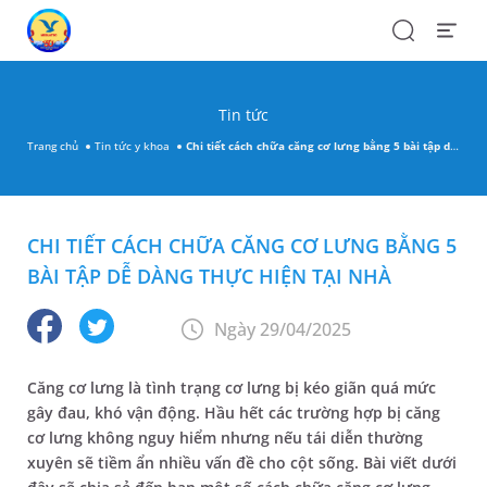
Search
Open
Menu
Tin tức
Trang chủ
Tin tức y khoa
Chi tiết cách chữa căng cơ lưng bằng 5 bài tập dễ dàng thực hiện tại nhà
CHI TIẾT CÁCH CHỮA CĂNG CƠ LƯNG BẰNG 5
BÀI TẬP DỄ DÀNG THỰC HIỆN TẠI NHÀ
Ngày 29/04/2025
Căng cơ lưng là tình trạng cơ lưng bị kéo giãn quá mức
gây đau, khó vận động. Hầu hết các trường hợp bị căng
cơ lưng không nguy hiểm nhưng nếu tái diễn thường
xuyên sẽ tiềm ẩn nhiều vấn đề cho cột sống. Bài viết dưới