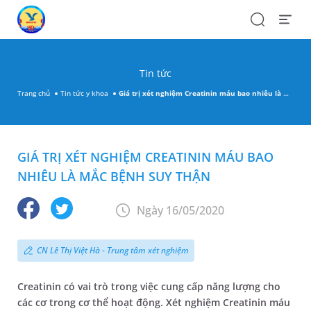
Search
Open
Menu
Tin tức
Trang chủ
Tin tức y khoa
Giá trị xét nghiệm Creatinin máu bao nhiêu là mắc bệnh suy thận
GIÁ TRỊ XÉT NGHIỆM CREATININ MÁU BAO
NHIÊU LÀ MẮC BỆNH SUY THẬN
Ngày 16/05/2020
CN Lê Thị Việt Hà - Trung tâm xét nghiệm
Creatinin có vai trò trong việc cung cấp năng lượng cho
các cơ trong cơ thể hoạt động. Xét nghiệm Creatinin máu