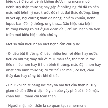
hiệu quả điều trị bệnh không được như mong muốn.
Bệnh suy thận thường hay gặp ở những người đã có nền
mắc một bệnh lý nào trước đó như: đái tháo đường, tăng
huyết áp, hội chứng thận đa nang, nhiễm khuẩn, bệnh
lupus ban đỏ hệ thống, ung thư,… Dấu hiệu của bệnh
thường không rõ rệt ở giai đoạn đầu, chỉ khi bệnh đã tiến
triển mới biểu hiện triệu chứng.
Một số dấu hiệu nhận biết bệnh cần chú ý là:
- Đi tiểu bất thường: đi tiểu nhiều hơn về đêm hay nước
tiểu có những thay đổi về mùi, màu sắc, thể tích: nước
tiểu nhiều hơn hay ít hơn bình thường, màu đậm hơn hay
nhạt hơn bình thường. Nước tiểu có máu, có bọt, cảm
thấy đau hay căng tức khi đi tiểu.
- Phù: khi chức năng lọc máy và bài tiết của thận bị suy
giảm sẽ dẫn đến ứ dịch ở gian bào gây phù có thể ở mặt,
chân tay,... thậm chí toàn thân.
- Người mệt mỏi: thận là cơ quan tạo ra hormone