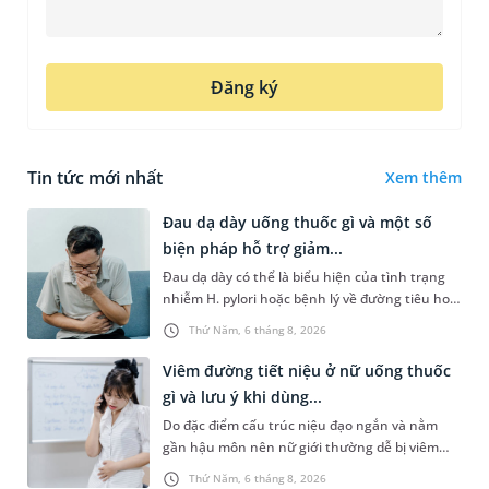
Đăng ký
Tin tức mới nhất
Xem thêm
Đau dạ dày uống thuốc gì và một số
biện pháp hỗ trợ giảm...
Đau dạ dày có thể là biểu hiện của tình trạng
nhiễm H. pylori hoặc bệnh lý về đường tiêu hoá
khác. Dựa theo nguyên nhân cụ thể, bác sĩ sẽ
Thứ Năm, 6 tháng 8, 2026
cân nhắc chỉ định p...
Viêm đường tiết niệu ở nữ uống thuốc
gì và lưu ý khi dùng...
Do đặc điểm cấu trúc niệu đạo ngắn và nằm
gần hậu môn nên nữ giới thường dễ bị viêm
đường tiết niệu hơn nam giới. Tùy theo nguyên
Thứ Năm, 6 tháng 8, 2026