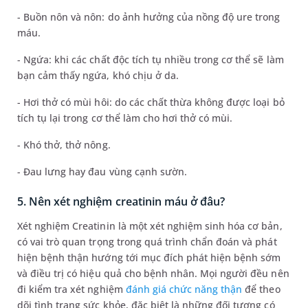
- Buồn nôn và nôn: do ảnh hưởng của nồng độ ure trong
máu.
- Ngứa: khi các chất độc tích tụ nhiều trong cơ thể sẽ làm
bạn cảm thấy ngứa, khó chịu ở da.
- Hơi thở có mùi hôi: do các chất thừa không được loại bỏ
tích tụ lại trong cơ thể làm cho hơi thở có mùi.
- Khó thở, thở nông.
- Đau lưng hay đau vùng cạnh sườn.
5. Nên xét nghiệm creatinin máu ở đâu?
Xét nghiệm Creatinin là một xét nghiệm sinh hóa cơ bản,
có vai trò quan trọng trong quá trình chẩn đoán và phát
hiện bệnh thận hướng tới mục đích phát hiện bệnh sớm
và điều trị có hiệu quả cho bệnh nhân. Mọi người đều nên
đi kiểm tra xét nghiệm
đánh giá chức năng thận
để theo
dõi tình trạng sức khỏe, đặc biệt là những đối tượng có