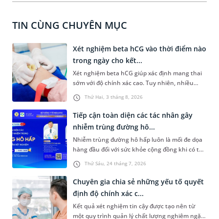
TIN CÙNG CHUYÊN MỤC
Xét nghiệm beta hCG vào thời điểm nào
trong ngày cho kết...
Xét nghiệm beta hCG giúp xác định mang thai
sớm với độ chính xác cao. Tuy nhiên, nhiều
người vẫn băn khoăn xét nghiệm beta hCG vào
Thứ Hai, 3 tháng 8, 2026
thời điểm nào trong ngày để yên tâm về độ
chính xác của kết quả nhận được. Bài viết dưới
Tiếp cận toàn diện các tác nhân gây
đây sẽ cùng bạn tìm hiểu về thời điểm xét
nhiễm trùng đường hô...
nghiệm và những điều nên lưu ý để đảm bảo độ
Nhiễm trùng đường hô hấp luôn là mối đe dọa
kết quả có tính chính xác cao.
hàng đầu đối với sức khỏe cộng đồng khi có thể
bùng phát bất kỳ lúc nào với vô số căn nguyên
Thứ Sáu, 24 tháng 7, 2026
phức tạp từ virus, vi khuẩn đến nấm và ký sinh
trùng. Việc chẩn đoán chậm trễ hoặc nhầm lẫn
Chuyên gia chia sẻ những yếu tố quyết
tác nhân không chỉ khiến việc điều trị kéo dài,
định độ chính xác c...
tốn kém mà còn làm gia tăng nguy cơ kháng
Kết quả xét nghiệm tin cậy được tạo nên từ
kháng sinh nghiêm trọng. Để tháo gỡ bài toán
một quy trình quản lý chất lượng nghiêm ngặt,
khó này, chương trình hội thảo trực tuyến số