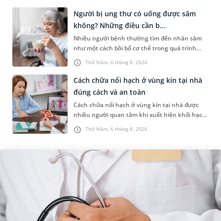
nhân, mức độ nhiễm trùng và...
Người bị ung thư có uống được sâm
không? Những điều cần b...
Nhiều người bệnh thường tìm đến nhân sâm
như một cách bồi bổ cơ thể trong quá trình
điều trị ung thư. Tuy nhiên, câu hỏi người bị
Thứ Năm, 6 tháng 8, 2026
ung thư có uống được sâm kh...
Cách chữa nổi hạch ở vùng kín tại nhà
đúng cách và an toàn
Cách chữa nổi hạch ở vùng kín tại nhà được
nhiều người quan tâm khi xuất hiện khối hạch
nhỏ ở vùng bẹn hoặc cơ quan sinh dục. Nếu
Thứ Năm, 6 tháng 8, 2026
hạch mới xuất hiện, kích th...