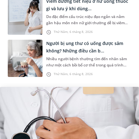
Viêm đường tiết niệu ở nữ uống thuốc
gì và lưu ý khi dùng...
Do đặc điểm cấu trúc niệu đạo ngắn và nằm
gần hậu môn nên nữ giới thường dễ bị viêm
đường tiết niệu hơn nam giới. Tùy theo nguyên
Thứ Năm, 6 tháng 8, 2026
nhân, mức độ nhiễm trùng và...
Người bị ung thư có uống được sâm
không? Những điều cần b...
Nhiều người bệnh thường tìm đến nhân sâm
như một cách bồi bổ cơ thể trong quá trình
điều trị ung thư. Tuy nhiên, câu hỏi người bị
Thứ Năm, 6 tháng 8, 2026
ung thư có uống được sâm kh...