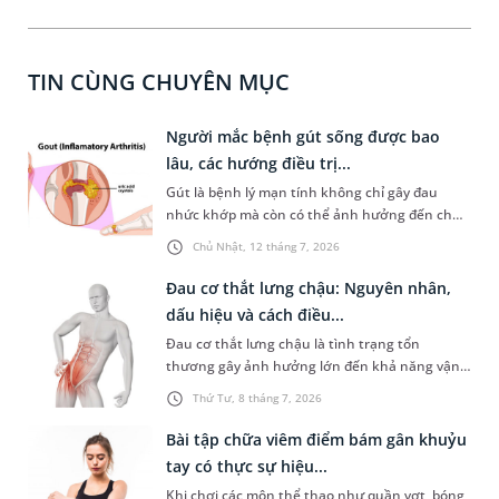
TIN CÙNG CHUYÊN MỤC
Người mắc bệnh gút sống được bao
lâu, các hướng điều trị...
Gút là bệnh lý mạn tính không chỉ gây đau
nhức khớp mà còn có thể ảnh hưởng đến chức
năng hoạt động của các cơ quan khác trong cơ
Chủ Nhật, 12 tháng 7, 2026
thể nếu không được kiểm soát tốt. Điều này
khiến nhiều người lo lắng không biết người bị
Đau cơ thắt lưng chậu: Nguyên nhân,
bệnh gút sống được bao lâu sau khi phát hiện
dấu hiệu và cách điều...
bệnh. Vậy bệnh gút có thực sự nguy hiểm và
Đau cơ thắt lưng chậu là tình trạng tổn
điều trị có phức tạp không?
thương gây ảnh hưởng lớn đến khả năng vận
động hàng ngày. Việc nhận biết sớm dấu hiệu
Thứ Tư, 8 tháng 7, 2026
và điều trị đúng cách sẽ giúp bạn phòng ngừa
các biến chứng nguy hiểm cho cột sống và
Bài tập chữa viêm điểm bám gân khuỷu
khớp hông, tránh nguy cơ đau nhức mạn tính
tay có thực sự hiệu...
dai dẳng.
Khi chơi các môn thể thao như quần vợt, bóng