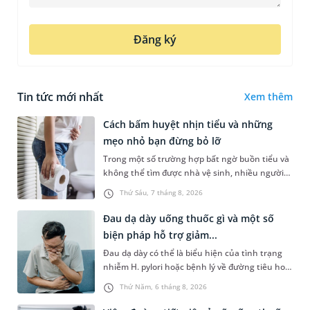
Đăng ký
Tin tức mới nhất
Xem thêm
Cách bấm huyệt nhịn tiểu và những
mẹo nhỏ bạn đừng bỏ lỡ
Trong một số trường hợp bất ngờ buồn tiểu và
không thể tìm được nhà vệ sinh, nhiều người
đã áp dụng phương pháp bấm huyệt nhịn tiểu.
Thứ Sáu, 7 tháng 8, 2026
Vậy cách bấm huyệt nhịn...
Đau dạ dày uống thuốc gì và một số
biện pháp hỗ trợ giảm...
Đau dạ dày có thể là biểu hiện của tình trạng
nhiễm H. pylori hoặc bệnh lý về đường tiêu hoá
khác. Dựa theo nguyên nhân cụ thể, bác sĩ sẽ
Thứ Năm, 6 tháng 8, 2026
cân nhắc chỉ định p...