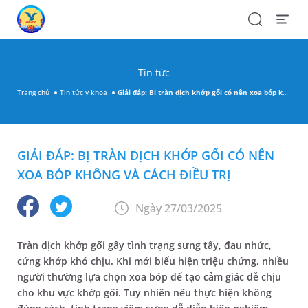
Search
Open
Menu
Tin tức
Trang chủ
Tin tức y khoa
Giải đáp: Bị tràn dịch khớp gối có nên xoa bóp không và cách điều trị
GIẢI ĐÁP: BỊ TRÀN DỊCH KHỚP GỐI CÓ NÊN
XOA BÓP KHÔNG VÀ CÁCH ĐIỀU TRỊ
Ngày 27/03/2025
Tràn dịch khớp gối gây tình trạng sưng tấy, đau nhức,
cứng khớp khó chịu. Khi mới biểu hiện triệu chứng, nhiều
người thường lựa chọn xoa bóp để tạo cảm giác dễ chịu
cho khu vực khớp gối. Tuy nhiên nếu thực hiện không