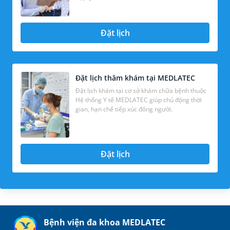
Đặt lịch
Đặt lịch thăm khám tại MEDLATEC
Đặt lịch khám tại cơ sở khám chữa bệnh thuộc
Hệ thống Y tế MEDLATEC giúp chủ động thời
gian, hạn chế tiếp xúc đông người.
Đặt lịch
Bệnh viện đa khoa MEDLATEC