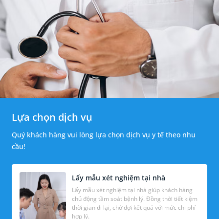
Lựa chọn dịch vụ
Quý khách hàng vui lòng lựa chọn dịch vụ y tế theo nhu
cầu!
Lấy mẫu xét nghiệm tại nhà
Lấy mẫu xét nghiệm tại nhà giúp khách hàng
chủ động tầm soát bệnh lý. Đồng thời tiết kiệm
thời gian đi lại, chờ đợi kết quả với mức chi phí
hợp lý.