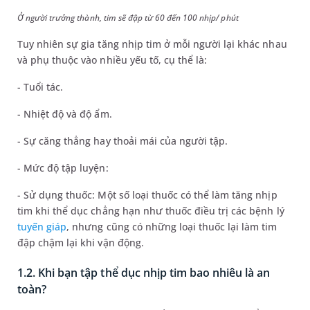
Ở người trưởng thành, tim sẽ đập từ 60 đến 100 nhịp/ phút
Tuy nhiên sự gia tăng nhịp tim ở mỗi người lại khác nhau
và phụ thuộc vào nhiều yếu tố, cụ thể là:
- Tuổi tác.
- Nhiệt độ và độ ẩm.
- Sự căng thẳng hay thoải mái của người tập.
- Mức độ tập luyện:
- Sử dụng thuốc: Một số loại thuốc có thể làm tăng nhịp
tim khi thể dục chẳng hạn như thuốc điều trị các bệnh lý
tuyến giáp
, nhưng cũng có những loại thuốc lại làm tim
đập chậm lại khi vận động.
1.2. Khi bạn tập thể dục nhịp tim bao nhiêu là an
toàn?