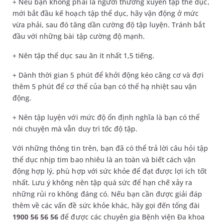
+ Nếu bạn không phải là người thường xuyên tập thể dục,
mới bắt đầu kế hoạch tập thể dục, hãy vận động ở mức
vừa phải, sau đó tăng dần cường độ tập luyện. Tránh bắt
đầu với những bài tập cường độ mạnh.
+ Nên tập thể dục sau ăn ít nhất 1,5 tiếng.
+ Dành thời gian 5 phút để khởi động kéo căng cơ và đợi
thêm 5 phút để cơ thể của bạn có thể hạ nhiệt sau vận
động.
+ Nên tập luyện với mức độ ổn định nghĩa là bạn có thể
nói chuyện mà vẫn duy trì tốc độ tập.
Với những thông tin trên, bạn đã có thể trả lời câu hỏi tập
thể dục nhịp tim bao nhiêu là an toàn và biết cách vận
động hợp lý, phù hợp với sức khỏe để đạt được lợi ích tốt
nhất. Lưu ý không nên tập quá sức để hạn chế xảy ra
những rủi ro không đáng có. Nếu bạn cần được giải đáp
thêm về các vấn đề sức khỏe khác, hãy gọi đến tổng đài
1900 56 56 56
để được các chuyên gia Bệnh viện Đa khoa