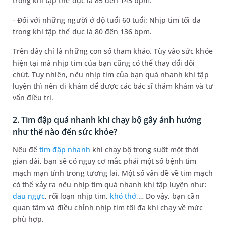
trong khi tập thể dục là 85 đến 145 bpm.
- Đối với những người ở độ tuổi 60 tuổi: Nhịp tim tối đa
trong khi tập thể dục là 80 đến 136 bpm.
Trên đây chỉ là những con số tham khảo. Tùy vào sức khỏe
hiện tại mà nhịp tim của bạn cũng có thể thay đổi đôi
chút. Tuy nhiên, nếu nhịp tim của bạn quá nhanh khi tập
luyện thì nên đi khám để được các bác sĩ thăm khám và tư
vấn điều trị.
2. Tim đập quá nhanh khi chạy bộ gây ảnh hưởng
như thế nào đến sức khỏe?
Nếu để
tim đập nhanh
khi chạy bộ trong suốt một thời
gian dài, bạn sẽ có nguy cơ mắc phải một số bệnh tim
mạch mạn tính trong tương lai. Một số vấn đề về tim mạch
có thể xảy ra nếu nhịp tim quá nhanh khi tập luyện như:
đau ngực
, rối loạn nhịp tim,
khó thở
,… Do vậy, bạn cần
quan tâm và điều chỉnh nhịp tim tối đa khi chạy về mức
phù hợp.