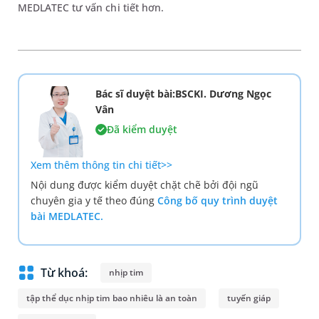
MEDLATEC tư vấn chi tiết hơn.
Bác sĩ duyệt bài:BSCKI. Dương Ngọc
Vân
Đã kiểm duyệt
Xem thêm thông tin chi tiết>>
Nội dung được kiểm duyệt chặt chẽ bởi đội ngũ
chuyên gia y tế theo đúng
Công bố quy trình duyệt
bài MEDLATEC.
Từ khoá:
nhịp tim
tập thể dục nhịp tim bao nhiêu là an toàn
tuyến giáp