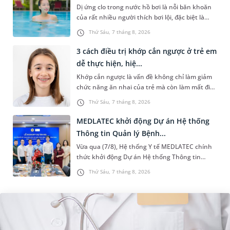
Dị ứng clo trong nước hồ bơi là nỗi băn khoăn
của rất nhiều người thích bơi lội, đặc biệt là
những trường hợp thường xuyên bơi ở những
Thứ Sáu, 7 tháng 8, 2026
hồ bơi nhân tạo. Bài v...
3 cách điều trị khớp cắn ngược ở trẻ em
dễ thực hiện, hiệ...
Khớp cắn ngược là vấn đề không chỉ làm giảm
chức năng ăn nhai của trẻ mà còn làm mất đi
sự cân đối của khuôn mặt. Do đó, cần khắc
Thứ Sáu, 7 tháng 8, 2026
phục sớm tình trạng này để...
MEDLATEC khởi động Dự án Hệ thống
Thông tin Quản lý Bệnh...
Vừa qua (7/8), Hệ thống Y tế MEDLATEC chính
thức khởi động Dự án Hệ thống Thông tin
Quản lý Bệnh viện (HIS - Hospital Information
Thứ Sáu, 7 tháng 8, 2026
System) giai đoạn mới. Dự á...