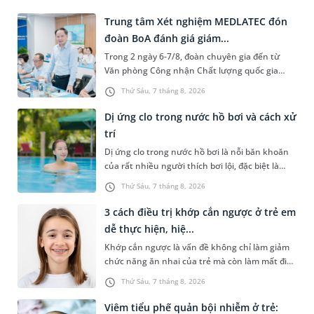
Trung tâm Xét nghiệm MEDLATEC đón
đoàn BoA đánh giá giám...
Trong 2 ngày 6-7/8, đoàn chuyên gia đến từ
Văn phòng Công nhận Chất lượng quốc gia
(BoA) đã ghi nhận và đánh giá cao nỗ lực duy trì
Thứ Sáu, 7 tháng 8, 2026
hệ thống quản lý chất lượ...
Dị ứng clo trong nước hồ bơi và cách xử
trí
Dị ứng clo trong nước hồ bơi là nỗi băn khoăn
của rất nhiều người thích bơi lội, đặc biệt là
những trường hợp thường xuyên bơi ở những
Thứ Sáu, 7 tháng 8, 2026
hồ bơi nhân tạo. Bài v...
3 cách điều trị khớp cắn ngược ở trẻ em
dễ thực hiện, hiệ...
Khớp cắn ngược là vấn đề không chỉ làm giảm
chức năng ăn nhai của trẻ mà còn làm mất đi
sự cân đối của khuôn mặt. Do đó, cần khắc
Thứ Sáu, 7 tháng 8, 2026
phục sớm tình trạng này để...
Viêm tiểu phế quản bội nhiễm ở trẻ: