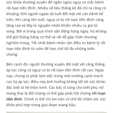
sức khỏe thường xuyên để ngăn ngừa nguy cơ mắc bệnh
rối loạn tiền đình. Nhiều số liệu thống kê đã chỉ ra rằng có
khoảng 35% người ngoài 40 tuổi đối mặt với căn bệnh kể
trên. Khi càng lớn tuổi, nguy cơ bị rối loạn tiền đình càng
tăng cao và đây là nguyên nhân khiến nhiều cụ già tử
vong. Bởi vì trong quá trình vận động hàng ngày, họ không
thể giữ thăng bằng cơ thể và rất dễ gặp chấn thương
nghiêm trọng. Tốt nhất bệnh nhân cần điều trị bệnh lý rối
loạn tiền đình từ sớm để hạn chế tối đa những biến
chứng.
Bên cạnh đó, người thường xuyên đối mặt với căng thẳng,
áp lực cũng có nguy cơ bị rối loạn tiền đình rất cao. Ngày
nay, chúng ta phải làm việc trong môi trường cạnh tranh
cực kỳ áp lực, điều này ảnh hưởng không tốt tới sức khỏe,
đặc biệt là hệ thần kinh. Các bác sĩ cũng cho biết phụ nữ
mang thai là đối tượng có thể gặp phải hội chứng
rối loạn
tiền đình
. Chính vì thế chị em nên có chế độ chăm sóc sức
khỏe phù hợp trong giai đoạn mang bầu.