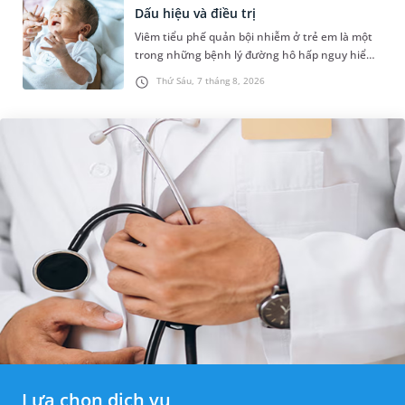
Dấu hiệu và điều trị
Viêm tiểu phế quản bội nhiễm ở trẻ em là một
trong những bệnh lý đường hô hấp nguy hiểm,
thường bùng phát vào thời điểm giao mùa. Khi
Thứ Sáu, 7 tháng 8, 2026
những tổn thương ban đầ...
Lựa chọn dịch vụ