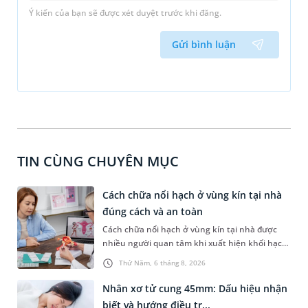
Ý kiến của bạn sẽ được xét duyệt trước khi đăng.
Gửi bình luận
TIN CÙNG CHUYÊN MỤC
Cách chữa nổi hạch ở vùng kín tại nhà
đúng cách và an toàn
Cách chữa nổi hạch ở vùng kín tại nhà được
nhiều người quan tâm khi xuất hiện khối hạch
nhỏ ở vùng bẹn hoặc cơ quan sinh dục. Nếu
Thứ Năm, 6 tháng 8, 2026
hạch mới xuất hiện, kích thước nhỏ và chưa
kèm dấu hiệu bất thường, áp dụng biện pháp
Nhân xơ tử cung 45mm: Dấu hiệu nhận
chăm sóc phù hợp có thể góp phần làm giảm
biết và hướng điều tr...