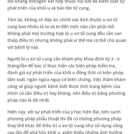
đối kháng estrogen kết hợp thuốc nội tiết để kiểm soát sự
phát triển của khối u và bảo tồn tử cung.
Tóm lại, không có đáp án chính xác kích thước u xơ tử
cung bao nhiêu là to và to đến mức nào cần phải mổ.
Không phải mọi trường hợp bị u xơ tử cung đều cần can
thiệp điều trị nhưng không phải vì thế mà có thể chủ quan
với bệnh lý này.
Người bị u xơ tử cung cần khám phụ khoa định kỳ 3 - 6
tháng/lần để bác sĩ thực hiện các biện pháp kiểm tra,
đánh giá sự phát triển của khối u đồng thời có biện pháp
tầm soát, ngăn ngừa nguy cơ biến chứng. Việc thăm khám
cũng sẽ giúp người bệnh biết được tình trạng bệnh của
mình có cần điều trị hay không, nên điều trị bằng phương
pháp nào là tốt nhất.
Hiện nay, với sự phát triển của y học hiện đại, bên cạnh
phương pháp phẫu thuật thì đã có những phương pháp
thay thế khác để điều trị u xơ tử cung như sử dụng sóng
cao tần để phá hủy khối u, giảm thiểu những ảnh hưởng