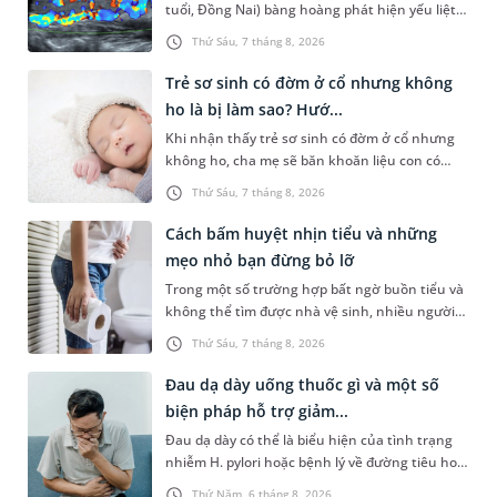
tuổi, Đồng Nai) bàng hoàng phát hiện yếu liệt 2
chân, không thể vận động đi lại được. Kết quả
Thứ Sáu, 7 tháng 8, 2026
thăm khám tại Phòng...
Trẻ sơ sinh có đờm ở cổ nhưng không
ho là bị làm sao? Hướ...
Khi nhận thấy trẻ sơ sinh có đờm ở cổ nhưng
không ho, cha mẹ sẽ băn khoăn liệu con có
đang mắc bệnh đường hô hấp hay không.
Thứ Sáu, 7 tháng 8, 2026
Những chia sẻ dưới đây sẽ giúp ch...
Cách bấm huyệt nhịn tiểu và những
mẹo nhỏ bạn đừng bỏ lỡ
Trong một số trường hợp bất ngờ buồn tiểu và
không thể tìm được nhà vệ sinh, nhiều người
đã áp dụng phương pháp bấm huyệt nhịn tiểu.
Thứ Sáu, 7 tháng 8, 2026
Vậy cách bấm huyệt nhịn...
Đau dạ dày uống thuốc gì và một số
biện pháp hỗ trợ giảm...
Đau dạ dày có thể là biểu hiện của tình trạng
nhiễm H. pylori hoặc bệnh lý về đường tiêu hoá
khác. Dựa theo nguyên nhân cụ thể, bác sĩ sẽ
Thứ Năm, 6 tháng 8, 2026