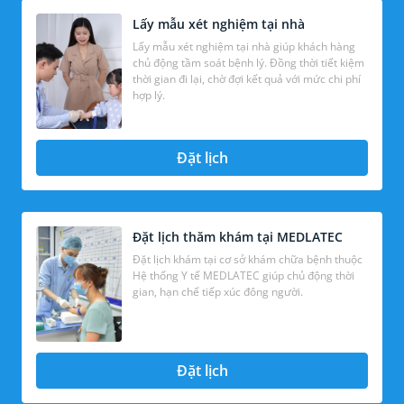
Lấy mẫu xét nghiệm tại nhà
Lấy mẫu xét nghiệm tại nhà giúp khách hàng
chủ động tầm soát bệnh lý. Đồng thời tiết kiệm
thời gian đi lại, chờ đợi kết quả với mức chi phí
hợp lý.
Đặt lịch
Đặt lịch thăm khám tại MEDLATEC
Đặt lịch khám tại cơ sở khám chữa bệnh thuộc
Hệ thống Y tế MEDLATEC giúp chủ động thời
gian, hạn chế tiếp xúc đông người.
Đặt lịch