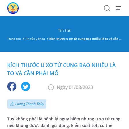
Search
Open
Menu
Tin tức
Trang chủ
Tin tức y khoa
Kích thước u xơ tử cung bao nhiều là to và cần phải mổ
KÍCH THƯỚC U XƠ TỬ CUNG BAO NHIỀU LÀ
TO VÀ CẦN PHẢI MỔ
Ngày 01/08/2023
Lương Thanh Thủy
Tuy không phải là bệnh lý nguy hiểm nhưng u xơ tử cung
nếu không được đánh giá đúng, kiểm soát tốt, có thể