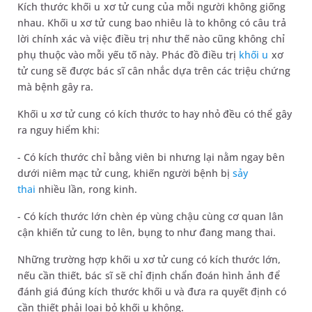
Kích thước khối u xơ tử cung của mỗi người không giống
nhau. Khối u xơ tử cung bao nhiêu là to không có câu trả
lời chính xác và việc điều trị như thế nào cũng không chỉ
phụ thuộc vào mỗi yếu tố này. Phác đồ điều trị
khối u
xơ
tử cung sẽ được bác sĩ cân nhắc dựa trên các triệu chứng
mà bệnh gây ra.
Khối u xơ tử cung có kích thước to hay nhỏ đều có thể gây
ra nguy hiểm khi:
- Có kích thước chỉ bằng viên bi nhưng lại nằm ngay bên
dưới niêm mạc tử cung, khiến người bệnh bị
sảy
thai
nhiều lần, rong kinh.
- Có kích thước lớn chèn ép vùng chậu cùng cơ quan lân
cận khiến tử cung to lên, bụng to như đang mang thai.
Những trường hợp khối u xơ tử cung có kích thước lớn,
nếu cần thiết, bác sĩ sẽ chỉ định chẩn đoán hình ảnh để
đánh giá đúng kích thước khối u và đưa ra quyết định có
cần thiết phải loại bỏ khối u không.