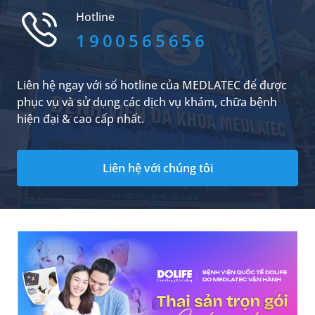
không. Trên thực tế, nếu không được chẩn
Hotline
đoán và điều trị đúng thời điểm, tình trạng rách
đứt gân chi dưới có thể gây hạn chế vận động,
1900565656
teo cơ và ảnh hưởng lâu dài đến khả năng đi lại
của người bệnh.
Liên hệ ngay với số hotline của MEDLATEC để được
phục vụ và sử dụng các dịch vụ khám, chữa bệnh
hiện đại & cao cấp nhất.
Liên hệ với chúng tôi