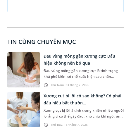
TIN CÙNG CHUYÊN MỤC
Đau vùng mông gần xương cụt: Dấu
hiệu không nên bỏ qua
Đau vùng mông gần xương cụt là tình trạng
khá phổ biến, có thể xuất hiện sau chấn
thương, ngồi lâu hoặc liên quan đến các bệnh
Thứ Năm, 23 tháng 7, 2026
lý cơ xương khớp và thần kinh. Cơn đau không
chỉ gây khó chịu khi vận động khi ngồi hoặc
Xương cụt bị lồi có sao không? Có phải
đứng lên mà còn ảnh hưởng đáng kể đến sinh
dấu hiệu bất thườn...
hoạt hàng ngày. Việc xác định đúng nguyên
Xương cụt bị lồi là tình trạng khiến nhiều người
nhân đóng vai trò quan trọng trong quá trình
lo lắng vì có thể gây đau, khó chịu khi ngồi, ảnh
điều trị, giúp kiểm soát triệu chứng và ngăn
hưởng đến sinh hoạt hàng ngày. Trên thực tế,
ngừa các biến chứng không mong muốn.
Thứ Bảy, 18 tháng 7, 2026
sự thay đổi hình thái này có thể xuất phát từ