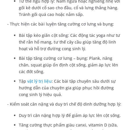
Tư thế ngủ hợp lý: Nằm ngửa hoặc nghiêng nhẹ với
gối kê dưới cổ sao cho đầu, cổ và lưng thẳng hàng.
Tránh gối quá cao hoặc nằm sấp.
- Thực hiện các bài luyện tăng cường cơ lưng và bụng:
Bài tập kéo giãn cột sống: Các động tác yoga như tư
thế rắn hổ mang, tư thế cây cầu giúp tăng độ linh
hoạt và hỗ trợ đường cong sinh lý.
Bài tập tăng cường cơ lưng – bụng: Plank, nâng
chân, squat giúp ổn định cột sống, giảm áp lực lên
các đốt sống.
Tập
vật lý trị liệu
: Các bài tập chuyên sâu dưới sự
hướng dẫn của chuyên gia giúp phục hồi đường
cong sinh lý hiệu quả.
- Kiểm soát cân nặng và duy trì chế độ dinh dưỡng hợp lý:
Duy trì cân nặng hợp lý để giảm áp lực lên cột sống.
Tăng cường thực phẩm giàu canxi, vitamin D (sữa,