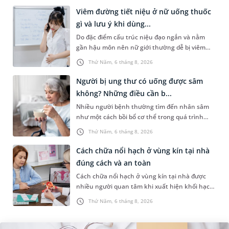
Viêm đường tiết niệu ở nữ uống thuốc
gì và lưu ý khi dùng...
Do đặc điểm cấu trúc niệu đạo ngắn và nằm
gần hậu môn nên nữ giới thường dễ bị viêm
đường tiết niệu hơn nam giới. Tùy theo nguyên
Thứ Năm, 6 tháng 8, 2026
nhân, mức độ nhiễm trùng và...
Người bị ung thư có uống được sâm
không? Những điều cần b...
Nhiều người bệnh thường tìm đến nhân sâm
như một cách bồi bổ cơ thể trong quá trình
điều trị ung thư. Tuy nhiên, câu hỏi người bị
Thứ Năm, 6 tháng 8, 2026
ung thư có uống được sâm kh...
Cách chữa nổi hạch ở vùng kín tại nhà
đúng cách và an toàn
Cách chữa nổi hạch ở vùng kín tại nhà được
nhiều người quan tâm khi xuất hiện khối hạch
nhỏ ở vùng bẹn hoặc cơ quan sinh dục. Nếu
Thứ Năm, 6 tháng 8, 2026
hạch mới xuất hiện, kích th...