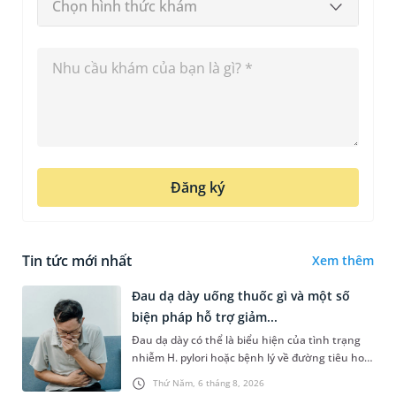
Chọn hình thức khám
Đăng ký
Tin tức mới nhất
Xem thêm
Đau dạ dày uống thuốc gì và một số
biện pháp hỗ trợ giảm...
Đau dạ dày có thể là biểu hiện của tình trạng
nhiễm H. pylori hoặc bệnh lý về đường tiêu hoá
khác. Dựa theo nguyên nhân cụ thể, bác sĩ sẽ
Thứ Năm, 6 tháng 8, 2026
cân nhắc chỉ định p...