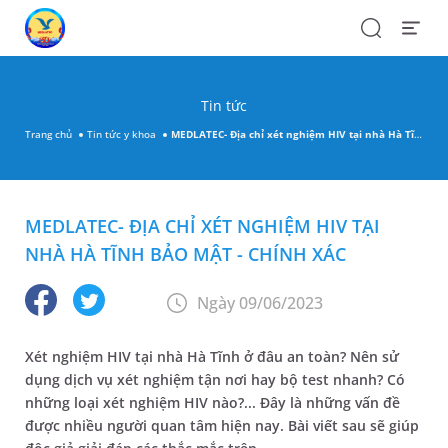
Search
Open
Menu
Tin tức
Trang chủ
Tin tức y khoa
MEDLATEC- Địa chỉ xét nghiệm HIV tại nhà Hà Tĩnh bảo mật - chính xác
MEDLATEC- ĐỊA CHỈ XÉT NGHIỆM HIV TẠI
NHÀ HÀ TĨNH BẢO MẬT - CHÍNH XÁC
Ngày 09/06/2023
Xét nghiệm HIV tại nhà Hà Tĩnh ở đâu an toàn? Nên sử
dụng dịch vụ xét nghiệm tận nơi hay bộ test nhanh? Có
những loại xét nghiệm HIV nào?... Đây là những vấn đề
được nhiều người quan tâm hiện nay. Bài viết sau sẽ giúp