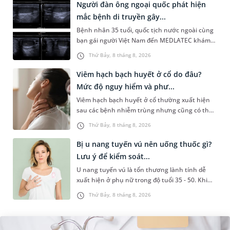
Người đàn ông ngoại quốc phát hiện
mắc bệnh di truyền gây...
Bệnh nhân 35 tuổi, quốc tịch nước ngoài cùng
bạn gái người Việt Nam đến MEDLATEC khám
sức khỏe tiền hôn nhân. Qua thăm khám và
Thứ Bảy, 8 tháng 8, 2026
làm các xét nghiệm chuyên sâu,...
Viêm hạch bạch huyết ở cổ do đâu?
Mức độ nguy hiểm và phư...
Viêm hạch bạch huyết ở cổ thường xuất hiện
sau các bệnh nhiễm trùng nhưng cũng có thể
liên quan đến lao hạch hoặc ung thư. Để tìm
Thứ Bảy, 8 tháng 8, 2026
hiểu nguyên nhân gây viêm,...
Bị u nang tuyến vú nên uống thuốc gì?
Lưu ý để kiểm soát...
U nang tuyến vú là tổn thương lành tính dễ
xuất hiện ở phụ nữ trong độ tuổi 35 - 50. Khi
được chẩn đoán mắc bệnh, nhiều người
Thứ Bảy, 8 tháng 8, 2026
thường băn khoăn u nang tuyến v...