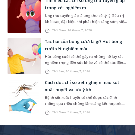
Tìm hiểu các chỉ số ung thư tuyến giáp
nghiệm?
trong xét nghiệm m...
Ung thư tuyến giáp là ung thư có tỷ lệ điều trị
khỏi cao, đặc biệt, khi phát hiện càng sớm, việc
chữa trị sẽ càng hiệu quả. Do đó, việc tầm soát
Thứ Năm, 16 tháng 7, 2026
định kỳ hoặc ngay khi có biểu hiện bất thường
là rất cần thiết. Vậy những chỉ số ung thư
Tác hại của bóng cười là gì? Hút bóng
tuyến giáp trong xét nghiệm máu nào cần được
cười xét nghiệm máu...
quan tâm và người bệnh cần lưu ý điều gì?
Hút bóng cười có thể gây ra những hệ lụy rất
nghiêm trọng đến sức khỏe và có thể tác động
tiêu cực đến đời sống xã hội. Trong đó, một vấn
Thứ Sáu, 10 tháng 7, 2026
đề được nhiều người quan tâm là “hút bóng
cười xét nghiệm máu có ra không”. Dưới đây là
Cách đọc chỉ số xét nghiệm máu sốt
thông tin chi tiết giúp bạn trả lời câu hỏi này.
xuất huyết và lưu ý kh...
Bệnh sốt xuất huyết có thể được xác định
thông qua triệu chứng lâm sàng kết hợp xét
nghiệm máu. Nhưng nắm được cách đọc chỉ số
Thứ Năm, 9 tháng 7, 2026
xét nghiệm máu sốt xuất huyết không hề đơn
giản. Bài viết sau đây sẽ chia sẻ cụ thể hơn về
các chỉ số này để bạn đọc tham khảo.