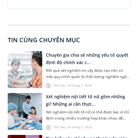
TIN CÙNG CHUYÊN MỤC
Chuyên gia chia sẻ những yếu tố quyết
định độ chính xác c...
Kết quả xét nghiệm tin cậy được tạo nên từ
một quy trình quản lý chất lượng nghiêm ngặt,
xuyên suốt từ trước, trong và sau xét nghiệm.
Thứ Sáu, 24 tháng 7, 2026
Theo PGS.TS Nguyễn Thái Sơn - Giám đốc Hệ
thống Xét nghiệm MEDLATEC, chỉ khi mỗi công
Xét nghiệm nội tiết tố nữ gồm những
đoạn đều được thực hiện đúng quy trình và
gì? Những ai cần thực...
kiểm soát chặt chẽ, kết quả xét nghiệm mới
Xét nghiệm nội tiết tố nữ có thể được bác sĩ chỉ
thực sự có giá trị trong phát hiện bệnh, hỗ trợ
định trong nhiều trường hợp khác nhau để
chẩn đoán và theo dõi hiệu quả điều trị.
đánh giá về tình trạng sức khỏe của chị em, đặc
Thứ Sáu, 24 tháng 7, 2026
biệt là sức khỏe sinh sản. Vậy loại xét nghiệm
này bao gồm những gì? Những ai cần xét