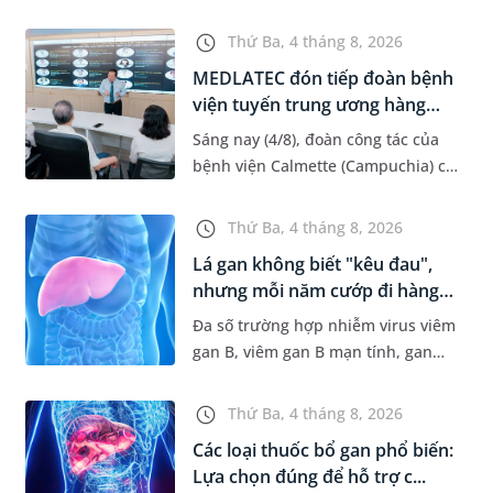
có thể gây ra nhiều vấn đề nghiêm
trọng, đặc biệt gây ảnh hưởng lớn
Thứ Ba, 4 tháng 8, 2026
đến răng số 7. Bài viết...
MEDLATEC đón tiếp đoàn bệnh
viện tuyến trung ương hàng
đầ...
Sáng nay (4/8), đoàn công tác của
bệnh viện Calmette (Campuchia) có
chuyến gặp mặt, tham quan và làm
việc tại Hệ thống Y tế MEDLATEC.
Thứ Ba, 4 tháng 8, 2026
Chuyến thăm quan góp ph...
Lá gan không biết "kêu đau",
nhưng mỗi năm cướp đi hàng
t...
Đa số trường hợp nhiễm virus viêm
gan B, viêm gan B mạn tính, gan
nhiễm mỡ... thường có dấu hiệu
mờ nhạt, hoặc không có dấu hiệu.
Thứ Ba, 4 tháng 8, 2026
Đây có thể là con đường dẫn...
Các loại thuốc bổ gan phổ biến:
Lựa chọn đúng để hỗ trợ c...