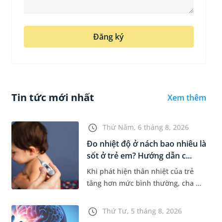
Đăng ký
Tin tức mới nhất
Xem thêm
Thứ Năm, 6 tháng 8, 2026
Đo nhiệt độ ở nách bao nhiêu là
sốt ở trẻ em? Hướng dẫn c...
Khi phát hiện thân nhiệt của trẻ
tăng hơn mức bình thường, cha mẹ
sẽ khó tránh khỏi tâm lý lo lắng.
Tuy nhiên, không phải ai cũng biết
Thứ Tư, 5 tháng 8, 2026
đo nhiệt độ ở nách bao...