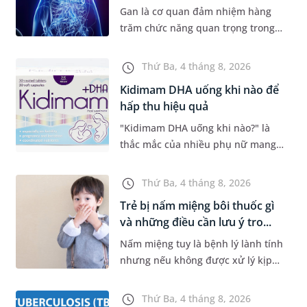
Gan là cơ quan đảm nhiệm hàng
trăm chức năng quan trọng trong
cơ thể, từ chuyển hóa dinh dưỡng,
thải độc đến tổng hợp các chất cần
Thứ Ba, 4 tháng 8, 2026
thiết cho sự sống. Với mon...
Kidimam DHA uống khi nào để
hấp thu hiệu quả
"Kidimam DHA uống khi nào?" là
thắc mắc của nhiều phụ nữ mang
thai và mẹ đang cho con bú khi lựa
chọn sản phẩm bổ sung DHA. Bên
Thứ Ba, 4 tháng 8, 2026
cạnh việc chọn đúng sản phẩm,...
Trẻ bị nấm miệng bôi thuốc gì
và những điều cần lưu ý tro...
Nấm miệng tuy là bệnh lý lành tính
nhưng nếu không được xử lý kịp
thời sẽ gây đau rát, khiến trẻ quấy
khóc và bỏ ăn, bỏ bú. Để giúp con
Thứ Ba, 4 tháng 8, 2026