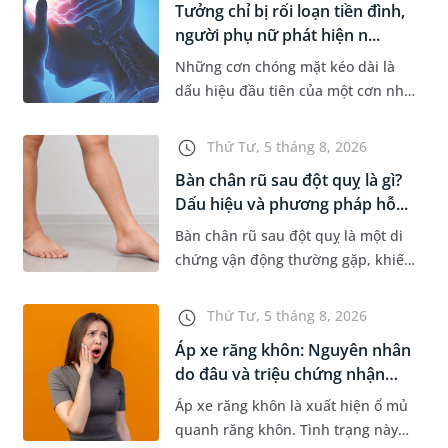
Tưởng chỉ bị rối loạn tiền đình,
người phụ nữ phát hiện n...
Những cơn chóng mặt kéo dài là
dấu hiệu đầu tiên của một cơn nhồi
máu não cấp mà người bệnh không
hề hay biết. Tại BVĐK MEDLATEC,
Thứ Tư, 5 tháng 8, 2026
chiến lược chẩn đoán chính...
Bàn chân rũ sau đột quỵ là gì?
Dấu hiệu và phương pháp hỗ...
Bàn chân rũ sau đột quỵ là một di
chứng vận động thường gặp, khiến
người bệnh khó nâng bàn chân khi
đi lại, làm tăng nguy cơ vấp ngã và
Thứ Tư, 5 tháng 8, 2026
ảnh hưởng đến khả năn...
Áp xe răng khôn: Nguyên nhân
do đâu và triệu chứng nhận
biết
Áp xe răng khôn là xuất hiện ổ mủ
quanh răng khôn. Tình trạng này