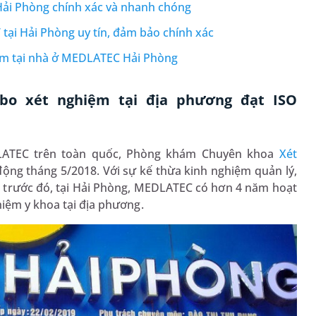
 Hải Phòng chính xác và nhanh chóng
 tại Hải Phòng uy tín, đảm bảo chính xác
iệm tại nhà ở MEDLATEC Hải Phòng
bo xét nghiệm tại địa phương đạt ISO
DLATEC trên toàn quốc, Phòng khám Chuyên khoa
Xét
ộng tháng 5/2018. Với sự kế thừa kinh nghiệm quản lý,
c trước đó, tại Hải Phòng, MEDLATEC có hơn 4 năm hoạt
hiệm y khoa tại địa phương.