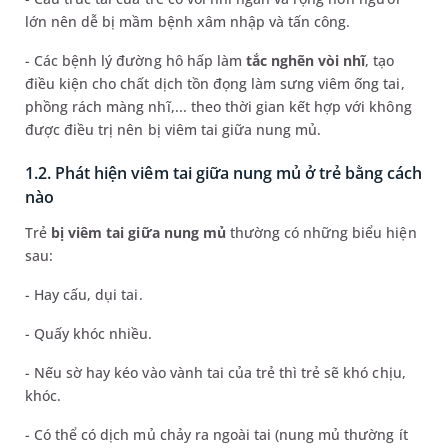
lớn nên dễ bị mầm bệnh xâm nhập và tấn công.
- Các bệnh lý đường hô hấp làm
tắc nghẽn vòi nhĩ
, tạo
điều kiện cho chất dịch tồn đọng làm sưng viêm ống tai,
phồng rách màng nhĩ,... theo thời gian kết hợp với không
được điều trị nên bị viêm tai giữa nung mủ.
1.2. Phát hiện viêm tai giữa nung mủ ở trẻ bằng cách
nào
Trẻ
bị viêm tai giữa nung mủ
thường có những biểu hiện
sau:
- Hay cấu, dụi tai.
- Quấy khóc nhiều.
- Nếu sờ hay kéo vào vành tai của trẻ thì trẻ sẽ khó chịu,
khóc.
- Có thể có dịch mủ chảy ra ngoài tai (nung mủ thường ít