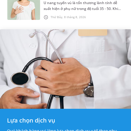
U nang tuyến vú là tổn thương lành tính dễ
xuất hiện ở phụ nữ trong độ tuổi 35 - 50. Khi
được chẩn đoán mắc bệnh, nhiều người
Thứ Bảy, 8 tháng 8, 2026
thường băn khoăn u nang tuyến v...
Lựa chọn dịch vụ
Quý khách hàng vui lòng lựa chọn dịch vụ y tế theo nhu