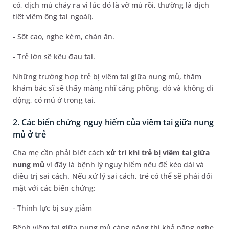
có, dịch mủ chảy ra vì lúc đó là vỡ mủ rồi, thường là dịch
tiết viêm ống tai ngoài).
- Sốt cao, nghe kém, chán ăn.
- Trẻ lớn sẽ kêu đau tai.
Những trường hợp trẻ bị viêm tai giữa nung mủ, thăm
khám bác sĩ sẽ thấy màng nhĩ căng phồng, đỏ và không di
động, có mủ ở trong tai.
2. Các biến chứng nguy hiểm của viêm tai giữa nung
mủ ở trẻ
Cha mẹ cần phải biết cách
xử trí khi trẻ bị viêm tai giữa
nung mủ
vì đây là bệnh lý nguy hiểm nếu để kéo dài và
điều trị sai cách. Nếu xử lý sai cách, trẻ có thể sẽ phải đối
mặt với các biến chứng:
- Thính lực bị suy giảm
Bệnh viêm tai giữa nung mủ càng nặng thì khả năng nghe