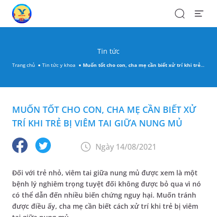
Search
Open
Menu
Tin tức
Trang chủ
Tin tức y khoa
Muốn tốt cho con, cha mẹ cần biết xử trí khi trẻ bị viêm tai giữa nung mủ
MUỐN TỐT CHO CON, CHA MẸ CẦN BIẾT XỬ
TRÍ KHI TRẺ BỊ VIÊM TAI GIỮA NUNG MỦ
Ngày 14/08/2021
Đối với trẻ nhỏ, viêm tai giữa nung mủ được xem là một
bệnh lý nghiêm trọng tuyệt đối không được bỏ qua vì nó
có thể dẫn đến nhiều biến chứng nguy hại. Muốn tránh
được điều ấy, cha mẹ cần biết cách xử trí khi trẻ bị viêm