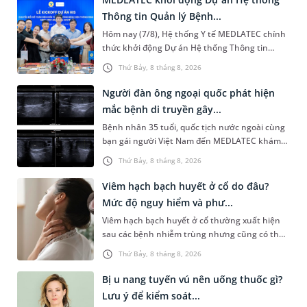
Thông tin Quản lý Bệnh...
Hôm nay (7/8), Hệ thống Y tế MEDLATEC chính
thức khởi động Dự án Hệ thống Thông tin
Quản lý Bệnh viện (HIS - Hospital Information
Thứ Bảy, 8 tháng 8, 2026
System) giai đoạn mới. Dự á...
Người đàn ông ngoại quốc phát hiện
mắc bệnh di truyền gây...
Bệnh nhân 35 tuổi, quốc tịch nước ngoài cùng
bạn gái người Việt Nam đến MEDLATEC khám
sức khỏe tiền hôn nhân. Qua thăm khám và
Thứ Bảy, 8 tháng 8, 2026
làm các xét nghiệm chuyên sâu,...
Viêm hạch bạch huyết ở cổ do đâu?
Mức độ nguy hiểm và phư...
Viêm hạch bạch huyết ở cổ thường xuất hiện
sau các bệnh nhiễm trùng nhưng cũng có thể
liên quan đến lao hạch hoặc ung thư. Để tìm
Thứ Bảy, 8 tháng 8, 2026
hiểu nguyên nhân gây viêm,...
Bị u nang tuyến vú nên uống thuốc gì?
Lưu ý để kiểm soát...