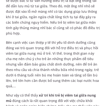
sẽ được bác sĩ tư vấn hướng điều trị là đặt ống thông tai
để dẫn lưu mủ từ tai giữa. Theo đó, một ống nhĩ nhỏ sẽ
được đặt vào lỗ mở màng nhĩ có tác dụng giúp lưu thông
khí ở tai giữa, ngăn ngừa chất lỏng tích tụ tại đây gây ra
các biến chứng nguy hiểm. Nếu trẻ bị viêm tai giữa mãn
tính gây thủng màng nhĩ bác sĩ cũng sẽ có phác đồ điều trị
phù hợp.
Bên cạnh việc can thiệp y tế thì yếu tố dinh dưỡng cũng
đóng vai trò quan trọng đối với hỗ trợ điều trị và phục hồi
viêm tai giữa nung mủ ở trẻ. Vì thế, trong thời gian này
cha mẹ nên chú ý cho trẻ ăn những thực phẩm dễ tiêu
nhưng vẫn đảm bảo giàu chất dinh dưỡng, nên để trẻ ăn
theo nhu cầu và chia thành nhiều bữa nhỏ trong ngày, trẻ
dưới 6 tháng tuổi nên bú mẹ hoàn toàn và tăng số lần bú
lên, trẻ lớn hơn cần được bổ sung thêm các loại nước hoa
quả,...
Như vậy có thể thấy
xử trí khi trẻ bị viêm tai giữa nung
mủ
đúng cách là rất quan trọng đối với việc chữa khỏi