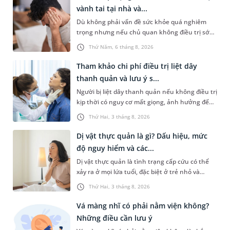
sống chung với chúng. Vậy, viêm mũi vận mạch
vành tai tại nhà và...
để lâu có sao không và việc điều trị có phức tạp
Dù không phải vấn đề sức khỏe quá nghiêm
không?
trọng nhưng nếu chủ quan không điều trị sớm,
người bệnh có thể phải đối mặt với một số biến
Thứ Năm, 6 tháng 8, 2026
chứng. Nếu chưa xuất hiện mủ hoặc tích tụ
dịch, người bệnh thường chỉ cần dùng thuốc.
Tham khảo chi phí điều trị liệt dây
Vậy có nên áp dụng cách chữa viêm sụn vành
thanh quản và lưu ý s...
tai tại nhà không và cần làm gì để phòng ngừa
Người bị liệt dây thanh quản nếu không điều trị
tình trạng này?
kịp thời có nguy cơ mất giọng, ảnh hưởng đến
khả năng giao tiếp, chức năng hô hấp và hoạt
Thứ Hai, 3 tháng 8, 2026
động ăn uống. Tùy mức độ nghiêm trọng, bác sĩ
sẽ cân nhắc chỉ định điều trị nội khoa hoặc
Dị vật thực quản là gì? Dấu hiệu, mức
ngoại khoa. Thực tế, chi phí điều trị liệt dây
độ nguy hiểm và các...
thanh quản thường không quá cao nếu người
Dị vật thực quản là tình trạng cấp cứu có thể
bệnh phát hiện và can thiệp sớm.
xảy ra ở mọi lứa tuổi, đặc biệt ở trẻ nhỏ và
người cao tuổi. Nếu không được phát hiện và
Thứ Hai, 3 tháng 8, 2026
xử trí kịp thời, dị vật có thể gây tổn thương
thực quản, thậm chí dẫn đến nhiều biến chứng
Vá màng nhĩ có phải nằm viện không?
nguy hiểm. Vậy khi bị mắc dị vật ở thực quản,
Những điều cần lưu ý
chúng ta cần xử trí như thế nào?