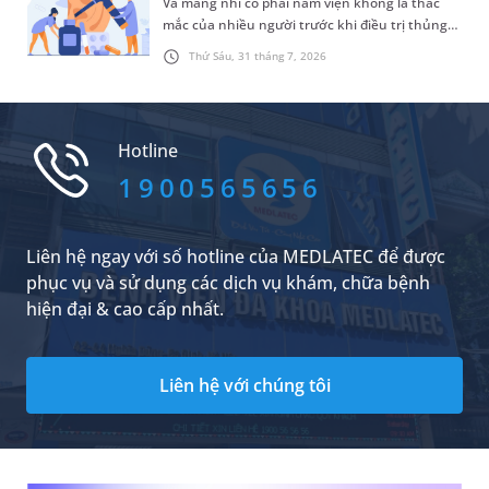
Vá màng nhĩ có phải nằm viện không là thắc
mắc của nhiều người trước khi điều trị thủng
màng nhĩ. Thực tế, thời gian lưu viện sau phẫu
Thứ Sáu, 31 tháng 7, 2026
thuật không giống nhau ở tất cả trường hợp
mà phụ thuộc vào phương pháp phẫu thuật,
tình trạng sức khỏe và tốc độ hồi phục của
từng người bệnh.
Hotline
1900565656
Liên hệ ngay với số hotline của MEDLATEC để được
phục vụ và sử dụng các dịch vụ khám, chữa bệnh
hiện đại & cao cấp nhất.
Liên hệ với chúng tôi