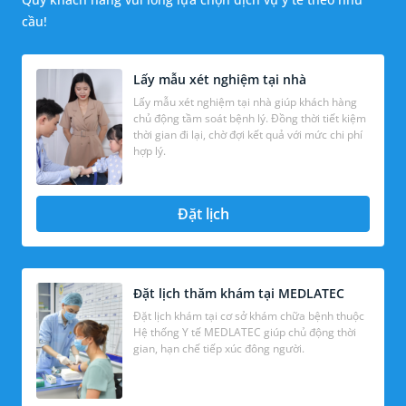
cầu!
Lấy mẫu xét nghiệm tại nhà
Lấy mẫu xét nghiệm tại nhà giúp khách hàng
chủ động tầm soát bệnh lý. Đồng thời tiết kiệm
thời gian đi lại, chờ đợi kết quả với mức chi phí
hợp lý.
Đặt lịch
Đặt lịch thăm khám tại MEDLATEC
Đặt lịch khám tại cơ sở khám chữa bệnh thuộc
Hệ thống Y tế MEDLATEC giúp chủ động thời
gian, hạn chế tiếp xúc đông người.