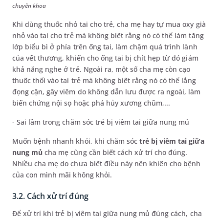
chuyên khoa
Khi dùng thuốc nhỏ tai cho trẻ, cha mẹ hay tự mua oxy già
nhỏ vào tai cho trẻ mà không biết rằng nó có thể làm tăng
lớp biểu bì ở phía trên ống tai, làm chậm quá trình lành
của vết thương, khiến cho ống tai bị chít hẹp từ đó giảm
khả năng nghe ở trẻ. Ngoài ra, một số cha mẹ còn cạo
thuốc thổi vào tai trẻ mà không biết rằng nó có thể lắng
đọng cặn, gây viêm do không dẫn lưu được ra ngoài, làm
biến chứng nội sọ hoặc phá hủy xương chũm,...
- Sai lầm trong chăm sóc trẻ bị viêm tai giữa nung mủ
Muốn bệnh nhanh khỏi, khi chăm sóc
trẻ bị viêm tai giữa
nung mủ
cha mẹ cũng cần biết cách xử trí cho đúng.
Nhiều cha mẹ do chưa biết điều này nên khiến cho bệnh
của con mình mãi không khỏi.
3.2. Cách xử trí đúng
Để xử trí khi trẻ bị viêm tai giữa nung mủ đúng cách, cha