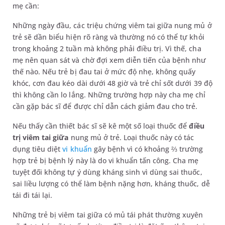
mẹ cần:
Những ngày đầu, các triệu chứng viêm tai giữa nung mủ ở
trẻ sẽ dần biểu hiện rõ ràng và thường nó có thể tự khỏi
trong khoảng 2 tuần mà không phải điều trị. Vì thế, cha
mẹ nên quan sát và chờ đợi xem diễn tiến của bệnh như
thế nào. Nếu trẻ bị đau tai ở mức độ nhẹ, không quấy
khóc, cơn đau kéo dài dưới 48 giờ và trẻ chỉ sốt dưới 39 độ
thì không cần lo lắng. Những trường hợp này cha mẹ chỉ
cần gặp bác sĩ để được chỉ dẫn cách giảm đau cho trẻ.
Nếu thấy cần thiết bác sĩ sẽ kê một số loại thuốc để
điều
trị viêm tai giữa
nung mủ ở trẻ. Loại thuốc này có tác
dụng tiêu diệt
vi khuẩn
gây bệnh vì có khoảng ⅔ trường
hợp trẻ bị bệnh lý này là do vi khuẩn tấn công. Cha mẹ
tuyệt đối không tự ý dùng kháng sinh vì dùng sai thuốc,
sai liều lượng có thể làm bệnh nặng hơn, kháng thuốc, dễ
tái đi tái lại.
Những trẻ bị viêm tai giữa có mủ tái phát thường xuyên