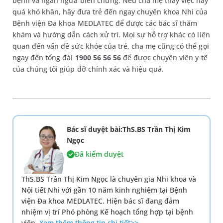
bệnh và ngăn ngừa biến chứng. Nếu cha mẹ thấy việc này
quá khó khăn, hãy đưa trẻ đến ngay chuyên khoa Nhi của
Bệnh viện Đa khoa MEDLATEC để được các bác sĩ thăm
khám và hướng dẫn cách xử trí. Mọi sự hỗ trợ khác có liên
quan đến vấn đề sức khỏe của trẻ, cha mẹ cũng có thể gọi
ngay đến tổng đài
1900 56 56 56
để được chuyên viên y tế
của chúng tôi giúp đỡ chính xác và hiệu quả.
Bác sĩ duyệt bài:ThS.BS Trần Thị Kim
Ngọc
Đã kiểm duyệt
ThS.BS Trần Thị Kim Ngọc là chuyên gia Nhi khoa và
Nội tiết Nhi với gần 10 năm kinh nghiệm tại Bệnh
viện Đa khoa MEDLATEC. Hiện bác sĩ đang đảm
nhiệm vị trí Phó phòng Kế hoạch tổng hợp tại bệnh
viện.
Xem thêm thông tin chi tiết>>