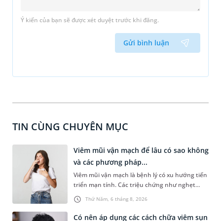
Ý kiến của bạn sẽ được xét duyệt trước khi đăng.
Gửi bình luận
TIN CÙNG CHUYÊN MỤC
Viêm mũi vận mạch để lâu có sao không
và các phương pháp...
Viêm mũi vận mạch là bệnh lý có xu hướng tiến
triển mạn tính. Các triệu chứng như nghẹt
mũi, chảy nước mũi thường xuyên khiến người
Thứ Năm, 6 tháng 8, 2026
bệnh khó chịu. Tuy nhiên, nhiều người vẫn chủ
quan trước những triệu chứng này, chấp nhận
Có nên áp dụng các cách chữa viêm sụn