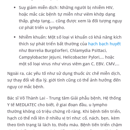
Suy giảm miễn dịch: Những người bị nhiễm HIV,
hoặc mắc các bệnh tự miễn như viêm khớp dạng
thấp, ghép tạng,… cũng được xem là đối tượng nguy
cơ phát triển u lympho.
Nhiễm khuẩn: Một số loại vi khuẩn có khả năng kích
thích sự phát triển bất thường của
hạch bạch huyết
như Borrelia Burgdorferi, Chlamydia Psittaci,
Campylobacter Jejuni, Helicobacter Pylori,… hoặc
một số loại virus như virus viêm gan C, EBV, CMV,…
Ngoài ra, các yếu tố như sử dụng thuốc ức chế miễn dịch,
sự thay đổi về địa lý, giới tính cũng có thể ảnh hưởng đến
nguy cơ mắc bệnh.
Bác sĩ Võ Thành Lai - Trung tâm Giải phẫu bệnh, Hệ thống
Y tế MEDLATEC cho biết, ở giai đoạn đầu, u lympho
thường không có triệu chứng rõ ràng. Khi bệnh tiến triển,
hạch có thể nổi lên ở nhiều vị trí như: cổ, nách, bẹn, kèm
theo tình trạng lá lách to, thiếu máu. Bệnh tiến triển chậm