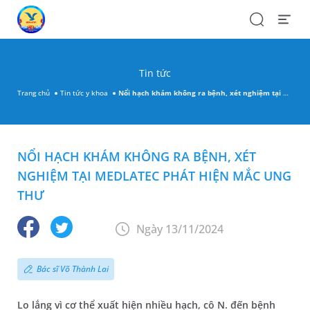
Search
Open
Menu
Tin tức
Trang chủ
Tin tức y khoa
Nổi hạch khám không ra bệnh, xét nghiệm tại MEDLATEC phát hiện mắc ung thư
NỔI HẠCH KHÁM KHÔNG RA BỆNH, XÉT
NGHIỆM TẠI MEDLATEC PHÁT HIỆN MẮC UNG
THƯ
Ngày 13/11/2024
Bác sĩ Võ Thành Lai
Lo lắng vì cơ thể xuất hiện nhiều hạch, cô N. đến bệnh