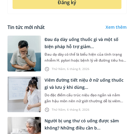
Đăng ký
Tin tức mới nhất
Xem thêm
Đau dạ dày uống thuốc gì và một số
biện pháp hỗ trợ giảm...
Đau dạ dày có thể là biểu hiện của tình trạng
nhiễm H. pylori hoặc bệnh lý về đường tiêu hoá
khác. Dựa theo nguyên nhân cụ thể, bác sĩ sẽ
Thứ Năm, 6 tháng 8, 2026
cân nhắc chỉ định p...
Viêm đường tiết niệu ở nữ uống thuốc
gì và lưu ý khi dùng...
Do đặc điểm cấu trúc niệu đạo ngắn và nằm
gần hậu môn nên nữ giới thường dễ bị viêm
đường tiết niệu hơn nam giới. Tùy theo nguyên
Thứ Năm, 6 tháng 8, 2026
nhân, mức độ nhiễm trùng và...
Người bị ung thư có uống được sâm
không? Những điều cần b...