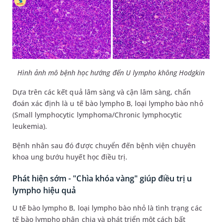
Hình ảnh mô bệnh học hướng đến U lympho không Hodgkin
Dựa trên các kết quả lâm sàng và cận lâm sàng, chẩn
đoán xác định là u tế bào lympho B, loại lympho bào nhỏ
(Small lymphocytic lymphoma/Chronic lymphocytic
leukemia).
Bệnh nhân sau đó được chuyển đến bệnh viện chuyên
khoa ung bướu huyết học điều trị.
Phát hiện sớm - "Chìa khóa vàng" giúp điều trị u
lympho hiệu quả
U tế bào lympho B, loại lympho bào nhỏ là tình trạng các
tế bào lympho phân chia và phát triển một cách bất