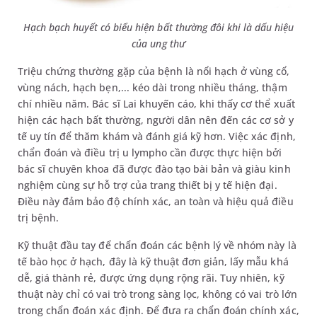
Hạch bạch huyết có biểu hiện bất thường đôi khi là dấu hiệu
của ung thư
Triệu chứng thường gặp của bệnh là nổi hạch ở vùng cổ,
vùng nách, hạch bẹn,... kéo dài trong nhiều tháng, thậm
chí nhiều năm. Bác sĩ Lai khuyến cáo, khi thấy cơ thể xuất
hiện các hạch bất thường, người dân nên đến các cơ sở y
tế uy tín để thăm khám và đánh giá kỹ hơn. Việc xác định,
chẩn đoán và điều trị u lympho cần được thực hiện bởi
bác sĩ chuyên khoa đã được đào tạo bài bản và giàu kinh
nghiệm cùng sự hỗ trợ của trang thiết bị y tế hiện đại.
Điều này đảm bảo độ chính xác, an toàn và hiệu quả điều
trị bệnh.
Kỹ thuật đầu tay để chẩn đoán các bệnh lý về nhóm này là
tế bào học ở hạch, đây là kỹ thuật đơn giản, lấy mẫu khá
dễ, giá thành rẻ, được ứng dụng rộng rãi. Tuy nhiên, kỹ
thuật này chỉ có vai trò trong sàng lọc, không có vai trò lớn
trong chẩn đoán xác định. Để đưa ra chẩn đoán chính xác,