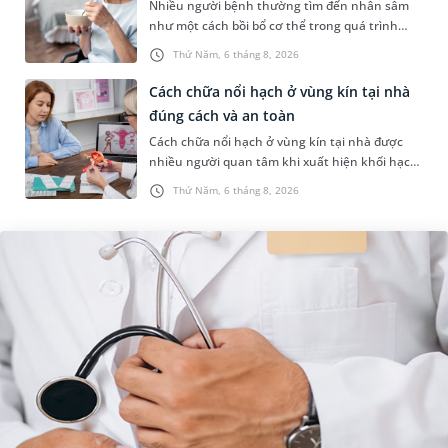
Nhiều người bệnh thường tìm đến nhân sâm
như một cách bồi bổ cơ thể trong quá trình
điều trị ung thư. Tuy nhiên, câu hỏi người bị
Thứ Năm, 6 tháng 8, 2026
ung thư có uống được sâm kh...
Cách chữa nổi hạch ở vùng kín tại nhà
đúng cách và an toàn
Cách chữa nổi hạch ở vùng kín tại nhà được
nhiều người quan tâm khi xuất hiện khối hạch
nhỏ ở vùng bẹn hoặc cơ quan sinh dục. Nếu
Thứ Năm, 6 tháng 8, 2026
hạch mới xuất hiện, kích th...