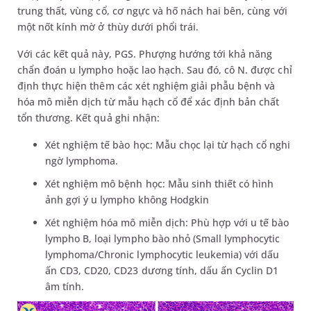
trung thất, vùng cổ, cơ ngực và hố nách hai bên, cùng với
một nốt kính mờ ở thùy dưới phổi trái.
Với các kết quả này, PGS. Phượng hướng tới khả năng
chẩn đoán u lympho hoặc lao hạch. Sau đó, cô N. được chỉ
định thực hiện thêm các xét nghiệm giải phẫu bệnh và
hóa mô miễn dịch từ mẫu hạch cổ để xác định bản chất
tổn thương. Kết quả ghi nhận:
Xét nghiệm tế bào học: Mẫu chọc lại từ hạch cổ nghi
ngờ lymphoma.
Xét nghiệm mô bệnh học: Mẫu sinh thiết có hình
ảnh gợi ý u lympho không Hodgkin
Xét nghiệm hóa mô miễn dịch: Phù hợp với u tế bào
lympho B, loại lympho bào nhỏ (Small lymphocytic
lymphoma/Chronic lymphocytic leukemia) với dấu
ấn CD3, CD20, CD23 dương tính, dấu ấn Cyclin D1
âm tính.