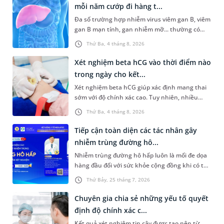
mỗi năm cướp đi hàng t...
Đa số trường hợp nhiễm virus viêm gan B, viêm
gan B mạn tính, gan nhiễm mỡ... thường có
dấu hiệu mờ nhạt, hoặc không có dấu hiệu.
Thứ Ba, 4 tháng 8, 2026
Đây có thể là con đường dẫn đến xơ gan, ung
thư gan nếu không được phát hiện và điều trị
Xét nghiệm beta hCG vào thời điểm nào
kịp thời. Hưởng ứng Ngày Viêm gan Thế giới
trong ngày cho kết...
(28/7) với thông điệp "Bảo vệ lá gan khỏe
Xét nghiệm beta hCG giúp xác định mang thai
mạnh", Hệ thống Y tế MEDLATEC triển khai
sớm với độ chính xác cao. Tuy nhiên, nhiều
chương trình ưu đãi đặc biệt, diễn ra từ nay
người vẫn băn khoăn xét nghiệm beta hCG vào
đến ngày 15/8/2026 tại hệ thống khám chữa
Thứ Ba, 4 tháng 8, 2026
thời điểm nào trong ngày để yên tâm về độ
bệnh của MEDLATEC ở Hà Nội.
chính xác của kết quả nhận được. Bài viết dưới
Tiếp cận toàn diện các tác nhân gây
đây sẽ cùng bạn tìm hiểu về thời điểm xét
nhiễm trùng đường hô...
nghiệm và những điều nên lưu ý để đảm bảo độ
Nhiễm trùng đường hô hấp luôn là mối đe dọa
kết quả có tính chính xác cao.
hàng đầu đối với sức khỏe cộng đồng khi có thể
bùng phát bất kỳ lúc nào với vô số căn nguyên
Thứ Bảy, 25 tháng 7, 2026
phức tạp từ virus, vi khuẩn đến nấm và ký sinh
trùng. Việc chẩn đoán chậm trễ hoặc nhầm lẫn
Chuyên gia chia sẻ những yếu tố quyết
tác nhân không chỉ khiến việc điều trị kéo dài,
định độ chính xác c...
tốn kém mà còn làm gia tăng nguy cơ kháng
Kết quả xét nghiệm tin cậy được tạo nên từ