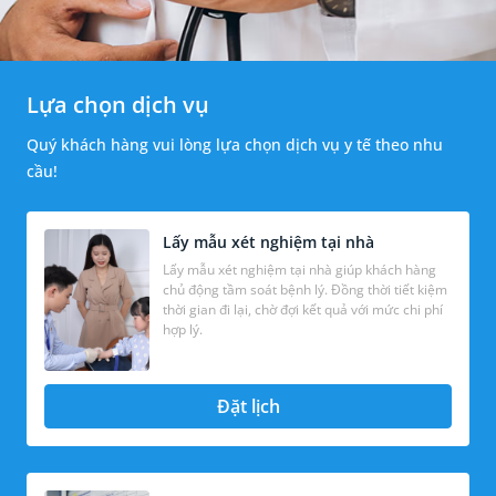
Lựa chọn dịch vụ
Quý khách hàng vui lòng lựa chọn dịch vụ y tế theo nhu
cầu!
Lấy mẫu xét nghiệm tại nhà
Lấy mẫu xét nghiệm tại nhà giúp khách hàng
chủ động tầm soát bệnh lý. Đồng thời tiết kiệm
thời gian đi lại, chờ đợi kết quả với mức chi phí
hợp lý.
Đặt lịch