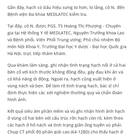
Gần đây, hạch có dấu hiệu sưng to hơn, lo lắng, cô N. đến
Bệnh viện Đa khoa MEDLATEC kiểm tra.
Tại đây, cô N. được PGS. TS Hoàng Thị Phượng - Chuyên
gia tại Hệ thống Y tế MEDLATEC, Nguyên Trưởng khoa Lao
và Bệnh phổi, Viện Phổi Trung ương; Phó chủ nhiệm Bộ
môn Nội Khoa Y, Trường Đại học Y dược - Đại học Quốc gia
Hà Nội, trực tiếp thăm khám.
Qua khám lâm sàng, ghi nhận tình trạng hạch nổi ở cả hai
bên cổ với kích thước không đồng đều, gây đau khi ấn và
có khả năng di động. Ngoài ra, hạch cũng xuất hiện ở
vùng nách và bẹn. Để làm rõ tình trạng hạch, bác sĩ chỉ
định thực hiện các xét nghiệm thường quy và chẩn đoán
hình ảnh.
Kết quả siêu âm phần mềm và vú ghi nhận hình ảnh hạch
ở vùng cổ hai bên với cấu trúc rốn hạch còn rõ, kèm theo
các hạch ở hố nách và tình trạng giãn ống tuyến vú phải.
Chụp CT phổi độ phân giải cao (64-128D) cho thấy hạch ở