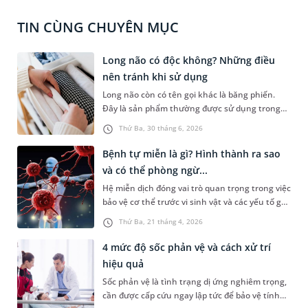
TIN CÙNG CHUYÊN MỤC
Long não có độc không? Những điều
nên tránh khi sử dụng
Long não còn có tên gọi khác là băng phiến.
Đây là sản phẩm thường được sử dụng trong
đời sống hàng ngày với nhiều mục đích khác
Thứ Ba, 30 tháng 6, 2026
nhau như chống mối mọt, chống ẩm mốc hay
khử mùi. Một trong những vấn đề mà nhiều
Bệnh tự miễn là gì? Hình thành ra sao
người dùng băn khoăn khi sử dụng long não là
và có thể phòng ngừ...
“long não có độc không”. Dưới đây là câu trả lời
Hệ miễn dịch đóng vai trò quan trọng trong việc
và lưu ý về những điều cần tránh trong quá
bảo vệ cơ thể trước vi sinh vật và các yếu tố gây
trình sử dụng sản phẩm này.
bệnh. Trong một số tình huống, cơ chế miễn
Thứ Ba, 21 tháng 4, 2026
dịch bị rối loạn, khiến cơ thể tự tấn công chính
các mô của mình và gây ra các bệnh lý tự miễn.
4 mức độ sốc phản vệ và cách xử trí
Vậy bệnh tự miễn là gì, nguyên nhân nào dẫn
hiệu quả
đến tình trạng này và có cách nào để phòng
Sốc phản vệ là tình trạng dị ứng nghiêm trọng,
ngừa hay không? Dưới đây là những thông tin
cần được cấp cứu ngay lập tức để bảo vệ tính
giúp bạn hiểu sâu hơn về nội dung này.