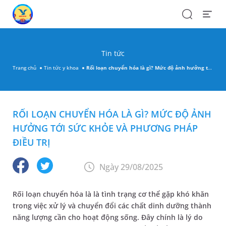
Search
Open
Menu
Tin tức
Trang chủ
Tin tức y khoa
Rối loạn chuyển hóa là gì? Mức độ ảnh hưởng tới sức khỏe và phương pháp điều trị
RỐI LOẠN CHUYỂN HÓA LÀ GÌ? MỨC ĐỘ ẢNH
HƯỞNG TỚI SỨC KHỎE VÀ PHƯƠNG PHÁP
ĐIỀU TRỊ
Ngày 29/08/2025
Rối loạn chuyển hóa là là tình trạng cơ thể gặp khó khăn
trong việc xử lý và chuyển đổi các chất dinh dưỡng thành
năng lượng cần cho hoạt động sống. Đây chính là lý do