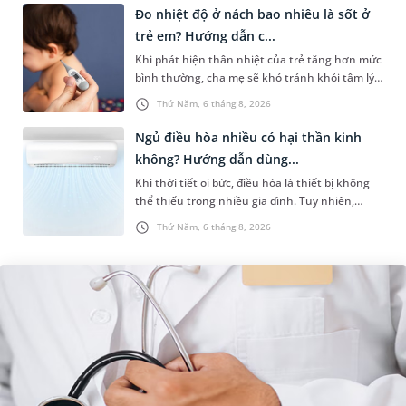
Đo nhiệt độ ở nách bao nhiêu là sốt ở
trẻ em? Hướng dẫn c...
Khi phát hiện thân nhiệt của trẻ tăng hơn mức
bình thường, cha mẹ sẽ khó tránh khỏi tâm lý
lo lắng. Tuy nhiên, không phải ai cũng biết đo
Thứ Năm, 6 tháng 8, 2026
nhiệt độ ở nách bao...
Ngủ điều hòa nhiều có hại thần kinh
không? Hướng dẫn dùng...
Khi thời tiết oi bức, điều hòa là thiết bị không
thể thiếu trong nhiều gia đình. Tuy nhiên,
nhiều người lo ngại rằng việc ngủ trong phòng
Thứ Năm, 6 tháng 8, 2026
điều hòa mỗi đêm có...