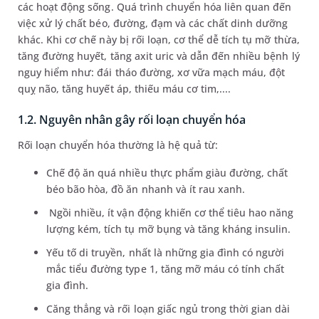
các hoạt động sống. Quá trình chuyển hóa liên quan đến
việc xử lý chất béo, đường, đạm và các chất dinh dưỡng
khác. Khi cơ chế này bị rối loạn, cơ thể dễ tích tụ mỡ thừa,
tăng đường huyết, tăng axit uric và dẫn đến nhiều bệnh lý
nguy hiểm như: đái tháo đường, xơ vữa mạch máu, đột
quỵ não, tăng huyết áp, thiếu máu cơ tim,....
1.2. Nguyên nhân gây rối loạn chuyển hóa
Rối loạn chuyển hóa thường là hệ quả từ:
Chế độ ăn quá nhiều thực phẩm giàu đường, chất
béo bão hòa, đồ ăn nhanh và ít rau xanh.
Ngồi nhiều, ít vận động khiến cơ thể tiêu hao năng
lượng kém, tích tụ mỡ bụng và tăng kháng insulin.
Yếu tố di truyền, nhất là những gia đình có người
mắc tiểu đường type 1, tăng mỡ máu có tính chất
gia đình.
Căng thẳng và rối loạn giấc ngủ trong thời gian dài