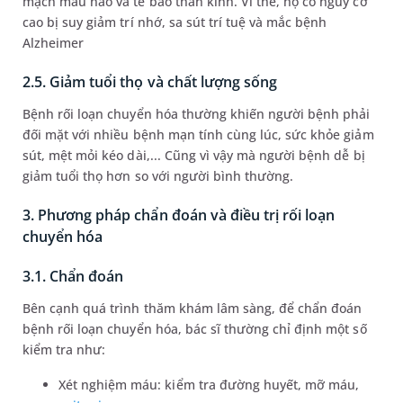
mạch máu não và tế bào thần kinh. Vì thế, họ có nguy cơ
cao bị suy giảm trí nhớ, sa sút trí tuệ và mắc bệnh
Alzheimer
2.5. Giảm tuổi thọ và chất lượng sống
Bệnh rối loạn chuyển hóa thường khiến người bệnh phải
đối mặt với nhiều bệnh mạn tính cùng lúc, sức khỏe giảm
sút, mệt mỏi kéo dài,... Cũng vì vậy mà người bệnh dễ bị
giảm tuổi thọ hơn so với người bình thường.
3. Phương pháp chẩn đoán và điều trị rối loạn
chuyển hóa
3.1. Chẩn đoán
Bên cạnh quá trình thăm khám lâm sàng, để chẩn đoán
bệnh rối loạn chuyển hóa, bác sĩ thường chỉ định một số
kiểm tra như:
Xét nghiệm máu: kiểm tra đường huyết, mỡ máu,