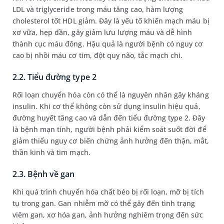
LDL và triglyceride trong máu tăng cao, hàm lượng
cholesterol tốt HDL giảm. Đây là yếu tố khiến mạch máu bị
xơ vữa, hẹp dần, gây giảm lưu lượng máu và dễ hình
thành cục máu đông. Hậu quả là người bệnh có nguy cơ
cao bị nhồi máu cơ tim, đột quỵ não, tắc mạch chi.
2.2. Tiểu đường type 2
Rối loạn chuyển hóa còn có thể là nguyên nhân gây kháng
insulin. Khi cơ thể không còn sử dụng insulin hiệu quả,
đường huyết tăng cao và dẫn đến tiểu đường type 2. Đây
là bệnh mạn tính, người bệnh phải kiểm soát suốt đời để
giảm thiểu nguy cơ biến chứng ảnh hưởng đến thận, mắt,
thần kinh và tim mạch.
2.3. Bệnh về gan
Khi quá trình chuyển hóa chất béo bị rối loạn, mỡ bị tích
tụ trong gan. Gan nhiễm mỡ có thể gây đến tình trạng
viêm gan, xơ hóa gan, ảnh hưởng nghiêm trọng đến sức