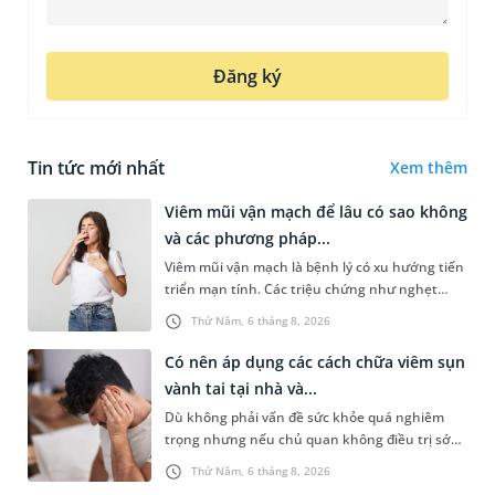
Đăng ký
Tin tức mới nhất
Xem thêm
Viêm mũi vận mạch để lâu có sao không
và các phương pháp...
Viêm mũi vận mạch là bệnh lý có xu hướng tiến
triển mạn tính. Các triệu chứng như nghẹt
mũi, chảy nước mũi thường xuyên khiến người
Thứ Năm, 6 tháng 8, 2026
bệnh khó chịu. Tuy nhiên,...
Có nên áp dụng các cách chữa viêm sụn
vành tai tại nhà và...
Dù không phải vấn đề sức khỏe quá nghiêm
trọng nhưng nếu chủ quan không điều trị sớm,
người bệnh có thể phải đối mặt với một số biến
Thứ Năm, 6 tháng 8, 2026
chứng. Nếu chưa xuất hiệ...