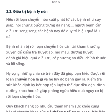
bác sĩ
3.3. Điều trị bệnh lý nền
Nếu rối loạn chuyển hóa xuất phát từ các bệnh như suy
giáp, hội chứng buồng trứng đa nang,... người bệnh cần
điều trị song song các bệnh này để duy trì hiệu quả lâu
dài.
Bệnh nhân bị rối loạn chuyển hóa cần tái khám thường
xuyên để kiểm tra huyết áp, mỡ máu, đường huyết,...
đánh giá hiệu quả điều trị, có phương án điều chỉnh thuốc
và lối sống.
Hy vọng những chia sẻ trên đây đã giúp bạn hiểu được
rối
loạn chuyển hóa là gì
và hệ lụy do bệnh gây ra. Kiểm tra
sức khỏe định kỳ kết hợp tập luyện thể dục đều đặn, dinh
dưỡng khoa học sẽ giúp phòng ngừa hiệu quả nguy cơ bị
rối loạn chuyển hóa.
Quý khách hàng có nhu cầu thăm khám sức khỏe cùng
bác sĩ chuyên khoa của
Hệ thống Y tế MEDLATEC
, hãy liên