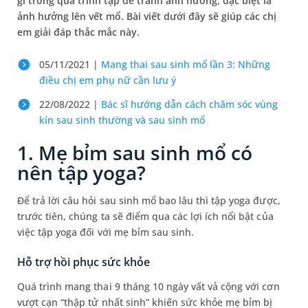
gì trong quá trình tập để tránh ảnh hưởng, đặc biệt là
ảnh hưởng lên vết mổ. Bài viết dưới đây sẽ giúp các chị
em giải đáp thắc mắc này.
05/11/2021 |
Mang thai sau sinh mổ lần 3: Những
điều chị em phụ nữ cần lưu ý
22/08/2022 |
Bác sĩ hướng dẫn cách chăm sóc vùng
kín sau sinh thường và sau sinh mổ
1. Mẹ bỉm sau sinh mổ có
nên tập yoga?
Để trả lời câu hỏi sau sinh mổ bao lâu thì tập yoga được,
trước tiên, chúng ta sẽ điểm qua các lợi ích nổi bật của
việc tập yoga đối với mẹ bỉm sau sinh.
Hỗ trợ hồi phục sức khỏe
Quá trình mang thai 9 tháng 10 ngày vất vả cộng với cơn
vượt cạn “thập tử nhất sinh” khiến sức khỏe mẹ bỉm bị