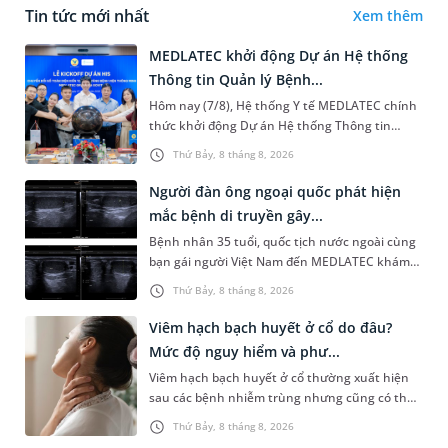
Tin tức mới nhất
Xem thêm
MEDLATEC khởi động Dự án Hệ thống
Thông tin Quản lý Bệnh...
Hôm nay (7/8), Hệ thống Y tế MEDLATEC chính
thức khởi động Dự án Hệ thống Thông tin
Quản lý Bệnh viện (HIS - Hospital Information
Thứ Bảy, 8 tháng 8, 2026
System) giai đoạn mới. Dự á...
Người đàn ông ngoại quốc phát hiện
mắc bệnh di truyền gây...
Bệnh nhân 35 tuổi, quốc tịch nước ngoài cùng
bạn gái người Việt Nam đến MEDLATEC khám
sức khỏe tiền hôn nhân. Qua thăm khám và
Thứ Bảy, 8 tháng 8, 2026
làm các xét nghiệm chuyên sâu,...
Viêm hạch bạch huyết ở cổ do đâu?
Mức độ nguy hiểm và phư...
Viêm hạch bạch huyết ở cổ thường xuất hiện
sau các bệnh nhiễm trùng nhưng cũng có thể
liên quan đến lao hạch hoặc ung thư. Để tìm
Thứ Bảy, 8 tháng 8, 2026
hiểu nguyên nhân gây viêm,...