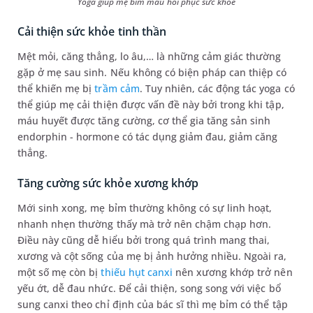
Yoga giúp mẹ bỉm mau hồi phục sức khỏe
Cải thiện sức khỏe tinh thần
Mệt mỏi, căng thẳng, lo âu,… là những cảm giác thường
gặp ở mẹ sau sinh. Nếu không có biện pháp can thiệp có
thể khiến mẹ bị
trầm cảm
. Tuy nhiên, các động tác yoga có
thể giúp mẹ cải thiện được vấn đề này bởi trong khi tập,
máu huyết được tăng cường, cơ thể gia tăng sản sinh
endorphin - hormone có tác dụng giảm đau, giảm căng
thẳng.
Tăng cường sức khỏe xương khớp
Mới sinh xong, mẹ bỉm thường không có sự linh hoạt,
nhanh nhẹn thường thấy mà trở nên chậm chạp hơn.
Điều này cũng dễ hiểu bởi trong quá trình mang thai,
xương và cột sống của mẹ bị ảnh hưởng nhiều. Ngoài ra,
một số mẹ còn bị
thiếu hụt canxi
nên xương khớp trở nên
yếu ớt, dễ đau nhức. Để cải thiện, song song với việc bổ
sung canxi theo chỉ định của bác sĩ thì mẹ bỉm có thể tập