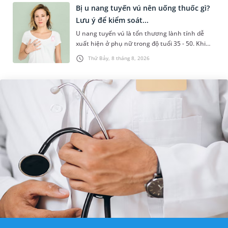
Bị u nang tuyến vú nên uống thuốc gì?
Lưu ý để kiểm soát...
U nang tuyến vú là tổn thương lành tính dễ
xuất hiện ở phụ nữ trong độ tuổi 35 - 50. Khi
được chẩn đoán mắc bệnh, nhiều người
Thứ Bảy, 8 tháng 8, 2026
thường băn khoăn u nang tuyến v...