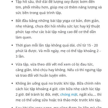
Tập hít sâu, thở dài để lượng oxy được bơm đến
tim, phổi nhiều hơn, giúp mẹ có thêm năng lượng và
sức bền trong quá trình tập.
Bắt đầu bằng những bài tập yoga cơ bản, đơn giản,
nhẹ nhàng, chưa đòi hỏi nhiều sức lực hay kỹ thuật
phức tạp như các bài tập nâng cao để cơ thể dần
làm quen.
Thời gian mỗi lần tập không quá dài, chỉ từ 15 - 20
phút là được. Và mỗi ngày, mẹ có thể tập khoảng 2 -
3 lần.
Vừa tập, vừa theo dõi vết mổ xem có bị đau tức,
căng giãn, khó chịu hay không. Nếu có thì ngưng tập
và trao đổi với huấn luyện viên.
Không ăn uống quá no trước khi tập. Bữa chính nên
cách lúc tập khoảng 4 giờ, còn bữa nhẹ cách lúc tập
2 giờ. Để tránh bị đói, mệt,
chóng mặt
, ngất xỉu,… thì
mẹ có thể uống sữa hoặc trà thảo mộc trước khi tập.
Sau khi tập yoga xong, mẹ cũng được ăn liền mà cần