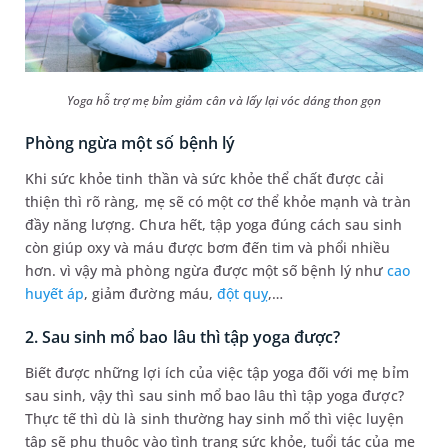
Yoga hỗ trợ mẹ bỉm giảm cân và lấy lại vóc dáng thon gọn
Phòng ngừa một số bệnh lý
Khi sức khỏe tinh thần và sức khỏe thể chất được cải
thiện thì rõ ràng, mẹ sẽ có một cơ thể khỏe mạnh và tràn
đầy năng lượng. Chưa hết, tập yoga đúng cách sau sinh
còn giúp oxy và máu được bơm đến tim và phổi nhiều
hơn. vì vậy mà phòng ngừa được một số bệnh lý như
cao
huyết áp
, giảm đường máu,
đột quỵ
,…
2. Sau sinh mổ bao lâu thì tập yoga được?
Biết được những lợi ích của việc tập yoga đối với mẹ bỉm
sau sinh, vậy thì sau sinh mổ bao lâu thì tập yoga được?
Thực tế thì dù là sinh thường hay sinh mổ thì việc luyện
tập sẽ phụ thuộc vào tình trạng sức khỏe, tuổi tác của mẹ