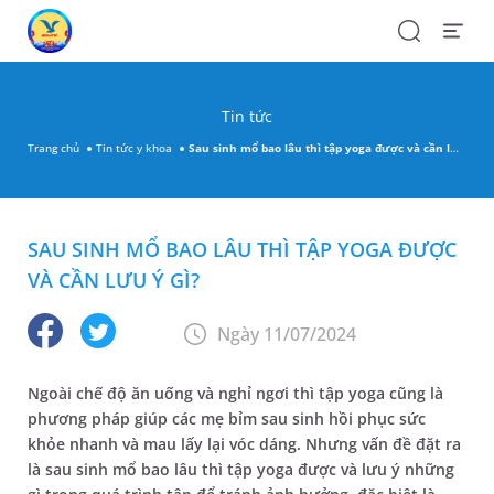
Search
Open
Menu
Tin tức
Trang chủ
Tin tức y khoa
Sau sinh mổ bao lâu thì tập yoga được và cần lưu ý gì?
SAU SINH MỔ BAO LÂU THÌ TẬP YOGA ĐƯỢC
VÀ CẦN LƯU Ý GÌ?
Ngày 11/07/2024
Ngoài chế độ ăn uống và nghỉ ngơi thì tập yoga cũng là
phương pháp giúp các mẹ bỉm sau sinh hồi phục sức
khỏe nhanh và mau lấy lại vóc dáng. Nhưng vấn đề đặt ra
là sau sinh mổ bao lâu thì tập yoga được và lưu ý những