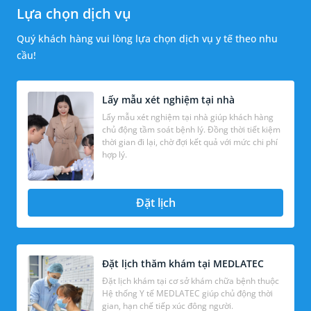
Lựa chọn dịch vụ
Quý khách hàng vui lòng lựa chọn dịch vụ y tế theo nhu
cầu!
Lấy mẫu xét nghiệm tại nhà
Lấy mẫu xét nghiệm tại nhà giúp khách hàng
chủ động tầm soát bệnh lý. Đồng thời tiết kiệm
thời gian đi lại, chờ đợi kết quả với mức chi phí
hợp lý.
Đặt lịch
Đặt lịch thăm khám tại MEDLATEC
Đặt lịch khám tại cơ sở khám chữa bệnh thuộc
Hệ thống Y tế MEDLATEC giúp chủ động thời
gian, hạn chế tiếp xúc đông người.