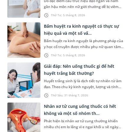
Do đặc điểm cấu trúc niệu đạo ngắn và nằm
gần hậu môn nên nữ giới thường dễ bị viêm
đường tiết niệu hơn nam giới. Tùy theo nguyên
Thứ Tư, 5 tháng 8, 2026
nhân, mức độ nhiễm trùng và tình trạng sức
khỏe của người bệnh, bác sĩ sẽ chỉ định các loại
Bấm huyệt ra kinh nguyệt có thực sự
thuốc phù hợp để kiểm soát bệnh hiệu quả.
hiệu quả và một số vấ...
Vậy viêm đường tiết niệu ở nữ uống thuốc gì và
Bấm huyệt ra kinh nguyệt là phương pháp của
cần lưu ý những gì trong quá trình điều trị? Hãy
y học cổ truyền được nhiều phụ nữ quan tâm
cùng tìm hiểu trong bài viết dưới đây.
khi gặp tình trạng chậm kinh hoặc kinh nguyệt
Thứ Tư, 5 tháng 8, 2026
không đều. Vậy phương pháp này có mang lại
hiệu quả như mong đợi không, thực hiện ra
Giải đáp: Nên uống thuốc gì để hết
sao và cần lưu ý những gì để đảm bảo an toàn?
huyết trắng bất thường?
Huyết trắng sinh lý là dịch tiết tự nhiên từ âm
đạo. Theo chu kỳ kinh nguyệt, lượng và tính
chất của dạng dịch tiết âm đạo này có thể thay
Thứ Sáu, 31 tháng 7, 2026
đổi. Khi mắc bệnh phụ khoa, âm đạo có thể tiết
nhiều huyết trắng bất thường kèm theo các
Nhân xơ tử cung uống thuốc có hết
triệu chứng khó chịu. Tình trạng này có thể
không và một số nhóm th...
được kiểm soát bằng một số loại thuốc. Vậy,
Phát hiện bị nhân xơ tử cung thường khiến
uống thuốc gì để hết huyết trắng và có phải cứ
nhiều chị em lo lắng vì e ngại khối u sẽ ngày
ra huyết trắng thì sẽ uống thuốc hay không?