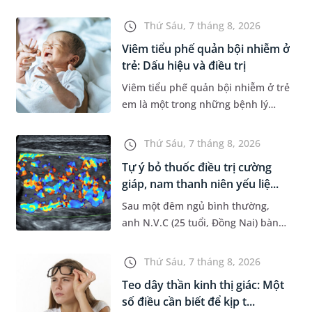
Dự án Hệ thống Thông tin Quản lý
Bệnh viện (HIS - Hospital
Thứ Sáu, 7 tháng 8, 2026
Information System) giai đoạn mới.
Viêm tiểu phế quản bội nhiễm ở
Dự á...
trẻ: Dấu hiệu và điều trị
Viêm tiểu phế quản bội nhiễm ở trẻ
em là một trong những bệnh lý
đường hô hấp nguy hiểm, thường
bùng phát vào thời điểm giao mùa.
Thứ Sáu, 7 tháng 8, 2026
Khi những tổn thương ban đầ...
Tự ý bỏ thuốc điều trị cường
giáp, nam thanh niên yếu liệ...
Sau một đêm ngủ bình thường,
anh N.V.C (25 tuổi, Đồng Nai) bàng
hoàng phát hiện yếu liệt 2 chân,
không thể vận động đi lại được. Kết
Thứ Sáu, 7 tháng 8, 2026
quả thăm khám tại Phòng...
Teo dây thần kinh thị giác: Một
số điều cần biết để kịp t...