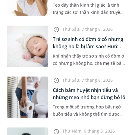
Teo dây thần kinh thị giác là tình
trạng các sợi thần kinh dẫn truyền
tín hiệu từ mắt lên não bị tổn
thương và dần mất đi chức năng
Thứ Sáu, 7 tháng 8, 2026
hoạt động. Nếu điều trị m...
Trẻ sơ sinh có đờm ở cổ nhưng
không ho là bị làm sao? Hướ...
Khi nhận thấy trẻ sơ sinh có đờm ở
cổ nhưng không ho, cha mẹ sẽ băn
khoăn liệu con có đang mắc bệnh
đường hô hấp hay không. Những
Thứ Sáu, 7 tháng 8, 2026
chia sẻ dưới đây sẽ giúp ch...
Cách bấm huyệt nhịn tiểu và
những mẹo nhỏ bạn đừng bỏ lỡ
Trong một số trường hợp bất ngờ
buồn tiểu và không thể tìm được
nhà vệ sinh, nhiều người đã áp
dụng phương pháp bấm huyệt
Thứ Năm, 6 tháng 8, 2026