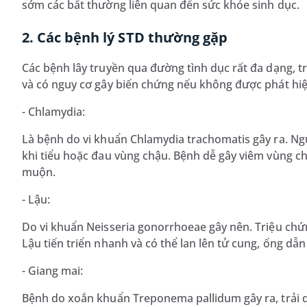
sớm các bất thường liên quan đến sức khỏe sinh dục.
2. Các bệnh lý STD thường gặp
Các bệnh lây truyền qua đường tình dục rất đa dạng, t
và có nguy cơ gây biến chứng nếu không được phát hi
- Chlamydia:
Là bệnh do vi khuẩn Chlamydia trachomatis gây ra. Ngư
khi tiểu hoặc đau vùng chậu. Bệnh dễ gây viêm vùng c
muộn.
- Lậu:
Do vi khuẩn Neisseria gonorrhoeae gây nên. Triệu chứn
Lậu tiến triển nhanh và có thể lan lên tử cung, ống dẫ
- Giang mai:
Bệnh do xoắn khuẩn Treponema pallidum gây ra, trải q