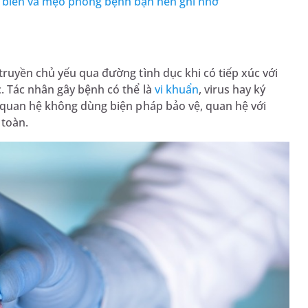
ổ biến và mẹo phòng bệnh bạn nên ghi nhớ
truyền chủ yếu qua đường tình dục khi có tiếp xúc với
. Tác nhân gây bệnh có thể là
vi khuẩn
, virus hay ký
p quan hệ không dùng biện pháp bảo vệ, quan hệ với
 toàn.