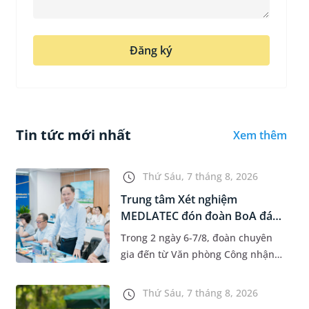
Đăng ký
Tin tức mới nhất
Xem thêm
Thứ Sáu, 7 tháng 8, 2026
Trung tâm Xét nghiệm
MEDLATEC đón đoàn BoA đánh
giá giám...
Trong 2 ngày 6-7/8, đoàn chuyên
gia đến từ Văn phòng Công nhận
Chất lượng quốc gia (BoA) đã ghi
nhận và đánh giá cao nỗ lực duy trì
Thứ Sáu, 7 tháng 8, 2026
hệ thống quản lý chất lượ...