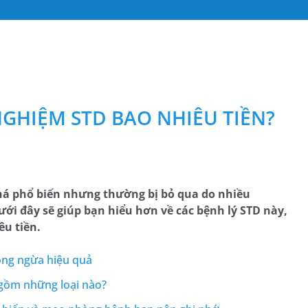
 NGHIỆM STD BAO NHIÊU TIỀN?
há phổ biến nhưng thường bị bỏ qua do nhiều
ưới đây sẽ giúp bạn hiểu hơn về các bệnh lý STD này,
u tiền.
òng ngừa hiệu quả
à gồm những loại nào?