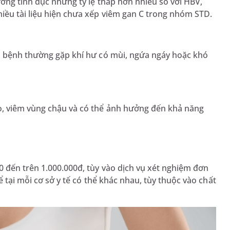
ường tình dục nhưng tỷ lệ thấp hơn nhiều so với HBV,
iều tài liệu hiện chưa xếp viêm gan C trong nhóm STD.
i bệnh thường gặp khí hư có mùi, ngứa ngáy hoặc khó
o, viêm vùng chậu và có thể ảnh hưởng đến khả năng
0 đến trên 1.000.000đ, tùy vào dịch vụ xét nghiệm đơn
ể tại mỗi cơ sở y tế có thể khác nhau, tùy thuộc vào chất