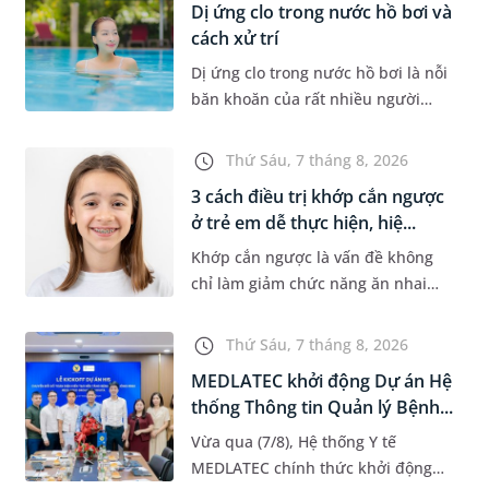
Dị ứng clo trong nước hồ bơi và
cách xử trí
Dị ứng clo trong nước hồ bơi là nỗi
băn khoăn của rất nhiều người
thích bơi lội, đặc biệt là những
trường hợp thường xuyên bơi ở
Thứ Sáu, 7 tháng 8, 2026
những hồ bơi nhân tạo. Bài v...
3 cách điều trị khớp cắn ngược
ở trẻ em dễ thực hiện, hiệ...
Khớp cắn ngược là vấn đề không
chỉ làm giảm chức năng ăn nhai
của trẻ mà còn làm mất đi sự cân
đối của khuôn mặt. Do đó, cần khắc
Thứ Sáu, 7 tháng 8, 2026
phục sớm tình trạng này để...
MEDLATEC khởi động Dự án Hệ
thống Thông tin Quản lý Bệnh...
Vừa qua (7/8), Hệ thống Y tế
MEDLATEC chính thức khởi động