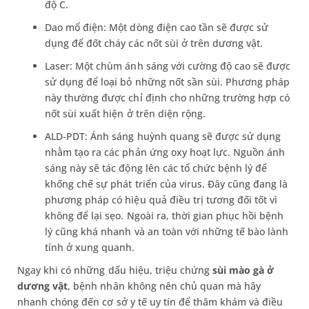
độ C.
Dao mổ điện: Một dòng điện cao tần sẽ được sử
dụng để đốt cháy các nốt sùi ở trên dương vật.
Laser: Một chùm ánh sáng với cường độ cao sẽ được
sử dụng để loại bỏ những nốt sần sùi. Phương pháp
này thường được chỉ định cho những trường hợp có
nốt sùi xuất hiện ở trên diện rộng.
ALD-PDT: Ánh sáng huỳnh quang sẽ được sử dụng
nhằm tạo ra các phản ứng oxy hoạt lực. Nguồn ánh
sáng này sẽ tác động lên các tổ chức bệnh lý để
khống chế sự phát triển của virus. Đây cũng đang là
phương pháp có hiệu quả điều trị tương đối tốt vì
không để lại sẹo. Ngoài ra, thời gian phục hồi bệnh
lý cũng khá nhanh và an toàn với những tế bào lành
tính ở xung quanh.
Ngay khi có những dấu hiệu, triệu chứng
sùi mào gà ở
dương vật
, bệnh nhân không nên chủ quan mà hãy
nhanh chóng đến cơ sở y tế uy tín để thăm khám và điều