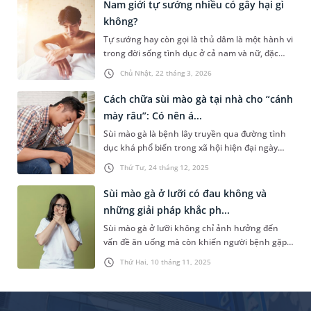
là “cắt bao quy đầu có đau không”. Dưới đây là
Nam giới tự sướng nhiều có gây hại gì
câu trả lời cụ thể và một số lưu ý dành cho nam
không?
giới.
Tự sướng hay còn gọi là thủ dâm là một hành vi
trong đời sống tình dục ở cả nam và nữ, đặc
biệt là nam giới. Hành vi này là cách giúp “cánh
Chủ Nhật, 22 tháng 3, 2026
mày râu” thỏa mãn nhu cầu sinh lý. Vậy thực
hiện hoạt động này quá nhiều có gây hại gì
Cách chữa sùi mào gà tại nhà cho “cánh
không? Bài viết dưới đây sẽ giải thích rõ hơn
mày râu”: Có nên á...
cho bạn.
Sùi mào gà là bệnh lây truyền qua đường tình
dục khá phổ biến trong xã hội hiện đại ngày
nay. Bài viết dưới đây sẽ giúp bạn hiểu hơn về
Thứ Tư, 24 tháng 12, 2025
sùi mào gà ở nam và những cách chữa sùi mào
gà tại nhà cho nam giới.
Sùi mào gà ở lưỡi có đau không và
những giải pháp khắc ph...
Sùi mào gà ở lưỡi không chỉ ảnh hưởng đến
vấn đề ăn uống mà còn khiến người bệnh gặp
phải nhiều vấn đề về tâm lý, làm giảm chất
Thứ Hai, 10 tháng 11, 2025
lượng sống. Bài viết dưới đây sẽ giúp bạn hiểu
rõ hơn về căn bệnh này, giải đáp thắc mắc “sùi
mào gà ở lưỡi có đau không” và đưa ra một số