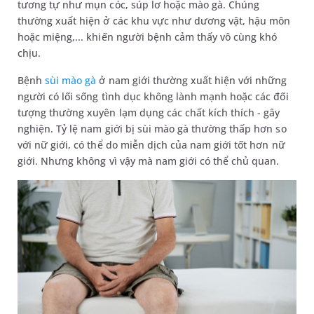
tương tự như mụn cóc, súp lơ hoặc mào gà. Chúng
thường xuất hiện ở các khu vực như dương vật, hậu môn
hoặc miệng,... khiến người bệnh cảm thấy vô cùng khó
chịu.
Bệnh
sùi mào gà
ở nam giới thường xuất hiện với những
người có lối sống tình dục không lành mạnh hoặc các đối
tượng thường xuyên lạm dụng các chất kích thích - gây
nghiện. Tỷ lệ nam giới bị sùi mào gà thường thấp hơn so
với nữ giới, có thể do miễn dịch của nam giới tốt hơn nữ
giới. Nhưng không vì vậy mà nam giới có thể chủ quan.