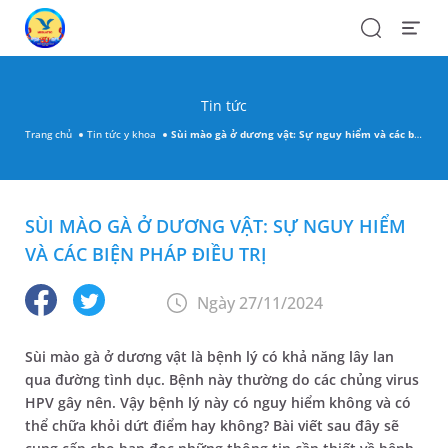
Search
Open
Menu
Tin tức
Trang chủ
Tin tức y khoa
Sùi mào gà ở dương vật: Sự nguy hiểm và các biện pháp điều trị
SÙI MÀO GÀ Ở DƯƠNG VẬT: SỰ NGUY HIỂM
VÀ CÁC BIỆN PHÁP ĐIỀU TRỊ
Ngày 27/11/2024
Sùi mào gà ở dương vật là bệnh lý có khả năng lây lan
qua đường tình dục. Bệnh này thường do các chủng virus
HPV gây nên. Vậy bệnh lý này có nguy hiểm không và có
thể chữa khỏi dứt điểm hay không? Bài viết sau đây sẽ