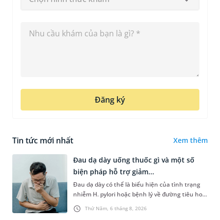
Đăng ký
Tin tức mới nhất
Xem thêm
Đau dạ dày uống thuốc gì và một số
biện pháp hỗ trợ giảm...
Đau dạ dày có thể là biểu hiện của tình trạng
nhiễm H. pylori hoặc bệnh lý về đường tiêu hoá
khác. Dựa theo nguyên nhân cụ thể, bác sĩ sẽ
Thứ Năm, 6 tháng 8, 2026
cân nhắc chỉ định p...