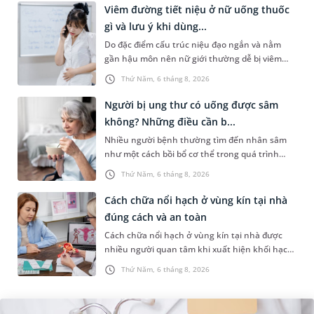
Viêm đường tiết niệu ở nữ uống thuốc
gì và lưu ý khi dùng...
Do đặc điểm cấu trúc niệu đạo ngắn và nằm
gần hậu môn nên nữ giới thường dễ bị viêm
đường tiết niệu hơn nam giới. Tùy theo nguyên
Thứ Năm, 6 tháng 8, 2026
nhân, mức độ nhiễm trùng và...
Người bị ung thư có uống được sâm
không? Những điều cần b...
Nhiều người bệnh thường tìm đến nhân sâm
như một cách bồi bổ cơ thể trong quá trình
điều trị ung thư. Tuy nhiên, câu hỏi người bị
Thứ Năm, 6 tháng 8, 2026
ung thư có uống được sâm kh...
Cách chữa nổi hạch ở vùng kín tại nhà
đúng cách và an toàn
Cách chữa nổi hạch ở vùng kín tại nhà được
nhiều người quan tâm khi xuất hiện khối hạch
nhỏ ở vùng bẹn hoặc cơ quan sinh dục. Nếu
Thứ Năm, 6 tháng 8, 2026
hạch mới xuất hiện, kích th...