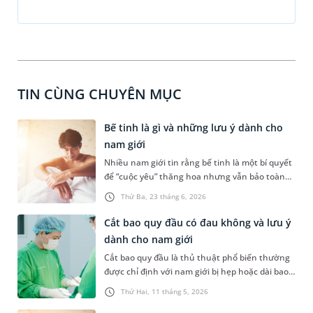
TIN CÙNG CHUYÊN MỤC
Bế tinh là gì và những lưu ý dành cho
nam giới
Nhiều nam giới tin rằng bế tinh là một bí quyết
để “cuộc yêu” thăng hoa nhưng vẫn bảo toàn
phong độ. Bài viết dưới đây sẽ giúp bạn hiểu rõ
Thứ Ba, 23 tháng 6, 2026
hơn bế tinh là gì, có tiềm ẩn những nguy cơ sức
khỏe gì không và những vấn đề nam giới cần
Cắt bao quy đầu có đau không và lưu ý
lưu ý.
dành cho nam giới
Cắt bao quy đầu là thủ thuật phổ biến thường
được chỉ định với nam giới bị hẹp hoặc dài bao
quy đầu. Không chỉ quan tâm đến chi phí điều
Thứ Hai, 11 tháng 5, 2026
trị, nhiều nam giới còn có chung một thắc mắc