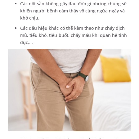
Các nốt sần không gây đau đớn gì nhưng chúng sẽ
khiến người bệnh cảm thấy vô cùng ngứa ngáy và
khó chịu.
Các dấu hiệu khác có thể kèm theo như chảy dịch
mủ, tiểu khó, tiểu buốt, chảy máu khi quan hệ tình
dục,...