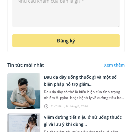
Đăng ký
Tin tức mới nhất
Xem thêm
Đau dạ dày uống thuốc gì và một số
biện pháp hỗ trợ giảm...
Đau dạ dày có thể là biểu hiện của tình trạng
nhiễm H. pylori hoặc bệnh lý về đường tiêu hoá
khác. Dựa theo nguyên nhân cụ thể, bác sĩ sẽ
Thứ Năm, 6 tháng 8, 2026
cân nhắc chỉ định p...
Viêm đường tiết niệu ở nữ uống thuốc
gì và lưu ý khi dùng...
Do đặc điểm cấu trúc niệu đạo ngắn và nằm