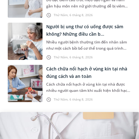
gần hậu môn nên nữ giới thường dễ bị viêm
đường tiết niệu hơn nam giới. Tùy theo nguyên
Thứ Năm, 6 tháng 8, 2026
nhân, mức độ nhiễm trùng và...
Người bị ung thư có uống được sâm
không? Những điều cần b...
Nhiều người bệnh thường tìm đến nhân sâm
như một cách bồi bổ cơ thể trong quá trình
điều trị ung thư. Tuy nhiên, câu hỏi người bị
Thứ Năm, 6 tháng 8, 2026
ung thư có uống được sâm kh...
Cách chữa nổi hạch ở vùng kín tại nhà
đúng cách và an toàn
Cách chữa nổi hạch ở vùng kín tại nhà được
nhiều người quan tâm khi xuất hiện khối hạch
nhỏ ở vùng bẹn hoặc cơ quan sinh dục. Nếu
Thứ Năm, 6 tháng 8, 2026
hạch mới xuất hiện, kích th...