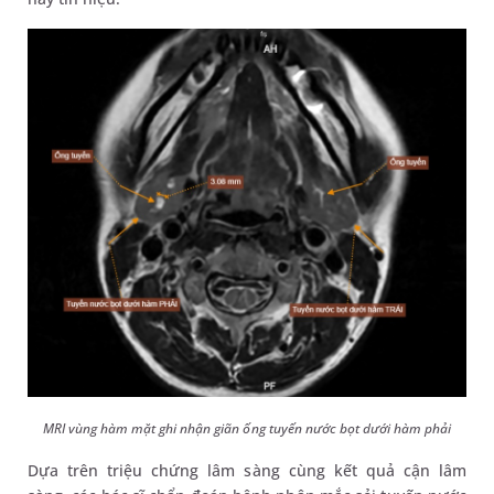
MRI vùng hàm mặt ghi nhận giãn ống tuyến nước bọt dưới hàm phải
Dựa trên triệu chứng lâm sàng cùng kết quả cận lâm