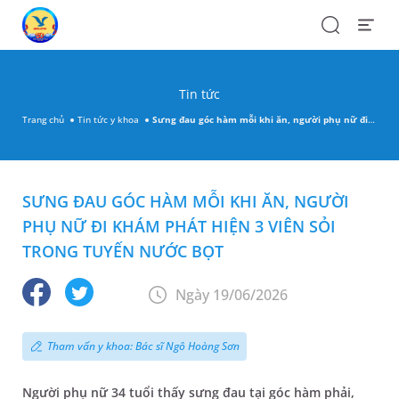
Search
Open
Menu
Tin tức
Trang chủ
Tin tức y khoa
Sưng đau góc hàm mỗi khi ăn, người phụ nữ đi khám phát hiện 3 viên sỏi trong tuyến nước bọt
SƯNG ĐAU GÓC HÀM MỖI KHI ĂN, NGƯỜI
PHỤ NỮ ĐI KHÁM PHÁT HIỆN 3 VIÊN SỎI
TRONG TUYẾN NƯỚC BỌT
Ngày 19/06/2026
Tham vấn y khoa: Bác sĩ Ngô Hoàng Sơn
Người phụ nữ 34 tuổi thấy sưng đau tại góc hàm phải,