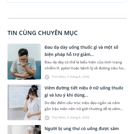
TIN CÙNG CHUYÊN MỤC
Đau dạ dày uống thuốc gì và một số
biện pháp hỗ trợ giảm...
Đau dạ dày có thể là biểu hiện của tình trạng
nhiễm H. pylori hoặc bệnh lý về đường tiêu hoá
khác. Dựa theo nguyên nhân cụ thể, bác sĩ sẽ
Thứ Năm, 6 tháng 8, 2026
cân nhắc chỉ định phương pháp điều trị, loại
thuốc giảm đau phù hợp. Nếu chưa biết người
Viêm đường tiết niệu ở nữ uống thuốc
bị đau dạ dày uống thuốc gì, bạn đọc có thể
gì và lưu ý khi dùng...
tham khảo thông tin trong bài viết sau.
Do đặc điểm cấu trúc niệu đạo ngắn và nằm
gần hậu môn nên nữ giới thường dễ bị viêm
đường tiết niệu hơn nam giới. Tùy theo nguyên
Thứ Năm, 6 tháng 8, 2026
nhân, mức độ nhiễm trùng và tình trạng sức
khỏe của người bệnh, bác sĩ sẽ chỉ định các loại
Người bị ung thư có uống được sâm
thuốc phù hợp để kiểm soát bệnh hiệu quả.