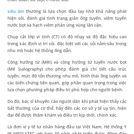
siêu âm
thường là lựa chọn đầu tay nhờ khả năng phát
hiện sỏi, đánh giá tình trạng giãn ống tuyến, viêm tuyến
nước bọt và hạch viêm phản ứng vùng lân cận.
Chụp cắt lớp vi tính (CT) có độ nhạy và độ đặc hiệu cao
trong xác định vị trí sỏi, đặc biệt với các sỏi nằm sâu trong
nhu mô hoặc hệ thống ống dẫn.
Cộng hưởng từ (MRI) và cộng hưởng từ tuyến nước bọt
(MR Sialography) cho phép đánh giá chi tiết cấu trúc
tuyến, mức độ tổn thương nhu mô, hình thái ống tuyến và
các biến chứng liên quan, góp phần quan trọng trong việc
lựa chọn phương pháp điều trị phù hợp cho người bệnh.
Do đó, bác sĩ khuyến cáo người dân khi phát hiện thấy các
bất thường của cơ thể, hãy đến các cơ sở y tế uy tín, hiện
đại để được thăm khám và điều trị kịp thời, chính xác.
Là đơn vị y tế tư nhân hàng đầu tại Việt Nam, Hệ thống Y
tế MEDLATEC với hơn 30 năm phát triển được đông đảo