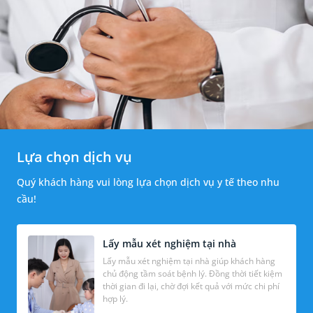
Lựa chọn dịch vụ
Quý khách hàng vui lòng lựa chọn dịch vụ y tế theo nhu
cầu!
Lấy mẫu xét nghiệm tại nhà
Lấy mẫu xét nghiệm tại nhà giúp khách hàng
chủ động tầm soát bệnh lý. Đồng thời tiết kiệm
thời gian đi lại, chờ đợi kết quả với mức chi phí
hợp lý.