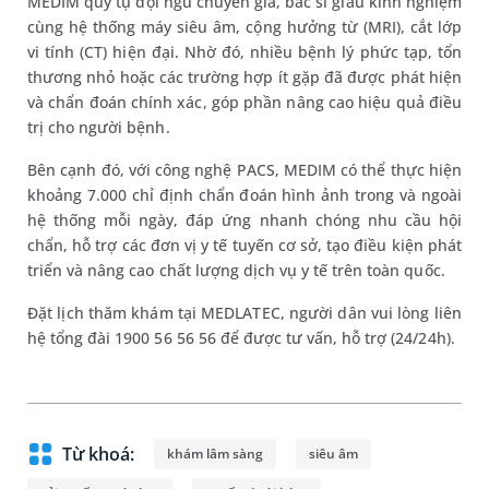
MEDIM quy tụ đội ngũ chuyên gia, bác sĩ giàu kinh nghiệm
cùng hệ thống máy siêu âm, cộng hưởng từ (MRI), cắt lớp
vi tính (CT) hiện đại. Nhờ đó, nhiều bệnh lý phức tạp, tổn
thương nhỏ hoặc các trường hợp ít gặp đã được phát hiện
và chẩn đoán chính xác, góp phần nâng cao hiệu quả điều
trị cho người bệnh.
Bên cạnh đó, với công nghệ PACS, MEDIM có thể thực hiện
khoảng 7.000 chỉ định chẩn đoán hình ảnh trong và ngoài
hệ thống mỗi ngày, đáp ứng nhanh chóng nhu cầu hội
chẩn, hỗ trợ các đơn vị y tế tuyến cơ sở, tạo điều kiện phát
triển và nâng cao chất lượng dịch vụ y tế trên toàn quốc.
Đặt lịch thăm khám tại MEDLATEC, người dân vui lòng liên
hệ tổng đài 1900 56 56 56 để được tư vấn, hỗ trợ (24/24h).
Từ khoá:
khám lâm sàng
siêu âm