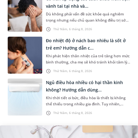
vành tai tại nhà và...
Dù không phải vấn đề sức khỏe quá nghiêm
trọng nhưng nếu chủ quan không điều trị sớm,
người bệnh có thể phải đối mặt với một số biến
Thứ Năm, 6 tháng 8, 2026
chứng. Nếu chưa xuất hiệ...
Đo nhiệt độ ở nách bao nhiêu là sốt ở
trẻ em? Hướng dẫn c...
Khi phát hiện thân nhiệt của trẻ tăng hơn mức
bình thường, cha mẹ sẽ khó tránh khỏi tâm lý
lo lắng. Tuy nhiên, không phải ai cũng biết đo
Thứ Năm, 6 tháng 8, 2026
nhiệt độ ở nách bao...
Ngủ điều hòa nhiều có hại thần kinh
không? Hướng dẫn dùng...
Khi thời tiết oi bức, điều hòa là thiết bị không
thể thiếu trong nhiều gia đình. Tuy nhiên,
nhiều người lo ngại rằng việc ngủ trong phòng
Thứ Năm, 6 tháng 8, 2026
điều hòa mỗi đêm có...