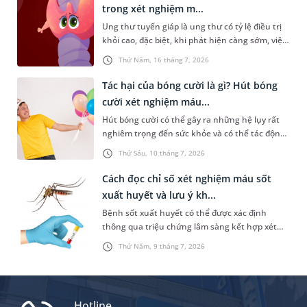
nghiệm?
trong xét nghiệm m...
Ung thư tuyến giáp là ung thư có tỷ lệ điều trị
khỏi cao, đặc biệt, khi phát hiện càng sớm, việc
chữa trị sẽ càng hiệu quả. Do đó, việc tầm soát
Thứ Năm, 16 tháng 7, 2026
định kỳ hoặc ngay khi có biểu hiện bất thường
là rất cần thiết. Vậy những chỉ số ung thư
Tác hại của bóng cười là gì? Hút bóng
tuyến giáp trong xét nghiệm máu nào cần được
cười xét nghiệm máu...
quan tâm và người bệnh cần lưu ý điều gì?
Hút bóng cười có thể gây ra những hệ lụy rất
nghiêm trọng đến sức khỏe và có thể tác động
tiêu cực đến đời sống xã hội. Trong đó, một vấn
Thứ Sáu, 10 tháng 7, 2026
đề được nhiều người quan tâm là “hút bóng
cười xét nghiệm máu có ra không”. Dưới đây là
Cách đọc chỉ số xét nghiệm máu sốt
thông tin chi tiết giúp bạn trả lời câu hỏi này.
xuất huyết và lưu ý kh...
Bệnh sốt xuất huyết có thể được xác định
thông qua triệu chứng lâm sàng kết hợp xét
nghiệm máu. Nhưng nắm được cách đọc chỉ số
Thứ Năm, 9 tháng 7, 2026
xét nghiệm máu sốt xuất huyết không hề đơn
giản. Bài viết sau đây sẽ chia sẻ cụ thể hơn về
các chỉ số này để bạn đọc tham khảo.
Hotline