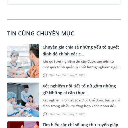
TIN CÙNG CHUYÊN MỤC
Chuyên gia chia sẻ những yếu tố quyết
định độ chính xác c...
Kết quả xét nghiệm tin cậy được tạo nên từ
một quy trình quản lý chất lượng nghiêm ngặt,
xuyên suốt từ trước, trong và sau xét nghiệm.
Thứ Sáu, 24 tháng 7, 2026
Theo PGS.TS Nguyễn Thái Sơn - Giám đốc Hệ
thống Xét nghiệm MEDLATEC, chỉ khi mỗi công
Xét nghiệm nội tiết tố nữ gồm những
đoạn đều được thực hiện đúng quy trình và
gì? Những ai cần thực...
kiểm soát chặt chẽ, kết quả xét nghiệm mới
Xét nghiệm nội tiết tố nữ có thể được bác sĩ chỉ
thực sự có giá trị trong phát hiện bệnh, hỗ trợ
định trong nhiều trường hợp khác nhau để
chẩn đoán và theo dõi hiệu quả điều trị.
đánh giá về tình trạng sức khỏe của chị em, đặc
Thứ Sáu, 24 tháng 7, 2026
biệt là sức khỏe sinh sản. Vậy loại xét nghiệm
này bao gồm những gì? Những ai cần xét
Tìm hiểu các chỉ số ung thư tuyến giáp