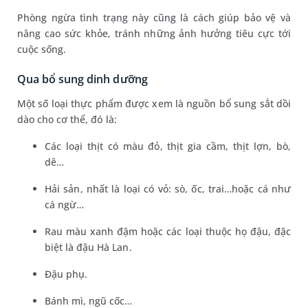
Phòng ngừa tình trạng này cũng là cách giúp bảo vệ và
nâng cao sức khỏe, tránh những ảnh hưởng tiêu cực tới
cuộc sống.
Qua bổ sung dinh dưỡng
Một số loại thực phẩm được xem là nguồn bổ sung sắt dồi
dào cho cơ thể, đó là:
Các loại thịt có màu đỏ, thịt gia cầm, thịt lợn, bò,
dê…
Hải sản, nhất là loại có vỏ: sò, ốc, trai…hoặc cá như
cá ngừ…
Rau màu xanh đậm hoặc các loại thuộc họ đậu, đặc
biệt là đậu Hà Lan.
Đậu phụ.
Bánh mì, ngũ cốc…