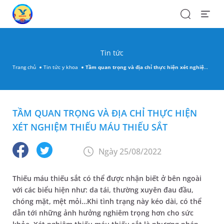
Search
Open
Menu
Tin tức
Trang chủ
Tin tức y khoa
Tầm quan trọng và địa chỉ thực hiện xét nghiệm thiếu máu thiếu sắt
TẦM QUAN TRỌNG VÀ ĐỊA CHỈ THỰC HIỆN
XÉT NGHIỆM THIẾU MÁU THIẾU SẮT
Ngày 25/08/2022
Thiếu máu thiếu sắt có thể được nhận biết ở bên ngoài
với các biểu hiện như: da tái, thường xuyên đau đầu,
chóng mặt, mệt mỏi…Khi tình trạng này kéo dài, có thể
dẫn tới những ảnh hưởng nghiêm trọng hơn cho sức