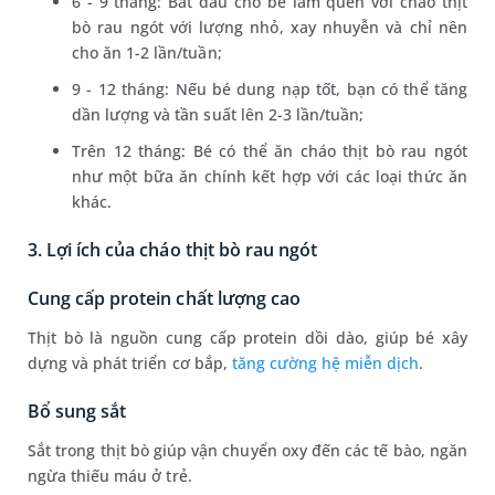
6 - 9 tháng: Bắt đầu cho bé làm quen với cháo thịt
bò rau ngót với lượng nhỏ, xay nhuyễn và chỉ nên
cho ăn 1-2 lần/tuần;
9 - 12 tháng: Nếu bé dung nạp tốt, bạn có thể tăng
dần lượng và tần suất lên 2-3 lần/tuần;
Trên 12 tháng: Bé có thể ăn cháo thịt bò rau ngót
như một bữa ăn chính kết hợp với các loại thức ăn
khác.
3. Lợi ích của cháo thịt bò rau ngót
Cung cấp protein chất lượng cao
Thịt bò là nguồn cung cấp protein dồi dào, giúp bé xây
dựng và phát triển cơ bắp,
tăng cường hệ miễn dịch
.
Bổ sung sắt
Sắt trong thịt bò giúp vận chuyển oxy đến các tế bào, ngăn
ngừa thiếu máu ở trẻ.