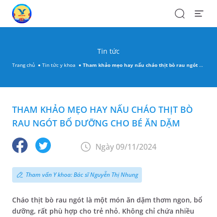
Search
Open
Menu
Tin tức
Trang chủ
Tin tức y khoa
Tham khảo mẹo hay nấu cháo thịt bò rau ngót bổ dưỡng cho bé ăn dặm
THAM KHẢO MẸO HAY NẤU CHÁO THỊT BÒ
RAU NGÓT BỔ DƯỠNG CHO BÉ ĂN DẶM
Ngày 09/11/2024
Tham vấn Y khoa: Bác sĩ Nguyễn Thị Nhung
Cháo thịt bò rau ngót là một món ăn dặm thơm ngon, bổ
dưỡng, rất phù hợp cho trẻ nhỏ. Không chỉ chứa nhiều