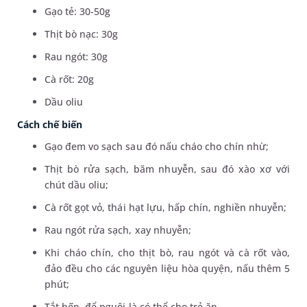
Gạo tẻ: 30-50g
Thịt bò nạc: 30g
Rau ngót: 30g
Cà rốt: 20g
Dầu oliu
Cách chế biến
Gạo đem vo sạch sau đó nấu cháo cho chín nhừ;
Thịt bò rửa sạch, băm nhuyễn, sau đó xào xơ với
chút dầu oliu;
Cà rốt gọt vỏ, thái hạt lựu, hấp chín, nghiền nhuyễn;
Rau ngót rửa sạch, xay nhuyễn;
Khi cháo chín, cho thịt bò, rau ngót và cà rốt vào,
đảo đều cho các nguyên liệu hòa quyện, nấu thêm 5
phút;
Tắt bếp, để nguội là có thể cho trẻ ăn.