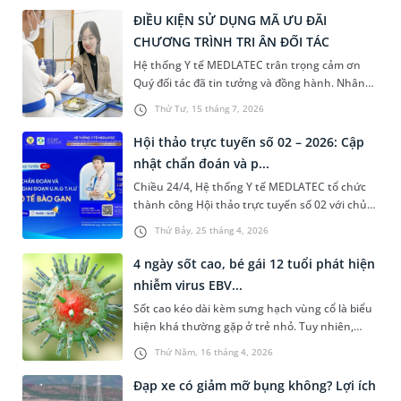
ĐIỀU KIỆN SỬ DỤNG MÃ ƯU ĐÃI
CHƯƠNG TRÌNH TRI ÂN ĐỐI TÁC
Hệ thống Y tế MEDLATEC trân trọng cảm ơn
Quý đối tác đã tin tưởng và đồng hành. Nhân
dịp Tri ân khách hàng, MEDLATEC kính tặng
Thứ Tư, 15 tháng 7, 2026
Quý đối tác 3 gói xét nghiệm sinh hoá tổng trị
giá 414.000 VNĐ.
Hội thảo trực tuyến số 02 – 2026: Cập
nhật chẩn đoán và p...
Chiều 24/4, Hệ thống Y tế MEDLATEC tổ chức
thành công Hội thảo trực tuyến số 02 với chủ
đề “Cập nhật chẩn đoán và phân loại giai đoạn
Thứ Bảy, 25 tháng 4, 2026
ung thư biểu mô tế bào gan”. Chương trình có
sự tham gia của ThS.BSNT Lưu Tuấn Thành -,
4 ngày sốt cao, bé gái 12 tuổi phát hiện
Phó Giám đốc Trung tâm Tiêu hóa, Hệ thống Y
nhiễm virus EBV...
tế MEDLATEC.
Sốt cao kéo dài kèm sưng hạch vùng cổ là biểu
hiện khá thường gặp ở trẻ nhỏ. Tuy nhiên,
trong một số trường hợp, đây có thể là dấu
Thứ Năm, 16 tháng 4, 2026
hiệu cảnh báo bệnh lý nhiễm trùng tiềm ẩn với
nguy cơ biến chứng nặng. Trường hợp bé gái
Đạp xe có giảm mỡ bụng không? Lợi ích
12 tuổi dưới đây là minh chứng điển hình khi