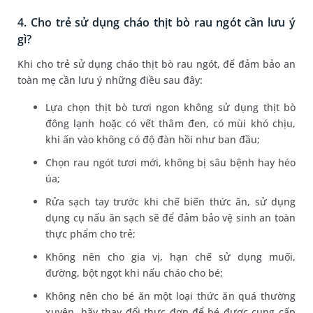
4. Cho trẻ sử dụng cháo thịt bò rau ngót cần lưu ý
gì?
Khi cho trẻ sử dụng cháo thịt bò rau ngót, để đảm bảo an
toàn mẹ cần lưu ý những điều sau đây:
Lựa chọn thịt bò tươi ngon không sử dụng thịt bò
đông lạnh hoặc có vết thâm đen, có mùi khó chịu,
khi ấn vào không có độ đàn hồi như ban đầu;
Chọn rau ngót tươi mới, không bị sâu bệnh hay héo
úa;
Rửa sạch tay trước khi chế biến thức ăn, sử dụng
dụng cụ nấu ăn sạch sẽ để đảm bảo vệ sinh an toàn
thực phẩm cho trẻ;
Không nên cho gia vị, hạn chế sử dụng muối,
đường, bột ngọt khi nấu cháo cho bé;
Không nên cho bé ăn một loại thức ăn quá thường
xuyên, hãy thay đổi thực đơn để bé được cung cấp