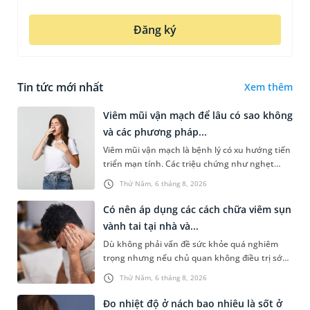
Đăng ký
Tin tức mới nhất
Xem thêm
Viêm mũi vận mạch để lâu có sao không
và các phương pháp...
Viêm mũi vận mạch là bệnh lý có xu hướng tiến
triển mạn tính. Các triệu chứng như nghẹt
mũi, chảy nước mũi thường xuyên khiến người
Thứ Năm, 6 tháng 8, 2026
bệnh khó chịu. Tuy nhiên,...
Có nên áp dụng các cách chữa viêm sụn
vành tai tại nhà và...
Dù không phải vấn đề sức khỏe quá nghiêm
trọng nhưng nếu chủ quan không điều trị sớm,
người bệnh có thể phải đối mặt với một số biến
Thứ Năm, 6 tháng 8, 2026
chứng. Nếu chưa xuất hiệ...
Đo nhiệt độ ở nách bao nhiêu là sốt ở