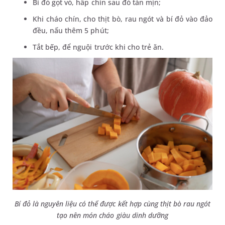
Bí đỏ gọt vỏ, hấp chín sau đó tán mịn;
Khi cháo chín, cho thịt bò, rau ngót và bí đỏ vào đảo
đều, nấu thêm 5 phút;
Tắt bếp, để nguội trước khi cho trẻ ăn.
Bí đỏ là nguyên liệu có thể được kết hợp cùng thịt bò rau ngót
tạo nên món cháo giàu dinh dưỡng