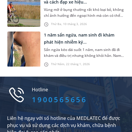
và cách đạp xe hiệu...
được chẩn đoán nhiễm EBV kèm viêm gan cấp
Vùng mỡ ở bụng thường rất khó loại bỏ, không
và giảm tiểu cầu.
chỉ ảnh hưởng đến ngoại hình mà còn có thể
liên quan đến nhiều vấn đề sức khỏe. Đạp xe là
Thứ Ba, 10 tháng 3, 2026
một trong những hình thức vận động đơn giản,
được nhiều người lựa chọn vì dễ tiếp cận và dễ
1 năm sẩn ngứa, nam sinh đi khám
thực hiện. Vậy đạp xe có giảm mỡ bụng không?
phát hiện nhiễm ký...
Những chia sẻ dưới đây sẽ giúp bạn hiểu rõ vấn
Sẩn ngứa kéo dài suốt 1 năm, nam sinh đã đi
đề hơn.
khám và điều trị nhưng không khỏi hẳn. Nam
sinh may mắn chấm dứt các tình trạng ngứa
Thứ Năm, 22 tháng 1, 2026
ngáy, khó chịu này khi đến khám tại Phòng
khám Đa khoa MEDLATEC Bắc Ninh.
Hotline
1900565656
Liên hệ ngay với số hotline của MEDLATEC để được
phục vụ và sử dụng các dịch vụ khám, chữa bệnh