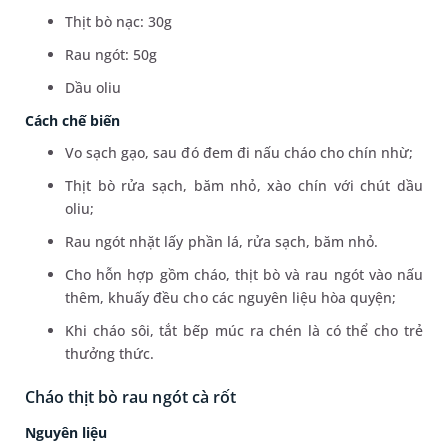
Thịt bò nạc: 30g
Rau ngót: 50g
Dầu oliu
Cách chế biến
Vo sạch gạo, sau đó đem đi nấu cháo cho chín nhừ;
Thịt bò rửa sạch, băm nhỏ, xào chín với chút dầu
oliu;
Rau ngót nhặt lấy phần lá, rửa sạch, băm nhỏ.
Cho hỗn hợp gồm cháo, thịt bò và rau ngót vào nấu
thêm, khuấy đều cho các nguyên liệu hòa quyện;
Khi cháo sôi, tắt bếp múc ra chén là có thể cho trẻ
thưởng thức.
Cháo thịt bò rau ngót cà rốt
Nguyên liệu