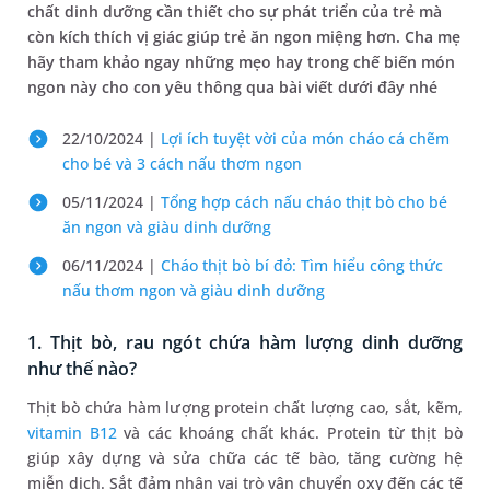
chất dinh dưỡng cần thiết cho sự phát triển của trẻ mà
còn kích thích vị giác giúp trẻ ăn ngon miệng hơn. Cha mẹ
hãy tham khảo ngay những mẹo hay trong chế biến món
ngon này cho con yêu thông qua bài viết dưới đây nhé
22/10/2024 |
Lợi ích tuyệt vời của món cháo cá chẽm
cho bé và 3 cách nấu thơm ngon
05/11/2024 |
Tổng hợp cách nấu cháo thịt bò cho bé
ăn ngon và giàu dinh dưỡng
06/11/2024 |
Cháo thịt bò bí đỏ: Tìm hiểu công thức
nấu thơm ngon và giàu dinh dưỡng
1. Thịt bò, rau ngót chứa hàm lượng dinh dưỡng
như thế nào?
Thịt bò chứa hàm lượng protein chất lượng cao, sắt, kẽm,
vitamin B12
và các khoáng chất khác. Protein từ thịt bò
giúp xây dựng và sửa chữa các tế bào, tăng cường hệ
miễn dịch. Sắt đảm nhận vai trò vận chuyển oxy đến các tế