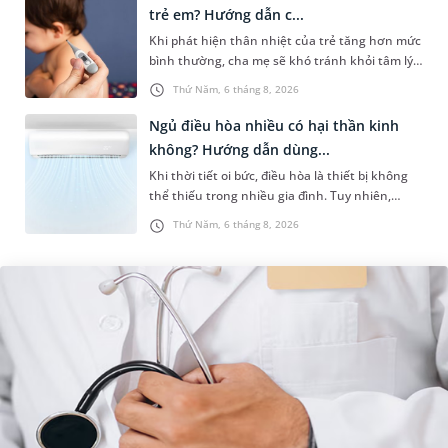
trẻ em? Hướng dẫn c...
Khi phát hiện thân nhiệt của trẻ tăng hơn mức
bình thường, cha mẹ sẽ khó tránh khỏi tâm lý
lo lắng. Tuy nhiên, không phải ai cũng biết đo
Thứ Năm, 6 tháng 8, 2026
nhiệt độ ở nách bao...
Ngủ điều hòa nhiều có hại thần kinh
không? Hướng dẫn dùng...
Khi thời tiết oi bức, điều hòa là thiết bị không
thể thiếu trong nhiều gia đình. Tuy nhiên,
nhiều người lo ngại rằng việc ngủ trong phòng
Thứ Năm, 6 tháng 8, 2026
điều hòa mỗi đêm có...