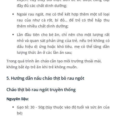
đầy đủ các chất dinh dưỡng;
Ngoài rau ngót, mẹ có thể kết hợp thêm một số loại
rau của như cà rốt, bí đỏ… để trẻ có thể hấp thu
thêm nhiều chất dinh dưỡng;
Lần đầu tiên cho bé ăn, chỉ nên cho một lượng rất
nhỏ và quan sát phản ứng của trẻ, nếu trẻ không có
dấu hiệu dị ứng hoặc khó tiêu, mẹ có thể tăng dần
lượng thức ăn ở các lần ăn sau;
Trong quá trình ăn cháo cần tạo môi trường thoải mái,
không bắt ép trẻ ăn khi trẻ không muốn.
5. Hướng dẫn nấu cháo thịt bò rau ngót
Cháo thịt bò rau ngót truyền thống
Nguyên liệu:
Gạo tẻ: 30 - 50g (tùy thuộc vào độ tuổi và sức ăn của
bé)