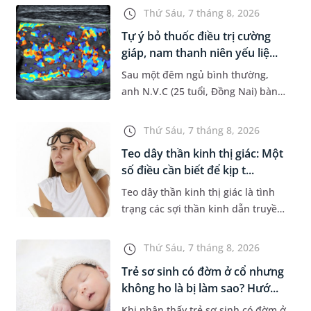
bùng phát vào thời điểm giao mùa.
Thứ Sáu, 7 tháng 8, 2026
Khi những tổn thương ban đầ...
Tự ý bỏ thuốc điều trị cường
giáp, nam thanh niên yếu liệ...
Sau một đêm ngủ bình thường,
anh N.V.C (25 tuổi, Đồng Nai) bàng
hoàng phát hiện yếu liệt 2 chân,
không thể vận động đi lại được. Kết
Thứ Sáu, 7 tháng 8, 2026
quả thăm khám tại Phòng...
Teo dây thần kinh thị giác: Một
số điều cần biết để kịp t...
Teo dây thần kinh thị giác là tình
trạng các sợi thần kinh dẫn truyền
tín hiệu từ mắt lên não bị tổn
thương và dần mất đi chức năng
Thứ Sáu, 7 tháng 8, 2026
hoạt động. Nếu điều trị m...
Trẻ sơ sinh có đờm ở cổ nhưng
không ho là bị làm sao? Hướ...
Khi nhận thấy trẻ sơ sinh có đờm ở