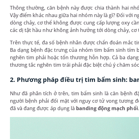
Thông thường, căn bệnh này được chia thành hai nhó
Vậy điểm khác nhau giữa hai nhóm này là gì? Đối với ng
dòng chảy, cơ thể không được cung cấp lượng oxy cần 
các dị tật hầu như không ảnh hưởng tới dòng chảy, cơ
Trên thực tế, đa số bệnh nhân được chẩn đoán mắc ti
Ba dạng bệnh đặc trưng của nhóm tim bẩm sinh tím ba
nghẽn tim phải hoặc tổn thương hỗn hợp. Cả ba dạng 
thương tắc nghẽn tim trái phải đặc biệt chú ý chăm sóc
2. Phương pháp điều trị tim bẩm sinh: b
Như đã phân tích ở trên, tim bẩm sinh là căn bệnh đặ
người bệnh phải đối mặt với nguy cơ tử vong tương đố
đã và đang được áp dụng là
banding động mạch phổi