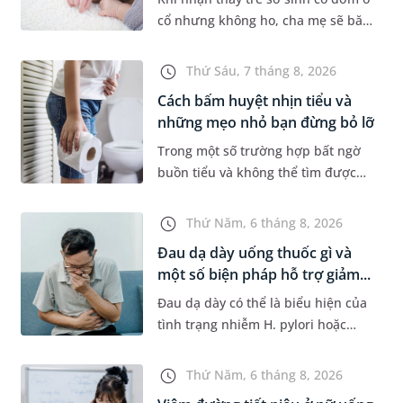
cổ nhưng không ho, cha mẹ sẽ băn
khoăn liệu con có đang mắc bệnh
đường hô hấp hay không. Những
Thứ Sáu, 7 tháng 8, 2026
chia sẻ dưới đây sẽ giúp ch...
Cách bấm huyệt nhịn tiểu và
những mẹo nhỏ bạn đừng bỏ lỡ
Trong một số trường hợp bất ngờ
buồn tiểu và không thể tìm được
nhà vệ sinh, nhiều người đã áp
dụng phương pháp bấm huyệt
Thứ Năm, 6 tháng 8, 2026
nhịn tiểu. Vậy cách bấm huyệt
Đau dạ dày uống thuốc gì và
nhịn...
một số biện pháp hỗ trợ giảm...
Đau dạ dày có thể là biểu hiện của
tình trạng nhiễm H. pylori hoặc
bệnh lý về đường tiêu hoá khác.
Dựa theo nguyên nhân cụ thể, bác
Thứ Năm, 6 tháng 8, 2026
sĩ sẽ cân nhắc chỉ định p...