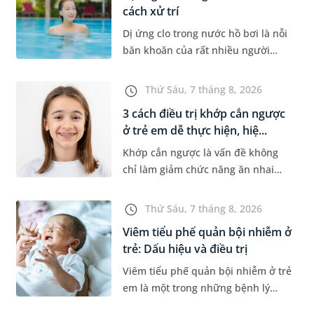
cách xử trí
Dị ứng clo trong nước hồ bơi là nỗi
băn khoăn của rất nhiều người
thích bơi lội, đặc biệt là những
trường hợp thường xuyên bơi ở
Thứ Sáu, 7 tháng 8, 2026
những hồ bơi nhân tạo. Bài v...
3 cách điều trị khớp cắn ngược
ở trẻ em dễ thực hiện, hiệ...
Khớp cắn ngược là vấn đề không
chỉ làm giảm chức năng ăn nhai
của trẻ mà còn làm mất đi sự cân
đối của khuôn mặt. Do đó, cần khắc
Thứ Sáu, 7 tháng 8, 2026
phục sớm tình trạng này để...
Viêm tiểu phế quản bội nhiễm ở
trẻ: Dấu hiệu và điều trị
Viêm tiểu phế quản bội nhiễm ở trẻ
em là một trong những bệnh lý
đường hô hấp nguy hiểm, thường