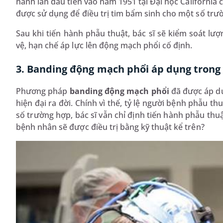
hành lần đầu tiên vào năm 1951 tại Đại học California
được sử dụng để điều trị tim bẩm sinh cho một số trư
Sau khi tiến hành phẫu thuật, bác sĩ sẽ kiểm soát l
vệ, hạn chế áp lực lên động mạch phổi cố định.
3. Banding động mạch phổi áp dụng trong
Phương pháp
banding động mạch phổi
đã được áp dụ
hiện đại ra đời. Chính vì thế, tỷ lệ người bệnh phẫu 
số trường hợp, bác sĩ vẫn chỉ định tiến hành phẫu thu
bệnh nhân sẽ được điều trị bằng kỹ thuật kể trên?