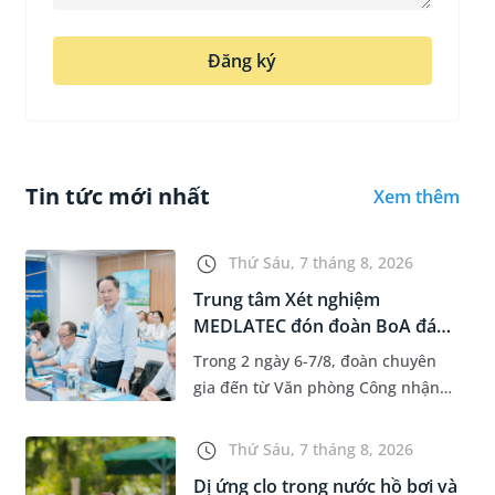
Đăng ký
Tin tức mới nhất
Xem thêm
Thứ Sáu, 7 tháng 8, 2026
Trung tâm Xét nghiệm
MEDLATEC đón đoàn BoA đánh
giá giám...
Trong 2 ngày 6-7/8, đoàn chuyên
gia đến từ Văn phòng Công nhận
Chất lượng quốc gia (BoA) đã ghi
nhận và đánh giá cao nỗ lực duy trì
Thứ Sáu, 7 tháng 8, 2026
hệ thống quản lý chất lượ...
Dị ứng clo trong nước hồ bơi và