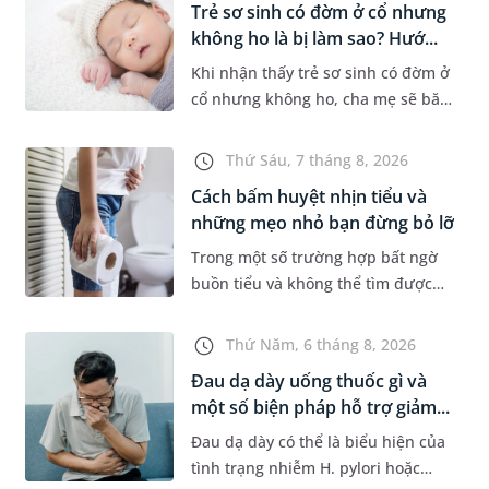
Trẻ sơ sinh có đờm ở cổ nhưng
không ho là bị làm sao? Hướ...
Khi nhận thấy trẻ sơ sinh có đờm ở
cổ nhưng không ho, cha mẹ sẽ băn
khoăn liệu con có đang mắc bệnh
đường hô hấp hay không. Những
Thứ Sáu, 7 tháng 8, 2026
chia sẻ dưới đây sẽ giúp ch...
Cách bấm huyệt nhịn tiểu và
những mẹo nhỏ bạn đừng bỏ lỡ
Trong một số trường hợp bất ngờ
buồn tiểu và không thể tìm được
nhà vệ sinh, nhiều người đã áp
dụng phương pháp bấm huyệt
Thứ Năm, 6 tháng 8, 2026
nhịn tiểu. Vậy cách bấm huyệt
Đau dạ dày uống thuốc gì và
nhịn...
một số biện pháp hỗ trợ giảm...
Đau dạ dày có thể là biểu hiện của
tình trạng nhiễm H. pylori hoặc