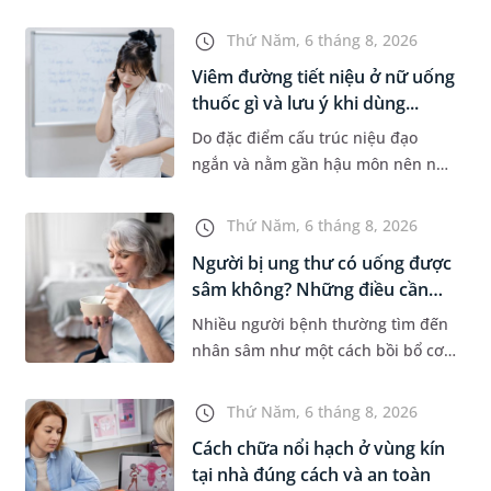
bệnh lý về đường tiêu hoá khác.
Dựa theo nguyên nhân cụ thể, bác
Thứ Năm, 6 tháng 8, 2026
sĩ sẽ cân nhắc chỉ định p...
Viêm đường tiết niệu ở nữ uống
thuốc gì và lưu ý khi dùng...
Do đặc điểm cấu trúc niệu đạo
ngắn và nằm gần hậu môn nên nữ
giới thường dễ bị viêm đường tiết
niệu hơn nam giới. Tùy theo
Thứ Năm, 6 tháng 8, 2026
nguyên nhân, mức độ nhiễm trùng
Người bị ung thư có uống được
và...
sâm không? Những điều cần
b...
Nhiều người bệnh thường tìm đến
nhân sâm như một cách bồi bổ cơ
thể trong quá trình điều trị ung
thư. Tuy nhiên, câu hỏi người bị
Thứ Năm, 6 tháng 8, 2026
ung thư có uống được sâm kh...
Cách chữa nổi hạch ở vùng kín
tại nhà đúng cách và an toàn