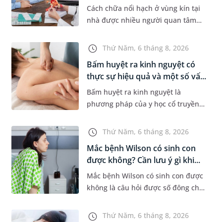
Cách chữa nổi hạch ở vùng kín tại
nhà được nhiều người quan tâm
khi xuất hiện khối hạch nhỏ ở vùng
bẹn hoặc cơ quan sinh dục. Nếu
Thứ Năm, 6 tháng 8, 2026
hạch mới xuất hiện, kích th...
Bấm huyệt ra kinh nguyệt có
thực sự hiệu quả và một số vấ...
Bấm huyệt ra kinh nguyệt là
phương pháp của y học cổ truyền
được nhiều phụ nữ quan tâm khi
gặp tình trạng chậm kinh hoặc kinh
Thứ Năm, 6 tháng 8, 2026
nguyệt không đều. Vậy phương
Mắc bệnh Wilson có sinh con
ph...
được không? Cần lưu ý gì khi...
Mắc bệnh Wilson có sinh con được
không là câu hỏi được số đông chị
em trong độ tuổi sinh sản quan
tâm. Trên thực tế, người mắc bệnh
Thứ Năm, 6 tháng 8, 2026