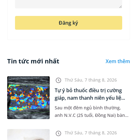
Đăng ký
Tin tức mới nhất
Xem thêm
Thứ Sáu, 7 tháng 8, 2026
Tự ý bỏ thuốc điều trị cường
giáp, nam thanh niên yếu liệ...
Sau một đêm ngủ bình thường,
anh N.V.C (25 tuổi, Đồng Nai) bàng
hoàng phát hiện yếu liệt 2 chân,
không thể vận động đi lại được. Kết
Thứ Sáu, 7 tháng 8, 2026
quả thăm khám tại Phòng...