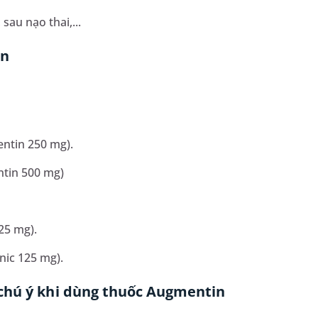
sau nạo thai,...
in
entin 250 mg).
ntin 500 mg)
25 mg).
nic 125 mg).
chú ý khi dùng thuốc Augmentin