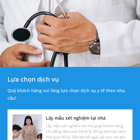
Lựa chọn dịch vụ
Quý khách hàng vui lòng lựa chọn dịch vụ y tế theo nhu
cầu!
Lấy mẫu xét nghiệm tại nhà
Lấy mẫu xét nghiệm tại nhà giúp khách hàng
chủ động tầm soát bệnh lý. Đồng thời tiết kiệm
thời gian đi lại, chờ đợi kết quả với mức chi phí