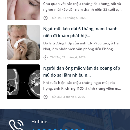
Chủ quan với các triệu chứng đau họng, sốt và
thăm khám.
nghẹt mũi kéo dài, nam thanh niên 22 tuổi tự
mua thuốc điều trị tại nhà. Tuy nhiên, tình
Thứ Hai, 11 tháng 5, 2026
trạng không cải thiện mà còn xuất hiện đau tai,
ù tai, nghe kém tăng dần. Khi đến thăm khám
Ngạt mũi kéo dài 6 tháng, nam thanh
chuyên khoa Tai Mũi Họng tại MEDLATEC, bệnh
niên đi khám phát hiệ...
nhân được chẩn đoán viêm đa xoang cấp bội
Đó là trường hợp của anh L.N.P (38 tuổi, ở Hà
nhiễm, biến chứng viêm tai giữa cấp.
Nội), làm nhân viên văn phòng đến Phòng
khám Đa khoa MEDLATEC Tây Hồ khám do
Thứ Tư, 22 tháng 4, 2026
ngạt mũi phải. Với chẩn đoán u nhú mũi xoang,
bệnh nhân có chỉ định thực hiện phẫu thuật và
Người đàn ông mắc viêm đa xoang cấp
may mắn chấm dứt hoàn toàn tình trạng ngạt
mủ do sai lầm nhiều n...
mũi kéo dài suốt 6 tháng.
Khi xuất hiện các triệu chứng ngạt mũi, rát
họng, anh K. chỉ nghĩ đó là tình trạng viêm mũi
- họng thông thường nên tự ý mua kháng sinh
Thứ Sáu, 3 tháng 4, 2026
về dùng. Sau nhiều ngày điều trị tại nhà không
cải thiện, tình trạng ngày càng nặng hơn. Chỉ
đến khi đến MEDLATEC thăm khám, anh mới
được chẩn đoán mắc viêm đa xoang cấp mủ -
Hotline
hệ quả từ việc chủ quan và tự điều trị sai cách,
một sai lầm không hiếm gặp ở nhiều người.