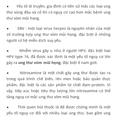
●
Yếu tố di truyền, gia đình có tiền sử mắc các loại ung
thư vùng đầu và cổ thì có nguy cơ cao hơn mắc bệnh ung
thư vòm mũi họng.
●
EBV - một loại virus herpes là nguyên nhân của một
số trường hợp ung thư vòm mũi họng, đặc biệt ở những
người có hệ miễn dịch suy yếu.
●
Nhiễm virus gây u nhú ở người HPV, đặc biệt loại
HPV type 16, đã được xác định là một yếu tố nguy cơ lớn
gây ra
ung thư vòm mũi họng
, đặc biệt ở nam giới.
●
Nitrosamine là một chất gây ung thư được tạo ra
trong quá trình chế biến, lên men hoặc bảo quản thực
phẩm, đặc biệt là các sản phẩm từ chất đạm-protein. Vì
vậy, tiếp xúc hoặc tiêu thụ lượng lớn nitrosamine có thể
tăng nguy cơ mắc ung thư vòm mũi họng.
●
Thói quen hút thuốc lá đã được chứng minh là một
yếu tố nguy cơ đối với nhiều loại ung thư, bao gồm ung