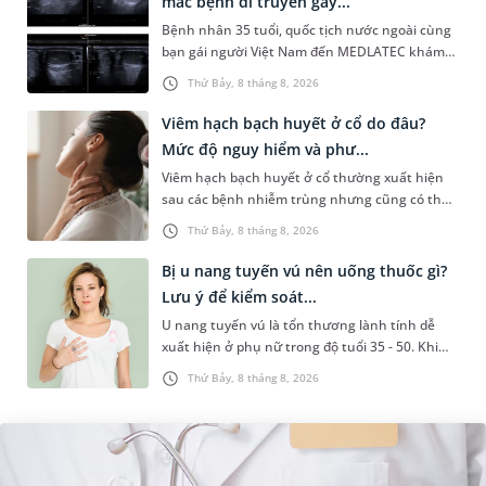
mắc bệnh di truyền gây...
Bệnh nhân 35 tuổi, quốc tịch nước ngoài cùng
bạn gái người Việt Nam đến MEDLATEC khám
sức khỏe tiền hôn nhân. Qua thăm khám và
Thứ Bảy, 8 tháng 8, 2026
làm các xét nghiệm chuyên sâu,...
Viêm hạch bạch huyết ở cổ do đâu?
Mức độ nguy hiểm và phư...
Viêm hạch bạch huyết ở cổ thường xuất hiện
sau các bệnh nhiễm trùng nhưng cũng có thể
liên quan đến lao hạch hoặc ung thư. Để tìm
Thứ Bảy, 8 tháng 8, 2026
hiểu nguyên nhân gây viêm,...
Bị u nang tuyến vú nên uống thuốc gì?
Lưu ý để kiểm soát...
U nang tuyến vú là tổn thương lành tính dễ
xuất hiện ở phụ nữ trong độ tuổi 35 - 50. Khi
được chẩn đoán mắc bệnh, nhiều người
Thứ Bảy, 8 tháng 8, 2026
thường băn khoăn u nang tuyến v...