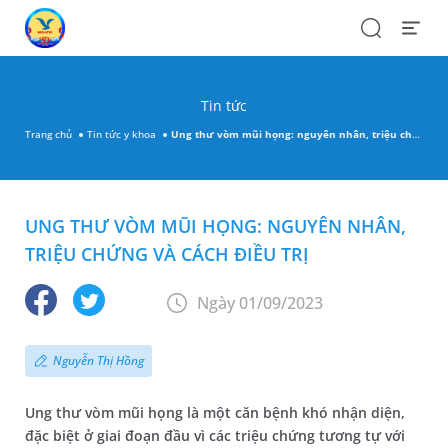
Search
Open
Menu
Tin tức
Trang chủ
Tin tức y khoa
Ung thư vòm mũi họng: nguyên nhân, triệu chứng và cách điều trị
UNG THƯ VÒM MŨI HỌNG: NGUYÊN NHÂN,
TRIỆU CHỨNG VÀ CÁCH ĐIỀU TRỊ
Ngày 01/09/2023
Nguyễn Thị Hồng
Ung thư vòm mũi họng là một căn bệnh khó nhận diện,
đặc biệt ở giai đoạn đầu vì các triệu chứng tương tự với