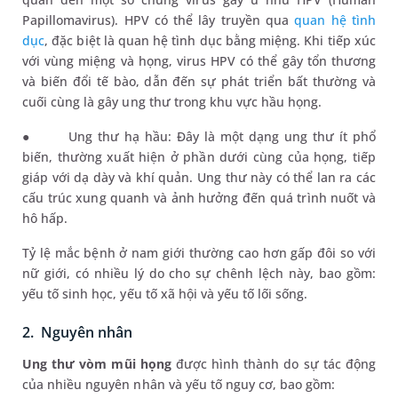
Papillomavirus). HPV có thể lây truyền qua
quan hệ tình
dục
, đặc biệt là quan hệ tình dục bằng miệng. Khi tiếp xúc
với vùng miệng và họng, virus HPV có thể gây tổn thương
và biến đổi tế bào, dẫn đến sự phát triển bất thường và
cuối cùng là gây ung thư trong khu vực hầu họng.
●
Ung thư hạ hầu: Đây là một dạng ung thư ít phổ
biến, thường xuất hiện ở phần dưới cùng của họng, tiếp
giáp với dạ dày và khí quản. Ung thư này có thể lan ra các
cấu trúc xung quanh và ảnh hưởng đến quá trình nuốt và
hô hấp.
Tỷ lệ mắc bệnh ở nam giới thường cao hơn gấp đôi so với
nữ giới, có nhiều lý do cho sự chênh lệch này, bao gồm:
yếu tố sinh học, yếu tố xã hội và yếu tố lối sống.
2. Nguyên nhân
Ung thư vòm mũi họng
được hình thành do sự tác động
của nhiều nguyên nhân và yếu tố nguy cơ, bao gồm: