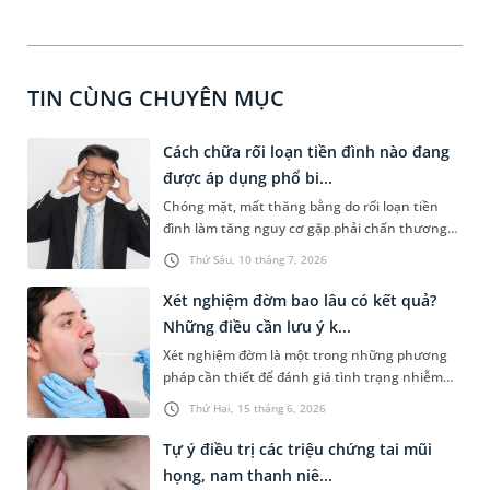
TIN CÙNG CHUYÊN MỤC
Cách chữa rối loạn tiền đình nào đang
được áp dụng phổ bi...
Chóng mặt, mất thăng bằng do rối loạn tiền
đình làm tăng nguy cơ gặp phải chấn thương
nghiêm trọng. Bệnh dễ gặp hơn ở người trung
Thứ Sáu, 10 tháng 7, 2026
niên, cao tuổi hoặc người thường xuyên căng
thẳng, làm việc quá sức. Nội dung chia sẻ dưới
Xét nghiệm đờm bao lâu có kết quả?
đây sẽ cùng bạn tìm hiểu cách chữa rối loạn
Những điều cần lưu ý k...
tiền đình giúp kiểm soát triệu chứng, hạn chế
Xét nghiệm đờm là một trong những phương
tái phát và ngăn ngừa biến chứng nguy hiểm.
pháp cần thiết để đánh giá tình trạng nhiễm
trùng, viêm hoặc bệnh lý tại đường hô hấp. Vậy
Thứ Hai, 15 tháng 6, 2026
xét nghiệm đờm bao lâu có kết quả, cần lưu ý
những gì để tránh sai lệch kết quả? Những
Tự ý điều trị các triệu chứng tai mũi
thông tin sau đây sẽ giúp bạn làm rõ vấn đề này
họng, nam thanh niê...
và có tâm thế chủ động hơn trong quá trình