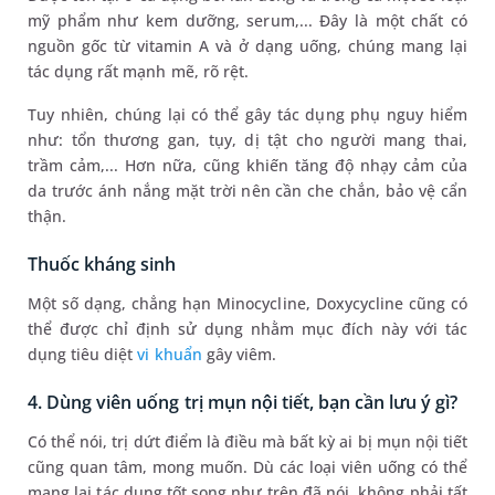
mỹ phẩm như kem dưỡng, serum,... Đây là một chất có
nguồn gốc từ vitamin A và ở dạng uống, chúng mang lại
tác dụng rất mạnh mẽ, rõ rệt.
Tuy nhiên, chúng lại có thể gây tác dụng phụ nguy hiểm
như: tổn thương gan, tụy, dị tật cho người mang thai,
trầm cảm,... Hơn nữa, cũng khiến tăng độ nhạy cảm của
da trước ánh nắng mặt trời nên cần che chắn, bảo vệ cẩn
thận.
Thuốc kháng sinh
Một số dạng, chẳng hạn Minocycline, Doxycycline cũng có
thể được chỉ định sử dụng nhằm mục đích này với tác
dụng tiêu diệt
vi khuẩn
gây viêm.
4. Dùng viên uống trị mụn nội tiết, bạn cần lưu ý gì?
Có thể nói, trị dứt điểm là điều mà bất kỳ ai bị mụn nội tiết
cũng quan tâm, mong muốn. Dù các loại viên uống có thể
mang lại tác dụng tốt song như trên đã nói, không phải tất