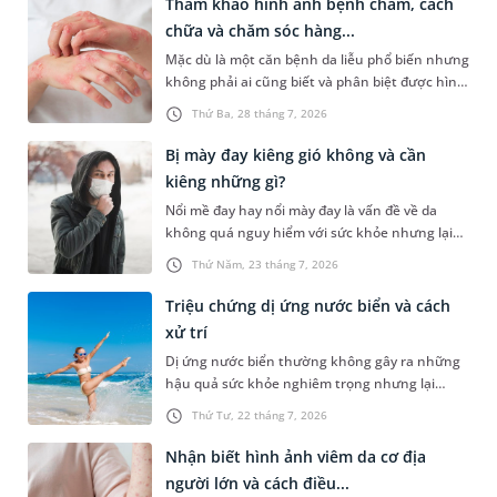
Tham khảo hình ảnh bệnh chàm, cách
nước hồ bơi và một số cách xử trí hiệu quả để
chữa và chăm sóc hàng...
bảo vệ làn da của bạn.
Mặc dù là một căn bệnh da liễu phổ biến nhưng
không phải ai cũng biết và phân biệt được hình
ảnh bệnh chàm ở từng thể. Bài viết sau sẽ giúp
Thứ Ba, 28 tháng 7, 2026
bạn đọc không chỉ nhận biết dễ dàng dấu hiệu
của từng bệnh chàm mà còn chia sẻ những lưu
Bị mày đay kiêng gió không và cần
ý quan trọng trong chăm sóc, điều trị giúp bệnh
kiêng những gì?
nhanh khỏi.
Nổi mề đay hay nổi mày đay là vấn đề về da
không quá nguy hiểm với sức khỏe nhưng lại
khiến người bệnh rất khó chịu. Do đó, người
Thứ Năm, 23 tháng 7, 2026
bệnh cần biết cách chăm sóc cơ thể để cảm
thấy dễ chịu hơn và tránh ảnh hưởng đến công
Triệu chứng dị ứng nước biển và cách
việc, sinh hoạt hàng ngày. Theo kinh nghiệm
xử trí
dân gian, cần kiêng gió khi bị nổi mày đay. Vậy
Dị ứng nước biển thường không gây ra những
thực hư ra sao? Bị mày đay kiêng gió không và
hậu quả sức khỏe nghiêm trọng nhưng lại
cần kiêng những gì để nhanh khỏi bệnh?
khiến người bệnh rất khó chịu. Bài viết dưới
Thứ Tư, 22 tháng 7, 2026
đây sẽ giúp bạn hiểu rõ để nhận biết triệu
chứng dị ứng với nước biến và đưa ra một số
Nhận biết hình ảnh viêm da cơ địa
gợi ý xử trí, kiểm soát hiệu quả tình trạng này.
người lớn và cách điều...