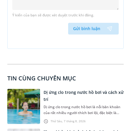
Ý kiến của bạn sẽ được xét duyệt trước khi đăng.
Gửi bình luận
TIN CÙNG CHUYÊN MỤC
Dị ứng clo trong nước hồ bơi và cách xử
trí
Dị ứng clo trong nước hồ bơi là nỗi băn khoăn
của rất nhiều người thích bơi lội, đặc biệt là
những trường hợp thường xuyên bơi ở những
Thứ Sáu, 7 tháng 8, 2026
hồ bơi nhân tạo. Bài viết dưới đây sẽ giúp bạn
hiểu rõ hơn về biểu hiện dị ứng với clo có trong