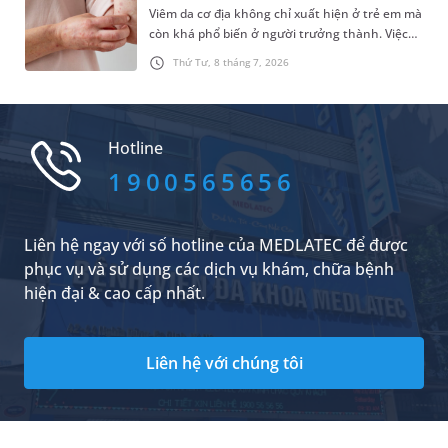
Viêm da cơ địa không chỉ xuất hiện ở trẻ em mà
còn khá phổ biến ở người trưởng thành. Việc
nhận biết sớm hình ảnh viêm da cơ địa người
Thứ Tư, 8 tháng 7, 2026
lớn có thể giúp người bệnh chủ động thăm
khám, điều trị đúng cách và hạn chế các biến
chứng ảnh hưởng đến chất lượng cuộc sống.
Hotline
1900565656
Liên hệ ngay với số hotline của MEDLATEC để được
phục vụ và sử dụng các dịch vụ khám, chữa bệnh
hiện đại & cao cấp nhất.
Liên hệ với chúng tôi