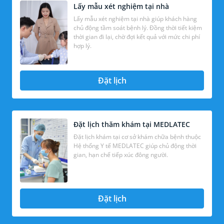
Lấy mẫu xét nghiệm tại nhà
Lấy mẫu xét nghiệm tại nhà giúp khách hàng
chủ động tầm soát bệnh lý. Đồng thời tiết kiệm
thời gian đi lại, chờ đợi kết quả với mức chi phí
hợp lý.
Đặt lịch
Đặt lịch thăm khám tại MEDLATEC
Đặt lịch khám tại cơ sở khám chữa bệnh thuộc
Hệ thống Y tế MEDLATEC giúp chủ động thời
gian, hạn chế tiếp xúc đông người.
Đặt lịch