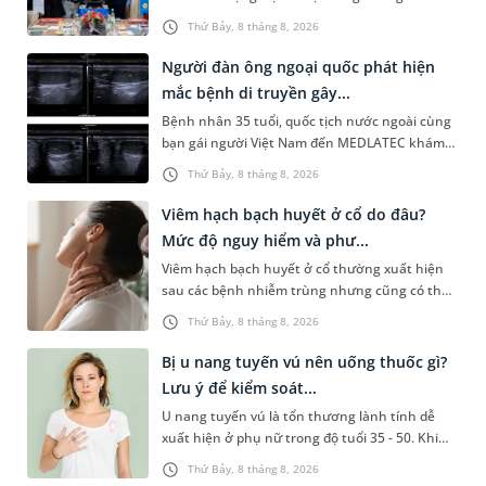
Quản lý Bệnh viện (HIS - Hospital Information
Thứ Bảy, 8 tháng 8, 2026
System) giai đoạn mới. Dự á...
Người đàn ông ngoại quốc phát hiện
mắc bệnh di truyền gây...
Bệnh nhân 35 tuổi, quốc tịch nước ngoài cùng
bạn gái người Việt Nam đến MEDLATEC khám
sức khỏe tiền hôn nhân. Qua thăm khám và
Thứ Bảy, 8 tháng 8, 2026
làm các xét nghiệm chuyên sâu,...
Viêm hạch bạch huyết ở cổ do đâu?
Mức độ nguy hiểm và phư...
Viêm hạch bạch huyết ở cổ thường xuất hiện
sau các bệnh nhiễm trùng nhưng cũng có thể
liên quan đến lao hạch hoặc ung thư. Để tìm
Thứ Bảy, 8 tháng 8, 2026
hiểu nguyên nhân gây viêm,...
Bị u nang tuyến vú nên uống thuốc gì?
Lưu ý để kiểm soát...
U nang tuyến vú là tổn thương lành tính dễ
xuất hiện ở phụ nữ trong độ tuổi 35 - 50. Khi
được chẩn đoán mắc bệnh, nhiều người
Thứ Bảy, 8 tháng 8, 2026
thường băn khoăn u nang tuyến v...