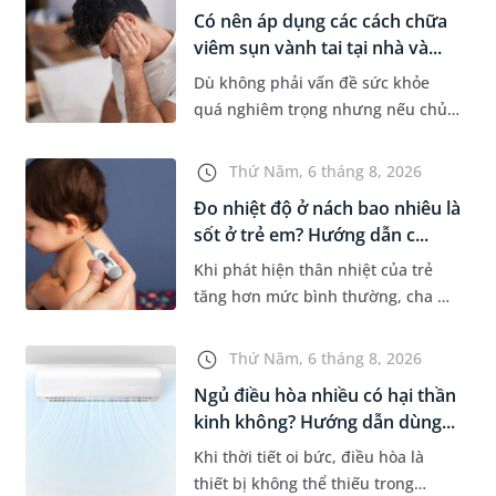
người bệnh khó chịu. Tuy nhiên,...
Có nên áp dụng các cách chữa
viêm sụn vành tai tại nhà và...
Dù không phải vấn đề sức khỏe
quá nghiêm trọng nhưng nếu chủ
quan không điều trị sớm, người
bệnh có thể phải đối mặt với một
Thứ Năm, 6 tháng 8, 2026
số biến chứng. Nếu chưa xuất hiệ...
Đo nhiệt độ ở nách bao nhiêu là
sốt ở trẻ em? Hướng dẫn c...
Khi phát hiện thân nhiệt của trẻ
tăng hơn mức bình thường, cha mẹ
sẽ khó tránh khỏi tâm lý lo lắng.
Tuy nhiên, không phải ai cũng biết
Thứ Năm, 6 tháng 8, 2026
đo nhiệt độ ở nách bao...
Ngủ điều hòa nhiều có hại thần
kinh không? Hướng dẫn dùng...
Khi thời tiết oi bức, điều hòa là
thiết bị không thể thiếu trong