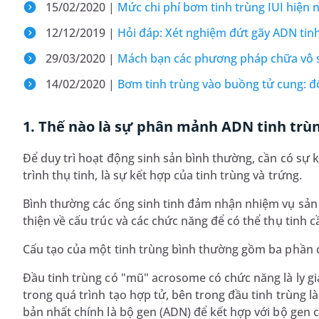
15/02/2020 |
Mức chi phí bơm tinh trùng IUI hiện
12/12/2019 |
Hỏi đáp: Xét nghiệm đứt gãy ADN tinh 
29/03/2020 |
Mách bạn các phương pháp chữa vô s
14/02/2020 |
Bơm tinh trùng vào buồng tử cung: đ
1. Thế nào là sự phân mảnh ADN tinh trù
Để duy trì hoạt động sinh sản bình thường, cần có sự k
trình thụ tinh, là sự kết hợp của tinh trùng và trứng.
Bình thường các ống sinh tinh đảm nhận nhiệm vụ sản 
thiện về cấu trúc và các chức năng để có thể thụ tinh c
Cấu tạo của một tinh trùng bình thường gồm ba phần cơ
Đầu tinh trùng có "mũ" acrosome có chức năng là ly gi
trong quá trình tạo hợp tử, bên trong đầu tinh trùng l
bản nhất chính là bộ gen (ADN) để kết hợp với bộ gen c