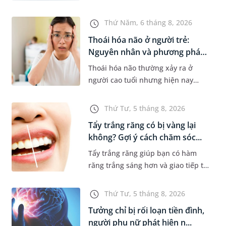
nhiều gia đình. Tuy nhiên, nhiều
người lo ngại rằng việc ngủ trong
Thứ Năm, 6 tháng 8, 2026
phòng điều hòa mỗi đêm có...
Thoái hóa não ở người trẻ:
Nguyên nhân và phương pháp
điề...
Thoái hóa não thường xảy ra ở
người cao tuổi nhưng hiện nay
đang có xu hướng trẻ hóa. Các yếu
tố như căng thẳng kéo dài, lối sống
Thứ Tư, 5 tháng 8, 2026
thiếu lành mạnh, bệnh lý th...
Tẩy trắng răng có bị vàng lại
không? Gợi ý cách chăm sóc...
Tẩy trắng răng giúp bạn có hàm
răng trắng sáng hơn và giao tiếp tự
tin hơn. Tuy nhiên, nhiều người lại
băn khoăn về tình trạng răng bị
Thứ Tư, 5 tháng 8, 2026
vàng ố, xỉn màu sau kh...
Tưởng chỉ bị rối loạn tiền đình,
người phụ nữ phát hiện n...