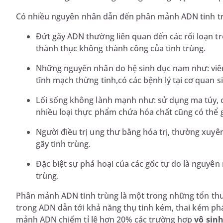
Có nhiều nguyên nhân dẫn đến phân mảnh ADN tinh t
Đứt gãy ADN thường liên quan đến các rối loạn t
thành thục không thành công của tinh trùng.
Những nguyên nhân do hệ sinh dục nam như: viêm 
tĩnh mạch thừng tinh,có các bệnh lý tại cơ quan si
Lối sống không lành mạnh như: sử dụng ma túy, cá
nhiều loại thực phẩm chứa hóa chất cũng có thể 
Người điều trị ung thư bằng hóa trị, thường xuyê
gãy tinh trùng.
Đặc biệt sự phá hoại của các gốc tự do là nguyên
trùng.
Phân mảnh ADN tinh trùng là một trong những tổn thươ
trong ADN dẫn tới khả năng thụ tinh kém, thai kém phát
mảnh ADN chiếm tỉ lệ hơn 20% các trường hợp
vô sin