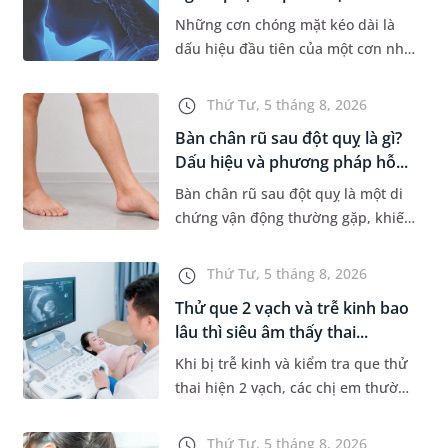
Những cơn chóng mặt kéo dài là
dấu hiệu đầu tiên của một cơn nhồi
máu não cấp mà người bệnh không
hề hay biết. Tại BVĐK MEDLATEC,
Thứ Tư, 5 tháng 8, 2026
chiến lược chẩn đoán chính...
Bàn chân rũ sau đột quỵ là gì?
Dấu hiệu và phương pháp hỗ...
Bàn chân rũ sau đột quỵ là một di
chứng vận động thường gặp, khiến
người bệnh khó nâng bàn chân khi
đi lại, làm tăng nguy cơ vấp ngã và
Thứ Tư, 5 tháng 8, 2026
ảnh hưởng đến khả năn...
Thử que 2 vạch và trễ kinh bao
lâu thì siêu âm thấy thai...
Khi bị trễ kinh và kiểm tra que thử
thai hiện 2 vạch, các chị em thường
bồn chồn và muốn đi siêu âm ngay
để được nhìn thấy thai nhi. Nhưng
Thứ Tư, 5 tháng 8, 2026