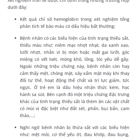
Xét nghiệm iron sẽ được chỉ định trong những trường hợp
dưới đây:
Kết quả chỉ số hemoglobin trong xét nghiệm tổng
phân tích tế bào máu có dấu hiệu bất thường;
Bệnh nhân có các biểu hiện của tình trạng thiếu sắt,
thiếu máu như: niêm mạc nhợt nhạt, da xanh xao,
lưỡi nhợt, nhẵn vì bị mòn hoặc mất gai lưỡi, góc
miệng có vết loét, móng khô, lông, tóc yếu dễ gãy.
Ngoài những triệu chứng này, bệnh nhân còn hay
cảm thấy mệt, chóng mặt, xây xẩm mặt mày khi thay
đổi tư thế, hoạt động thể chất và trí lực giảm, tức
ngực. Ở trẻ em là dấu hiệu nhận thức kém, học
hành sa sút. Bên cạnh đó một triệu chứng đặc trưng
khác của tình trạng thiếu sắt là thèm ăn các vật chất
có mùi vị đặc biệt như đất sét, phấn, bụi bẩn, cam
thảo,...;
Nghi ngờ bệnh nhân bị thừa sắt với các biểu hiện
như: mệt mỏi, cơ thể yếu ớt, đau khớp, đau bụng,