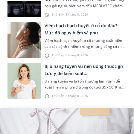
bạn gái người Việt Nam đến MEDLATEC khám
sức khỏe tiền hôn nhân. Qua thăm khám và
Thứ Bảy, 8 tháng 8, 2026
làm các xét nghiệm chuyên sâu,...
Viêm hạch bạch huyết ở cổ do đâu?
Mức độ nguy hiểm và phư...
Viêm hạch bạch huyết ở cổ thường xuất hiện
sau các bệnh nhiễm trùng nhưng cũng có thể
liên quan đến lao hạch hoặc ung thư. Để tìm
Thứ Bảy, 8 tháng 8, 2026
hiểu nguyên nhân gây viêm,...
Bị u nang tuyến vú nên uống thuốc gì?
Lưu ý để kiểm soát...
U nang tuyến vú là tổn thương lành tính dễ
xuất hiện ở phụ nữ trong độ tuổi 35 - 50. Khi
được chẩn đoán mắc bệnh, nhiều người
Thứ Bảy, 8 tháng 8, 2026
thường băn khoăn u nang tuyến v...