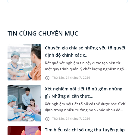
TIN CÙNG CHUYÊN MỤC
Chuyên gia chia sẻ những yếu tố quyết
định độ chính xác c...
Kết quả xét nghiệm tin cậy được tạo nên từ
một quy trình quản lý chất lượng nghiêm ngặt,
xuyên suốt từ trước, trong và sau xét nghiệm.
Thứ Sáu, 24 tháng 7, 2026
Theo PGS.TS Nguyễn Thái Sơn - Giám đốc Hệ
thống Xét nghiệm MEDLATEC, chỉ khi mỗi công
Xét nghiệm nội tiết tố nữ gồm những
đoạn đều được thực hiện đúng quy trình và
gì? Những ai cần thực...
kiểm soát chặt chẽ, kết quả xét nghiệm mới
Xét nghiệm nội tiết tố nữ có thể được bác sĩ chỉ
thực sự có giá trị trong phát hiện bệnh, hỗ trợ
định trong nhiều trường hợp khác nhau để
chẩn đoán và theo dõi hiệu quả điều trị.
đánh giá về tình trạng sức khỏe của chị em, đặc
Thứ Sáu, 24 tháng 7, 2026
biệt là sức khỏe sinh sản. Vậy loại xét nghiệm
này bao gồm những gì? Những ai cần xét
Tìm hiểu các chỉ số ung thư tuyến giáp
nghiệm?