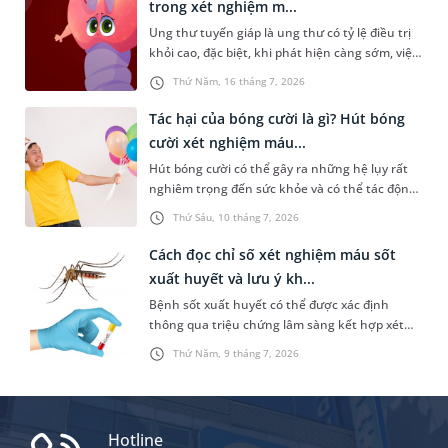
trong xét nghiệm m...
Ung thư tuyến giáp là ung thư có tỷ lệ điều trị
khỏi cao, đặc biệt, khi phát hiện càng sớm, việc
chữa trị sẽ càng hiệu quả. Do đó, việc tầm soát
Thứ Năm, 16 tháng 7, 2026
định kỳ hoặc ngay khi có biểu hiện bất thường
là rất cần thiết. Vậy những chỉ số ung thư
Tác hại của bóng cười là gì? Hút bóng
tuyến giáp trong xét nghiệm máu nào cần được
cười xét nghiệm máu...
quan tâm và người bệnh cần lưu ý điều gì?
Hút bóng cười có thể gây ra những hệ lụy rất
nghiêm trọng đến sức khỏe và có thể tác động
tiêu cực đến đời sống xã hội. Trong đó, một vấn
Thứ Sáu, 10 tháng 7, 2026
đề được nhiều người quan tâm là “hút bóng
cười xét nghiệm máu có ra không”. Dưới đây là
Cách đọc chỉ số xét nghiệm máu sốt
thông tin chi tiết giúp bạn trả lời câu hỏi này.
xuất huyết và lưu ý kh...
Bệnh sốt xuất huyết có thể được xác định
thông qua triệu chứng lâm sàng kết hợp xét
nghiệm máu. Nhưng nắm được cách đọc chỉ số
Thứ Năm, 9 tháng 7, 2026
xét nghiệm máu sốt xuất huyết không hề đơn
giản. Bài viết sau đây sẽ chia sẻ cụ thể hơn về
các chỉ số này để bạn đọc tham khảo.
Hotline