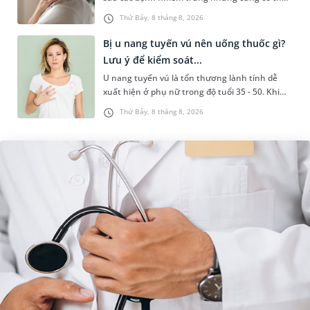
liên quan đến lao hạch hoặc ung thư. Để tìm
Thứ Bảy, 8 tháng 8, 2026
hiểu nguyên nhân gây viêm,...
Bị u nang tuyến vú nên uống thuốc gì?
Lưu ý để kiểm soát...
U nang tuyến vú là tổn thương lành tính dễ
xuất hiện ở phụ nữ trong độ tuổi 35 - 50. Khi
được chẩn đoán mắc bệnh, nhiều người
Thứ Bảy, 8 tháng 8, 2026
thường băn khoăn u nang tuyến v...