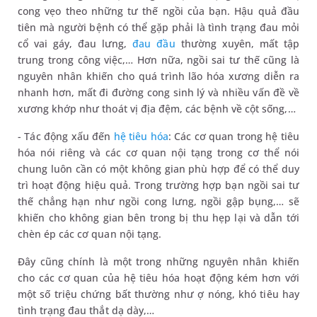
cong vẹo theo những tư thế ngồi của bạn. Hậu quả đầu
tiên mà người bệnh có thể gặp phải là tình trạng đau mỏi
cổ vai gáy, đau lưng,
đau đầu
thường xuyên, mất tập
trung trong công việc,… Hơn nữa, ngồi sai tư thế cũng là
nguyên nhân khiến cho quá trình lão hóa xương diễn ra
nhanh hơn, mất đi đường cong sinh lý và nhiều vấn đề về
xương khớp như thoát vị địa đệm, các bệnh về cột sống,…
- Tác động xấu đến
hệ tiêu hóa
: Các cơ quan trong hệ tiêu
hóa nói riêng và các cơ quan nội tạng trong cơ thể nói
chung luôn cần có một không gian phù hợp để có thể duy
trì hoạt động hiệu quả. Trong trường hợp bạn ngồi sai tư
thế chẳng hạn như ngồi cong lưng, ngồi gập bụng,… sẽ
khiến cho không gian bên trong bị thu hẹp lại và dẫn tới
chèn ép các cơ quan nội tạng.
Đây cũng chính là một trong những nguyên nhân khiến
cho các cơ quan của hệ tiêu hóa hoạt động kém hơn với
một số triệu chứng bất thường như ợ nóng, khó tiêu hay
tình trạng đau thắt dạ dày,…