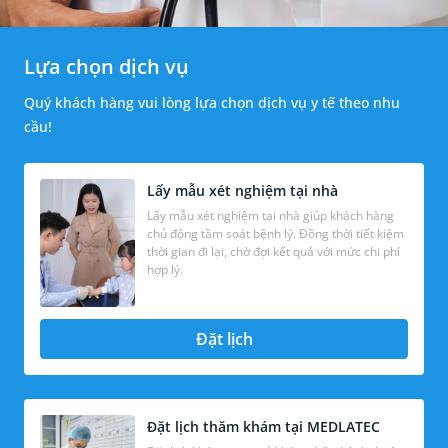
Lựa chọn dịch vụ
Quý khách hàng vui lòng lựa chọn dịch vụ y tế theo nhu
cầu!
Lấy mẫu xét nghiệm tại nhà
Lấy mẫu xét nghiệm tại nhà giúp khách hàng
chủ động tầm soát bệnh lý. Đồng thời tiết kiệm
thời gian đi lại, chờ đợi kết quả với mức chi phí
hợp lý.
Đặt lịch
Đặt lịch thăm khám tại MEDLATEC