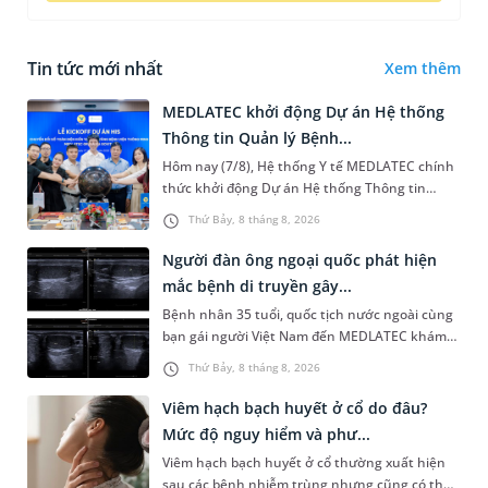
Tin tức mới nhất
Xem thêm
MEDLATEC khởi động Dự án Hệ thống
Thông tin Quản lý Bệnh...
Hôm nay (7/8), Hệ thống Y tế MEDLATEC chính
thức khởi động Dự án Hệ thống Thông tin
Quản lý Bệnh viện (HIS - Hospital Information
Thứ Bảy, 8 tháng 8, 2026
System) giai đoạn mới. Dự á...
Người đàn ông ngoại quốc phát hiện
mắc bệnh di truyền gây...
Bệnh nhân 35 tuổi, quốc tịch nước ngoài cùng
bạn gái người Việt Nam đến MEDLATEC khám
sức khỏe tiền hôn nhân. Qua thăm khám và
Thứ Bảy, 8 tháng 8, 2026
làm các xét nghiệm chuyên sâu,...
Viêm hạch bạch huyết ở cổ do đâu?
Mức độ nguy hiểm và phư...
Viêm hạch bạch huyết ở cổ thường xuất hiện
sau các bệnh nhiễm trùng nhưng cũng có thể