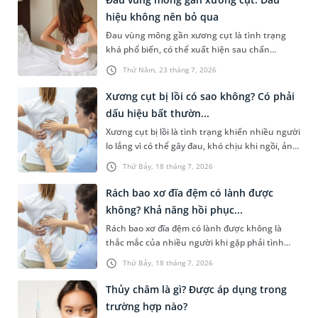
hiệu không nên bỏ qua
Đau vùng mông gần xương cụt là tình trạng
khá phổ biến, có thể xuất hiện sau chấn
thương, ngồi lâu hoặc liên quan đến các bệnh
Thứ Năm, 23 tháng 7, 2026
lý cơ xương khớp và thần kinh. Cơn đau không
chỉ gây khó chịu khi vận động khi ngồi hoặc
Xương cụt bị lồi có sao không? Có phải
đứng lên mà còn ảnh hưởng đáng kể đến sinh
dấu hiệu bất thườn...
hoạt hàng ngày. Việc xác định đúng nguyên
Xương cụt bị lồi là tình trạng khiến nhiều người
nhân đóng vai trò quan trọng trong quá trình
lo lắng vì có thể gây đau, khó chịu khi ngồi, ảnh
điều trị, giúp kiểm soát triệu chứng và ngăn
hưởng đến sinh hoạt hàng ngày. Trên thực tế,
ngừa các biến chứng không mong muốn.
Thứ Bảy, 18 tháng 7, 2026
sự thay đổi hình thái này có thể xuất phát từ
đặc điểm giải phẫu tự nhiên, chấn thương hoặc
Rách bao xơ đĩa đệm có lành được
một số bệnh lý liên quan đến cột sống và mô
không? Khả năng hồi phục...
mềm vùng cùng cụt. Vậy xương cụt bị lồi có sao
Rách bao xơ đĩa đệm có lành được không là
không và khi nào cần đi khám? Bài viết dưới đây
thắc mắc của nhiều người khi gặp phải tình
sẽ giúp bạn hiểu rõ hơn về tình trạng này.
trạng đau lưng kéo dài hoặc được chẩn đoán có
Thứ Bảy, 18 tháng 7, 2026
tổn thương đĩa đệm. Câu trả lời phụ thuộc vào
nhiều yếu tố như vị trí tổn thương, mức độ
Thủy châm là gì? Được áp dụng trong
rách của bao xơ và cách điều trị. Việc phát hiện
trường hợp nào?
sớm, điều trị đúng cách và xây dựng chế độ