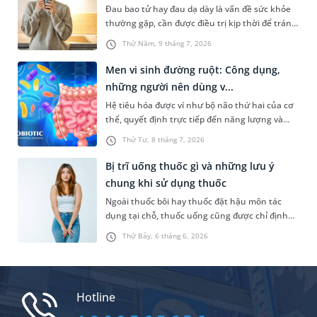
Đau bao tử hay đau dạ dày là vấn đề sức khỏe
thuật giúp người bệnh sớm hồi phục.
thường gặp, cần được điều trị kịp thời để tránh
gây ảnh hưởng đến sức khỏe và sinh hoạt
Thứ Năm, 9 tháng 7, 2026
thường ngày. Trong đó, chế độ ăn uống là một
trong những yếu tố quan trọng để giảm áp lực
Men vi sinh đường ruột: Công dụng,
cho bao tử. Vậy đau bao tử uống gì và tránh
những người nên dùng v...
uống gì? Dưới đây là đáp án cụ thể và một số
Hệ tiêu hóa được ví như bộ não thứ hai của cơ
biện pháp giúp giảm đau hiệu quả.
thể, quyết định trực tiếp đến năng lượng và
khả năng miễn dịch. Để hỗ trợ tăng cường
Thứ Tư, 8 tháng 7, 2026
chức năng của cơ quan này, nhiều người
thường lựa chọn bổ sung thêm men vi sinh
Bị trĩ uống thuốc gì và những lưu ý
đường ruột. Vậy đây là sản phẩm gì, có nên sử
chung khi sử dụng thuốc
dụng nhiều hay không,...?
Ngoài thuốc bôi hay thuốc đặt hậu môn tác
dụng tại chỗ, thuốc uống cũng được chỉ định
cho người bị trĩ trong một số trường hợp. Vậy,
Thứ Bảy, 6 tháng 6, 2026
người bị trĩ uống thuốc gì để giảm triệu chứng
khó chịu và làm thế nào để kiểm soát tình
trạng bệnh hiệu quả?
Hotline