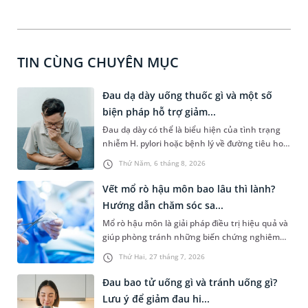
TIN CÙNG CHUYÊN MỤC
Đau dạ dày uống thuốc gì và một số
biện pháp hỗ trợ giảm...
Đau dạ dày có thể là biểu hiện của tình trạng
nhiễm H. pylori hoặc bệnh lý về đường tiêu hoá
khác. Dựa theo nguyên nhân cụ thể, bác sĩ sẽ
Thứ Năm, 6 tháng 8, 2026
cân nhắc chỉ định phương pháp điều trị, loại
thuốc giảm đau phù hợp. Nếu chưa biết người
Vết mổ rò hậu môn bao lâu thì lành?
bị đau dạ dày uống thuốc gì, bạn đọc có thể
Hướng dẫn chăm sóc sa...
tham khảo thông tin trong bài viết sau.
Mổ rò hậu môn là giải pháp điều trị hiệu quả và
giúp phòng tránh những biến chứng nghiêm
trọng do căn bệnh này gây ra. Người bệnh
Thứ Hai, 27 tháng 7, 2026
thường khá lo lắng trước khi mổ và có chung
một thắc mắc là “vết mổ rò hậu môn bao lâu thì
Đau bao tử uống gì và tránh uống gì?
lành”. Bài viết dưới đây là câu trả lời chi tiết và
Lưu ý để giảm đau hi...
một số hướng dẫn về cách cách sóc sau phẫu