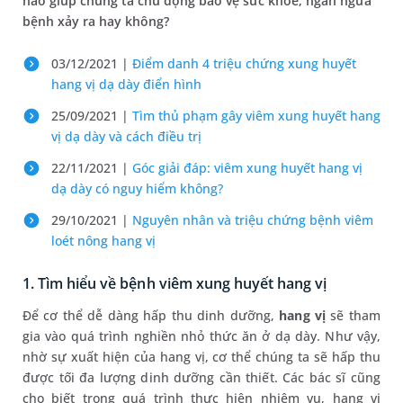
nào giúp chúng ta chủ động bảo vệ sức khỏe, ngăn ngừa
bệnh xảy ra hay không?
03/12/2021 |
Điểm danh 4 triệu chứng xung huyết
hang vị dạ dày điển hình
25/09/2021 |
Tìm thủ phạm gây viêm xung huyết hang
vị dạ dày và cách điều trị
22/11/2021 |
Góc giải đáp: viêm xung huyết hang vị
dạ dày có nguy hiểm không?
29/10/2021 |
Nguyên nhân và triệu chứng bệnh viêm
loét nông hang vị
1. Tìm hiểu về bệnh viêm xung huyết hang vị
Để cơ thể dễ dàng hấp thu dinh dưỡng,
hang vị
sẽ tham
gia vào quá trình nghiền nhỏ thức ăn ở dạ dày. Như vậy,
nhờ sự xuất hiện của hang vị, cơ thể chúng ta sẽ hấp thu
được tối đa lượng dinh dưỡng cần thiết. Các bác sĩ cũng
cho biết trong quá trình thực hiện nhiệm vụ, hang vị