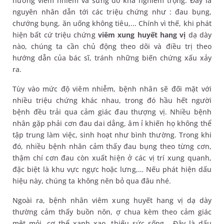
hướng viêm nhiễm và sưng đỏ khá nghiêm trọng. Đây là
nguyên nhân dẫn tới các triệu chứng như : đau bụng,
chướng bụng, ăn uống không tiêu,... Chính vì thế, khi phát
hiện bất cứ triệu chứng
viêm xung huyết hang vị
dạ dày
nào, chúng ta cần chủ động theo dõi và điều trị theo
hướng dẫn của bác sĩ, tránh những biến chứng xấu xảy
ra.
Tùy vào mức độ viêm nhiễm, bệnh nhân sẽ đối mặt với
nhiều triệu chứng khác nhau, trong đó hầu hết người
bệnh đều trải qua cảm giác đau thượng vị. Nhiều bệnh
nhân gặp phải cơn đau dai dẳng, âm ỉ khiến họ không thể
tập trung làm việc, sinh hoạt như bình thường. Trong khi
đó, nhiều bệnh nhân cảm thấy đau bụng theo từng cơn,
thậm chí cơn đau còn xuất hiện ở các vị trí xung quanh,
đặc biệt là khu vực ngực hoặc lưng,… Nếu phát hiện dấu
hiệu này, chúng ta không nên bỏ qua đâu nhé.
Ngoài ra, bệnh nhân viêm xung huyết hang vị dạ dày
thường cảm thấy buồn nôn, ợ chua kèm theo cảm giác
mệt mỏi, cơ thể xanh xao, thiếu sức sống… Đây là dấu