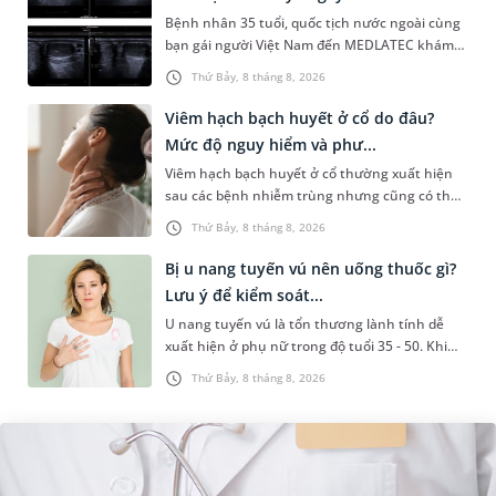
Bệnh nhân 35 tuổi, quốc tịch nước ngoài cùng
bạn gái người Việt Nam đến MEDLATEC khám
sức khỏe tiền hôn nhân. Qua thăm khám và
Thứ Bảy, 8 tháng 8, 2026
làm các xét nghiệm chuyên sâu,...
Viêm hạch bạch huyết ở cổ do đâu?
Mức độ nguy hiểm và phư...
Viêm hạch bạch huyết ở cổ thường xuất hiện
sau các bệnh nhiễm trùng nhưng cũng có thể
liên quan đến lao hạch hoặc ung thư. Để tìm
Thứ Bảy, 8 tháng 8, 2026
hiểu nguyên nhân gây viêm,...
Bị u nang tuyến vú nên uống thuốc gì?
Lưu ý để kiểm soát...
U nang tuyến vú là tổn thương lành tính dễ
xuất hiện ở phụ nữ trong độ tuổi 35 - 50. Khi
được chẩn đoán mắc bệnh, nhiều người
Thứ Bảy, 8 tháng 8, 2026
thường băn khoăn u nang tuyến v...