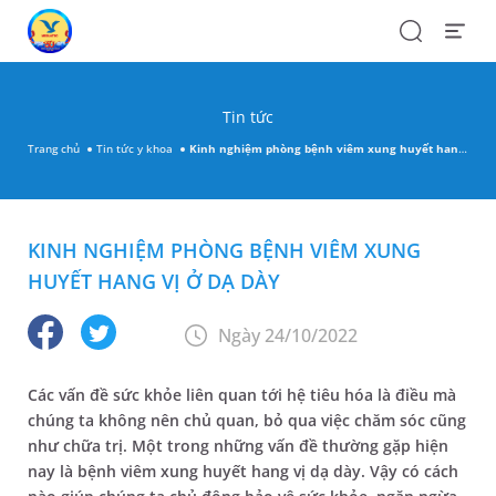
Search
Open
Menu
Tin tức
Trang chủ
Tin tức y khoa
Kinh nghiệm phòng bệnh viêm xung huyết hang vị ở dạ dày
KINH NGHIỆM PHÒNG BỆNH VIÊM XUNG
HUYẾT HANG VỊ Ở DẠ DÀY
Ngày 24/10/2022
Các vấn đề sức khỏe liên quan tới hệ tiêu hóa là điều mà
chúng ta không nên chủ quan, bỏ qua việc chăm sóc cũng
như chữa trị. Một trong những vấn đề thường gặp hiện
nay là bệnh viêm xung huyết hang vị dạ dày. Vậy có cách