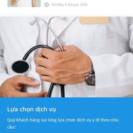
được chẩn đoán mắc bệnh, nhiều người
Thứ Bảy, 8 tháng 8, 2026
thường băn khoăn u nang tuyến v...
Lựa chọn dịch vụ
Quý khách hàng vui lòng lựa chọn dịch vụ y tế theo nhu
cầu!