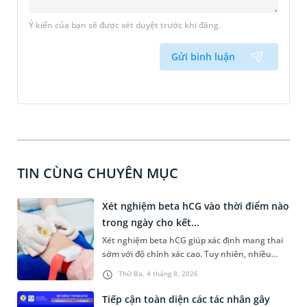
Ý kiến của bạn sẽ được xét duyệt trước khi đăng.
Gửi bình luận
TIN CÙNG CHUYÊN MỤC
Xét nghiệm beta hCG vào thời điểm nào
trong ngày cho kết...
Xét nghiệm beta hCG giúp xác định mang thai
sớm với độ chính xác cao. Tuy nhiên, nhiều
người vẫn băn khoăn xét nghiệm beta hCG vào
Thứ Ba, 4 tháng 8, 2026
thời điểm nào trong ngày để yên tâm về độ
chính xác của kết quả nhận được. Bài viết dưới
Tiếp cận toàn diện các tác nhân gây