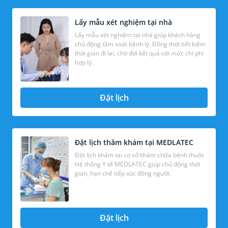
Lấy mẫu xét nghiệm tại nhà
Lấy mẫu xét nghiệm tại nhà giúp khách hàng
chủ động tầm soát bệnh lý. Đồng thời tiết kiệm
thời gian đi lại, chờ đợi kết quả với mức chi phí
hợp lý.
Đặt lịch
Đặt lịch thăm khám tại MEDLATEC
Đặt lịch khám tại cơ sở khám chữa bệnh thuộc
Hệ thống Y tế MEDLATEC giúp chủ động thời
gian, hạn chế tiếp xúc đông người.
Đặt lịch