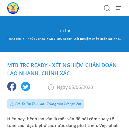
Search
Open
Menu
Tin tức
Trang chủ
Tin tức y khoa
MTB TRC Ready - Xét nghiệm chẩn đoán lao nhanh, chính xác
MTB TRC READY - XÉT NGHIỆM CHẨN ĐOÁN
LAO NHANH, CHÍNH XÁC
Ngày 05/06/2020
CN. Tạ Thị Thu Lan - Trung tâm Xét nghiệm
Hiện nay, bệnh lao vẫn là một vấn đề nổi cộm của y tế
toàn cầu, đặc biệt ở các nước đang phát triển. Việc phát