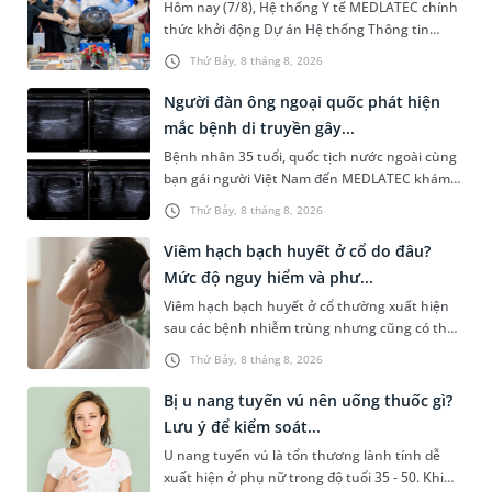
Hôm nay (7/8), Hệ thống Y tế MEDLATEC chính
thức khởi động Dự án Hệ thống Thông tin
Quản lý Bệnh viện (HIS - Hospital Information
Thứ Bảy, 8 tháng 8, 2026
System) giai đoạn mới. Dự á...
Người đàn ông ngoại quốc phát hiện
mắc bệnh di truyền gây...
Bệnh nhân 35 tuổi, quốc tịch nước ngoài cùng
bạn gái người Việt Nam đến MEDLATEC khám
sức khỏe tiền hôn nhân. Qua thăm khám và
Thứ Bảy, 8 tháng 8, 2026
làm các xét nghiệm chuyên sâu,...
Viêm hạch bạch huyết ở cổ do đâu?
Mức độ nguy hiểm và phư...
Viêm hạch bạch huyết ở cổ thường xuất hiện
sau các bệnh nhiễm trùng nhưng cũng có thể
liên quan đến lao hạch hoặc ung thư. Để tìm
Thứ Bảy, 8 tháng 8, 2026
hiểu nguyên nhân gây viêm,...
Bị u nang tuyến vú nên uống thuốc gì?
Lưu ý để kiểm soát...
U nang tuyến vú là tổn thương lành tính dễ
xuất hiện ở phụ nữ trong độ tuổi 35 - 50. Khi