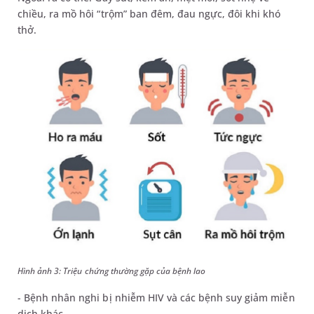
chiều, ra mồ hôi “trộm” ban đêm, đau ngực, đôi khi khó
thở.
Hình ảnh 3: Triệu chứng thường gặp của bệnh lao
- Bệnh nhân nghi bị nhiễm HIV và các bệnh suy giảm miễn
dịch khác.