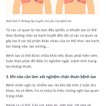
Hình ảnh 2: Đường lây truyền chủ yếu của bệnh lao
Từ các cơ quan bị lao ban đầu (phổi), vi khuẩn lao có thể
theo đường máu và bạch huyết đến tất cả các cơ quan và
gây lao ở các bộ phận khác nhau của cơ thể như: lao hạch,
lao màng não, lao xương,…
Bệnh lao có thể được chữa khỏi nếu được phát hiện sớm,
tuân theo phác đồ điều trị nghiêm ngặt, tránh tình trạng
lao kháng thuốc.
3. Khi nào cần làm xét nghiệm chẩn đoán bệnh lao
Bệnh nhân nghi bị nhiễm lao: Ho kéo dài trên 2 tuần (ho
khan, ho có đờm, ho ra máu) là triệu chứng nghi lao quan
trọng nhất.
Ngoài ra có thể: Gầy sút, kém ăn, mệt mỏi, sốt nhẹ về