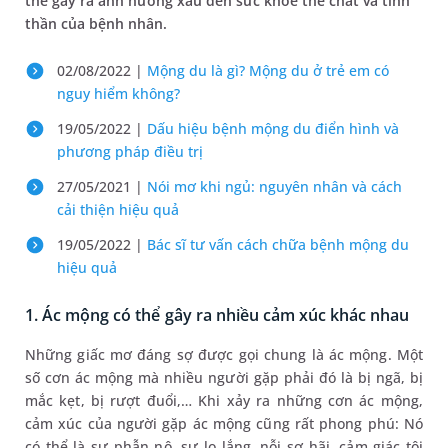
thể gây ra ảnh hưởng xấu đến sức khỏe thể chất và tinh
thần của bệnh nhân.
02/08/2022 |
Mộng du là gì? Mộng du ở trẻ em có
nguy hiểm không?
19/05/2022 |
Dấu hiệu bệnh mộng du điển hình và
phương pháp điều trị
27/05/2021 |
Nói mơ khi ngủ: nguyên nhân và cách
cải thiện hiệu quả
19/05/2022 |
Bác sĩ tư vấn cách chữa bệnh mộng du
hiệu quả
1. Ác mộng có thể gây ra nhiều cảm xúc khác nhau
Những giấc mơ đáng sợ được gọi chung là ác mộng. Một
số cơn ác mộng mà nhiều người gặp phải đó là bị ngã, bị
mắc kẹt, bị rượt đuổi,… Khi xảy ra những cơn ác mộng,
cảm xúc của người gặp ác mộng cũng rất phong phú: Nó
có thể là sự phẫn nộ, sự lo lắng, nỗi sợ hãi, cảm giác tội