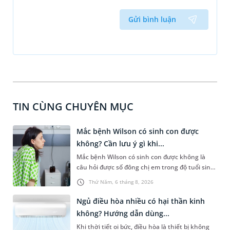
Gửi bình luận
TIN CÙNG CHUYÊN MỤC
Mắc bệnh Wilson có sinh con được
không? Cần lưu ý gì khi...
Mắc bệnh Wilson có sinh con được không là
câu hỏi được số đông chị em trong độ tuổi sinh
sản quan tâm. Trên thực tế, người mắc bệnh
Thứ Năm, 6 tháng 8, 2026
Wilson vẫn có thể mang thai và sinh con nếu
được điều trị ổn định, theo dõi chặt chẽ và kiểm
Ngủ điều hòa nhiều có hại thần kinh
soát bệnh tốt. Bài viết sau sẽ giúp bạn hiểu
không? Hướng dẫn dùng...
hơn các yếu tố rủi ro và cách thức khắc phục
Khi thời tiết oi bức, điều hòa là thiết bị không
để phụ nữ mang thai mắc bệnh lý này có thể