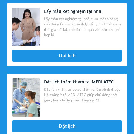
Lấy mẫu xét nghiệm tại nhà
Lấy mẫu xét nghiệm tại nhà giúp khách hàng
chủ động tầm soát bệnh lý. Đồng thời tiết kiệm
thời gian đi lại, chờ đợi kết quả với mức chi phí
hợp lý.
Đặt lịch
Đặt lịch thăm khám tại MEDLATEC
Đặt lịch khám tại cơ sở khám chữa bệnh thuộc
Hệ thống Y tế MEDLATEC giúp chủ động thời
gian, hạn chế tiếp xúc đông người.
Đặt lịch