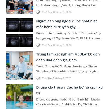
Hôm nay (7/8), Hệ thống Y tế MEDLATEC chính
thức khởi động Dự án Hệ thống Thông tin
Quản lý Bệnh viện (HIS - Hospital Information
Thứ Bảy, 8 tháng 8, 2026
System) giai đoạn mới. Dự á...
Người đàn ông ngoại quốc phát hiện
mắc bệnh di truyền gây...
Bệnh nhân 35 tuổi, quốc tịch nước ngoài cùng
bạn gái người Việt Nam đến MEDLATEC khám
sức khỏe tiền hôn nhân. Qua thăm khám và
Thứ Bảy, 8 tháng 8, 2026
làm các xét nghiệm chuyên sâu,...
Trung tâm Xét nghiệm MEDLATEC đón
đoàn BoA đánh giá giám...
Trong 2 ngày 6-7/8, đoàn chuyên gia đến từ
Văn phòng Công nhận Chất lượng quốc gia
(BoA) đã ghi nhận và đánh giá cao nỗ lực duy trì
Thứ Sáu, 7 tháng 8, 2026
hệ thống quản lý chất lượ...
Dị ứng clo trong nước hồ bơi và cách xử
trí
Dị ứng clo trong nước hồ bơi là nỗi băn khoăn
của rất nhiều người thích bơi lội, đặc biệt là