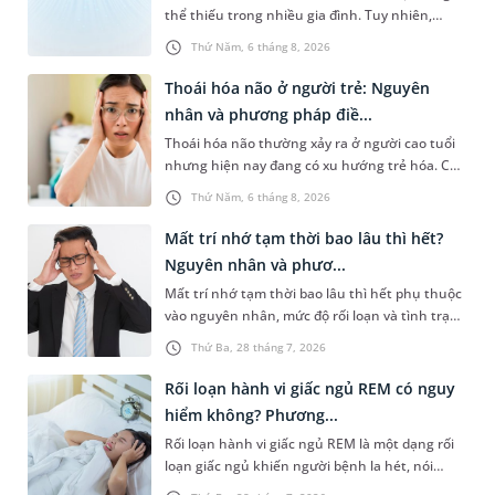
thể thiếu trong nhiều gia đình. Tuy nhiên,
yên tâm sinh con khỏe mạnh, an toàn.
nhiều người lo ngại rằng việc ngủ trong phòng
Thứ Năm, 6 tháng 8, 2026
điều hòa mỗi đêm có thể gây ảnh hưởng đến
hệ thần kinh, làm tê bì tay chân, đau đầu hoặc
Thoái hóa não ở người trẻ: Nguyên
thậm chí tăng nguy cơ đột quỵ. Vậy ngủ điều
nhân và phương pháp điề...
hòa nhiều có hại thần kinh không? Bài viết
Thoái hóa não thường xảy ra ở người cao tuổi
dưới đây sẽ giúp bạn hiểu rõ những ảnh hưởng
nhưng hiện nay đang có xu hướng trẻ hóa. Các
của việc ngủ điều hòa và biết cách sử dụng điều
yếu tố như căng thẳng kéo dài, lối sống thiếu
hòa để bảo vệ sức khỏe cho cả gia đình.
Thứ Năm, 6 tháng 8, 2026
lành mạnh, bệnh lý thần kinh, chấn thương,...
là nguyên nhân phổ biến dẫn đến thoái hóa
Mất trí nhớ tạm thời bao lâu thì hết?
não ở người trẻ. Bài viết sau sẽ cùng bạn tìm
Nguyên nhân và phươ...
hiểu cụ thể căn nguyên, cách thức chẩn đoán
Mất trí nhớ tạm thời bao lâu thì hết phụ thuộc
và điều trị bệnh lý này để hạn chế nguy cơ tổn
vào nguyên nhân, mức độ rối loạn và tình trạng
thương não không thể phục hồi.
sức khỏe của mỗi người. Có trường hợp trí nhớ
Thứ Ba, 28 tháng 7, 2026
hồi phục sau vài phút hoặc vài giờ, nhưng cũng
có thể kéo dài lâu hơn và cần được thăm khám.
Rối loạn hành vi giấc ngủ REM có nguy
Bài viết dưới đây sẽ giúp bạn hiểu rõ thời gian
hiểm không? Phương...
hồi phục, dấu hiệu cần lưu ý và cách cải thiện
Rối loạn hành vi giấc ngủ REM là một dạng rối
tình trạng này.
loạn giấc ngủ khiến người bệnh la hét, nói
chuyện, vung tay chân, đấm đá,... trong giấc