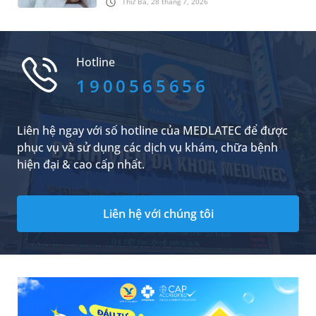
Thứ Ba, 28 tháng 7, 2026
mơ. Những biểu hiện đó không chỉ làm giảm
chất lượng giấc ngủ mà còn tiềm ẩn nguy cơ
gây chấn thương cho chính mình và người ngủ
cùng. Để hiểu hơn về bệnh lý này, bạn có thể
Hotline
theo dõi những chia sẻ trong bài viết dưới đây.
1900565656
Liên hệ ngay với số hotline của MEDLATEC để được
phục vụ và sử dụng các dịch vụ khám, chữa bệnh
hiện đại & cao cấp nhất.
Liên hệ với chúng tôi