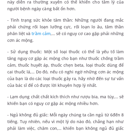
này diễn ra thường xuyên có thể khiến cho tâm lý của
người bệnh ngày càng bất ổn hơn.
- Tình trạng sức khỏe tâm thần: Những người đang mắc
phải chứng rối loạn lưỡng cực, rối loạn lo âu, tâm thần
phân liệt và
trầm cảm
,… sẽ có nguy cơ cao gặp phải những
cơn ác mộng.
- Sử dụng thuốc: Một số loại thuốc có thể là yếu tố làm
tăng nguy cơ gặp ác mộng cho bạn như thuốc chống trầm
cảm, thuốc huyết áp, thuốc chẹn beta, loại thuốc dùng để
cai thuốc lá,… Do đó, nếu có nghi ngờ những cơn ác mộng
của bạn là do các loại thuốc gây ra, hãy nhờ đến sự tư vấn
của bác sĩ để có được lời khuyên hợp lý nhất.
- Lạm dụng chất chất kích thích như rượu bia, ma túy,… sẽ
khiến bạn có nguy cơ gặp ác mộng nhiều hơn.
- Ngủ không đủ giấc: Mỗi ngày chúng ta cần ngủ từ 6đến 8
tiếng. Tuy nhiên, nếu vì một lý do nào đó, chẳng hạn như
phải làm việc, chăm con,… khiến bạn không ngủ đủ giấc