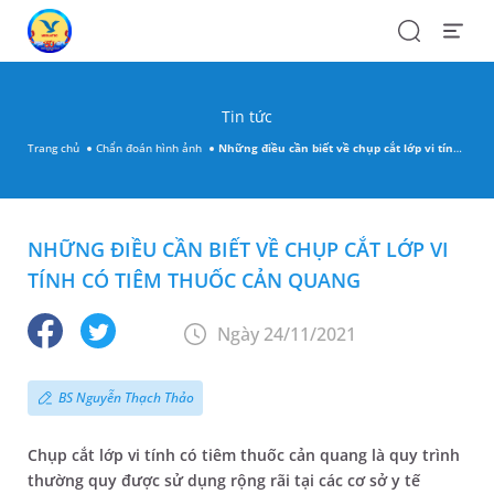
Search
Open
Menu
Tin tức
Trang chủ
Chẩn đoán hình ảnh
Những điều cần biết về chụp cắt lớp vi tính có tiêm thuốc cản quang
NHỮNG ĐIỀU CẦN BIẾT VỀ CHỤP CẮT LỚP VI
TÍNH CÓ TIÊM THUỐC CẢN QUANG
Ngày 24/11/2021
BS Nguyễn Thạch Thảo
Chụp cắt lớp vi tính có tiêm thuốc cản quang là quy trình
thường quy được sử dụng rộng rãi tại các cơ sở y tế