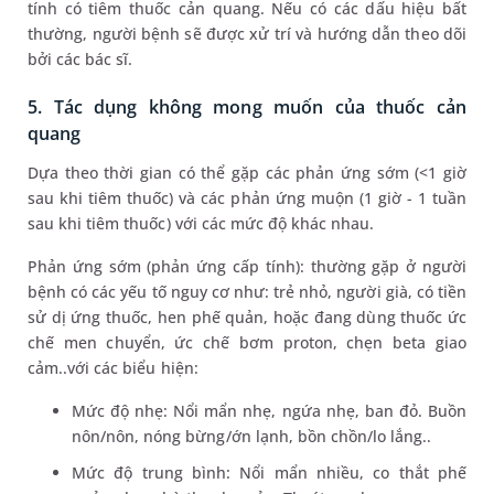
tính có tiêm thuốc cản quang. Nếu có các dấu hiệu bất
thường, người bệnh sẽ được xử trí và hướng dẫn theo dõi
bởi các bác sĩ.
5. Tác dụng không mong muốn của thuốc cản
quang
Dựa theo thời gian có thể gặp các phản ứng sớm (<1 giờ
sau khi tiêm thuốc) và các phản ứng muộn (1 giờ - 1 tuần
sau khi tiêm thuốc) với các mức độ khác nhau.
Phản ứng sớm (phản ứng cấp tính): thường gặp ở người
bệnh có các yếu tố nguy cơ như: trẻ nhỏ, người già, có tiền
sử dị ứng thuốc, hen phế quản, hoặc đang dùng thuốc ức
chế men chuyển, ức chế bơm proton, chẹn beta giao
cảm..với các biểu hiện:
Mức độ nhẹ: Nổi mẩn nhẹ, ngứa nhẹ, ban đỏ. Buồn
nôn/nôn, nóng bừng/ớn lạnh, bồn chồn/lo lắng..
Mức độ trung bình: Nổi mẩn nhiều, co thắt phế