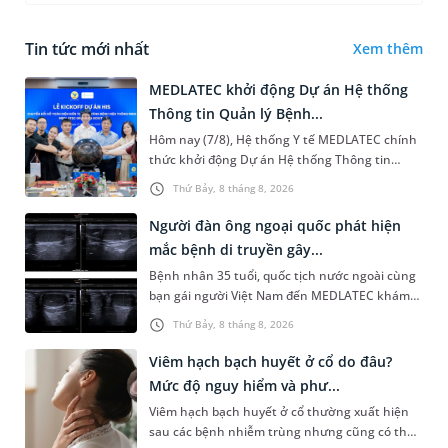
Tin tức mới nhất
Xem thêm
MEDLATEC khởi động Dự án Hệ thống
Thông tin Quản lý Bệnh...
Hôm nay (7/8), Hệ thống Y tế MEDLATEC chính
thức khởi động Dự án Hệ thống Thông tin
Quản lý Bệnh viện (HIS - Hospital Information
Thứ Bảy, 8 tháng 8, 2026
System) giai đoạn mới. Dự á...
Người đàn ông ngoại quốc phát hiện
mắc bệnh di truyền gây...
Bệnh nhân 35 tuổi, quốc tịch nước ngoài cùng
bạn gái người Việt Nam đến MEDLATEC khám
sức khỏe tiền hôn nhân. Qua thăm khám và
Thứ Bảy, 8 tháng 8, 2026
làm các xét nghiệm chuyên sâu,...
Viêm hạch bạch huyết ở cổ do đâu?
Mức độ nguy hiểm và phư...
Viêm hạch bạch huyết ở cổ thường xuất hiện
sau các bệnh nhiễm trùng nhưng cũng có thể