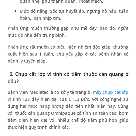
quản nhẹ, phù thanh quản. Thoát mạch.
Mức độ nặng: Sốc tụt huyết áp, ngừng hô hấp, tuần
hoàn, loạn nhịp tim..
Phản ứng muộn thường gặp như mề đay, ban đỏ, ngứa
mức độ nhẹ đến trung bình.
Phản ứng rất muộn có biểu hiện nhiễm độc giáp, thường
xuất hiện sau 1 tuần, chủ yếu gặp ở các bệnh nhân có
bệnh lý tuyến giáp.
6. Chụp cắt lớp vi tính có tiêm thuốc cản quang ở
đâu?
Bệnh viện Medlatec là cơ sở y tế trang bị
máy chụp cắt lớp
vi tính 128 dãy hiện đại của CHLB Đức, với công nghệ sử
dụng hai mức năng lượng tiên tiến nhất hiện nay. Cùng
với thuốc cản quang Omnipaque có tính an toàn cao, bơm
tiêm điện hiện đại với nhiều chế độ tiêm phù hợp giúp
thực hiện quy trình chính xác.