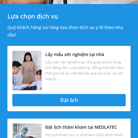
Lựa chọn dịch vụ
Quý khách hàng vui lòng lựa chọn dịch vụ y tế theo nhu
cầu!
Lấy mẫu xét nghiệm tại nhà
Lấy mẫu xét nghiệm tại nhà giúp khách hàng
chủ động tầm soát bệnh lý. Đồng thời tiết kiệm
thời gian đi lại, chờ đợi kết quả với mức chi phí
hợp lý.
Đặt lịch
Đặt lịch thăm khám tại MEDLATEC
Đặt lịch khám tại cơ sở khám chữa bệnh thuộc