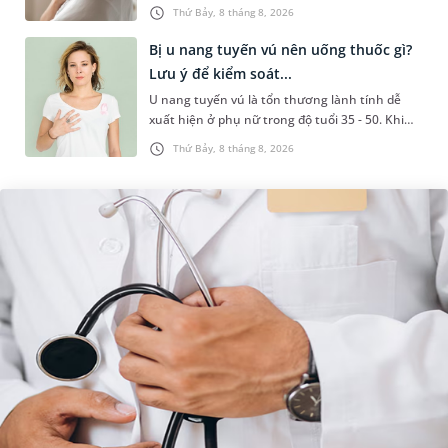
liên quan đến lao hạch hoặc ung thư. Để tìm
Thứ Bảy, 8 tháng 8, 2026
hiểu nguyên nhân gây viêm,...
Bị u nang tuyến vú nên uống thuốc gì?
Lưu ý để kiểm soát...
U nang tuyến vú là tổn thương lành tính dễ
xuất hiện ở phụ nữ trong độ tuổi 35 - 50. Khi
được chẩn đoán mắc bệnh, nhiều người
Thứ Bảy, 8 tháng 8, 2026
thường băn khoăn u nang tuyến v...