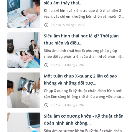
siêu âm thấy thai...
Khi bị trễ kinh và kiểm tra que thử thai hiện 2
vạch, các chị em thường bồn chồn và muốn đi
siêu âm ngay để được nhìn thấy thai nhi.
Thứ Tư, 5 tháng 8, 2026
Nhưng liệu siêu âm sớm như vậy có nên hay
không và trễ kinh bao lâu thì siêu âm thấy thai?
Siêu âm hình thái học là gì? Thời gian
Bài viết sau đây sẽ giúp các bạn giải đáp chi tiết
thực hiện và điều...
hơn các thắc mắc này.
Siêu âm hình thái học là phương pháp giúp
theo dõi sự phát triển của thai nhi và phát hiện
sớm những bất thường các dị tật nếu có. Bài
Thứ Sáu, 3 tháng 7, 2026
viết dưới đây sẽ giúp chị em hiểu rõ siêu âm
hình thái học là gì, cần thực hiện vào những
Một tuần chụp X-quang 2 lần có sao
thời điểm nào của thai kỳ và một số vấn đề mẹ
không và những đối tượ...
bầu cần lưu ý để có thai kỳ an toàn, khỏe
Chụp X-quang là kỹ thuật chẩn đoán hình ảnh
mạnh.
cận lâm sàng không thể thiếu trong việc phát
hiện và điều trị nhiều bệnh lý. Tuy nhiên, do
Thứ Sáu, 3 tháng 7, 2026
phương pháp này sử dụng tia bức xạ, không ít
bệnh nhân lo lắng liệu Một tuần chụp X-quang
Siêu âm cơ xương khớp - Kỹ thuật chẩn
2 lần có sao không và tần suất thực hiện thế
đoán hình ảnh không...
nào mới an toàn. Bài viết dưới đây sẽ giải đáp
Siêu âm cơ xương khớp là kỹ thuật chẩn đoán
chi tiết thắc mắc trên, giúp bạn có cái nhìn