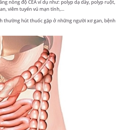
ng nồng độ CEA ví dụ như: polyp dạ dày, polyp ruột,
gan, viêm tuyến vú mạn tính,…
ình thường hút thuốc gặp ở những người xơ gan, bệnh