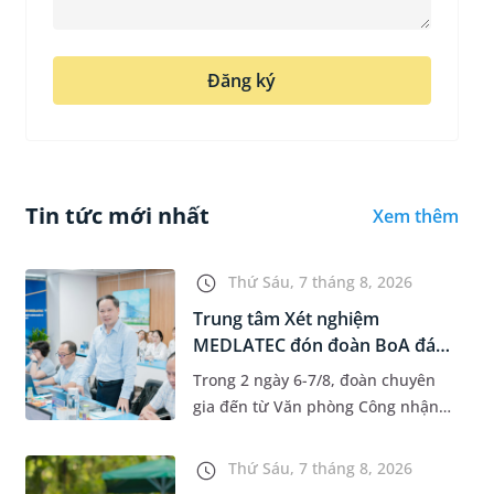
Đăng ký
Tin tức mới nhất
Xem thêm
Thứ Sáu, 7 tháng 8, 2026
Trung tâm Xét nghiệm
MEDLATEC đón đoàn BoA đánh
giá giám...
Trong 2 ngày 6-7/8, đoàn chuyên
gia đến từ Văn phòng Công nhận
Chất lượng quốc gia (BoA) đã ghi
nhận và đánh giá cao nỗ lực duy trì
Thứ Sáu, 7 tháng 8, 2026
hệ thống quản lý chất lượ...