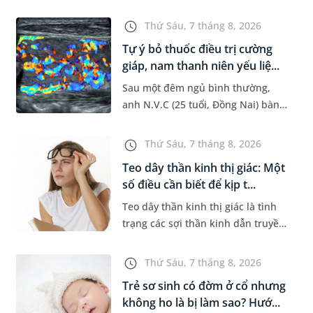
đường hô hấp nguy hiểm, thường
bùng phát vào thời điểm giao mùa.
Thứ Sáu, 7 tháng 8, 2026
Khi những tổn thương ban đầ...
Tự ý bỏ thuốc điều trị cường
giáp, nam thanh niên yếu liệ...
Sau một đêm ngủ bình thường,
anh N.V.C (25 tuổi, Đồng Nai) bàng
hoàng phát hiện yếu liệt 2 chân,
không thể vận động đi lại được. Kết
Thứ Sáu, 7 tháng 8, 2026
quả thăm khám tại Phòng...
Teo dây thần kinh thị giác: Một
số điều cần biết để kịp t...
Teo dây thần kinh thị giác là tình
trạng các sợi thần kinh dẫn truyền
tín hiệu từ mắt lên não bị tổn
thương và dần mất đi chức năng
Thứ Sáu, 7 tháng 8, 2026
hoạt động. Nếu điều trị m...
Trẻ sơ sinh có đờm ở cổ nhưng
không ho là bị làm sao? Hướ...