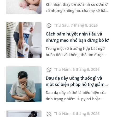
Khi nhận thấy trẻ sơ sinh có đờm ở
cổ nhưng không ho, cha mẹ sẽ băn
khoăn liệu con có đang mắc bệnh
đường hô hấp hay không. Những
Thứ Sáu, 7 tháng 8, 2026
chia sẻ dưới đây sẽ giúp ch...
Cách bấm huyệt nhịn tiểu và
những mẹo nhỏ bạn đừng bỏ lỡ
Trong một số trường hợp bất ngờ
buồn tiểu và không thể tìm được
nhà vệ sinh, nhiều người đã áp
dụng phương pháp bấm huyệt
Thứ Năm, 6 tháng 8, 2026
nhịn tiểu. Vậy cách bấm huyệt
Đau dạ dày uống thuốc gì và
nhịn...
một số biện pháp hỗ trợ giảm...
Đau dạ dày có thể là biểu hiện của
tình trạng nhiễm H. pylori hoặc
bệnh lý về đường tiêu hoá khác.
Dựa theo nguyên nhân cụ thể, bác
Thứ Năm, 6 tháng 8, 2026