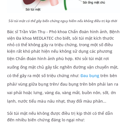
Sỏi túi mật có thể gây biến chứng nguy hiểm nếu không điều trị kịp thời
Bác sĩ Trần Văn Thụ - Phó khoa Chẩn đoán hình ảnh, Bệnh
viện Đa khoa MEDLATEC cho biết, sỏi túi mật kích thước
nhỏ có thể không gây ra triệu chứng, trong một số điều
kiện rất khó phát hiện nếu không sử dụng các phương
tiện Chẩn đoán hình ảnh phù hợp.
Khi sỏi túi mật rơi
xuống
ống mật chủ
gây tắc nghẽn
đường
vận chuyển mật
,
có thể
gây ra
một số
triệu chứng
như
:
Đau bụng
trên bên
phải
/ vùng giữa bụng trên/ đ
au bụng trên bên phải lan ra
vai phải hoặc lưng
, vàng da, vàng mắt, buồn nôn, sốt, ớn
lạnh, nước tiểu màu nâu nhạt, thay đổi màu phân...
Sỏi túi mật nếu không được điều trị kịp thời có thể dẫn
đến nhiều biến chứng đáng lo ngại như: