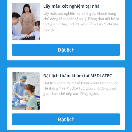
Lấy mẫu xét nghiệm tại nhà
Lấy mẫu xét nghiệm tại nhà giúp khách hàng
chủ động tầm soát bệnh lý. Đồng thời tiết kiệm
thời gian đi lại, chờ đợi kết quả với mức chi phí
hợp lý.
Đặt lịch
Đặt lịch thăm khám tại MEDLATEC
Đặt lịch khám tại cơ sở khám chữa bệnh thuộc
Hệ thống Y tế MEDLATEC giúp chủ động thời
gian, hạn chế tiếp xúc đông người.
Đặt lịch