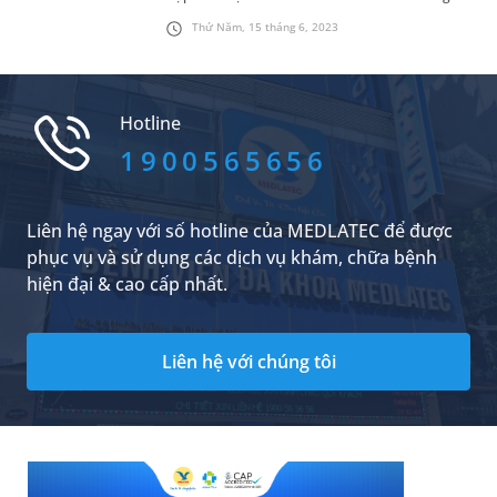
bên phải sau khi bị sưng đau bắp chân phải 1
Thứ Năm, 15 tháng 6, 2023
tuần. Nhờ sự vào cuộc tích cực của đội ngũ bác
sĩ, bệnh nhân được chẩn đoán đúng - trúng và
điều trị dứt điểm tình trạng thuyên tắc động
mạch phổi.
Hotline
1900565656
Liên hệ ngay với số hotline của MEDLATEC để được
phục vụ và sử dụng các dịch vụ khám, chữa bệnh
hiện đại & cao cấp nhất.
Liên hệ với chúng tôi