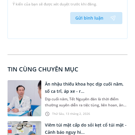
Ý kiến của bạn sẽ được xét duyệt trước khi đăng.
Gửi bình luận
TIN CÙNG CHUYÊN MỤC
Ăn nhậu thiếu khoa học dịp cuối năm,
số ca trĩ, áp xe - r...
Dịp cuối năm, Tết Nguyên đán là thời điểm
thường xuyên diễn ra tiệc tùng, liên hoan, ăn
uống thất thường... khiến các bệnh lý hậu
Thứ Sáu, 13 tháng 2, 2026
môn, trực tràng, đặc biệt là trĩ, áp xe và rò hậu
môn trở nên nghiêm trọng hơn. An tâm năm
Viêm túi mật cấp do sỏi kẹt cổ túi mật -
mới trọn vẹn niềm vui, không lo sức khỏe,
Cảnh báo nguy hi...