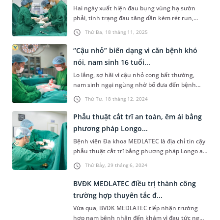
nhiều người dân quan tâm đi khám trong dịp
Hai ngày xuất hiện đau bụng vùng hạ sườn
cuối năm, nhất là những người bị áp xe, rò hậu
phải, tình trạng đau tăng dần kèm rét run,
môn.
người phụ nữ đến khám tại Bệnh viện Đa khoa
Thứ Ba, 18 tháng 11, 2025
MEDLATEC. Tại đây, các bác sĩ chẩn đoán chị bị
viêm túi mật cấp do sỏi kẹt cổ túi mật, nghi hoại
“Cậu nhỏ” biến dạng vì căn bệnh khó
tử thành túi mật - một tình trạng nguy hiểm
nói, nam sinh 16 tuổi...
cần được phẫu thuật cấp cứu để bảo toàn tính
Lo lắng, sợ hãi vì cậu nhỏ cong bất thường,
mạng.
nam sinh ngại ngùng nhờ bố đưa đến bệnh
viện kiểm tra thì được chẩn đoán mắc căn bệnh
Thứ Tư, 18 tháng 12, 2024
khó nói.
Phẫu thuật cắt trĩ an toàn, êm ái bằng
phương pháp Longo...
Bệnh viện Đa khoa MEDLATEC là địa chỉ tin cậy
phẫu thuật cắt trĩ bằng phương pháp Longo an
toàn, ít đau, phục hồi nhanh chóng nên được
Thứ Bảy, 29 tháng 6, 2024
đông đảo người dân tin tưởng lựa chọn thực
hiện.
BVĐK MEDLATEC điều trị thành công
trường hợp thuyên tắc đ...
Vừa qua, BVĐK MEDLATEC tiếp nhận trường
hợp nam bệnh nhân đến khám vì đau tức ngực