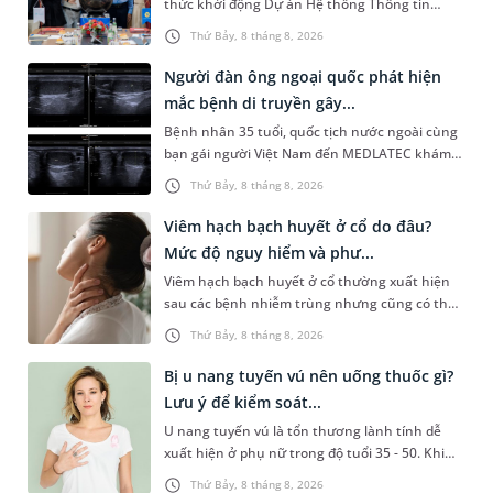
thức khởi động Dự án Hệ thống Thông tin
Quản lý Bệnh viện (HIS - Hospital Information
Thứ Bảy, 8 tháng 8, 2026
System) giai đoạn mới. Dự á...
Người đàn ông ngoại quốc phát hiện
mắc bệnh di truyền gây...
Bệnh nhân 35 tuổi, quốc tịch nước ngoài cùng
bạn gái người Việt Nam đến MEDLATEC khám
sức khỏe tiền hôn nhân. Qua thăm khám và
Thứ Bảy, 8 tháng 8, 2026
làm các xét nghiệm chuyên sâu,...
Viêm hạch bạch huyết ở cổ do đâu?
Mức độ nguy hiểm và phư...
Viêm hạch bạch huyết ở cổ thường xuất hiện
sau các bệnh nhiễm trùng nhưng cũng có thể
liên quan đến lao hạch hoặc ung thư. Để tìm
Thứ Bảy, 8 tháng 8, 2026
hiểu nguyên nhân gây viêm,...
Bị u nang tuyến vú nên uống thuốc gì?
Lưu ý để kiểm soát...
U nang tuyến vú là tổn thương lành tính dễ
xuất hiện ở phụ nữ trong độ tuổi 35 - 50. Khi
được chẩn đoán mắc bệnh, nhiều người
Thứ Bảy, 8 tháng 8, 2026