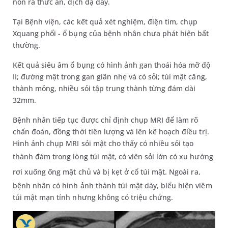
nôn ra thức ăn, dịch dạ dày.
Tại Bệnh viện, các kết quả xét nghiệm, điện tim, chụp
Xquang phổi - ổ bụng của bệnh nhân chưa phát hiện bất
thường.
Kết quả siêu âm ổ bụng có hình ảnh gan thoái hóa mỡ độ
II; đường mật trong gan giãn nhẹ và có sỏi; túi mật căng,
thành mỏng, nhiều sỏi tập trung thành từng đám dài
32mm.
Bệnh nhân tiếp tục được chỉ định chụp MRI để làm rõ
chẩn đoán, đồng thời tiên lượng và lên kế hoạch điều trị.
Hình ảnh chụp MRI sỏi mật cho thấy có nhiều sỏi tạo
thành đám trong lòng túi mật,
có viên sỏi lớn
có xu hướng
rơi xuống ống mật chủ và bị
kẹt
ở
cổ túi mật
.
Ngoài ra,
bệnh nhân có hình ảnh thành túi mật dày, biểu hiện viêm
túi mật mạn tính nhưng không có triệu chứng.