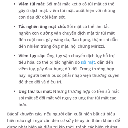
Viêm túi mật:
Sỏi mật mắc kẹt ở cổ túi mật có thể
gây ứ dịch mật, viêm túi mật, xuất hiện với những
cơn đau dữ dội kèm sốt.
Tắc nghẽn ống mật chủ:
Sỏi mật có thể làm tắc
nghẽn con đường vận chuyển dịch mật từ túi mật
đến ruột non, gây vàng da, đau bụng, thậm chí dẫn
đến nhiễm trùng ống mật, hội chứng Mirizzi.
Viêm tụy cấp:
Ống tụy vận chuyển dịch tụy hỗ trợ
tiêu hóa, có thể bị tắc nghẽn do
sỏi mật
, dẫn đến
viêm tụy, gây đau bụng dữ dội. Trong trường hợp
này, người bệnh buộc phải nhập viện thường xuyên
để theo dõi và điều trị.
Ung thư túi mật:
Những trường hợp có tiền sử mắc
sỏi mật sẽ đối mặt với nguy cơ ung thư túi mật cao
hơn.
Bác sĩ khuyến cáo, nếu người dân xuất hiện bất cứ biểu
hiện nào nghi ngờ cần đến cơ sở y tế uy tín thăm khám để
được phát hiện và điều trị kịp thời, tránh các biến chứng