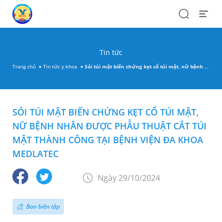
Search
Open
Menu
Tin tức
Trang chủ
Tin tức y khoa
Sỏi túi mật biến chứng kẹt cổ túi mật, nữ bệnh nhân được phẫu thuật cắt túi mật thành công tại Bệnh viện Đa khoa MEDLATEC
SỎI TÚI MẬT BIẾN CHỨNG KẸT CỔ TÚI MẬT,
NỮ BỆNH NHÂN ĐƯỢC PHẪU THUẬT CẮT TÚI
MẬT THÀNH CÔNG TẠI BỆNH VIỆN ĐA KHOA
MEDLATEC
Ngày 29/10/2024
Ban biên tập