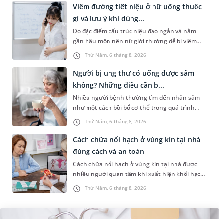
Viêm đường tiết niệu ở nữ uống thuốc
gì và lưu ý khi dùng...
Do đặc điểm cấu trúc niệu đạo ngắn và nằm
gần hậu môn nên nữ giới thường dễ bị viêm
đường tiết niệu hơn nam giới. Tùy theo nguyên
Thứ Năm, 6 tháng 8, 2026
nhân, mức độ nhiễm trùng và...
Người bị ung thư có uống được sâm
không? Những điều cần b...
Nhiều người bệnh thường tìm đến nhân sâm
như một cách bồi bổ cơ thể trong quá trình
điều trị ung thư. Tuy nhiên, câu hỏi người bị
Thứ Năm, 6 tháng 8, 2026
ung thư có uống được sâm kh...
Cách chữa nổi hạch ở vùng kín tại nhà
đúng cách và an toàn
Cách chữa nổi hạch ở vùng kín tại nhà được
nhiều người quan tâm khi xuất hiện khối hạch
nhỏ ở vùng bẹn hoặc cơ quan sinh dục. Nếu
Thứ Năm, 6 tháng 8, 2026
hạch mới xuất hiện, kích th...