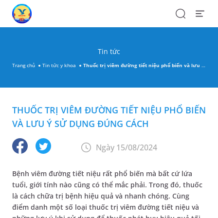
Search
Open
Menu
Tin tức
Trang chủ
Tin tức y khoa
Thuốc trị viêm đường tiết niệu phổ biến và lưu ý sử dụng đúng cách
THUỐC TRỊ VIÊM ĐƯỜNG TIẾT NIỆU PHỔ BIẾN
VÀ LƯU Ý SỬ DỤNG ĐÚNG CÁCH
Ngày 15/08/2024
Bệnh viêm đường tiết niệu rất phổ biến mà bất cứ lứa
tuổi, giới tính nào cũng có thể mắc phải. Trong đó, thuốc
là cách chữa trị bệnh hiệu quả và nhanh chóng. Cùng
điểm danh một số loại thuốc trị viêm đường tiết niệu và