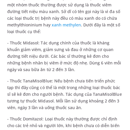
một nhóm thuốc thường được sử dụng là thuốc viêm
đường tiết niệu màu xanh. Sở dĩ có tên gọi này là vì đa số
các loại thuốc trị bệnh này đều có màu xanh do có chứa
methylthioninium hay
xanh methylen
. Dưới đây là một số
loại thuốc cụ thể:
- Thuốc Midasol: Tác dụng chính của thuốc là kháng
khuẩn giảm viêm, giảm sưng và đau ở những cơ quan
đường tiết niệu dưới. Các bác sĩ thường kê đơn cho
những bệnh nhân bị viêm ở mức độ nhẹ. Dùng 6 viên mỗi
ngày và sau bữa ăn từ 2 đến 3 lần.
- Thuốc TanaMisolBlue: Nếu bệnh chưa tiến triển phức
tạp thì đây cũng có thể là một trong những loại thuốc bác
sĩ sẽ kê đơn cho người bệnh. Tác dụng của TanaMisolBlue
tương tự thuốc Midasol. Mỗi lần sử dụng khoảng 2 đến 3
viên, ngày 3 lần và uống thuốc sau ăn.
- Thuốc Domitazol: Loại thuốc này thường được chỉ định
cho các trẻ nhỏ và người lớn, khi bệnh chưa có diễn biến