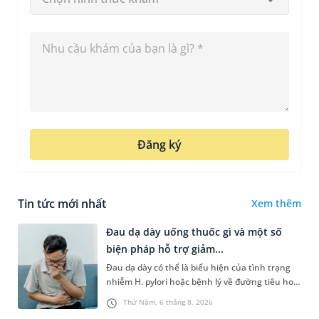
Đăng ký
Tin tức mới nhất
Xem thêm
Đau dạ dày uống thuốc gì và một số
biện pháp hỗ trợ giảm...
Đau dạ dày có thể là biểu hiện của tình trạng
nhiễm H. pylori hoặc bệnh lý về đường tiêu hoá
khác. Dựa theo nguyên nhân cụ thể, bác sĩ sẽ
Thứ Năm, 6 tháng 8, 2026
cân nhắc chỉ định p...