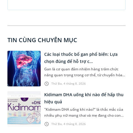
TIN CÙNG CHUYÊN MỤC
Các loại thuốc bổ gan phổ biến: Lựa
chọn đúng để hỗ trợ c...
Gan là cơ quan đảm nhiệm hàng trăm chức
năng quan trọng trong cơ thể, từ chuyển hóa
dinh dưỡng, thải độc đến tổng hợp các chất
Thứ Ba, 4 tháng 8, 2026
cần thiết cho sự sống. Với mong muốn duy trì
sức khỏe, nhiều người tìm kiếm các loại thuốc
Kidimam DHA uống khi nào để hấp thu
bổ gan phổ biến để hỗ trợ hoạt động của gan.
hiệu quả
Tuy nhiên, lựa chọn sản phẩm phù hợp cần
"Kidimam DHA uống khi nào?" là thắc mắc của
dựa trên tình trạng sức khỏe, thành phần và
nhiều phụ nữ mang thai và mẹ đang cho con
bằng chứng khoa học thay vì chỉ dựa vào quảng
bú khi lựa chọn sản phẩm bổ sung DHA. Bên
cáo.
Thứ Ba, 4 tháng 8, 2026
cạnh việc chọn đúng sản phẩm, sử dụng đúng