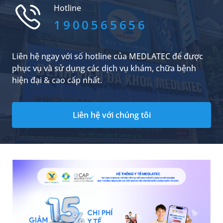
khác, làm tăng nguy cơ mắc bệnh gout và
Hotline
nhiều biến chứng liên quan. Vậy chỉ số axit uric
bao nhiêu thì phải uống thuốc? Có thể hạ chỉ
1900565656
số này bằng cách nào? Bạn có thể tìm hiểu
thông tin liên quan qua nội dung được đề cập ở
bài viết sau đây.
Liên hệ ngay với số hotline của MEDLATEC để được
phục vụ và sử dụng các dịch vụ khám, chữa bệnh
hiện đại & cao cấp nhất.
Liên hệ với chúng tôi