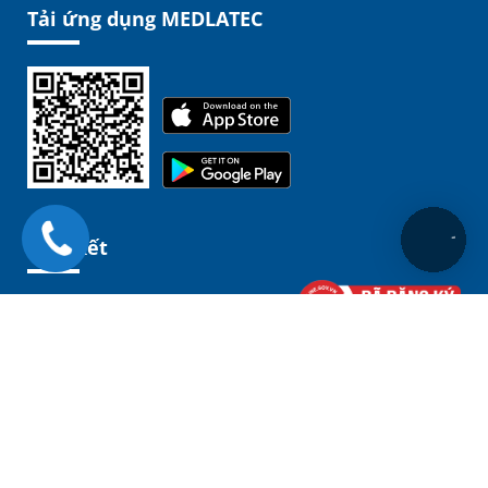
Tải ứng dụng MEDLATEC
Liên kết
Chịu trách nhiệm nội dung:
GĐ. BSCKII. Nguyễn Đình Tuấn
Copyright 2020 © Bệnh Viện Đa khoa MEDLATEC