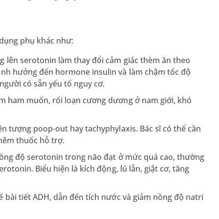
c dụng phụ khác như:
ng lên serotonin làm thay đổi cảm giác thèm ăn theo
ảnh hưởng đến hormone insulin và làm chậm tốc độ
người có sẵn yếu tố nguy cơ.
iảm ham muốn, rối loạn cương dương ở nam giới, khó
iện tượng poop-out hay tachyphylaxis. Bác sĩ có thể cần
thêm thuốc hỗ trợ.
 nồng độ serotonin trong não đạt ở mức quá cao, thường
otonin. Biểu hiện là kích động, lú lẫn, giật cơ, tăng
.
ế bài tiết ADH, dẫn đến tích nước và giảm nồng độ natri