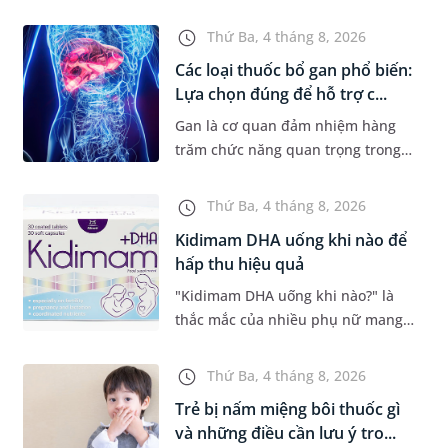
nhiễm mỡ... thường có dấu hiệu
mờ nhạt, hoặc không có dấu hiệu.
Thứ Ba, 4 tháng 8, 2026
Đây có thể là con đường dẫn...
Các loại thuốc bổ gan phổ biến:
Lựa chọn đúng để hỗ trợ c...
Gan là cơ quan đảm nhiệm hàng
trăm chức năng quan trọng trong
cơ thể, từ chuyển hóa dinh dưỡng,
thải độc đến tổng hợp các chất cần
Thứ Ba, 4 tháng 8, 2026
thiết cho sự sống. Với mon...
Kidimam DHA uống khi nào để
hấp thu hiệu quả
"Kidimam DHA uống khi nào?" là
thắc mắc của nhiều phụ nữ mang
thai và mẹ đang cho con bú khi lựa
chọn sản phẩm bổ sung DHA. Bên
Thứ Ba, 4 tháng 8, 2026
cạnh việc chọn đúng sản phẩm,...
Trẻ bị nấm miệng bôi thuốc gì
và những điều cần lưu ý tro...