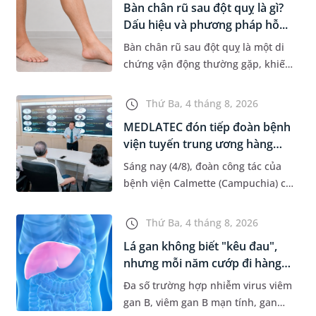
Bàn chân rũ sau đột quỵ là gì?
Dấu hiệu và phương pháp hỗ...
Bàn chân rũ sau đột quỵ là một di
chứng vận động thường gặp, khiến
người bệnh khó nâng bàn chân khi
đi lại, làm tăng nguy cơ vấp ngã và
Thứ Ba, 4 tháng 8, 2026
ảnh hưởng đến khả năn...
MEDLATEC đón tiếp đoàn bệnh
viện tuyến trung ương hàng
đầ...
Sáng nay (4/8), đoàn công tác của
bệnh viện Calmette (Campuchia) có
chuyến gặp mặt, tham quan và làm
việc tại Hệ thống Y tế MEDLATEC.
Thứ Ba, 4 tháng 8, 2026
Chuyến thăm quan góp ph...
Lá gan không biết "kêu đau",
nhưng mỗi năm cướp đi hàng
t...
Đa số trường hợp nhiễm virus viêm
gan B, viêm gan B mạn tính, gan