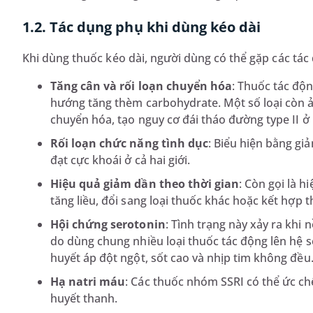
1.2. Tác dụng phụ khi dùng kéo dài
Khi dùng thuốc kéo dài, người dùng có thể gặp các tá
Tăng cân và rối loạn chuyển hóa
: Thuốc tác độ
hướng tăng thèm carbohydrate. Một số loại còn 
chuyển hóa, tạo nguy cơ đái tháo đường type II ở 
Rối loạn chức năng tình dục
: Biểu hiện bằng g
đạt cực khoái ở cả hai giới.
Hiệu quả giảm dần theo thời gian
: Còn gọi là h
tăng liều, đổi sang loại thuốc khác hoặc kết hợp 
Hội chứng serotonin
: Tình trạng này xảy ra khi
do dùng chung nhiều loại thuốc tác động lên hệ ser
huyết áp đột ngột, sốt cao và nhịp tim không đều
Hạ natri máu
: Các thuốc nhóm SSRI có thể ức ch
huyết thanh.