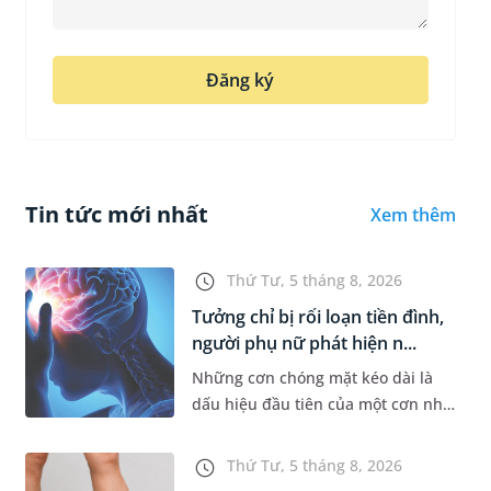
Đăng ký
Tin tức mới nhất
Xem thêm
Thứ Tư, 5 tháng 8, 2026
Tưởng chỉ bị rối loạn tiền đình,
người phụ nữ phát hiện n...
Những cơn chóng mặt kéo dài là
dấu hiệu đầu tiên của một cơn nhồi
máu não cấp mà người bệnh không
hề hay biết. Tại BVĐK MEDLATEC,
Thứ Tư, 5 tháng 8, 2026
chiến lược chẩn đoán chính...