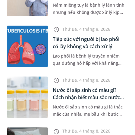
Nấm miệng tuy là bệnh lý lành tính
nhưng nếu không được xử lý kịp
thời sẽ gây đau rát, khiến trẻ quấy
khóc và bỏ ăn, bỏ bú. Để giúp con
Thứ Ba, 4 tháng 8, 2026
nhanh chóng khỏi bệnh...
Tiếp xúc với người bị lao phổi
có lây không và cách xử lý
Lao phổi là bệnh lý truyền nhiễm
qua đường hô hấp với khả năng
phát tán vi khuẩn rất cao trong
cộng đồng nếu không được kiểm
Thứ Ba, 4 tháng 8, 2026
soát tốt. Vậy khi tiếp xúc với n...
Nước ối sắp sinh có màu gì?
Cách nhận biết màu sắc nước
ố...
Nước ối sắp sinh có màu gì là thắc
mắc của nhiều mẹ bầu khi bước
vào những tuần cuối thai kỳ. Việc
nhận biết đặc điểm của nước ối khi
Thứ Ba, 4 tháng 8, 2026