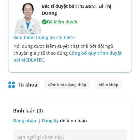
Bác sĩ duyệt bài:ThS.BSNT Lê Thị
Dương
Đã kiểm duyệt
Xem thêm thông tin chi tiết>>
Nội dung được kiểm duyệt chặt chẽ bởi đội ngũ
chuyên gia y tế theo đúng
Công bố quy trình duyệt
bài MEDLATEC.
Từ khoá:
viêm khớp dạng thấp
viêm khớp
Bình luận (
0
)
Đăng nhập
Đăng ký
để bình luận