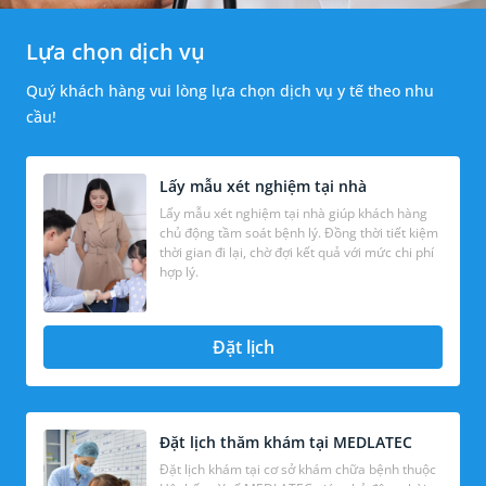
Lựa chọn dịch vụ
Quý khách hàng vui lòng lựa chọn dịch vụ y tế theo nhu
cầu!
Lấy mẫu xét nghiệm tại nhà
Lấy mẫu xét nghiệm tại nhà giúp khách hàng
chủ động tầm soát bệnh lý. Đồng thời tiết kiệm
thời gian đi lại, chờ đợi kết quả với mức chi phí
hợp lý.
Đặt lịch
Đặt lịch thăm khám tại MEDLATEC
Đặt lịch khám tại cơ sở khám chữa bệnh thuộc