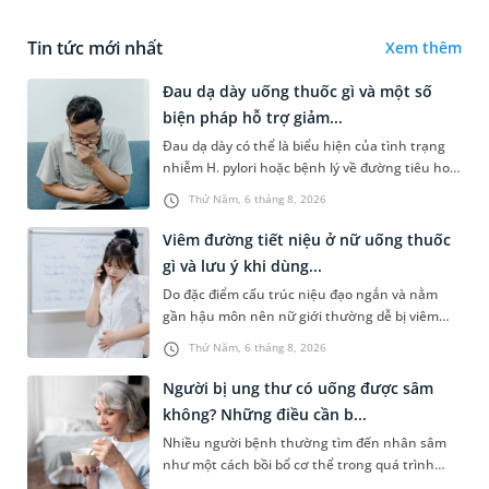
Tin tức mới nhất
Xem thêm
Đau dạ dày uống thuốc gì và một số
biện pháp hỗ trợ giảm...
Đau dạ dày có thể là biểu hiện của tình trạng
nhiễm H. pylori hoặc bệnh lý về đường tiêu hoá
khác. Dựa theo nguyên nhân cụ thể, bác sĩ sẽ
Thứ Năm, 6 tháng 8, 2026
cân nhắc chỉ định p...
Viêm đường tiết niệu ở nữ uống thuốc
gì và lưu ý khi dùng...
Do đặc điểm cấu trúc niệu đạo ngắn và nằm
gần hậu môn nên nữ giới thường dễ bị viêm
đường tiết niệu hơn nam giới. Tùy theo nguyên
Thứ Năm, 6 tháng 8, 2026
nhân, mức độ nhiễm trùng và...
Người bị ung thư có uống được sâm
không? Những điều cần b...
Nhiều người bệnh thường tìm đến nhân sâm
như một cách bồi bổ cơ thể trong quá trình
điều trị ung thư. Tuy nhiên, câu hỏi người bị