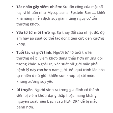
Tác nhân gây viêm nhiễm
: Sự tấn công của một số
loại vi khuẩn như Mycoplasma, Epstein-Barr,... khiến
khả năng miễn dịch suy giảm, tăng nguy cơ tổn
thương khớp.
Yếu tố từ môi trường
: Sự thay đổi của nhiệt độ, độ
ẩm hay áp suất có thể tác động tiêu cực đến xương
khớp.
Tuổi tác và giới tính
: Người từ 40 tuổi trở lên
thường dễ bị viêm khớp dạng thấp hơn những đối
tượng khác. Ngoài ra, xác suất nữ giới mắc phải
bệnh lý này cao hơn nam giới. Bởi quá trình lão hóa
tự nhiên ở nữ giới khiến sụn khớp bị xói mòn,
khung xương suy yếu.
Di truyền
: Người sinh ra trong gia đình có thành
viên bị viêm khớp dạng thấp hoặc mang kháng
nguyên xuất hiện bạch cầu HLA- DR4 dễ bị mắc
bệnh hơn.