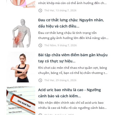
nhức khớp mà còn có thể ảnh hưởng đến chức
năng hoạt động của các cơ quan khác trong cơ
Thứ Hai, 13 tháng 7, 2026
thể nếu không được kiểm soát tốt. Điều này
khiến nhiều người lo lắng không biết người bị
Đau cơ thắt lưng chậu: Nguyên nhân,
bệnh gút sống được bao lâu sau khi phát hiện
dấu hiệu và cách điều...
bệnh. Vậy bệnh gút có thực sự nguy hiểm và
Đau cơ thắt lưng chậu là tình trạng tổn
điều trị có phức tạp không?
thương gây ảnh hưởng lớn đến khả năng vận
động hàng ngày. Việc nhận biết sớm dấu hiệu
Thứ Năm, 9 tháng 7, 2026
và điều trị đúng cách sẽ giúp bạn phòng ngừa
các biến chứng nguy hiểm cho cột sống và
Bài tập chữa viêm điểm bám gân khuỷu
khớp hông, tránh nguy cơ đau nhức mạn tính
tay có thực sự hiệu...
dai dẳng.
Khi chơi các môn thể thao như quần vợt, bóng
chuyền, bóng rổ, bạn có thể bị chấn thương tại
vùng khuỷu tay dẫn đến viêm điểm bám gân.
Thứ Hai, 29 tháng 6, 2026
Bên cạnh điều trị bằng thuốc, vật lý trị liệu,
nhiều người còn áp dụng một số bài tập chữa
Acid uric bao nhiêu là cao - Ngưỡng
viêm điểm bám gân khuỷu tay tại nhà. Vậy,
cảnh báo và cách kiểm...
những bài tập này có thực sự hiệu quả không?
Việc nhận diện chính xác chỉ số acid uric bao
nhiêu là cao và hiểu rõ các ngưỡng cảnh báo
rất quan trọng để ngăn ngừa các biến chứng
Thứ Ba, 9 tháng 6, 2026