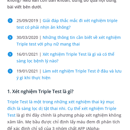
không? Nếu vẫn còn băn khoăn, đừng bỏ qua nội dung
bài viết bên dưới.
25/09/2019 |
Giải đáp thắc mắc đi xét nghiệm triple
test có phải nhịn ăn không?
30/03/2020 |
Những thông tin cần biết về xét nghiệm
Triple test với phụ nữ mang thai
16/01/2021 |
Xét nghiệm Triple Test là gì và có thể
sàng lọc bệnh lý nào?
19/01/2021 |
Làm xét nghiệm Triple Test ở đâu và lưu
ý gì khi thực hiện
1. Xét nghiệm Triple Test là gì?
Triple Test là một trong những xét nghiệm thai kỳ
mục
đích là
sàng lọc dị tật thai nhi. Cụ thể xét nghiệm
Triple
Test
là gì thì đây chính là phương pháp xét nghiệm không
xâm lấn. Mẹ bầu được chỉ định lấy máu đem đi phân tích
để xác định chỉ số của 3 nhóm chất AFP (Alpha-