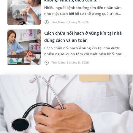
Nhiều người bệnh thường tìm đến nhân sâm
như một cách bồi bổ cơ thể trong quá trình
điều trị ung thư. Tuy nhiên, câu hỏi người bị
Thứ Năm, 6 tháng 8, 2026
ung thư có uống được sâm kh...
Cách chữa nổi hạch ở vùng kín tại nhà
đúng cách và an toàn
Cách chữa nổi hạch ở vùng kín tại nhà được
nhiều người quan tâm khi xuất hiện khối hạch
nhỏ ở vùng bẹn hoặc cơ quan sinh dục. Nếu
Thứ Năm, 6 tháng 8, 2026
hạch mới xuất hiện, kích th...