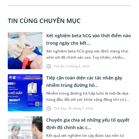
TIN CÙNG CHUYÊN MỤC
Xét nghiệm beta hCG vào thời điểm nào
trong ngày cho kết...
Xét nghiệm beta hCG giúp xác định mang thai
sớm với độ chính xác cao. Tuy nhiên, nhiều
người vẫn băn khoăn xét nghiệm beta hCG vào
Thứ Ba, 4 tháng 8, 2026
thời điểm nào trong ngày để yên tâm về độ
chính xác của kết quả nhận được. Bài viết dưới
Tiếp cận toàn diện các tác nhân gây
đây sẽ cùng bạn tìm hiểu về thời điểm xét
nhiễm trùng đường hô...
nghiệm và những điều nên lưu ý để đảm bảo độ
Nhiễm trùng đường hô hấp luôn là mối đe dọa
kết quả có tính chính xác cao.
hàng đầu đối với sức khỏe cộng đồng khi có thể
bùng phát bất kỳ lúc nào với vô số căn nguyên
Thứ Bảy, 25 tháng 7, 2026
phức tạp từ virus, vi khuẩn đến nấm và ký sinh
trùng. Việc chẩn đoán chậm trễ hoặc nhầm lẫn
Chuyên gia chia sẻ những yếu tố quyết
tác nhân không chỉ khiến việc điều trị kéo dài,
định độ chính xác c...
tốn kém mà còn làm gia tăng nguy cơ kháng
Kết quả xét nghiệm tin cậy được tạo nên từ
kháng sinh nghiêm trọng. Để tháo gỡ bài toán