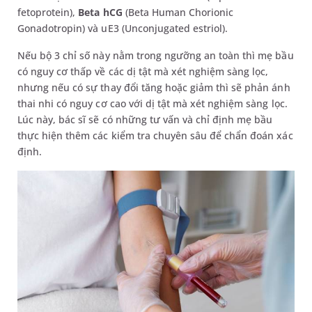
fetoprotein),
Beta hCG
(Beta Human Chorionic
Gonadotropin) và uE3 (Unconjugated estriol).
Nếu bộ 3 chỉ số này nằm trong ngưỡng an toàn thì mẹ bầu
có
nguy cơ thấp về các dị tật mà xét nghiệm sàng lọc
,
nhưng nếu có sự thay đổi tăng hoặc giảm thì sẽ phản ánh
thai nhi có nguy cơ cao với dị tật mà xét nghiệm sàng lọc
.
Lúc này, bác sĩ sẽ có những tư vấn và chỉ định
mẹ bầu
thực hiện thêm các kiểm tra chuyên sâu để chẩn đoán xác
định
.