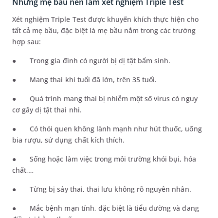
Những mẹ bầu nên làm xét nghiệm Triple Test
Xét nghiệm Triple Test được khuyến khích thực hiện cho
tất cả mẹ bầu, đặc biệt là mẹ bầu nằm trong các trường
hợp sau:
●
Trong gia đình có người bị dị tật bẩm sinh.
●
Mang thai khi tuổi đã lớn, trên 35 tuổi.
●
Quá trình mang thai bị nhiễm một số virus có nguy
cơ gây dị tật thai nhi.
●
Có thói quen không lành mạnh như hút thuốc, uống
bia rượu, sử dụng chất kích thích.
●
Sống hoặc làm việc trong môi trường khói bụi, hóa
chất,…
●
Từng bị sảy thai, thai lưu không rõ nguyên nhân.
●
Mắc bệnh m
ạ
n tính, đặc biệt là tiểu đường và đang