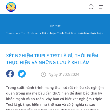
Search
Open
Menu
Tin tức
Trang chủ
Tin tức y khoa
Xét nghiệm Triple Test là gì, thời điểm thực hiện và những lưu ý khi làm
XÉT NGHIỆM TRIPLE TEST LÀ GÌ, THỜI ĐIỂM
THỰC HIỆN VÀ NHỮNG LƯU Ý KHI LÀM
Ngày 01/02/2024
Trong suốt hành trình mang thai, có rất nhiều xét nghiệm
quan trọng mà mẹ bầu cần thực hiện để đảm bảo thai kỳ
khỏe mạnh và an toàn. Vậy bạn có biết xét nghiệm Triple
Test là gì, thực hiện như thế nào và có ý nghĩa ra sao