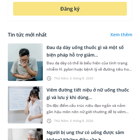
Đăng ký
Tin tức mới nhất
Xem thêm
Đau dạ dày uống thuốc gì và một số
biện pháp hỗ trợ giảm...
Đau dạ dày có thể là biểu hiện của tình trạng
nhiễm H. pylori hoặc bệnh lý về đường tiêu hoá
khác. Dựa theo nguyên nhân cụ thể, bác sĩ sẽ
Thứ Năm, 6 tháng 8, 2026
cân nhắc chỉ định p...
Viêm đường tiết niệu ở nữ uống thuốc
gì và lưu ý khi dùng...
Do đặc điểm cấu trúc niệu đạo ngắn và nằm
gần hậu môn nên nữ giới thường dễ bị viêm
đường tiết niệu hơn nam giới. Tùy theo nguyên
Thứ Năm, 6 tháng 8, 2026
nhân, mức độ nhiễm trùng và...
Người bị ung thư có uống được sâm
không? Những điều cần b...