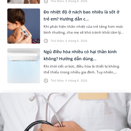
Thứ Năm, 6 tháng 8, 2026
chứng. Nếu chưa xuất hiệ...
Đo nhiệt độ ở nách bao nhiêu là sốt ở
trẻ em? Hướng dẫn c...
Khi phát hiện thân nhiệt của trẻ tăng hơn mức
bình thường, cha mẹ sẽ khó tránh khỏi tâm lý
lo lắng. Tuy nhiên, không phải ai cũng biết đo
Thứ Năm, 6 tháng 8, 2026
nhiệt độ ở nách bao...
Ngủ điều hòa nhiều có hại thần kinh
không? Hướng dẫn dùng...
Khi thời tiết oi bức, điều hòa là thiết bị không
thể thiếu trong nhiều gia đình. Tuy nhiên,
nhiều người lo ngại rằng việc ngủ trong phòng
Thứ Năm, 6 tháng 8, 2026
điều hòa mỗi đêm có...