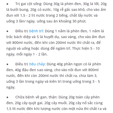
●
Trị gai cột sống: Dùng 30g lá phèn đen, 30g lá lốt, 20g
lá bưởi bung, 20g cỏ xước, 10g rễ gấc sao khô, cho vào ấm
đun với 1,5 - 2 lít nước trong 2 tiếng, chắt lấy nước và
uống 3 lần/ ngày, uống sau ăn khoảng 30 phút.
●
Điều trị
bệnh trĩ
: Dùng 1 nắm lá phèn đen, 1 nắm lá
trắc bách diệp và 5 lá huyết dụ, sao vàng, cho vào ấm đun
với 800ml nước, đến khi còn 200ml nước thì chắt ra, để
nguội và uống hoặc dùng để ngâm trĩ. Thực hiện 5 - 10
ngày, mỗi ngày 1 - 2 lần.
●
Điều trị
tiêu chảy
: Dùng 40g phần ngọn có lá phèn
đen, 40g đậu đen sao vàng, cho vào nồi đun với 800ml
nước, đến khi còn 200ml nước thì chắt ra, chia làm 3,
uống 3 lần trong ngày và kiên trì trong uống trong 3 - 5
ngày.
●
Chữa bệnh về gan, thận: Dùng 20g toàn cây phèn
đen, 20g cây quýt gai, 20g cây muối, 20g cây nổ sắc cùng
1,5 lít nước đến khi lượng nước còn một nửa thì chắt ra và