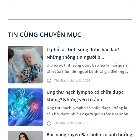
TIN CÙNG CHUYÊN MỤC
U phổi ác tính sống được bao lâu?
Những thông tin người b...
U phổi ác tính sống được bao lâu là mối quan
tâm của hầu hết người bệnh và gia đình ngay
sau khi nhận chẩn đoán. Thực tế, thời gian
Thứ Ba, 4 tháng 8, 2026
sống không thể xác định bằng một con số
chung mà phụ thuộc vào nhiều yếu tố như giai
Ung thư hạch lympho có chữa được
đoạn bệnh, loại ung thư phổi, mức độ đáp ứng
không? Những yếu tố ảnh...
điều trị và tình trạng sức khỏe tổng thể.
Ung thư hạch lympho có chữa được không là
câu hỏi được nhiều người quan tâm khi nhận
chẩn đoán mắc bệnh. Bệnh phát sinh từ các tế
Thứ Ba, 4 tháng 8, 2026
bào lympho thuộc hệ bạch huyết, bộ phận
tham gia vào cơ chế miễn dịch của cơ thể. Nhờ
Bóc nang tuyến Bartholin có ảnh hưởng
sự phát triển của y học hiện đại, nhiều trường