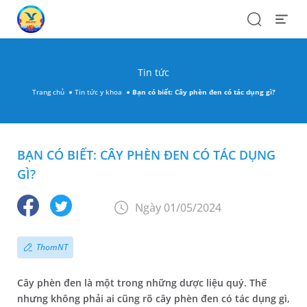
Search
Open
Menu
Tin tức
Trang chủ
Tin tức y khoa
Bạn có biết: Cây phèn đen có tác dụng gì?
BẠN CÓ BIẾT: CÂY PHÈN ĐEN CÓ TÁC DỤNG
GÌ?
Ngày 01/05/2024
ThomNT
Cây phèn đen là một trong những dược liệu quý. Thế
nhưng không phải ai cũng rõ cây phèn đen có tác dụng gì,