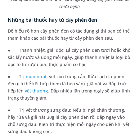
chữa bệnh
Những bài thuốc hay từ cây phèn đen
Để hiểu rõ hơn cây phèn đen có tác dụng gì thì bạn có thể
tham khảo các bài thuốc hay từ cây phèn đen sau.
●
Thanh nhiệt, giải độc: Lá cây phèn đen tươi hoặc khô
sắc lấy nước và uống mỗi ngày, giúp thanh nhiệt là loại bỏ
độc tố từ rượu bia, thực phẩm có hại.
●
Trị
mụn nhọt
, vết côn trùng cắn: Rửa sạch lá phèn
đen (có thể kết hợp thêm lá bèo ván), giã nát và đắp trực
tiếp lên
vết thương
. Đắp nhiều lần trong ngày sẽ giúp tình
trạng thuyên giảm.
●
Trị vết thương sưng đau: Nếu bị ngã chấn thương,
hãy rửa và giã nát 30g lá cây phèn đen rồi đắp ngay vào
chỗ sưng đau. Kiên trì thực hiện mỗi ngày cho đến khi vết
sưng đau không còn.