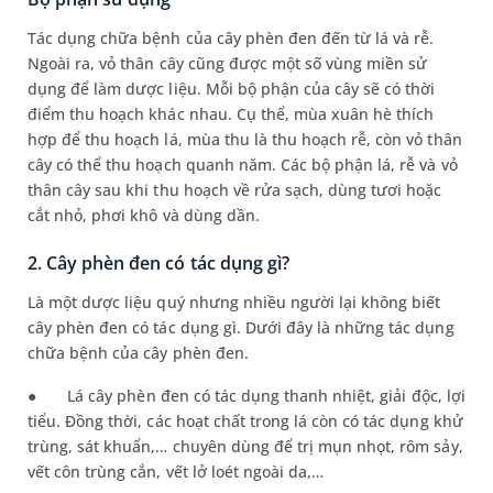
Tác dụng chữa bệnh của cây phèn đen đến từ lá và rễ.
Ngoài ra, vỏ thân cây cũng được một số vùng miền sử
dụng để làm dược liệu. Mỗi bộ phận của cây sẽ có thời
điểm thu hoạch khác nhau. Cụ thể, mùa xuân hè thích
hợp để thu hoạch lá, mùa thu là thu hoạch rễ, còn vỏ thân
cây có thể thu hoạch quanh năm. Các bộ phận lá, rễ và vỏ
thân cây sau khi thu hoạch về rửa sạch, dùng tươi hoặc
cắt nhỏ, phơi khô và dùng dần.
2. Cây phèn đen có tác dụng gì?
Là một dược liệu quý nhưng nhiều người lại không biết
cây phèn đen có tác dụng gì. Dưới đây là những tác dụng
chữa bệnh của cây phèn đen.
●
Lá cây phèn đen có tác dụng thanh nhiệt, giải độc, lợi
tiểu. Đồng thời, các hoạt chất trong lá còn có tác dụng khử
trùng, sát khuẩn,… chuyên dùng để trị mụn nhọt, rôm sảy,
vết côn trùng cắn, vết lở loét ngoài da,…