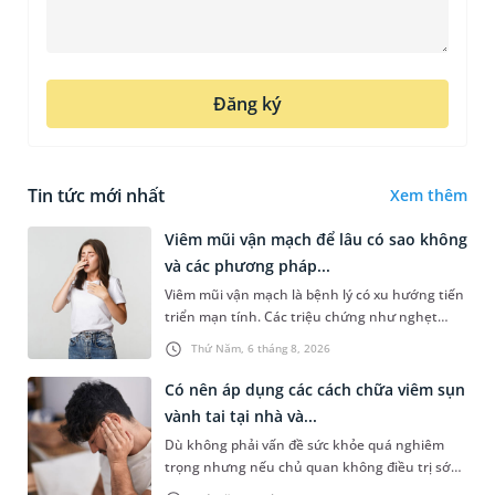
Đăng ký
Tin tức mới nhất
Xem thêm
Viêm mũi vận mạch để lâu có sao không
và các phương pháp...
Viêm mũi vận mạch là bệnh lý có xu hướng tiến
triển mạn tính. Các triệu chứng như nghẹt
mũi, chảy nước mũi thường xuyên khiến người
Thứ Năm, 6 tháng 8, 2026
bệnh khó chịu. Tuy nhiên,...
Có nên áp dụng các cách chữa viêm sụn
vành tai tại nhà và...
Dù không phải vấn đề sức khỏe quá nghiêm
trọng nhưng nếu chủ quan không điều trị sớm,
người bệnh có thể phải đối mặt với một số biến