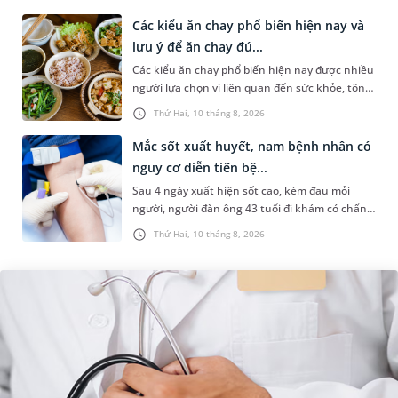
hoạt động ngoài trời. Nh...
Các kiểu ăn chay phổ biến hiện nay và
lưu ý để ăn chay đú...
Các kiểu ăn chay phổ biến hiện nay được nhiều
người lựa chọn vì liên quan đến sức khỏe, tôn
giáo hoặc lối sống lành mạnh. Tuy nhiên,
Thứ Hai, 10 tháng 8, 2026
không phải ai cũng hiểu...
Mắc sốt xuất huyết, nam bệnh nhân có
nguy cơ diễn tiến bệ...
Sau 4 ngày xuất hiện sốt cao, kèm đau mỏi
người, người đàn ông 43 tuổi đi khám có chẩn
đoán sốt xuất huyết Dengue và phải nhập viện
Thứ Hai, 10 tháng 8, 2026
điều trị ngay để tránh bi...