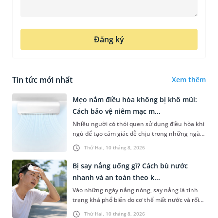
Đăng ký
Tin tức mới nhất
Xem thêm
Mẹo nằm điều hòa không bị khô mũi:
Cách bảo vệ niêm mạc m...
Nhiều người có thói quen sử dụng điều hòa khi
ngủ để tạo cảm giác dễ chịu trong những ngày
nóng bức. Tuy nhiên, không ít trường hợp lại
Thứ Hai, 10 tháng 8, 2026
gặp tình trạng khô mũ...
Bị say nắng uống gì? Cách bù nước
nhanh và an toàn theo k...
Vào những ngày nắng nóng, say nắng là tình
trạng khá phổ biến do cơ thể mất nước và rối
loạn điều hòa thân nhiệt, thường gặp ở người
Thứ Hai, 10 tháng 8, 2026