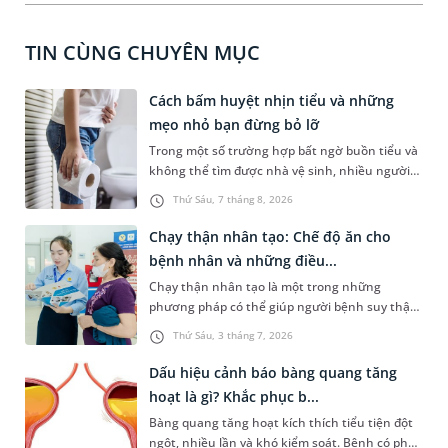
TIN CÙNG CHUYÊN MỤC
Cách bấm huyệt nhịn tiểu và những
mẹo nhỏ bạn đừng bỏ lỡ
Trong một số trường hợp bất ngờ buồn tiểu và
không thể tìm được nhà vệ sinh, nhiều người
đã áp dụng phương pháp bấm huyệt nhịn tiểu.
Thứ Sáu, 7 tháng 8, 2026
Vậy cách bấm huyệt nhịn tiểu được thực hiện
như thế nào? Dưới đây là thông tin tham khảo
Chạy thận nhân tạo: Chế độ ăn cho
và một số lưu ý dành cho bạn.
bệnh nhân và những điều...
Chạy thận nhân tạo là một trong những
phương pháp có thể giúp người bệnh suy thận
mạn tính ở giai đoạn cuối có thể kéo dài cuộc
Thứ Sáu, 3 tháng 7, 2026
sống và tăng chất lượng sống đáng kể. Bài viết
dưới đây là một số thông tin cơ bản về phương
Dấu hiệu cảnh báo bàng quang tăng
pháp điều trị này và những lưu ý về chế độ ăn
hoạt là gì? Khắc phục b...
dành cho người bệnh để đảm bảo hiệu quả
Bàng quang tăng hoạt kích thích tiểu tiện đột
chạy thận và phòng ngừa tai biến nghiêm
ngột, nhiều lần và khó kiểm soát. Bệnh có phổ
trọng.